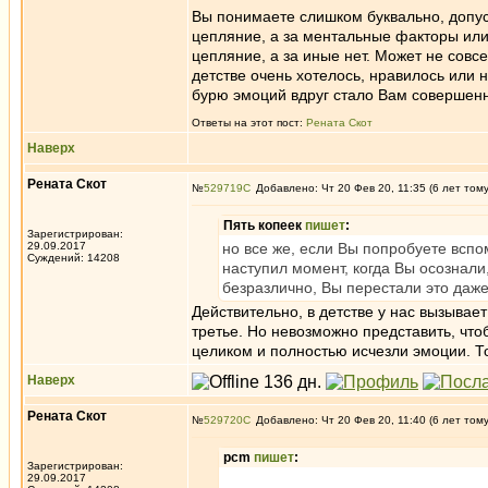
Вы понимаете слишком буквально, допусти
цепляние, а за ментальные факторы или 
цепляние, а за иные нет. Может не совс
детстве очень хотелось, нравилось или н
бурю эмоций вдруг стало Вам совершенн
Ответы на этот пост:
Рената Скот
Наверх
Рената Скот
№
529719
Добавлено: Чт 20 Фев 20, 11:35 (6 лет том
Пять копеек
пишет
:
Зарегистрирован:
29.09.2017
но все же, если Вы попробуете вспом
Суждений: 14208
наступил момент, когда Вы осознали
безразлично, Вы перестали это даже
Действительно, в детстве у нас вызывает 
третье. Но невозможно представить, чтоб
целиком и полностью исчезли эмоции. Т
Наверх
Рената Скот
№
529720
Добавлено: Чт 20 Фев 20, 11:40 (6 лет том
pcm
пишет
:
Зарегистрирован:
29.09.2017