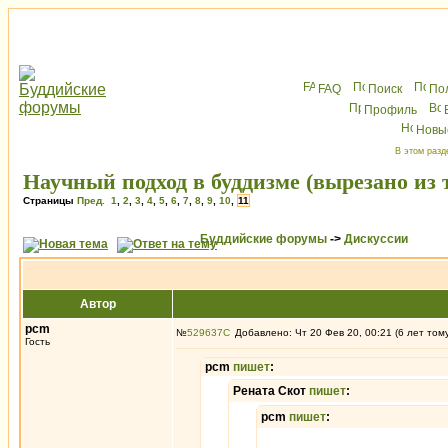
FAQ
Поиск
По
Профиль
Новы
В этом разд
Научный подход в буддизме (вырезано из
Страницы
Пред.
1
,
2
,
3
,
4
,
5
,
6
,
7
,
8
,
9
,
10
,
11
Буддийские форумы
->
Дискуссии
Автор
pcm
№
529637
Добавлено: Чт 20 Фев 20, 00:21 (6 лет том
Гость
pcm
пишет
:
Рената Скот
пишет
:
pcm
пишет
: