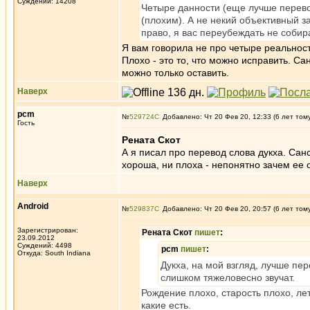
Суждений: 14208
Четыре данности (еще лучше переводи
(плохим). А не некий объективный за
право, я вас переубеждать не собир
Я вам говорила не про четыре реальности
Плохо - это то, что можно исправить. Са
можно только оставить.
Наверх
pcm
№
529724
Добавлено: Чт 20 Фев 20, 12:33 (6 лет том
Гость
Рената Скот
А я писал про перевод слова дукха. Санс
хороша, ни плоха - непонятно зачем ее 
Наверх
Android
№
529837
Добавлено: Чт 20 Фев 20, 20:57 (6 лет том
Зарегистрирован:
Рената Скот
пишет
:
23.09.2012
Суждений: 4498
pcm
пишет
:
Откуда: South Indiana
Дукха, на мой взгляд, лучше пер
слишком тяжеловесно звучат.
Рождение плохо, старость плохо, ле
какие есть.