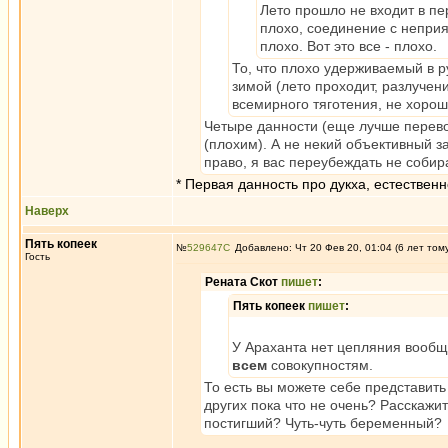
Лето прошло не входит в пер
плохо, соединение с неприя
плохо. Вот это все - плохо.
То, что плохо удерживаемый в ру
зимой (лето проходит, разлучение
всемирного тяготения, не хорош 
Четыре данности (еще лучше переводи
(плохим). А не некий объективный за
право, я вас переубеждать не собир
* Первая данность про дукха, естественн
Наверх
Пять копеек
№
529647
Добавлено: Чт 20 Фев 20, 01:04 (6 лет том
Гость
Рената Скот
пишет
:
Пять копеек
пишет
:
У Араханта нет цепляния вообще,
всем
совокупностям.
То есть вы можете себе представить
других пока что не очень? Расскажит
постигший? Чуть-чуть беременный?