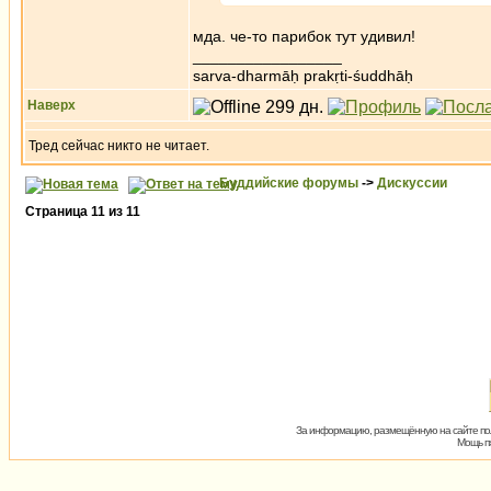
мда. че-то парибок тут удивил!
_________________
sarva-dharmāḥ prakṛti-śuddhāḥ
Наверх
Тред сейчас никто не читает.
Буддийские форумы
->
Дискуссии
Страница
11
из
11
За информацию, размещённую на сайте пол
Мощь пх