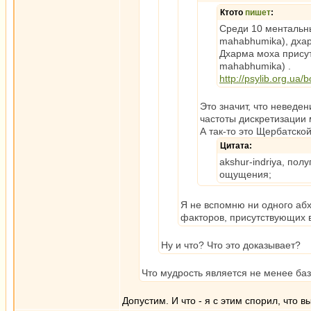
Ктото
пишет
:
Среди 10 ментальн
mahabhumika), дхар
Дхарма моха присут
mahabhumika) .
http://psylib.org.ua
Это значит, что невед
частоты дискретизации
А так-то это Щербатской
Цитата:
akshur-indriya, по
ощущения;
Я не вспомню ни одного аб
факторов, присутствующих 
Ну и что? Что это доказывает?
Что мудрость является не менее ба
Допустим. И что - я с этим спорил, что 