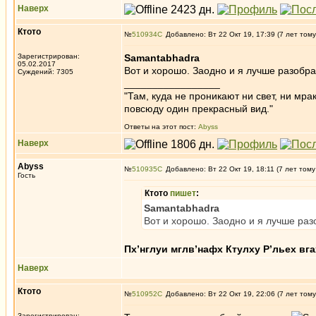
Наверх
Ктото
№
510934
Добавлено: Вт 22 Окт 19, 17:39 (7 лет тому
Зарегистрирован:
Samantabhadra
05.02.2017
Вот и хорошо. Заодно и я лучше разобр
Суждений: 7305
_________________
"Там, куда не проникают ни свет, ни мрак
повсюду один прекрасный вид."
Ответы на этот пост:
Abyss
Наверх
Abyss
№
510935
Добавлено: Вт 22 Окт 19, 18:11 (7 лет тому
Гость
Ктото
пишет
:
Samantabhadra
Вот и хорошо. Заодно и я лучше ра
Пх’нглуи мглв’нафх Ктулху Р’льех вга
Наверх
Ктото
№
510952
Добавлено: Вт 22 Окт 19, 22:06 (7 лет тому
Зарегистрирован: