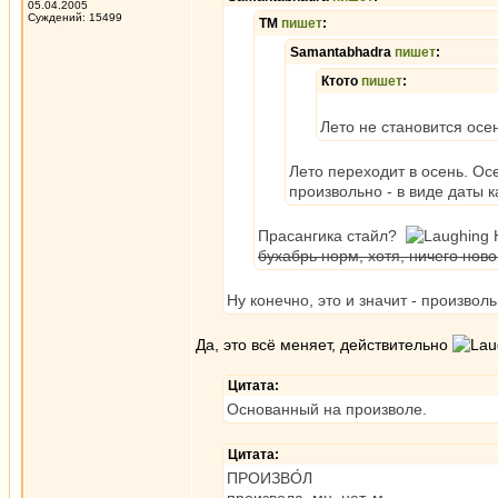
05.04.2005
Суждений: 15499
ТМ
пишет
:
Samantabhadra
пишет
:
Ктото
пишет
:
Лето не становится осе
Лето переходит в осень. Ос
произвольно - в виде даты 
Прасангика стайл?
Н
бухабрь норм, хотя, ничего новог
Ну конечно, это и значит - произвол
Да, это всё меняет, действительно
Цитата:
Основанный на произволе.
Цитата:
ПРОИЗВО́Л