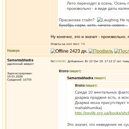
Лето переходит в осень. Осень 
произвольно - в виде даты кале
Прасангика стайл?
Не пр
бухабрь норм, хотя, ничего нового...
Ну конечно, это и значит - произвольно,
Ответы на этот пост:
ТМ
Наверх
Samantabhadra
№
510928
Добавлено: Вт 22 Окт 19, 17:12 (7 лет тому
удаленный аккаунт
Ктото
пишет
:
Зарегистрирован:
10.01.2009
Samantabhadra
пишет
:
Суждений: 10755
Ктото
пишет
:
Среди 10 ментальных факто
дхарма праджня есть, а мох
Дхарма моха присутствует 
mahabhumika) .
http://psylib.org.ua/books/sh
Это значит, что неведения не 