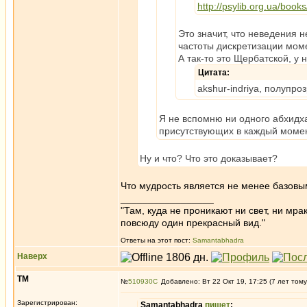
http://psylib.org.ua/book
Это значит, что неведения
частоты дискретизации мом
А так-то это Щербатской, у 
Цитата:
akshur-indriya, полупр
Я не вспомню ни одного абхидх
присутствующих в каждый момен
Ну и что? Что это доказывает?
Что мудрость является не менее базовы
_________________
"Там, куда не проникают ни свет, ни мрак
повсюду один прекрасный вид."
Ответы на этот пост:
Samantabhadra
Наверх
ТМ
№
510930
Добавлено: Вт 22 Окт 19, 17:25 (7 лет тому
Зарегистрирован:
Samantabhadra
пишет
: