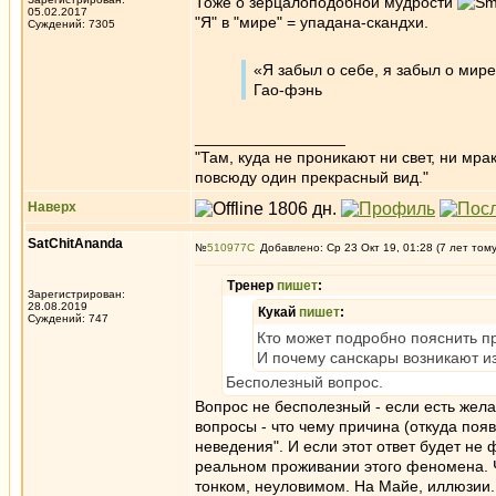
Тоже о зерцалоподобной мудрости
05.02.2017
"Я" в "мире" = упадана-скандхи.
Суждений: 7305
«Я забыл о себе, я забыл о мире
Гао-фэнь
_________________
"Там, куда не проникают ни свет, ни мрак
повсюду один прекрасный вид."
Наверх
SatChitAnanda
№
510977
Добавлено: Ср 23 Окт 19, 01:28 (7 лет том
Тренер
пишет
:
Зарегистрирован:
28.08.2019
Кукай
пишет
:
Суждений: 747
Кто может подробно пояснить п
И почему санскары возникают и
Бесполезный вопрос.
Вопрос не бесполезный - если есть жела
вопросы - что чему причина (откуда появл
неведения". И если этот ответ будет не 
реальном проживании этого феномена. 
тонком, неуловимом. На Майе, иллюзии.