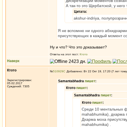
дискретизации моментов созна
А так-то это Щербатской, у него
Цитата:
akshur-indriya, полупрозра
Я не вспомню ни одного абхидхарми
присутствующих в каждый момент с
Ну и что? Что это доказывает?
Ответы на этот пост:
Ктото
Наверх
Ктото
№
510929
Добавлено: Вт 22 Окт 19, 17:20 (7 лет тому
Зарегистрирован:
Samantabhadra
пишет
:
05.02.2017
Суждений: 7305
Ктото
пишет
:
Samantabhadra
пишет
:
Ктото
пишет
:
Среди 10 ментальных ф
mahabhumika), дхарма п
Дхарма моха присутств
mahabhumika) .