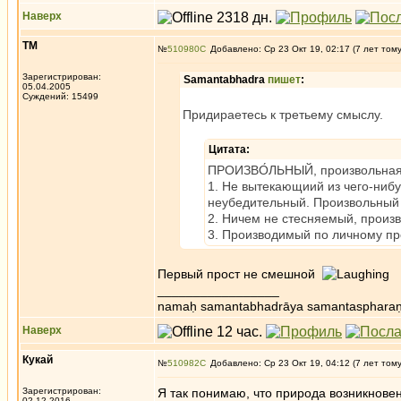
Наверх
ТМ
№
510980
Добавлено: Ср 23 Окт 19, 02:17 (7 лет том
Зарегистрирован:
Samantabhadra
пишет
:
05.04.2005
Суждений: 15499
Придираетесь к третьему смыслу.
Цитата:
ПРОИЗВО́ЛЬНЫЙ, произвольная, 
1. Не вытекающиий из чего-нибу
неубедительный. Произвольный 
2. Ничем не стесняемый, произ
3. Производимый по личному пр
Первый прост не смешной
_________________
namaḥ samantabhadrāya samantaspharaṇ
Наверх
Кукай
№
510982
Добавлено: Ср 23 Окт 19, 04:12 (7 лет том
Зарегистрирован:
Я так понимаю, что природа возникновен
02.12.2016