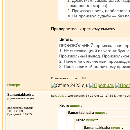
2. Деспотизм, самовластье. Пад
похоронного марша).
2. Произвольность, необоснован
❖ На произвол судьбы — без пом
Придираетесь к третьему смыслу.
Цитата:
ПРОИЗВО́ЛЬНЫЙ, произвольная, прои
1. Не вытекающиий из чего-нибудь 
Произвольный вывод. Произвольное
2. Ничем не стесняемый, производи
3. Производимый по личному произв
Ответы на этот пост:
ТМ
Наверх
Samantabhadra
№
510933
Добавлено: Вт 22 Окт 19, 17:35 (7 лет тому
удаленный аккаунт
Ктото
пишет
:
Зарегистрирован:
10.01.2009
Samantabhadra
пишет
:
Суждений: 10755
Ктото
пишет
:
Samantabhadra
пишет
: