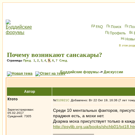
FAQ
Поиск
По
Профиль
Новы
В этом разд
Почему возникают сансакары?
Страницы
Пред.
1
,
2
,
3
,
4
,
5
,
6
,
7
След.
Буддийские форумы
->
Дискуссии
Автор
Ктото
№
510921
Добавлено: Вт 22 Окт 19, 16:36 (7 лет тому
Зарегистрирован:
Среди 10 ментальных факторов, присут
05.02.2017
праджня есть, а мохи нет.
Суждений: 7305
Дхарма моха присутствует только в каж
http://psylib.org.ua/books/shchb01/txt18.h
_________________