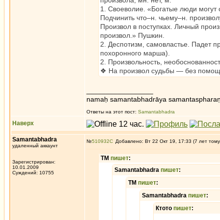
произвола, мн. нет, м.
1. Своеволие. «Богатые люди могут 
Подчинить что–н. чьему–н. произвол
Произвол в поступках. Личный произ
произвол.» Пушкин.
2. Деспотизм, самовластье. Падет п
похоронного марша).
2. Произвольность, необоснованност
❖ На произвол судьбы — без помощи
_________________
namaḥ samantabhadrāya samantaspharaṇ
Ответы на этот пост:
Samantabhadra
Наверх
Samantabhadra
№
510932
Добавлено: Вт 22 Окт 19, 17:33 (7 лет тому
удаленный аккаунт
ТМ
пишет
:
Зарегистрирован:
10.01.2009
Samantabhadra
пишет
:
Суждений: 10755
ТМ
пишет
:
Samantabhadra
пишет
:
Ктото
пишет
: