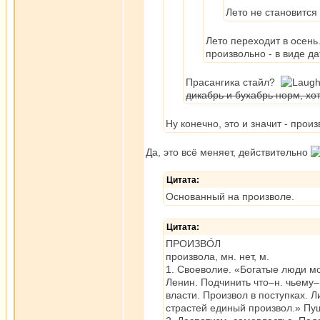
Лето не становится
Лето переходит в осень
произвольно - в виде д
Прасангика стайл?
дикабрь и бухабрь норм, хот
Ну конечно, это и значит - прои
Да, это всё меняет, действительно
Цитата:
Основанный на произволе.
Цитата:
ПРОИЗВО́Л
произвола, мн. нет, м.
1. Своеволие. «Богатые люди мо
Ленин. Подчинить что–н. чьему–
власти. Произвол в поступках. 
страстей единый произвол.» Пу