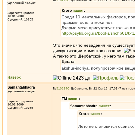
№
510923
Добавлено: Вт 22 Окт 19, 17:01 (7 лет тому
удаленный аккаунт
Ктото
пишет
:
Зарегистрирован:
10.01.2009
Среди 10 ментальных факторов, пр
Суждений: 10755
праджня есть, а мохи нет.
Дхарма моха присутствует только в
http://psylib.org.ua/books/shchb01/txt
Это значит, что неведения не существу
дискретизации моментов сознания
А так-то это Щербатской, у него там таки
Цитата:
akshur-indriya, полупрозрачное ве
Наверх
Samantabhadra
№
510924
Добавлено: Вт 22 Окт 19, 17:01 (7 лет тому
удаленный аккаунт
ТМ
пишет
:
Зарегистрирован:
10.01.2009
Samantabhadra
пишет
:
Суждений: 10755
Ктото
пишет
:
Лето не становится осенью.