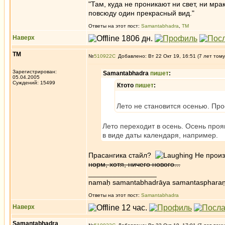
"Там, куда не проникают ни свет, ни мрак
повсюду один прекрасный вид."
Ответы на этот пост:
Samantabhadra
,
ТМ
Наверх
ТМ
№
510922
Добавлено: Вт 22 Окт 19, 16:51 (7 лет тому
Зарегистрирован:
Samantabhadra
пишет
:
05.04.2005
Суждений: 15499
Ктото
пишет
:
Лето не становится осенью. Про
Лето переходит в осень. Осень проя
в виде даты календаря, например.
Прасангика стайл?
Не произв
норм, хотя, ничего нового...
_________________
namaḥ samantabhadrāya samantaspharaṇ
Ответы на этот пост:
Samantabhadra
Наверх
Samantabhadra