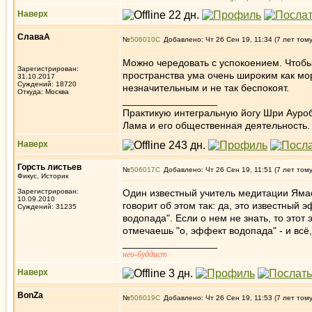
Наверх
СлаваА
№
506010
Добавлено: Чт 26 Сен 19, 11:34 (7 лет том
Можно чередовать с успокоением. Чтобы
Зарегистрирован:
пространства ума очень широким как мор
31.10.2017
Суждений: 18720
незначительным и не так беспокоят.
Откуда: Москва
_________________
Практикую интегральную йогу Шри Ауроб
Лама и его общественная деятельность.
Наверх
Горсть листьев
№
506017
Добавлено: Чт 26 Сен 19, 11:51 (7 лет том
Фикус, Историк
Зарегистрирован:
Один известный учитель медитации Ямас
10.09.2010
говорит об этом так: да, это известны
Суждений: 31235
водопада". Если о нем не знать, то это
отмечаешь "о, эффект водопада" - и всё
_________________
нео-буддист
Наверх
BonZa
№
506019
Добавлено: Чт 26 Сен 19, 11:53 (7 лет том