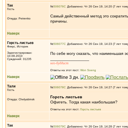
Так
№
506076
Добавлено: Чт 26 Сен 19, 14:20 (7 лет том
Гость
Самый действенный метод это сократить
Откуда: Petrenko
причины.
Наверх
Горсть листьев
№
506077
Добавлено: Чт 26 Сен 19, 14:23 (7 лет том
Фикус, Историк
Зарегистрирован:
По себе могу сказать, что наименьшая э
10.09.2010
_________________
Суждений: 31235
нео-буддист
Ответы на этот пост:
Won Soeng
Наверх
Тали
№
506078
Добавлено: Чт 26 Сен 19, 14:27 (7 лет том
Гость
Горсть листьев
Откуда: Chelyabinsk
Офигеть. Тогда какая наибольшая?
Ответы на этот пост:
Горсть листьев
Наверх
Так
№
506079
Добавлено: Чт 26 Сен 19, 14:28 (7 лет том