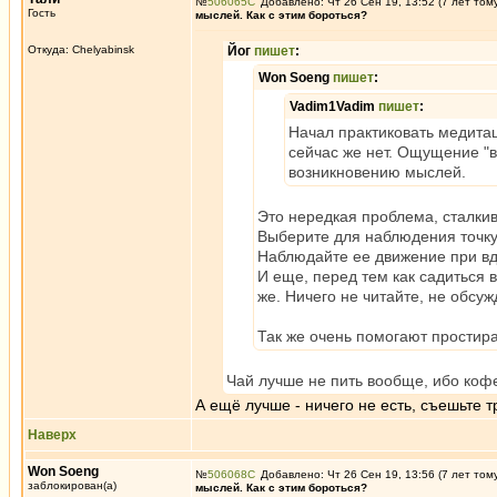
№
506065
Добавлено: Чт 26 Сен 19, 13:52 (7 лет том
Гость
мыслей. Как с этим бороться?
Откуда: Chelyabinsk
Йог
пишет
:
Won Soeng
пишет
:
Vadim1Vadim
пишет
:
Начал практиковать медита
сейчас же нет. Ощущение "в
возникновению мыслей.
Это нередкая проблема, сталки
Выберите для наблюдения точку
Наблюдайте ее движение при вд
И еще, перед тем как садиться 
же. Ничего не читайте, не обсу
Так же очень помогают простира
Чай лучше не пить вообще, ибо коф
А ещё лучше - ничего не есть, съешьте 
Наверх
Won Soeng
№
506068
Добавлено: Чт 26 Сен 19, 13:56 (7 лет том
заблокирован(а)
мыслей. Как с этим бороться?