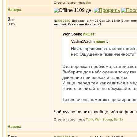
Ответы на этот пост:
Йог
Наверх
Йог
№
506064
Добавлено: Чт 26 Сен 19, 13:49 (7 лет том
Гость
мыслей. Как с этим бороться?
Won Soeng
пишет
:
Vadim1Vadim
пишет
:
Начал практиковать медитацию 
нет. Ощущение "взвинченности"
Это нередкая проблема, сталкивают
Выберите для наблюдения точку как
движение при вдохах и выдохах.
И еще, перед тем как садиться в ме
Ничего не читайте, не обсуждайте, 
Так же очень помогают простирания 
Чай лучше не пить вообще, ибо кофеин 
Ответы на этот пост:
Тали
,
Won Soeng
,
BonZa
Наверх
Тали