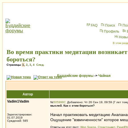
FAQ
Поиск
По
Профиль
Новы
В этом разд
Во время практики медитации возникает
бороться?
Страницы
1
,
2
,
3
,
4
След.
Буддийские форумы
->
Чайная
Автор
Vadim1Vadim
№
505998
Добавлено: Чт 26 Сен 19, 09:59 (7 лет том
мыслей. Как с этим бороться?
Начал практиковать медитацию Анапанаса
Зарегистрирован:
01.07.2019
Ощущение "взвинченности" которое меш
Суждений: 585
Ответы на этот пост:
Won Soeng
,
Страстоцвет
,
PavelP