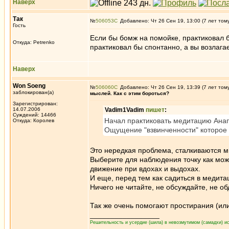
Наверх
Так
№
506053
Добавлено: Чт 26 Сен 19, 13:00 (7 лет том
Гость
Если бы бомж на помойке, практиковал б
Откуда: Petrenko
практиковал бы спонтанно, а вы возлагае
Наверх
Won Soeng
№
506060
Добавлено: Чт 26 Сен 19, 13:39 (7 лет том
заблокирован(а)
мыслей. Как с этим бороться?
Зарегистрирован:
14.07.2006
Vadim1Vadim
пишет
:
Суждений: 14466
Начал практиковать медитацию Анапа
Откуда: Королев
Ощущение "взвинченности" которое 
Это нередкая проблема, сталкиваются м
Выберите для наблюдения точку как мож
движение при вдохах и выдохах.
И еще, перед тем как садиться в медита
Ничего не читайте, не обсуждайте, не о
Так же очень помогают простирания (или
_________________
Решительность и усердие (шила) в невозмутимом (самадхи) ис