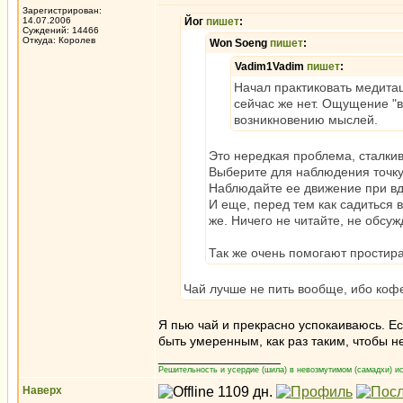
Зарегистрирован:
14.07.2006
Йог
пишет
:
Суждений: 14466
Откуда: Королев
Won Soeng
пишет
:
Vadim1Vadim
пишет
:
Начал практиковать медита
сейчас же нет. Ощущение "в
возникновению мыслей.
Это нередкая проблема, сталки
Выберите для наблюдения точку
Наблюдайте ее движение при вд
И еще, перед тем как садиться 
же. Ничего не читайте, не обсу
Так же очень помогают простира
Чай лучше не пить вообще, ибо коф
Я пью чай и прекрасно успокаиваюсь. Ес
быть умеренным, как раз таким, чтобы н
_________________
Решительность и усердие (шила) в невозмутимом (самадхи) ис
Наверх