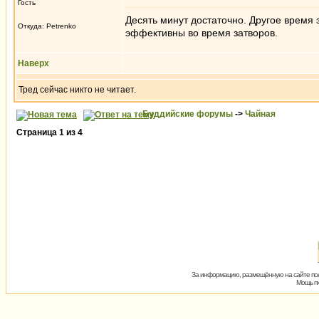
Гость
Десять минут достаточно. Другое время
Откуда: Petrenko
эффективны во время затворов.
Наверх
Тред сейчас никто не читает.
Буддийские форумы
->
Чайная
Страница
1
из
4
За информацию, размещённую на сайте пол
Мощь пх