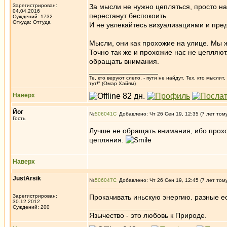
Зарегистрирован:
За мысли не нужно цепляться, просто на
04.04.2016
перестанут беспокоить.
Суждений: 1732
Откуда: Oттyдa
И не увлекайтесь визуализациями и пред
Мысли, они как прохожие на улице. Мы ж
Точно так же и прохожие нас не цепляют
обращать внимания.
_________________
Те, кто веруют слепо, - пути не найдут. Тех, кто мысли
тут!" (Омар Хайям)
Наверх
Йог
№
506041
Добавлено: Чт 26 Сен 19, 12:35 (7 лет том
Гость
Лучше не обращать внимания, ибо прохо
цепляния.
Наверх
JustArsik
№
506047
Добавлено: Чт 26 Сен 19, 12:45 (7 лет том
Зарегистрирован:
Прокачивать иньскую энергию. разные е
30.12.2012
_________________
Суждений: 200
Язычество - это любовь к Природе.