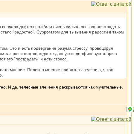
о сначала длительно и/или очень сильно осознанно страдать.
ы стало "радостно". Суррогатом для вызывания радости в таком
им. Это и есть подвергание разума стрессу, провоцируя
елом как раз и подтверждаете данную эндорфиновую теорию
т это "пострадать" и есть стресс.
росто мнение. Полезно мнение принять к сведению, я так
ю.
тно. И да, телесные влечения раскрываются как мучительные,