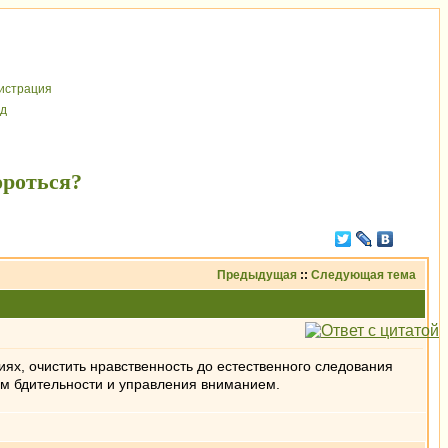
иcтрaция
д
ороться?
Предыдущая
::
Следующая тема
иях, очистить нравственность до естественного следования
ом бдительности и управления вниманием.