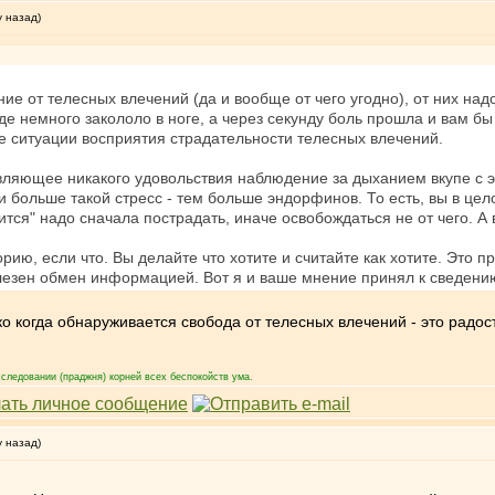
у назад)
ие от телесных влечений (да и вообще от чего угодно), от них над
оде немного закололо в ноге, а через секунду боль прошла и вам б
е ситуации восприятия страдательности телесных влечений.
вляющее никакого удовольствия наблюдение за дыханием вкупе с эт
и больше такой стресс - тем больше эндорфинов. То есть, вы в ц
тся" надо сначала пострадать, иначе освобождаться не от чего. А во
рию, если что. Вы делайте что хотите и считайте как хотите. Это п
олезен обмен информацией. Вот я и ваше мнение принял к сведени
о когда обнаруживается свобода от телесных влечений - это радос
следовании (праджня) корней всех беспокойств ума.
у назад)