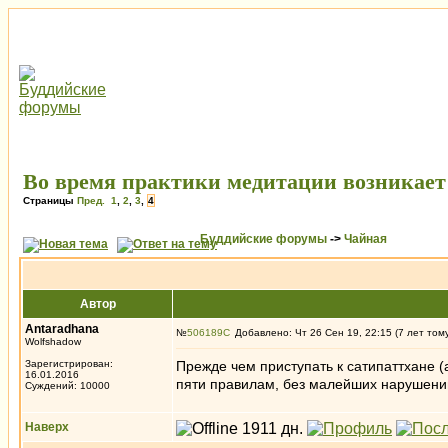
Во время практики медитации возникает
Страницы
Пред.
1
,
2
,
3
,
4
Буддийские форумы
->
Чайная
Автор
Antaradhana
№
506189
Добавлено: Чт 26 Сен 19, 22:15 (7 лет том
Wolfshadow
Зарегистрирован:
Прежде чем приступать к сатипаттхане (
16.01.2016
пяти правилам, без малейших нарушений
Суждений: 10000
Наверх