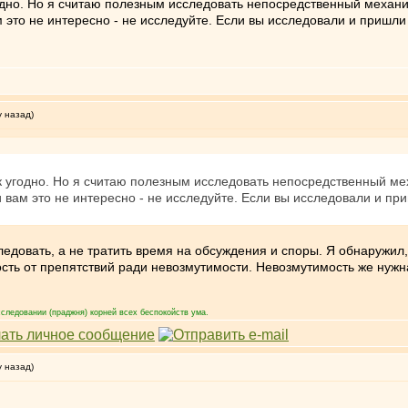
годно. Но я считаю полезным исследовать непосредственный меха
 это не интересно - не исследуйте. Если вы исследовали и пришли
у назад)
ак угодно. Но я считаю полезным исследовать непосредственный м
 вам это не интересно - не исследуйте. Если вы исследовали и пр
едовать, а не тратить время на обсуждения и споры. Я обнаружил, 
ость от препятствий ради невозмутимости. Невозмутимость же нужна
следовании (праджня) корней всех беспокойств ума.
у назад)