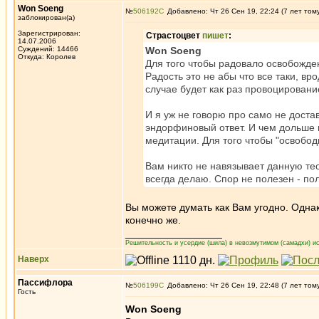
Won Soeng
№
506192
Добавлено: Чт 26 Сен 19, 22:24 (7 лет том
заблокирован(а)
Зарегистрирован:
Страстоцвет
пишет
:
14.07.2006
Суждений: 14466
Won Soeng
Откуда: Королев
Для того чтобы радовало освобожден
Радость это не абы что все таки, вр
случае будет как раз провоцировани
И я уж не говорю про само не доста
эндорфиновый ответ. И чем дольше 
медитации. Для того чтобы "освободи
Вам никто не навязывает данную тео
всегда делаю. Спор не полезен - п
Вы можете думать как Вам угодно. Однак
конечно же.
_________________
Решительность и усердие (шила) в невозмутимом (самадхи) ис
Наверх
Пассифлора
№
506199
Добавлено: Чт 26 Сен 19, 22:48 (7 лет том
Гость
Won Soeng