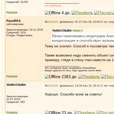
_________________
Суждений: 31235
нео-буддист
Наверх
PavelPAS
№
506339
Добавлено: Пт 27 Сен 19, 15:09 (7 лет том
заблокирован
Зарегистрирован: 24.11.2018
Vadim1Vadim
пишет
:
Суждений: 1011
Откуда: Подмосковье
Начал практиковать медитацию Анап
концентрации и способствует возни
Тему не осилил. Способ я посоветую тако
Также возможно надо сменить объект сос
примеру, глядя в стену глаз навести на 
_________________
Это сообщение будет неодобрено Antaradhana.
Бродит дурачок по лесу, ищет дурачок глупее меня.
Наверх
Vadim1Vadim
№
506443
Добавлено: Сб 28 Сен 19, 00:12 (7 лет том
Хорошо. Спасибо всем за советы!
Зарегистрирован:
01.07.2019
Суждений: 585
Наверх