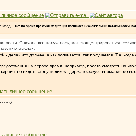
у назад)
Re: Во время практики медитации возникает нескончаемый поток мыслей. Ка
анасати. Сначала все получалось, мог сконцентрироваться, сейча
кновению мыслей.
й - делай что должен, а как получается, так получается. Т.е. когд
редоточения на первое время, например, просто смотреть на что-
1 кирпич, но видеть стену целиком, держа в фокусе внимания её вс
у назад)