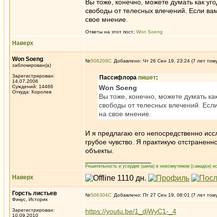
Вы тоже, конечно, можете думать как у
свободы от телесных влечений. Если вам
свое мнение.
Ответы на этот пост:
Won Soeng
Наверх
Won Soeng
№
506209
Добавлено: Чт 26 Сен 19, 23:24 (7 лет том
заблокирован(а)
Зарегистрирован:
Пассифлора
пишет
:
14.07.2006
Суждений: 14466
Won Soeng
Откуда: Королев
Вы тоже, конечно, можете думать к
свободы от телесных влечений. Если
на свое мнение.
И я предлагаю его непосредственно иссл
грубое чувство. Я практикую отстраненн
объекты.
_________________
Решительность и усердие (шила) в невозмутимом (самадхи) ис
Наверх
Горсть листьев
№
506304
Добавлено: Пт 27 Сен 19, 08:01 (7 лет том
Фикус, Историк
Зарегистрирован:
https://youtu.be/1_djWyC1-_4
10.09.2010