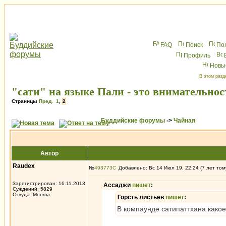
FAQ
Поиск
По
Профиль
Новы
В этом разд
"сати" на языке Пали - это внимательно
Страницы
Пред.
1
,
2
Буддийские форумы
->
Чайная
Автор
Raudex
№
493773
Добавлено: Вс 14 Июл 19, 22:24 (7 лет том
Зарегистрирован: 16.11.2013
Ассаджи
пишет
:
Суждений: 5829
Откуда: Москва
Горсть листьев
пишет
:
В компаунде сатипаттхана какое