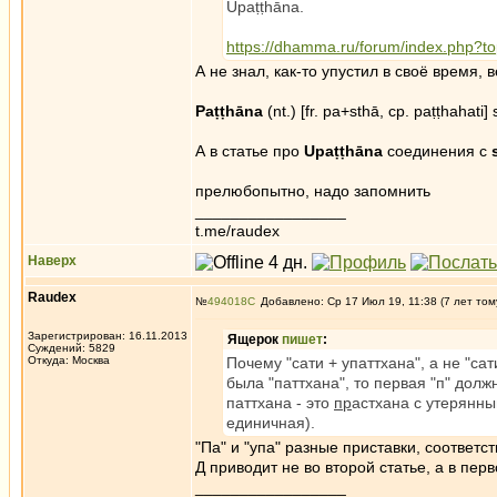
Upaṭṭhāna.
https://dhamma.ru/forum/index.php?
А не знал, как-то упустил в своё время, 
Paṭṭhāna
(nt.) [fr. pa+sthā, cp. paṭṭhahati]
А в статье про
Upaṭṭhāna
соединения с
прелюбопытно, надо запомнить
_________________
t.me/raudex
Наверх
Raudex
№
494018
Добавлено: Ср 17 Июл 19, 11:38 (7 лет том
Зарегистрирован: 16.11.2013
Ящерок
пишет
:
Суждений: 5829
Откуда: Москва
Почему "сати + упаттхана", а не "сат
была "паттхана", то первая "п" долж
паттхана - это
пр
астхана с утерянны
единичная).
"Па" и "упа" разные приставки, соответст
Д приводит не во второй статье, а в пер
_________________