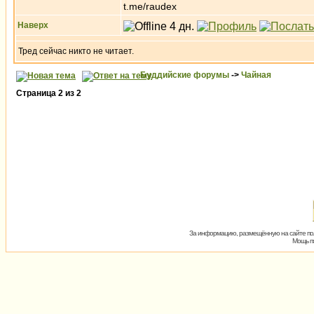
t.me/raudex
Наверх
Тред сейчас никто не читает.
Буддийские форумы
->
Чайная
Страница
2
из
2
За информацию, размещённую на сайте пол
Мощь пх