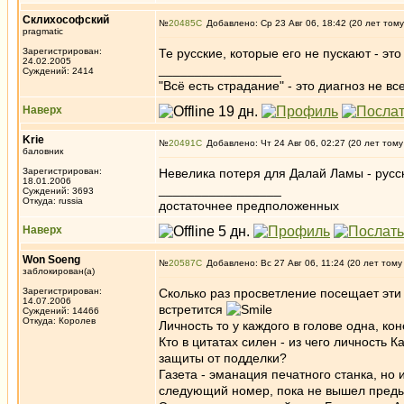
Склихософский
№
20485
Добавлено: Ср 23 Авг 06, 18:42 (20 лет тому
pragmatic
Зарегистрирован:
Те русские, которые его не пускают - эт
24.02.2005
_________________
Суждений: 2414
"Всё есть страдание" - это диагноз не вс
Наверх
Krie
№
20491
Добавлено: Чт 24 Авг 06, 02:27 (20 лет тому
баловник
Зарегистрирован:
Невелика потеря для Далай Ламы - русс
18.01.2006
_________________
Суждений: 3693
Откуда: russia
достаточнее предположенных
Наверх
Won Soeng
№
20587
Добавлено: Вс 27 Авг 06, 11:24 (20 лет тому
заблокирован(а)
Зарегистрирован:
Сколько раз просветление посещает эти 
14.07.2006
встретится
Суждений: 14466
Откуда: Королев
Личность то у каждого в голове одна, к
Кто в цитатах силен - из чего личность
защиты от подделки?
Газета - эманация печатного станка, но 
следующий номер, пока не вышел пред