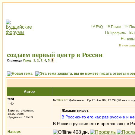
FAQ
Поиск
По
Профиль
Новы
В этом разд
создаем первый центр в России
Страницы
Пред.
1
,
2
,
3
,
4
,
5
,
6
Автор
test
№
20477
Добавлено: Ср 23 Авг 06, 12:29 (20 лет тому
一心
Жамьян пишет:
Зарегистрирован:
18.02.2005
В Россию-то его как раз русские и не
Суждений: 18709
В Россию русские его и преглашают, в Ро
Наверх