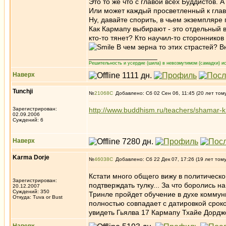
Это то же что с главой всех Буддистов. А
Или может каждый просветленный к глав
Ну, давайте спорить, в чьем экземпляре 
Как Кармапу выбирают - это отдельный 
кто-то тянет? Кто научил-то стороннико
В чем зерна то этих страстей? 
_________________
Решительность и усердие (шила) в невозмутимом (самадхи) ис
Наверх
Tunchji
№
21068
Добавлено: Сб 02 Сен 06, 11:45 (20 лет том
Зарегистрирован:
http://www.buddhism.ru/teachers/shamar-k
02.09.2006
Суждений: 6
Наверх
Karma Dorje
№
46038
Добавлено: Сб 22 Дек 07, 17:26 (19 лет том
Кстати много общего вижу в политическ
Зарегистрирован:
подтверждать тулку... За что боролись н
20.12.2007
Суждений: 350
Тринле пройдет обучение в духе коммуни
Откуда: Tuva or Bust
полностью совпадает с датировкой сроко
увидеть Гьялва 17 Кармапу Тхайе Дордже