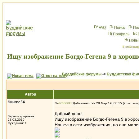
FAQ
Поиск
По
Профиль
Новы
В этом разд
Ищу изображение Богдо-Гегена 9 в хорош
Буддийские форумы
->
Буддистская фи
Автор
Чингис34
№
476000
Добавлено: Чт 28 Мар 19, 08:15 (7 лет том
Добрый день!
Зарегистрирован:
Ищу изображение Богдо-Гегена 9 в хорош
28.03.2019
Суждений: 1
Нашел в сети изображения, но они мален