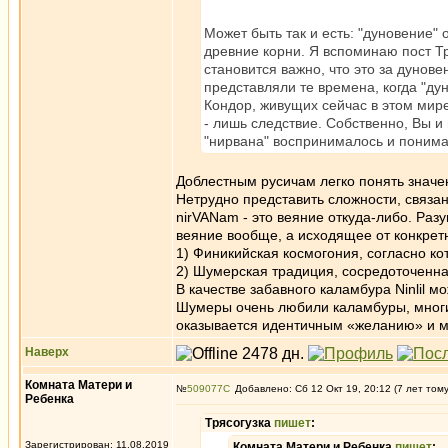
Может быть так и есть: "дуновение"
древние корни. Я вспоминаю пост Т
становится важно, что это за дунов
представляли те времена, когда "дун
Кондор, живущих сейчас в этом мире
- лишь следствие. Собственно, Вы и 
"нирвана" воспринималось и понима
Доблестным русичам легко понять значен
Нетрудно представить сложности, связан
nirVANam - это веяние откуда-либо. Разу
веяние вообще, а исходящее от конкретн
1) Финикийская космогония, согласно к
2) Шумерская традиция, сосредоточенная
В качестве забавного каламбура Ninlil м
Шумеры очень любили каламбуры, многие
оказывается идентичным «желанию» и ми
Наверх
Комната Матери и
№
509077
Добавлено: Сб 12 Окт 19, 20:12 (7 лет том
Ребенка
Трясогузка
пишет
:
Зарегистрирован: 11.08.2019
Комната Матери и Ребенка
пишет
: