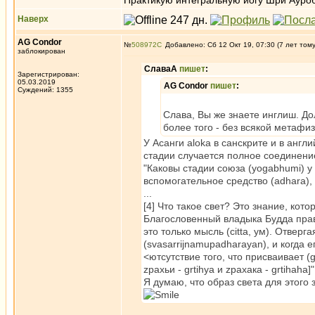
Практикую интегральную йогу Шри Ауроб
Наверх
AG Condor
№
508972
Добавлено: Сб 12 Окт 19, 07:30 (7 лет том
заблокирован
СлаваА
пишет
:
Зарегистрирован:
05.03.2019
AG Condor
пишет
:
Суждений: 1355
Слава, Вы же знаете инглиш. До
более того - без всякой метафиз
У Асанги aloka в санскрите и в англ
стадии случается полное соединени
"Каковы стадии союза (yogabhumi) у
вспомогательное средство (adhara), [2
...
[4] Что такое свет? Это знание, кото
Благословенный владыка Будда прави
это только мысль (citta, ум). Отверг
(svasarrijnamupadharayan), и когда 
<ютсутствие того, что присваивает (g
zрахьи - grtihya и zрахака - grtihaha]"
Я думаю, что образ света для этого 