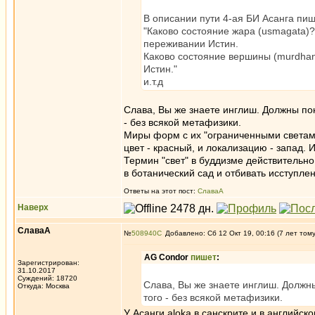
В описании пути 4-ая БИ Асанга пиш
"Каково состояние жара (usmagata)?
переживании Истин.
Каково состояние вершины (murdhan
Истин."
и.т.д
Слава, Вы же знаете инглиш. Должны пон
- без всякой метафизики.
Миры форм с их "ограниченными светами
цвет - красный, и локализацию - запад. 
Термин "свет" в буддизме действительно
в ботанический сад и отбивать исступле
Ответы на этот пост:
СлаваА
Наверх
СлаваА
№
508940
Добавлено: Сб 12 Окт 19, 00:16 (7 лет том
AG Condor
пишет
:
Зарегистрирован:
31.10.2017
Суждений: 18720
Слава, Вы же знаете инглиш. Должны
Откуда: Москва
того - без всякой метафизики.
У Асанги aloka в санскрите и в английск