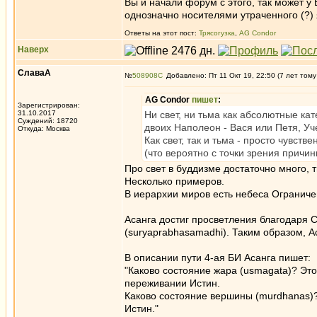
Вы и начали форум с этого, так может у 
однозначно носителями утраченного (?)
Ответы на этот пост:
Трясогузка
,
AG Condor
Наверх
СлаваА
№
508908
Добавлено: Пт 11 Окт 19, 22:50 (7 лет тому
AG Condor
пишет
:
Зарегистрирован:
31.10.2017
Ни свет, ни тьма как абсолютные ка
Суждений: 18720
двоих Наполеон - Вася или Петя, Уче
Откуда: Москва
Как свет, так и тьма - просто чувс
(что вероятно с точки зрения причи
Про свет в буддизме достаточно много, 
Несколько примеров.
В иерархии миров есть небеса Ограничен
Асанга достиг просветления благодаря С
(suryaprabhasamadhi). Таким образом, А
В описании пути 4-ая БИ Асанга пишет:
"Каково состояние жара (usmagata)? Это
переживании Истин.
Каково состояние вершины (murdhanas)?
Истин."