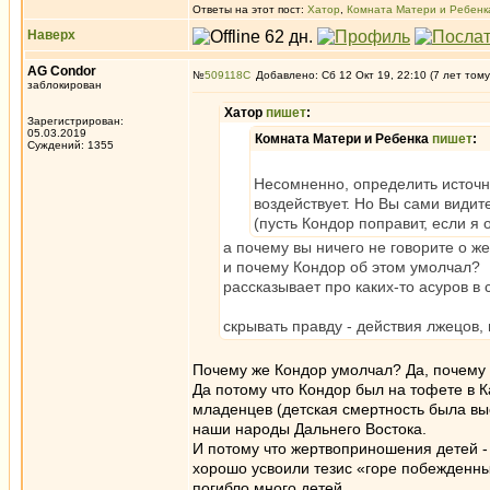
Ответы на этот пост:
Хатор
,
Комната Матери и Ребенк
Наверх
AG Condor
№
509118
Добавлено: Сб 12 Окт 19, 22:10 (7 лет тому
заблокирован
Хатор
пишет
:
Зарегистрирован:
05.03.2019
Комната Матери и Ребенка
пишет
:
Суждений: 1355
Несомненно, определить источни
воздействует. Но Вы сами видит
(пусть Кондор поправит, если я
а почему вы ничего не говорите о 
и почему Кондор об этом умолчал?
рассказывает про каких-то асуров в 
скрывать правду - действия лжецов, 
Почему же Кондор умолчал? Да, почему 
Да потому что Кондор был на тофете в К
младенцев (детская смертность была выс
наши народы Дальнего Востока.
И потому что жертвоприношения детей - 
хорошо усвоили тезис «горе побежденны
погибло много детей.