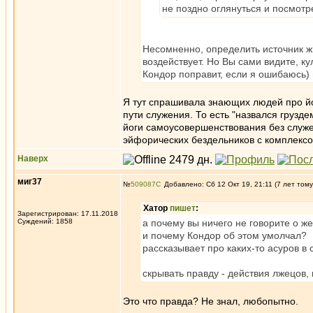
не поздно оглянуться и посмотре
Несомненно, определить источник жи
воздействует. Но Вы сами видите, ку
Кондор поправит, если я ошибаюсь)
Я тут спрашивала знающих людей про йогу
пути служения. То есть "назвался грузд
йоги самоусовершенствования без служе
эйфорических бездельников с комплексо
Наверх
миг37
№
509087
Добавлено: Сб 12 Окт 19, 21:11 (7 лет тому
Хатор
пишет
:
Зарегистрирован: 17.11.2018
Суждений: 1858
а почему вы ничего не говорите о 
и почему Кондор об этом умолчал?
рассказывает про каких-то асуров в 
скрывать правду - действия лжецов, 
Это что правда? Не знал, любопытно.