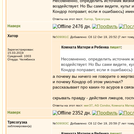
Несомненно, определить источник жизни 
воздействует. Но Вы сами видите, культ 
Кондор поправит, если я ошибаюсь) име
Ответы на этот пост:
Хатор
,
Трясогузка
Наверх
Хатор
№
509081
Добавлено: Сб 12 Окт 19, 20:52 (7 лет том
Комната Матери и Ребенка
пишет
:
Зарегистрирован:
15.03.2019
Суждений: 1003
Несомненно, определить источник жи
Откуда: Челябинск
воздействует. Но Вы сами видите, ку
Кондор поправит, если я ошибаюсь)
а почему вы ничего не говорите о жерт
и почему Кондор об этом умолчал?
рассказывает про каких-то асуров в связ
скрывать правду - действия лжецов, госп
Ответы на этот пост:
миг37
,
AG Condor
,
Комната Матер
Наверх
Трясогузка
№
509083
Добавлено: Сб 12 Окт 19, 20:59 (7 лет том
заблокирован(а)
Комната Матери и Ребенка
пишет
: