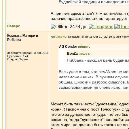
Буддийской традиции принадлежит п
А при чем здесь zIlam? Я ж за nirvAnam
наличие нравственности не гарантирует 
Наверх
Комната Матери и
№
508887
Добавлено: Пт 11 Окт 19, 22:19 (7 лет тому
Ребенка
AG Condor
пишет
:
Зарегистрирован: 11.08.2019
BonZa
пишет
:
Суждений: 174
Откуда: Пермь
Ниббана - высшая цель буддизм
Весь ужас в том, что nirvANam не м
невозможен никак. В лучшем случае 
общем, широкий разброс смыслов. М
заимствованиями не очень ясно по
Может быть так и есть: "дуновение" одн
корни. Я вспоминаю пост Трясогузки с "
что это за дуновение, откуда, что это 
времена, когда "дуновение" понадобится 
этом мире, не должно быть такого же яс