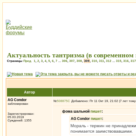
Актуальность тантризма (в современном 
Страницы
Пред.
1
,
2
,
3
,
4
,
5
,
6
,
7
...
306
,
307
,
308
,
309
,
310
,
311
,
312
...
315
,
316
,
317
Автор
AG Condor
№
508875
Добавлено: Пт 11 Окт 19, 21:02 (7 лет тому
заблокирован
фома шальной
пишет
:
Зарегистрирован:
05.03.2019
AG Condor
пишет
:
Суждений: 1355
Мораль - термин не принадлежит
понимается заимствовавшими.