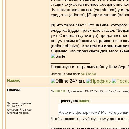
стадии случается полное соединение ко
"Каковы стадии союза (yogabhumi) у инд
средство (adhara), [2] применение (adhana)
...
[4] Что такое свет? Это знание, которог
владыка Будда правильно сказал: "Бодхис
ум). Отвергая (vyavartya) представление
его ум таким образом устраивается в сам
(grtihahabhtiva), и
затем он испытывает(
Я думаю, что образ света для этого знан
_________________
Практикую интегральную йогу Шри Ауроб
Ответы на этот пост:
AG Condor
Наверх
СлаваА
№
508941
Добавлено: Сб 12 Окт 19, 00:19 (7 лет том
Трясогузка
пишет
:
Зарегистрирован:
31.10.2017
Суждений: 18720
А если с фонариком? Мы кого увид
Откуда: Москва
Чтобы развеять глубокую тьму достаточно
_________________