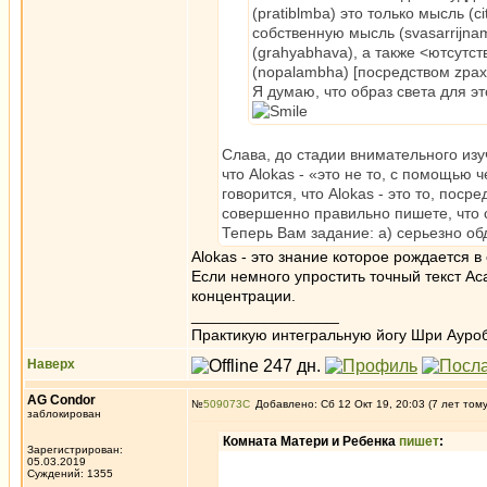
(pratiblmba) это только мысль (c
собственную мысль (svasarrijna
(grahyabhava), а также <ютсутств
(nopalambha) [посредством zрахьи
Я думаю, что образ света для эт
Слава, до стадии внимательного изу
что Alokas - «это не то, с помощью 
говорится, что Alokas - это то, пос
совершенно правильно пишете, что с
Теперь Вам задание: а) серьезно об
Alokas - это знание которое рождается
Если немного упростить точный текст Ас
концентрации.
_________________
Практикую интегральную йогу Шри Ауроб
Наверх
AG Condor
№
509073
Добавлено: Сб 12 Окт 19, 20:03 (7 лет том
заблокирован
Комната Матери и Ребенка
пишет
:
Зарегистрирован:
05.03.2019
Суждений: 1355