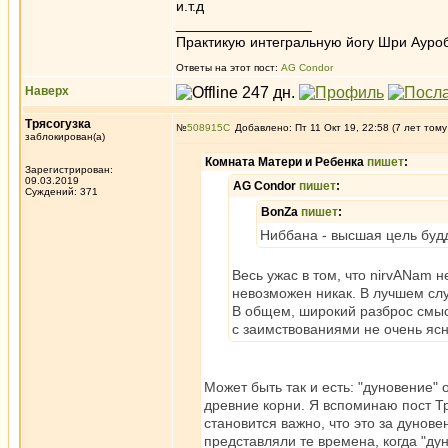
и.т.д
_________________
Практикую интегральную йогу Шри Ауроб
Ответы на этот пост:
AG Condor
Наверх
Трясогузка
№
508915
Добавлено: Пт 11 Окт 19, 22:58 (7 лет тому
заблокирован(а)
Комната Матери и Ребенка
пишет
:
Зарегистрирован:
09.03.2019
AG Condor
пишет
:
Суждений: 371
BonZa
пишет
:
Ниббана - высшая цель буд
Весь ужас в том, что nirvANam 
невозможен никак. В лучшем слу
В общем, широкий разброс смыс
с заимствованиями не очень яс
Может быть так и есть: "дуновение"
древние корни. Я вспоминаю пост Т
становится важно, что это за дунов
представляли те времена, когда "дун