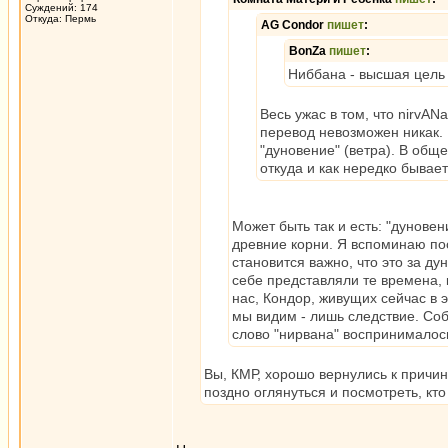
Суждений: 174
Откуда: Пермь
AG Condor
пишет
:
BonZa
пишет
:
Ниббана - высшая цель
Весь ужас в том, что nirvA
перевод невозможен никак. 
"дуновение" (ветра). В общ
откуда и как нередко бывае
Может быть так и есть: "дунове
древние корни. Я вспоминаю пос
становится важно, что это за д
себе представляли те времена, к
нас, Кондор, живущих сейчас в 
мы видим - лишь следствие. Собс
слово "нирвана" воспринималос
Вы, КМР, хорошо вернулись к причина
поздно оглянуться и посмотреть, кто