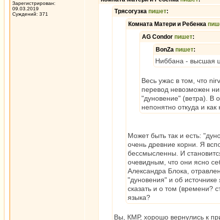
Зарегистрирован:
09.03.2019
Трясогузка
пишет
:
Суждений: 371
Комната Матери и Ребенка
пиш
AG Condor
пишет
:
BonZa
пишет
:
Ниббана - высшая ц
Весь ужас в том, что n
перевод невозможен ник
"дуновение" (ветра). В
непонятно откуда и как
Может быть так и есть: "ду
очень древние корни. Я всп
бессмысленны. И становится
очевидным, что они ясно себ
Александра Блока, отравлен
"дуновения" и об источнике 
сказать и о том (времени? 
языка?
Вы, КМР, хорошо вернулись к пр