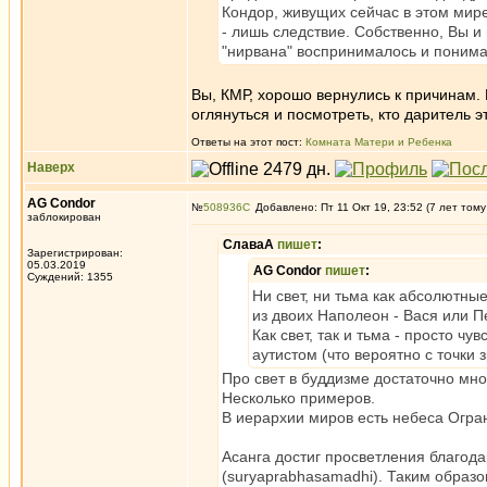
Кондор, живущих сейчас в этом мире
- лишь следствие. Собственно, Вы и 
"нирвана" воспринималось и понима
Вы, КМР, хорошо вернулись к причинам. 
оглянуться и посмотреть, кто даритель э
Ответы на этот пост:
Комната Матери и Ребенка
Наверх
AG Condor
№
508936
Добавлено: Пт 11 Окт 19, 23:52 (7 лет тому
заблокирован
СлаваА
пишет
:
Зарегистрирован:
05.03.2019
AG Condor
пишет
:
Суждений: 1355
Ни свет, ни тьма как абсолютны
из двоих Наполеон - Вася или Пе
Как свет, так и тьма - просто 
аутистом (что вероятно с точки
Про свет в буддизме достаточно мно
Несколько примеров.
В иерархии миров есть небеса Огран
Асанга достиг просветления благода
(suryaprabhasamadhi). Таким образо