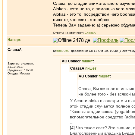
Слава, до стадии внимательного изучени
Alokas - «это не то, с помощью чего мож
Alokas - это то, посредством чего bodh
пишете, что свет - это образ.
Теперь Вам задание: а) серьезно обдума
Ответы на этот пост:
СлаваА
Наверх
СлаваА
№
508995
Добавлено: Сб 12 Окт 19, 10:30 (7 лет том
AG Condor
пишет
:
Зарегистрирован:
31.10.2017
СлаваА
пишет
:
Суждений: 18720
Откуда: Москва
AG Condor
пишет
:
Слава, Вы же знаете инглиш
не более того - без всякой 
У Асанги aloka в санскрите и в 
этой стадии случается полное 
"Каковы стадии союза (yogabhum
вспомогательное средство (adhara
...
[4] Что такое свет? Это знание, 
Благословенный владыка Будда п