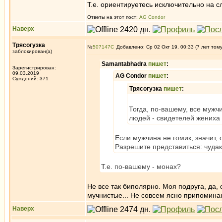
Т.е. ориентируетесь исключительно на с
Ответы на этот пост:
AG Condor
Наверх
Трясогузка
№
507147
Добавлено: Ср 02 Окт 19, 00:33 (7 лет том
заблокирован(а)
Samantabhadra
пишет
:
Зарегистрирован:
09.03.2019
AG Condor
пишет
:
Суждений: 371
Трясогузка
пишет
:
Тогда, по-вашему, все мужч
людей - свидетелей жениха н
Если мужчина не гомик, значит, о
Разрешите представиться: чудак
Т.е. по-вашему - монах?
Не все так биполярно. Моя подруга, да, 
мучнистые... Не совсем ясно припоминаю
Наверх