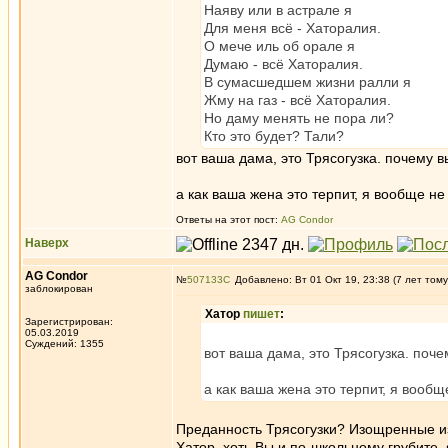
Наяву или в астрале я
Для меня всё - Хаторалия.
О мече иль об орале я
Думаю - всё Хаторалия.
В сумасшедшем жизни ралли я
Жму на газ - всё Хаторалия.
Но даму менять не пора ли?
Кто это будет? Тали?
вот ваша дама, это Трясогузка. почему 
а как ваша жена это терпит, я вообще не
Ответы на этот пост:
AG Condor
Наверх
AG Condor
№
507133
Добавлено: Вт 01 Окт 19, 23:38 (7 лет тому
заблокирован
Хатор
пишет
:
Зарегистрирован:
05.03.2019
Суждений: 1355
вот ваша дама, это Трясогузка. поч
а как ваша жена это терпит, я вообщ
Преданность Трясогузки? Изощренные и
Хатор, хоть Вы и по-школьному грубите,