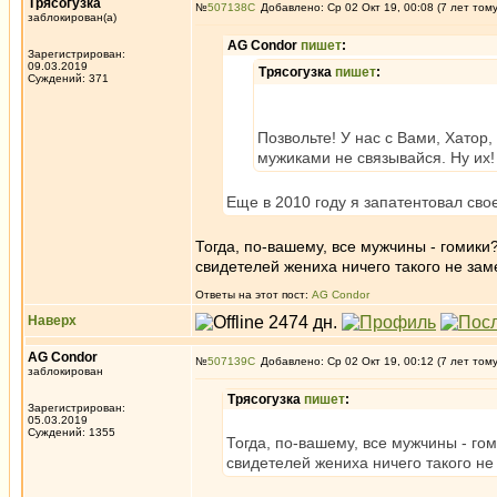
Трясогузка
№
507138
Добавлено: Ср 02 Окт 19, 00:08 (7 лет том
заблокирован(а)
AG Condor
пишет
:
Зарегистрирован:
09.03.2019
Трясогузка
пишет
:
Суждений: 371
Позвольте! У нас с Вами, Хатор
мужиками не связывайся. Ну их!
Еще в 2010 году я запатентовал сво
Тогда, по-вашему, все мужчины - гомики
свидетелей жениха ничего такого не заме
Ответы на этот пост:
AG Condor
Наверх
AG Condor
№
507139
Добавлено: Ср 02 Окт 19, 00:12 (7 лет том
заблокирован
Трясогузка
пишет
:
Зарегистрирован:
05.03.2019
Суждений: 1355
Тогда, по-вашему, все мужчины - го
свидетелей жениха ничего такого не 