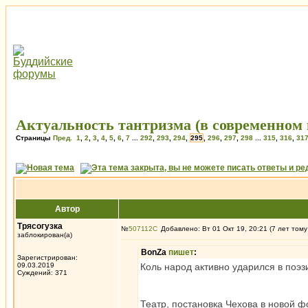
Актуальность тантризма (в современном 
Страницы
Пред.
1
,
2
,
3
,
4
,
5
,
6
,
7
...
292
,
293
,
294
,
295
,
296
,
297
,
298
...
315
,
316
,
31
Автор
Трясогузка
№
507112
Добавлено: Вт 01 Окт 19, 20:21 (7 лет тому
заблокирован(а)
BonZa
пишет
:
Зарегистрирован:
09.03.2019
Коль народ активно ударился в поэз
Суждений: 371
Театр, постановка Чехова в новой 