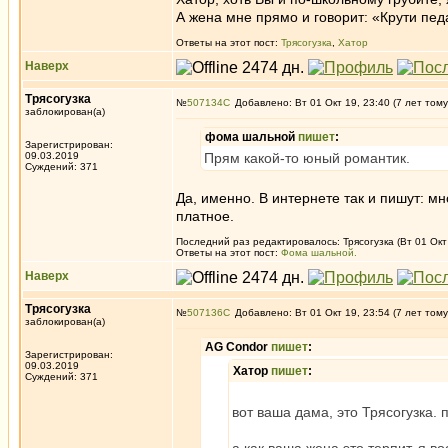
А жена мне прямо и говорит: «Крути пед
Ответы на этот пост:
Трясогузка
,
Хатор
Наверх
Трясогузка
№
507134
Добавлено: Вт 01 Окт 19, 23:40 (7 лет тому
заблокирован(а)
фома шальной
пишет
:
Зарегистрирован:
09.03.2019
Прям какой-то юный романтик.
Суждений: 371
Да, именно. В интернете так и пишут: мн
платное.
Последний раз редактировалось: Трясогузка (Вт 01 Окт 
Ответы на этот пост:
Фома шальной.
Наверх
Трясогузка
№
507136
Добавлено: Вт 01 Окт 19, 23:54 (7 лет тому
заблокирован(а)
AG Condor
пишет
:
Зарегистрирован:
09.03.2019
Хатор
пишет
:
Суждений: 371
вот ваша дама, это Трясогузка.