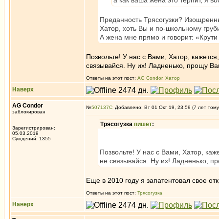
а как ваша жена это терпит, я в
Преданность Трясогузки? Изощренн
Хатор, хоть Вы и по-школьному груб
А жена мне прямо и говорит: «Крути
Позвольте! У нас с Вами, Хатор, кажет
связывайся. Ну их! Ладненько, прощу Ва
Ответы на этот пост:
AG Condor
,
Хатор
Наверх
AG Condor
№
507137
Добавлено: Вт 01 Окт 19, 23:59 (7 лет тому
заблокирован
Трясогузка
пишет
:
Зарегистрирован:
05.03.2019
Суждений: 1355
Позвольте! У нас с Вами, Хатор, к
не связывайся. Ну их! Ладненько, п
Еще в 2010 году я запатентовал свое от
Ответы на этот пост:
Трясогузка
Наверх