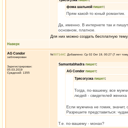
Трясогузка
пишет
:
фома шальной
пишет
:
Прям какой-то юный романтик.
Да, именно. В интернете так и пишут
основном, платное.
Для них можно создать бесплатную тему, 
Наверх
AG Condor
№
507144
Добавлено: Ср 02 Окт 19, 00:27 (7 лет том
заблокирован
Samantabhadra
пишет
:
Зарегистрирован:
05.03.2019
AG Condor
пишет
:
Суждений: 1355
Трясогузка
пишет
:
Тогда, по-вашему, все мужч
людей - свидетелей жениха н
Если мужчина не гомик, значит, о
Разрешите представиться: чудак
Т.е. по-вашему - монах?