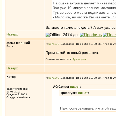
На сцене актриса делает минет пер
Зал уже 10 минут в полном молчании
Тут, со своего места поднимается ст
- Милочка, ну что же Вы чавкаете..
Вы знаете такие анекдоты? А вам уже ес
Наверх
фома шальной
№
507113
Добавлено: Вт 01 Окт 19, 20:36 (7 лет тому
Гость
Прям какой-то юный романтик.
Ответы на этот пост:
Трясогузка
Наверх
Хатор
№
507114
Добавлено: Вт 01 Окт 19, 20:39 (7 лет тому
AG Condor
пишет
:
Зарегистрирован:
15.03.2019
Трясогузка
пишет
:
Суждений: 1003
Откуда: Челябинск
Нам, сопереживателям этой ва