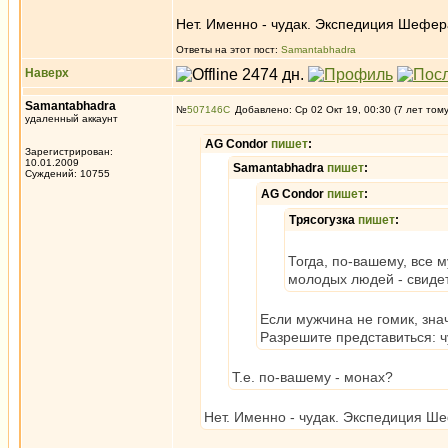
Нет. Именно - чудак. Экспедиция Шефер
Ответы на этот пост:
Samantabhadra
Наверх
Samantabhadra
№
507146
Добавлено: Ср 02 Окт 19, 00:30 (7 лет том
удаленный аккаунт
AG Condor
пишет
:
Зарегистрирован:
10.01.2009
Samantabhadra
пишет
:
Суждений: 10755
AG Condor
пишет
:
Трясогузка
пишет
:
Тогда, по-вашему, все 
молодых людей - свидет
Если мужчина не гомик, значи
Разрешите представиться: ч
Т.е. по-вашему - монах?
Нет. Именно - чудак. Экспедиция Ш