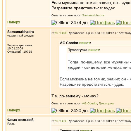
Если мужчина не гомик, значит, он - чуда
Разрешите представиться: чудак.
Ответы на этот пост:
Samantabhadra
Наверх
Samantabhadra
№
507140
Добавлено: Ср 02 Окт 19, 00:15 (7 лет том
удаленный аккаунт
AG Condor
пишет
:
Зарегистрирован:
10.01.2009
Трясогузка
пишет
:
Суждений: 10755
Тогда, по-вашему, все мужчины 
людей - свидетелей жениха ничег
Если мужчина не гомик, значит, он - 
Разрешите представиться: чудак.
Т.е. по-вашему - монах?
Ответы на этот пост:
AG Condor
,
Трясогузка
Наверх
Фома шальной.
№
507142
Добавлено: Ср 02 Окт 19, 00:16 (7 лет том
Гость