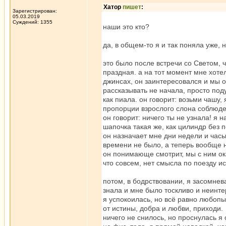
Хатор
пишет
:
Зарегистрирован:
05.03.2019
Суждений: 1355
наши это кто?
да, в общем-то я и так поняла уже, 
это было после встречи со Светом, ч
праздная. а на тот момент мне хоте
джинсах, он заинтересовался и мы от
рассказывать не начала, просто под
как пиала. он говорит: возьми чашу,
пропорции взрослого слона соблюд
он говорит: ничего ты не узнала! я 
шапочка такая же, как цилиндр без п
он назначает мне дни недели и часы,
времени не было, а теперь вообще н
он понимающе смотрит, мы с ним оказ
что совсем, нет смысла по поезду ис
потом, в бодрствовании, я засомнева
знала и мне было тоскливо и неинте
я успокоилась, но всё равно любопыт
от истины, добра и любви, приходи.
ничего не снилось, но проснулась я 