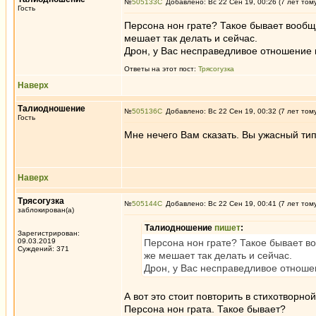
№
505133
Добавлено: Вс 22 Сен 19, 00:26 (7 лет том
Гость
Персона нон грате? Такое бывает вообщ
мешает так делать и сейчас.
Дрон, у Вас несправедливое отношение 
Ответы на этот пост:
Трясогузка
Наверх
Талиодношение
№
505136
Добавлено: Вс 22 Сен 19, 00:32 (7 лет том
Гость
Мне нечего Вам сказать. Вы ужасный тип
Наверх
Трясогузка
№
505144
Добавлено: Вс 22 Сен 19, 00:41 (7 лет том
заблокирован(а)
Талиодношение
пишет
:
Зарегистрирован:
09.03.2019
Персона нон грате? Такое бывает в
Суждений: 371
же мешает так делать и сейчас.
Дрон, у Вас несправедливое отноше
А вот это стоит повторить в стихотворн
Персона нон грата. Такое бывает?