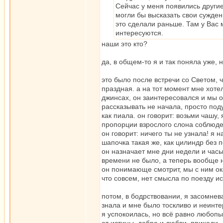
Сейчас у меня появились другие
могли бы высказать свои сужден
это сделали раньше. Там у Вас 
интересуются.
наши это кто?
да, в общем-то я и так поняла уже, 
это было после встречи со Светом, ч
праздная. а на тот момент мне хоте
джинсах, он заинтересовался и мы от
рассказывать не начала, просто под
как пиала. он говорит: возьми чашу,
пропорции взрослого слона соблюд
он говорит: ничего ты не узнала! я 
шапочка такая же, как цилиндр без п
он назначает мне дни недели и часы,
времени не было, а теперь вообще н
он понимающе смотрит, мы с ним оказ
что совсем, нет смысла по поезду ис
потом, в бодрствовании, я засомнева
знала и мне было тоскливо и неинте
я успокоилась, но всё равно любопыт