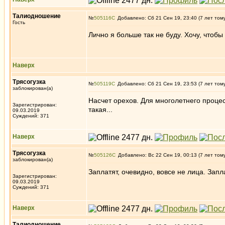
Талиодношение
№
505116
Добавлено: Сб 21 Сен 19, 23:40 (7 лет том
Гость
Лично я больше так не буду. Хочу, чтобы
Наверх
Трясогузка
№
505119
Добавлено: Сб 21 Сен 19, 23:53 (7 лет том
заблокирован(а)
Насчет орехов. Для многолетнего процес
Зарегистрирован:
такая...
09.03.2019
Суждений: 371
Наверх
Трясогузка
№
505126
Добавлено: Вс 22 Сен 19, 00:13 (7 лет том
заблокирован(а)
Заплатят, очевидно, вовсе не лица. Зап
Зарегистрирован:
09.03.2019
Суждений: 371
Наверх
Талиодношение