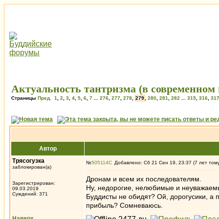
Актуальность тантризма (в современном 
Страницы
Пред.
1
,
2
,
3
,
4
,
5
,
6
,
7
...
276
,
277
,
278
,
279
,
280
,
281
,
282
...
315
,
316
,
31
Автор
Трясогузка
№
505114
Добавлено: Сб 21 Сен 19, 23:37 (7 лет том
заблокирован(а)
Дронам и всем их последователям.
Зарегистрирован:
Ну, недорогие, нелюбимые и неуважаемые 
09.03.2019
Суждений: 371
Буддисты не обидят? Ой, дорогусики, а 
прибыль? Сомневаюсь.
Наверх