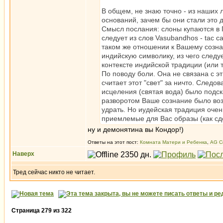
В общем, не знаю точно - из наших 
оснований, зачем бы они стали это 
Смысл послания: слоны купаются в Га
следует из слов Vasubandhos - tac c
таком же отношении к Вашему созна
индийскую символику, из чего следу
контексте индийской традиции (или т
По поводу боли. Она не связана с эт
считает этот "свет" за ничто. Следо
исцеления (святая вода) было подск
разворотом Ваше сознание было возв
удрать. Но иудейская традиция очен
приемлемые для Вас образы (как сд
ну и демонятина вы Кондор!)
Ответы на этот пост:
Комната Матери и Ребенка
,
AG C
Наверх
Тред сейчас никто не читает.
Страница
279
из
322