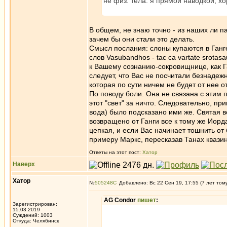
не физ. тела. я прямой наводкой, хо
В общем, не знаю точно - из наших ли п
зачем бы они стали это делать.
Смысл послания: слоны купаются в Ганге,
слов Vasubandhos - tac ca vartate srota
к Вашему сознанию-сокровищнице, как Га
следует, что Вас не посчитали безнадеж
которая по сути ничем не будет от нее о
По поводу боли. Она не связана с этим п
этот "свет" за ничто. Следовательно, пр
вода) было подсказано ими же. Святая в
возвращено от Ганги все к тому же Иорда
цепкая, и если Вас начинает тошнить от
примеру Маркс, пересказав Танах квази
Ответы на этот пост:
Хатор
Наверх
Хатор
№
505248
Добавлено: Вс 22 Сен 19, 17:55 (7 лет том
AG Condor
пишет
:
Зарегистрирован:
15.03.2019
Суждений: 1003
Откуда: Челябинск