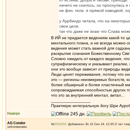
от истины, добра и любви, приходи.
ничего не снилось, но проснулась я 
не физ. тела. я прямой наводкой, хо
у Аурбиндо читала, что на некоторых
свои цели.
так что даже не знаю что Слава мож
В ИЙ не придается видениям какой-то ц
ментального плана, и не всегда можно о
видения может стать важной для садхан
раскрытие сознания Божественному Свет
Сложно ожидать от каждого видения, что
супрафизическому и указывают реалии, 
они это вообще зависит от природы виде
Люди ценят переживания, потому что они
это — регионы неизмеримых богатств, ко
более обширный и более пластичный мир
сопровождаемая способностью других тонк
что это за внутренний ментал, витал...
_________________
Практикую интегральную йогу Шри Ауроб
Наверх
AG Condor
№
505225
Добавлено: Вс 22 Сен 19, 12:35 (7 лет том
заблокирован