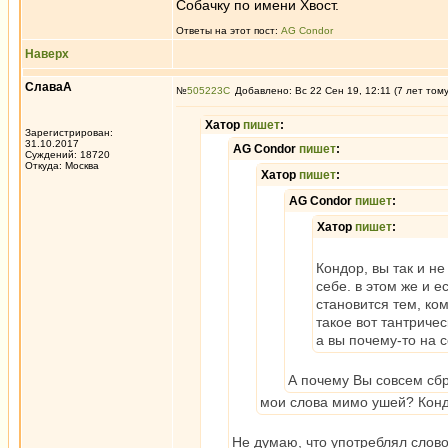
Собачку по имени Хвост.
Ответы на этот пост:
AG Condor
Наверх
СлаваА
№
505223
Добавлено: Вс 22 Сен 19, 12:11 (7 лет том
Хатор
пишет
:
Зарегистрирован:
31.10.2017
AG Condor
пишет
:
Суждений: 18720
Откуда: Москва
Хатор
пишет
:
AG Condor
пишет
:
Хатор
пишет
:
Кондор, вы так и н
себе. в этом же и е
становится тем, ком
такое вот тантриче
а вы почему-то на с
А почему Вы совсем сбр
мои слова мимо ушей? Кондо
Не думаю, что употреблял слово