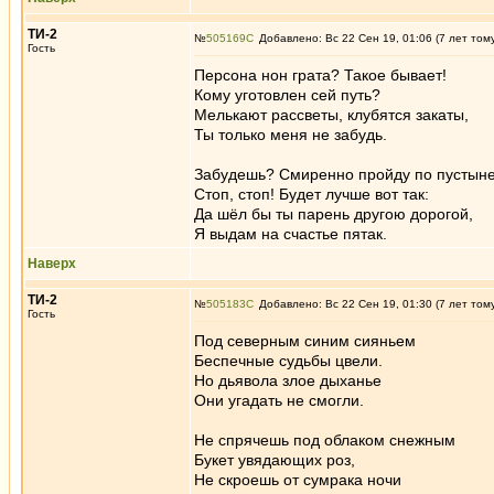
ТИ-2
№
505169
Добавлено: Вс 22 Сен 19, 01:06 (7 лет том
Гость
Персона нон грата? Такое бывает!
Кому уготовлен сей путь?
Мелькают рассветы, клубятся закаты,
Ты только меня не забудь.
Забудешь? Смиренно пройду по пустыне.
Стоп, стоп! Будет лучше вот так:
Да шёл бы ты парень другою дорогой,
Я выдам на счастье пятак.
Наверх
ТИ-2
№
505183
Добавлено: Вс 22 Сен 19, 01:30 (7 лет том
Гость
Под северным синим сияньем
Беспечные судьбы цвели.
Но дьявола злое дыханье
Они угадать не смогли.
Не спрячешь под облаком снежным
Букет увядающих роз,
Не скроешь от сумрака ночи