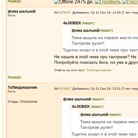
Наверх
фома шальной
№
502560
Добавлено: Ср 11 Сен 19, 14:45 (7 лет том
Гость
4eJIOBEK
пишет
:
фома шальной
пишет
:
Тема вышла на первое место по
Тантризм рулит!
Тщетно искал я в этой теме про тан
Не нашли в этой теме про тантризм? Не 
Попробуйте поискать бога, но уже в друг
Ответы на этот пост:
ТаЛиодношение
Наверх
ТаЛиодношение
№
502568
Добавлено: Ср 11 Сен 19, 15:01 (7 лет том
Гость
фома шальной
пишет
:
Откуда: Chelyabinsk
4eJIOBEK
пишет
:
фома шальной
пишет
:
Тема вышла на первое мест
Тантризм рулит!
Тщетно искал я в этой теме про