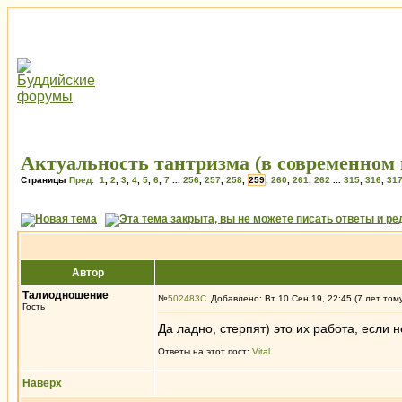
Актуальность тантризма (в современном 
Страницы
Пред.
1
,
2
,
3
,
4
,
5
,
6
,
7
...
256
,
257
,
258
,
259
,
260
,
261
,
262
...
315
,
316
,
31
Автор
Талиодношение
№
502483
Добавлено: Вт 10 Сен 19, 22:45 (7 лет том
Гость
Да ладно, стерпят) это их работа, если
Ответы на этот пост:
Vital
Наверх