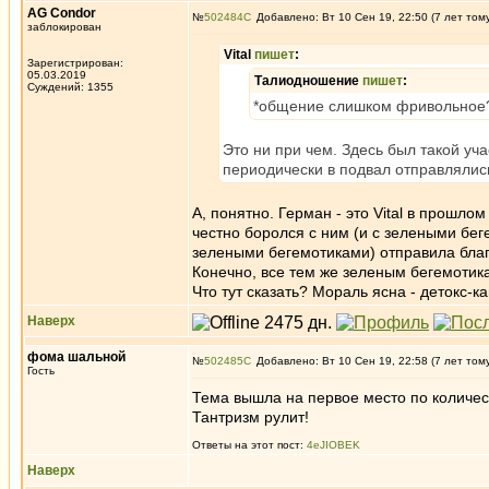
AG Condor
№
502484
Добавлено: Вт 10 Сен 19, 22:50 (7 лет том
заблокирован
Vital
пишет
:
Зарегистрирован:
05.03.2019
Талиодношение
пишет
:
Суждений: 1355
*общение слишком фривольное
Это ни при чем. Здесь был такой уча
периодически в подвал отправлялис
А, понятно. Герман - это Vital в прошл
честно боролся с ним (и с зелеными бе
зелеными бегемотиками) отправила благо
Конечно, все тем же зеленым бегемотик
Что тут сказать? Мораль ясна - детокс-
Наверх
фома шальной
№
502485
Добавлено: Вт 10 Сен 19, 22:58 (7 лет том
Гость
Тема вышла на первое место по количес
Тантризм рулит!
Ответы на этот пост:
4eJIOBEK
Наверх