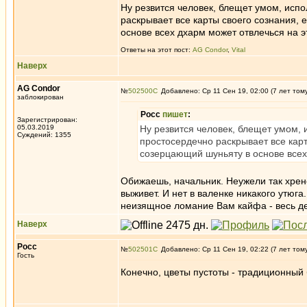
Ну резвится человек, блещет умом, испо
раскрывает все карты своего сознания, е
основе всех дхарм может отвлечься на э
Ответы на этот пост:
AG Condor
,
Vital
Наверх
AG Condor
№
502500
Добавлено: Ср 11 Сен 19, 02:00 (7 лет том
заблокирован
Росс
пишет
:
Зарегистрирован:
05.03.2019
Ну резвится человек, блещет умом, 
Суждений: 1355
простосердечно раскрывает все карты
созерцающий шуньяту в основе всех 
Обижаешь, начальник. Неужели так хренов
выживет. И нет в валенке никакого утюга
неизящное ломание Вам кайфа - весь де
Наверх
Росс
№
502501
Добавлено: Ср 11 Сен 19, 02:22 (7 лет том
Гость
Конечно, цветы пустоты - традиционный