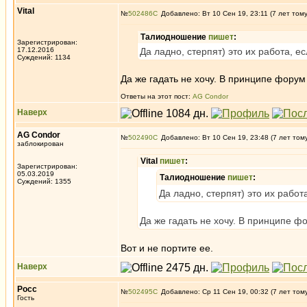
Vital
№
502486
Добавлено: Вт 10 Сен 19, 23:11 (7 лет том
Талиодношение
пишет
:
Зарегистрирован:
17.12.2016
Да ладно, стерпят) это их работа, 
Суждений: 1134
Да же гадать не хочу. В принципе форум
Ответы на этот пост:
AG Condor
Наверх
AG Condor
№
502490
Добавлено: Вт 10 Сен 19, 23:48 (7 лет том
заблокирован
Vital
пишет
:
Зарегистрирован:
05.03.2019
Талиодношение
пишет
:
Суждений: 1355
Да ладно, стерпят) это их рабо
Да же гадать не хочу. В принципе ф
Вот и не портите ее.
Наверх
Росс
№
502495
Добавлено: Ср 11 Сен 19, 00:32 (7 лет том
Гость