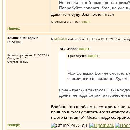
Не нашли в этой теме про тантризм?
Попробуйте поискать бога, но уже в 
Давайте я буду Вам поклоняться
Ответы на этот пост:
aurum
Наверх
Комната Матери и
№
502645
Добавлено: Ср 11 Сен 19, 19:25 (7 лет том
Ребенка
AG Condor
пишет
:
Зарегистрирован: 11.08.2019
Трясогузка
пишет
:
Суждений: 174
Откуда: Пермь
Моя Большая Богиня смотрела на
спокойствие и нежность. Художн
Грин - крепкий тантрюга. Такие ходк
дрянь, не годится как тантрический 
Вообще, это проблема - смотреть и не ви
пришло в голову считать его тантристом?
на это внимание? Может, надо сформиро
Наверх