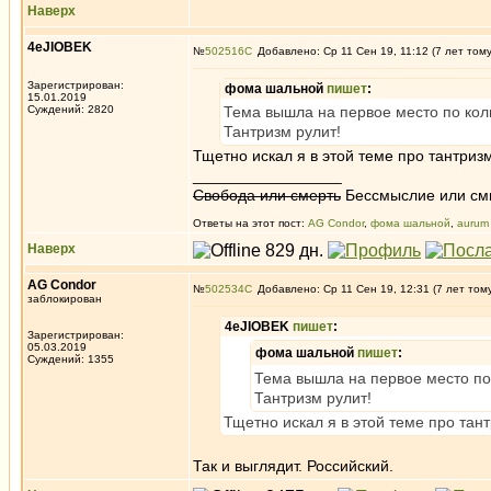
Наверх
4eJIOBEK
№
502516
Добавлено: Ср 11 Сен 19, 11:12 (7 лет том
Зарегистрирован:
фома шальной
пишет
:
15.01.2019
Суждений: 2820
Тема вышла на первое место по кол
Тантризм рулит!
Тщетно искал я в этой теме про тантриз
_________________
Свобода или смерть
Бессмыслие или см
Ответы на этот пост:
AG Condor
,
фома шальной
,
aurum
Наверх
AG Condor
№
502534
Добавлено: Ср 11 Сен 19, 12:31 (7 лет том
заблокирован
4eJIOBEK
пишет
:
Зарегистрирован:
05.03.2019
фома шальной
пишет
:
Суждений: 1355
Тема вышла на первое место по
Тантризм рулит!
Тщетно искал я в этой теме про тан
Так и выглядит. Российский.