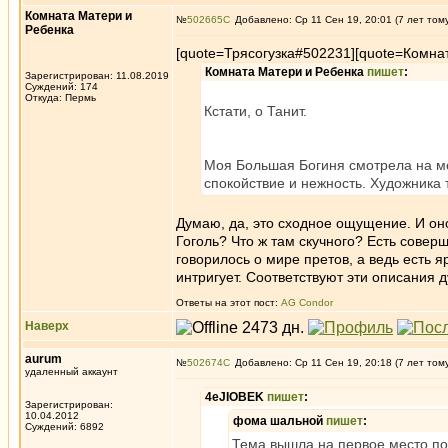
Комната Матери и
№
502665
Добавлено: Ср 11 Сен 19, 20:01 (7 лет том
Ребенка
[quote=Трясогузка#502231][quote=Комна
Комната Матери и Ребенка
пишет
:
Зарегистрирован: 11.08.2019
Суждений: 174
Откуда: Пермь
Кстати, о Танит.
Моя Большая Богиня смотрела на мен
спокойствие и нежность. Художника 
Думаю, да, это сходное ощущение. И оно
Гоголь? Что ж там скучного? Есть совер
говорилось о мире претов, а ведь есть 
интригует. Соответствуют эти описания д
Ответы на этот пост:
AG Condor
Наверх
aurum
№
502674
Добавлено: Ср 11 Сен 19, 20:18 (7 лет том
удаленный аккаунт
4eJIOBEK
пишет
:
Зарегистрирован:
10.04.2012
фома шальной
пишет
:
Суждений: 6892
Тема вышла на первое место по