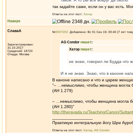
такой. А то Вы все вокруг да около.
так задайте сами, если он у вас есть. М
Ответы на этот пост:
Хатор
Наверх
СлаваА
№
500720
Добавлено: Вс 01 Сен 19, 00:40 (7 лет том
AG Condor
пишет
:
Зарегистрирован:
31.10.2017
Хатор
пишет
:
Суждений: 18720
Откуда: Москва
не знаю, говорил ли Будда что 
И я не знаю. Знаю, что в каноне нап
В каноне написано и что и царем женщи
"– …немыслимо, чтобы женщина могла 
(АН 1.279)
– …немыслимо, чтобы женщина могла 
(АН 1.280)"
http://theravada.ru/Teaching/Canon/Suttan
_________________
Практикую интегральную йогу Шри Ауроб
Ответы на этот пост:
Хатор
,
AG Condor