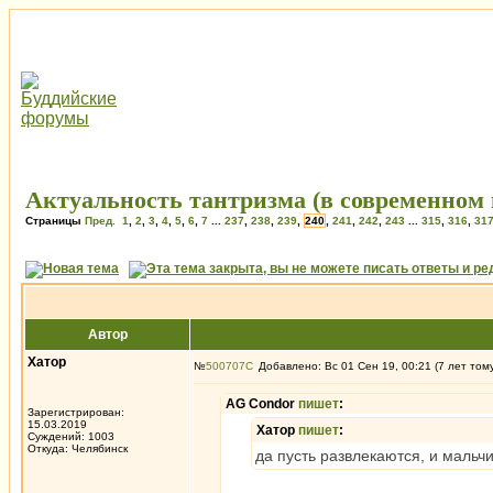
Актуальность тантризма (в современном 
Страницы
Пред.
1
,
2
,
3
,
4
,
5
,
6
,
7
...
237
,
238
,
239
,
240
,
241
,
242
,
243
...
315
,
316
,
31
Автор
Хатор
№
500707
Добавлено: Вс 01 Сен 19, 00:21 (7 лет том
AG Condor
пишет
:
Зарегистрирован:
15.03.2019
Хатор
пишет
:
Суждений: 1003
Откуда: Челябинск
да пусть развлекаются, и мальчи