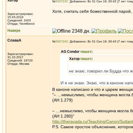
Хатор
№
500723
Добавлено: Вс 01 Сен 19, 00:42 (7 лет том
Хотя, считать себя божественной парой,
Зарегистрирован:
15.03.2019
Суждений: 1003
Откуда: Челябинск
Наверх
СлаваА
№
500724
Добавлено: Вс 01 Сен 19, 00:43 (7 лет том
AG Condor
пишет
:
Зарегистрирован:
31.10.2017
Хатор
пишет
:
Суждений: 18720
Откуда: Москва
не знаю, говорил ли Будда что 
И я не знаю. Знаю, что в каноне нап
В каноне написано и что и царем женщи
"– …немыслимо, чтобы женщина могла 
(АН 1.279)
– …немыслимо, чтобы женщина могла 
(АН 1.280)"
http://theravada.ru/Teaching/Canon/Suttan
P.S. Самое простое объяснение, которое
_________________