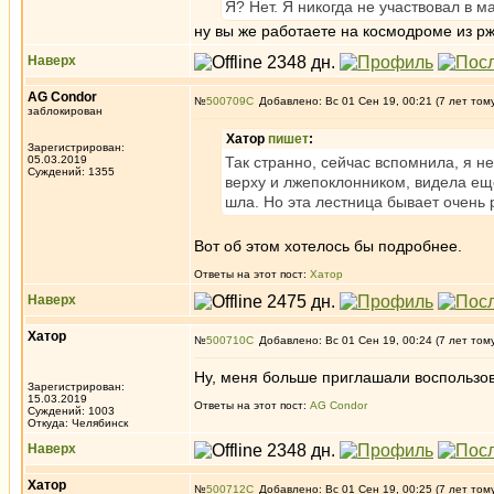
Я? Нет. Я никогда не участвовал в м
ну вы же работаете на космодроме из рж
Наверх
AG Condor
№
500709
Добавлено: Вс 01 Сен 19, 00:21 (7 лет том
заблокирован
Хатор
пишет
:
Зарегистрирован:
05.03.2019
Так странно, сейчас вспомнила, я не
Суждений: 1355
верху и лжепоклонником, видела ещ
шла. Но эта лестница бывает очень 
Вот об этом хотелось бы подробнее.
Ответы на этот пост:
Хатор
Наверх
Хатор
№
500710
Добавлено: Вс 01 Сен 19, 00:24 (7 лет том
Ну, меня больше приглашали воспользов
Зарегистрирован:
15.03.2019
Ответы на этот пост:
AG Condor
Суждений: 1003
Откуда: Челябинск
Наверх
Хатор
№
500712
Добавлено: Вс 01 Сен 19, 00:25 (7 лет том