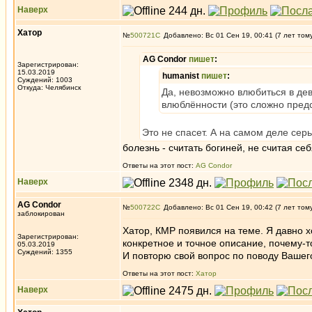
Наверх
Хатор
№
500721
Добавлено: Вс 01 Сен 19, 00:41 (7 лет том
AG Condor
пишет
:
Зарегистрирован:
15.03.2019
humanist
пишет
:
Суждений: 1003
Откуда: Челябинск
Да, невозможно влюбиться в дев
влюблённости (это сложно пред
Это не спасет. А на самом деле сер
болезнь - считать богиней, не считая себ
Ответы на этот пост:
AG Condor
Наверх
AG Condor
№
500722
Добавлено: Вс 01 Сен 19, 00:42 (7 лет том
заблокирован
Хатор, КМР появился на теме. Я давно х
Зарегистрирован:
конкретное и точное описание, почему-т
05.03.2019
Суждений: 1355
И повторю свой вопрос по поводу Вашего
Ответы на этот пост:
Хатор
Наверх