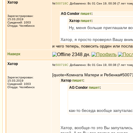
Хатор
№
500718
Добавлено: Вс 01 Сен 19, 00:36 (7 лет том
AG Condor
пишет
:
Зарегистрирован:
15.03.2019
Хатор
пишет
:
Суждений: 1003
Откуда: Челябинск
Ну, меня больше приглашали во
Хатор, я просто проверял Вашу внима
и чего теперь, повесить орден или посл
Наверх
Хатор
№
500719
Добавлено: Вс 01 Сен 19, 00:38 (7 лет том
[quote=Комната Матери и Ребенка#5007
Зарегистрирован:
Хатор
пишет
:
15.03.2019
Суждений: 1003
Откуда: Челябинск
AG Condor
пишет
:
как-то беседа вообще запуталас
Хатор, вообще-то это Вы запутались