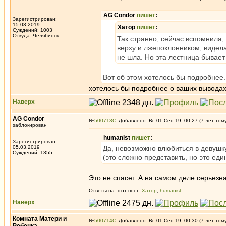
AG Condor
пишет
:
Зарегистрирован:
15.03.2019
Хатор
пишет
:
Суждений: 1003
Откуда: Челябинск
Так странно, сейчас вспомнила, 
верху и лжепоклонником, видела
не шла. Но эта лестница бывает
Вот об этом хотелось бы подробнее.
хотелось бы подробнее о ваших выводах.
Наверх
AG Condor
№
500713
Добавлено: Вс 01 Сен 19, 00:27 (7 лет том
заблокирован
humanist
пишет
:
Зарегистрирован:
05.03.2019
Да, невозможно влюбиться в девушку
Суждений: 1355
(это сложно представить, но это е
Это не спасет. А на самом деле серьез
Ответы на этот пост:
Хатор
,
humanist
Наверх
Комната Матери и
№
500714
Добавлено: Вс 01 Сен 19, 00:30 (7 лет том