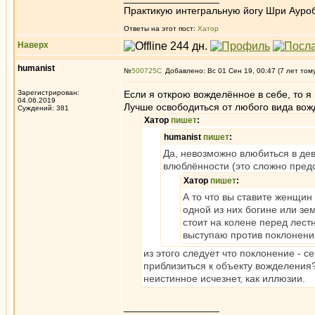
Практикую интегральную йогу Шри Ауроб
Ответы на этот пост:
Хатор
Наверх
humanist
№
500725
Добавлено: Вс 01 Сен 19, 00:47 (7 лет том
Зарегистрирован:
Если я открою вожделённое в себе, то 
04.06.2019
Лучше освободиться от любого вида вож
Суждений: 381
Хатор
пишет
:
humanist
пишет
:
Да, невозможно влюбиться в дев
влюблённости (это сложно пред
Хатор
пишет
:
А то что вы ставите женщин
одной из них богине или зе
стоит на колене перед лестн
выступаю против поклонения
из этого следует что поклонение - 
приблизиться к объекту вожделения?
неистинное исчезнет, как иллюзии.
_________________