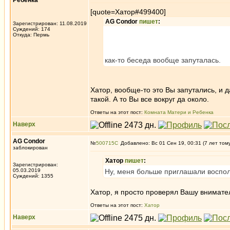
Ребенка
[quote=Хатор#499400]
AG Condor
пишет
:
Зарегистрирован: 11.08.2019
Суждений: 174
Откуда: Пермь
как-то беседа вообще запуталась.
Хатор, вообще-то это Вы запутались, и 
такой. А то Вы все вокруг да около.
Ответы на этот пост:
Комната Матери и Ребенка
Наверх
AG Condor
№
500715
Добавлено: Вс 01 Сен 19, 00:31 (7 лет том
заблокирован
Хатор
пишет
:
Зарегистрирован:
05.03.2019
Ну, меня больше приглашали воспол
Суждений: 1355
Хатор, я просто проверял Вашу вниматель
Ответы на этот пост:
Хатор
Наверх