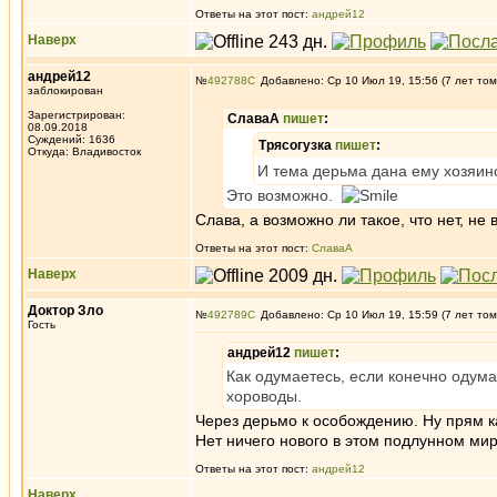
Ответы на этот пост:
андрей12
Наверх
андрей12
№
492788
Добавлено: Ср 10 Июл 19, 15:56 (7 лет том
заблокирован
Зарегистрирован:
СлаваА
пишет
:
08.09.2018
Суждений: 1636
Трясогузка
пишет
:
Откуда: Владивосток
И тема дерьма дана ему хозяин
Это возможно.
Слава, а возможно ли такое, что нет, не
Ответы на этот пост:
СлаваА
Наверх
Доктор Зло
№
492789
Добавлено: Ср 10 Июл 19, 15:59 (7 лет том
Гость
андрей12
пишет
:
Как одумаетесь, если конечно одума
хороводы.
Через дерьмо к особождению. Ну прям ка
Нет ничего нового в этом подлунном мире
Ответы на этот пост:
андрей12
Наверх