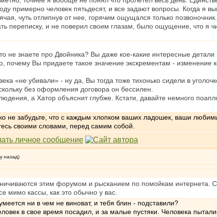
етно, точнее я вообще не понял что пролетел весь день. Единствен
роду примерно человек пятьдесят, и все задают вопросы. Когда я 
рячая, чуть отлипнув от нее, горячим ощущался только позвоночник
ть переписку, и не поверил своим глазам, было ощущение, что я чит
то не знаете про Двойника? Вы даже кое-какие интересные детали в
о, почему Вы придаете такое значение экскрементам - изменение
ека «не убивали» - ну да, Вы тогда тоже тихонько сидели в уголоч
поскольку без оформления договора он бессилен.
юдения, а Хатор объяснит глубже. Кстати, давайте немного поапло
ко не забудьте, что с каждым хлопком ваших ладошек, ваши любимы
тесь своими словами, перед самим собой.
у назад)
ничиваются этим форумом и рысканием по помойкам интернета. Сро
все мимо кассы, как это обычно у вас.
умеется ни в чем не виноват, и тебя блин - подставили?
еловек в свое время посадил, и за малые пустяки. Человека пыта