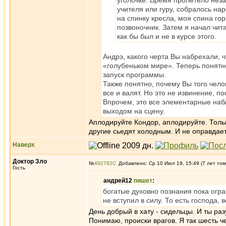
уголочке. Время пролетело незам
учителя или гуру, собралось на
на спинку кресла, моя спина го
позвоночник. Затем я начал чита
как бы был и не в курсе этого.
Андрэ, какого черта Вы набрехали, ч
«голубеньком мире». Теперь понятн
запуск программы.
Также понятно, почему Вы того челов
все и валят. Но это не извинение, 
Впрочем, это все элементарные набл
выходом на сцену.
Аплодируйте Кондор, аплодируйте. Толь
другие сьедят холодным. И не оправдае
Наверх
Доктор Зло
№
492782
Добавлено: Ср 10 Июл 19, 15:49 (7 лет том
Гость
андрей12
пишет
:
богатые духовно познания пока огра
не вступил в силу. То есть господа, 
День добрый в хату - сидельцы. И ты раз
Понимаю, происки врагов. Я так шесть ч