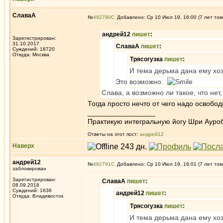
СлаваА
№
492790
Добавлено: Ср 10 Июл 19, 16:00 (7 лет том
андрей12
пишет
:
Зарегистрирован:
31.10.2017
СлаваА
пишет
:
Суждений: 18720
Откуда: Москва
Трясогузка
пишет
:
И тема дерьма дана ему хо
Это возможно.
Слава, а возможно ли такое, что нет
Тогда просто нечто от чего надо освобо
_________________
Практикую интегральную йогу Шри Ауроб
Ответы на этот пост:
андрей12
Наверх
андрей12
№
492791
Добавлено: Ср 10 Июл 19, 16:01 (7 лет том
заблокирован
Зарегистрирован:
СлаваА
пишет
:
08.09.2018
Суждений: 1636
андрей12
пишет
:
Откуда: Владивосток
Трясогузка
пишет
:
И тема дерьма дана ему хо