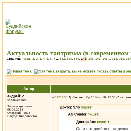
Актуальность тантризма (в современном 
Страницы
Пред.
1
,
2
,
3
,
4
,
5
,
6
,
7
...
142
,
143
,
144
,
145
,
146
,
147
,
148
...
315
,
316
,
31
Автор
андрей12
№
492777
Добавлено: Ср 10 Июл 19, 15:38 (7 лет том
заблокирован
Зарегистрирован:
Доктор Зло
пишет
:
08.09.2018
Суждений: 1636
AG Condor
пишет
:
Откуда: Владивосток
Доктор Зло
пишет
:
Он и его двойник - надежно