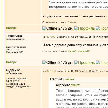
Это очень важная и сложная работ
искоренен не тем что кто-то со стор
У одержимых не может быть раскаяния. 
Ответы на этот пост:
СлаваА
Наверх
Трясогузка
№
492780
Добавлено: Ср 10 Июл 19, 15:45 (7 лет том
заблокирован(а)
И тема дерьма дана ему хозяином. Для 
Зарегистрирован:
09.03.2019
Ответы на этот пост:
СлаваА
,
андрей12
Суждений: 371
Наверх
андрей12
№
492781
Добавлено: Ср 10 Июл 19, 15:46 (7 лет том
заблокирован
Зарегистрирован:
AG Condor
пишет
:
08.09.2018
Суждений: 1636
андрей12
пишет
:
Откуда: Владивосток
Теперь Кондор внимание. Разгова
такое ощущение, что я как будто
веду я же, но только тот, из гол
а я внизу, не вмешиваюсь в разго