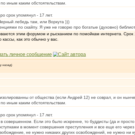
и по иным каким обстоятельствам.
ро срок упомянул - 17 лет.
 Черный лебедь там, или Воркута )))
нциями по скайпу. Я уже не говорю про богатые (духовно) библиоте
ваются этим форумом и рысканием по помойкам интернета. Срок 16 
о кассы, как это обычно у вас.
у назад)
 изолированны от общества (если Андрей 12) не соврал, и он нынче
и по иным каким обстоятельствам.
ро срок упомянул - 17 лет.
 в совершенном. Если это было искренне, то буддисты (да и прост
оступками в момент совершения преступления и все еще его через
вобождение, не нужно никаких других освобождений, не нужно ни к