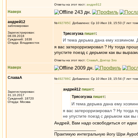
Ответы на этот пост:
андрей12
Наверх
андрей12
№
492785
Добавлено: Ср 10 Июл 19, 15:53 (7 лет том
заблокирован
Зарегистрирован:
Трясогузка
пишет
:
08.09.2018
Суждений: 1636
И тема дерьма дана ему хозяином. 
Откуда: Владивосток
я вас затерорризировал ? Ну тогда прош
упустите поезд с дерьмом как вы вырази
Ответы на этот пост:
СлаваА
,
Доктор Зло
Наверх
СлаваА
№
492786
Добавлено: Ср 10 Июл 19, 15:54 (7 лет том
андрей12
пишет
:
Зарегистрирован:
31.10.2017
Трясогузка
пишет
:
Суждений: 18720
Откуда: Москва
И тема дерьма дана ему хозяин
я вас затерорризировал ? Ну тогда 
не упустите поезд с дерьмом как вы
Андрей, Вам надо освободиться от идеи
_________________
Практикую интегральную йогу Шри Ауроб