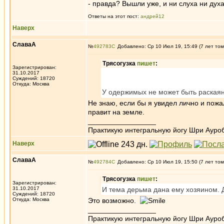
- правда? Вышли уже, и ни слуха ни духа 
Ответы на этот пост:
андрей12
Наверх
СлаваА
№
492783
Добавлено: Ср 10 Июл 19, 15:49 (7 лет том
Трясогузка
пишет
:
Зарегистрирован:
31.10.2017
Суждений: 18720
Откуда: Москва
У одержимых не может быть раскаян
Не знаю, если бы я увидел лично и пожа
правит на земле.
_________________
Практикую интегральную йогу Шри Ауроб
Наверх
СлаваА
№
492784
Добавлено: Ср 10 Июл 19, 15:50 (7 лет том
Трясогузка
пишет
:
Зарегистрирован:
31.10.2017
И тема дерьма дана ему хозяином. 
Суждений: 18720
Откуда: Москва
Это возможно.
_________________
Практикую интегральную йогу Шри Ауроб