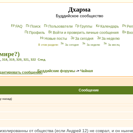
Дхарма
Буддийское сообщество
FAQ
Поиск
Пользователи
Группы
Календарь
Peг
Профиль
Войти и проверить личные сообщения
Вхo
Новые посты
За сегодня
За неделю
В этом разделе:
За сегодня
За неделю
За месяц
мире?)
7
,
318
,
319
,
320
,
321
,
322
След.
Буддийские форумы
->
Чайная
Сообщение
у назад)
 изолированны от общества (если Андрей 12) не соврал, и он нынче