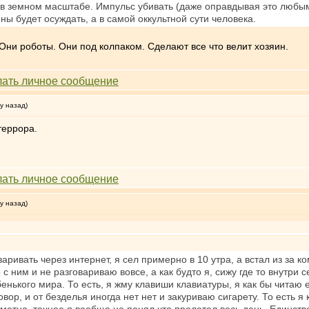
а в земном масштабе. Импульс убивать (даже оправдывая это люб
оны будет осуждать, а в самой оккультной сути человека.
Они роботы. Они под колпаком. Сделают все что велит хозяин.
у назад)
террора.
у назад)
ривать через интернет, я сел примерно в 10 утра, а встал из за к
 с ним и не разговариваю вовсе, а как будто я, сижу где то внутри 
убенького мира. То есть, я жму клавиши клавиатуры, я как бы читаю 
вор, и от безделья иногда нет нет и закуриваю сигарету. То есть я 