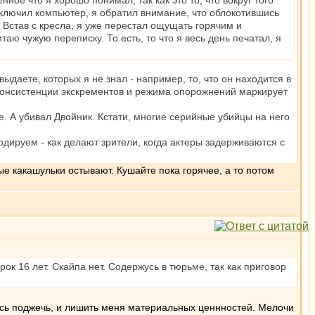
ное что я хорошо понимал, так как это то, что вокруг того
выключил компьютер, я обратил внимание, что облокотившись
. Встав с кресла, я уже перестал ощущать горячим и
аю чужую переписку. То есть, то что я весь день печатал, я
ыдаете, которых я не знал - например, то, что он находится в
 консистенции экскрементов и режима опорожнений маркирует
ке. А убивал Двойник. Кстати, многие серийные убийцы на него
дируем - как делают зрители, когда актеры задерживаются с
е какашульки остывают. Кушайте пока горячее, а то потом
к 16 лет. Скайпа нет. Содержусь в тюрьме, так как приговор
лись поджечь, и лишить меня материальных ценнностей. Мелочи