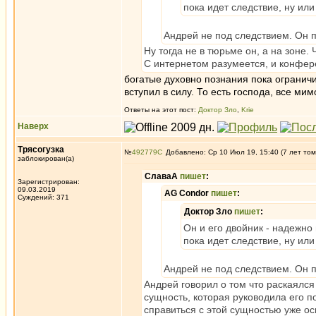
пока идет следствие, ну ил
Андрей не под следствием. Он п
Ну тогда не в тюрьме он, а на зоне.
С интернетом разумеется, и конфере
богатые духовно познания пока ограничи
вступил в силу. То есть господа, все мим
Ответы на этот пост:
Доктор Зло
,
Krie
Наверх
Трясогузка
№
492779
Добавлено: Ср 10 Июл 19, 15:40 (7 лет том
заблокирован(а)
СлаваА
пишет
:
Зарегистрирован:
09.03.2019
AG Condor
пишет
:
Суждений: 371
Доктор Зло
пишет
:
Он и его двойник - надежно
пока идет следствие, ну ил
Андрей не под следствием. Он п
Андрей говорил о том что раскаялся
сущность, которая руководила его п
справиться с этой сущностью уже ос