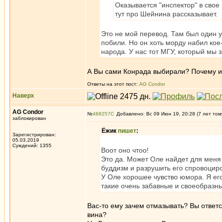
Оказывается "инспектор" в свое
тут про Шейнина рассказывает.
Это не мой перевод. Там был один у
побили. Но он хоть морду набил кое-
народа. У нас тот МГУ, который мы 
А Вы сами Конрада выбирали? Почему и
Ответы на этот пост:
AG Condor
Наверх
AG Condor
№
488257
Добавлено: Вс 09 Июн 19, 20:28 (7 лет том
заблокирован
Ёжик
пишет
:
Зарегистрирован:
05.03.2019
Суждений: 1355
Воот оно чтоо!
Это да. Может Оле найдет для меня 
буддизм и разрушить его спровоцир
У Оле хорошее чувство юмора. Я его
такие очень забавные и своеобразны
Вас-то ему зачем отмазывать? Вы ответ
вина?