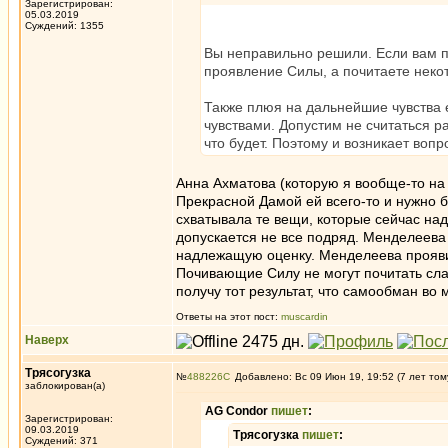
Зарегистрирован:
05.03.2019
Суждений: 1355
Вы неправильно решили. Если вам п
проявление Силы, а почитаете некот
Также плюя на дальнейшие чувства е
чувствами. Допустим не считаться р
что будет. Поэтому и возникает вопр
Анна Ахматова (которую я вообще-то на
Прекрасной Дамой ей всего-то и нужно б
схватывала те вещи, которые сейчас над
допускается не все подряд. Менделеев
надлежащую оценку. Менделеева прояви
Почивающие Силу не могут почитать сла
получу тот результат, что самообман во 
Ответы на этот пост:
muscardin
Наверх
Трясогузка
№
488226
Добавлено: Вс 09 Июн 19, 19:52 (7 лет том
заблокирован(а)
AG Condor
пишет
:
Зарегистрирован:
09.03.2019
Трясогузка
пишет
:
Суждений: 371