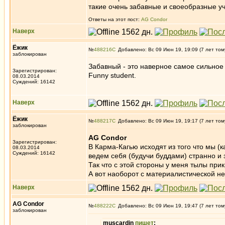
такие очень забавные и своеобразные у
Ответы на этот пост:
AG Condor
Наверх
Ёжик
№
488216
Добавлено: Вс 09 Июн 19, 19:09 (7 лет том
заблокирован
Забавный - это наверное самое сильное 
Зарегистрирован:
Funny student.
08.03.2014
Суждений: 16142
Наверх
Ёжик
№
488217
Добавлено: Вс 09 Июн 19, 19:17 (7 лет том
заблокирован
AG Condor
Зарегистрирован:
В Карма-Кагью исходят из того что мы (
08.03.2014
Суждений: 16142
ведем себя (будучи буддами) странно и 
Так что с этой стороны у меня тылы при
А вот наоборот с материалистической н
Наверх
AG Condor
№
488222
Добавлено: Вс 09 Июн 19, 19:47 (7 лет том
заблокирован
muscardin
пишет
: