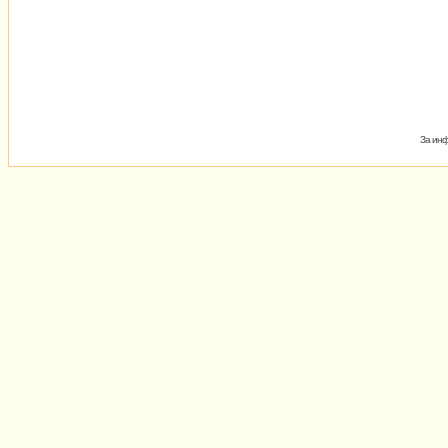
За инф