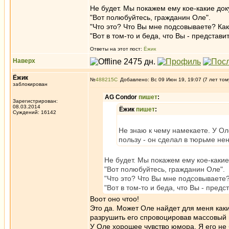
Не будет. Мы покажем ему кое-какие до
"Вот полюбуйтесь, гражданин Оле".
"Что это? Что Вы мне подсовываете? Как
"Вот в том-то и беда, что Вы - представ
Ответы на этот пост:
Ёжик
Наверх
Ёжик
№
488215
Добавлено: Вс 09 Июн 19, 19:07 (7 лет том
заблокирован
AG Condor
пишет
:
Зарегистрирован:
08.03.2014
Ёжик
пишет
:
Суждений: 16142
Не знаю к чему намекаете. У Ол
пользу - он сделал в тюрьме не
Не будет. Мы покажем ему кое-какие
"Вот полюбуйтесь, гражданин Оле".
"Что это? Что Вы мне подсовываете?
"Вот в том-то и беда, что Вы - пред
Воот оно чтоо!
Это да. Может Оле найдет для меня как
разрушить его спровоцировав массовый
У Оле хорошее чувство юмора. Я его не 