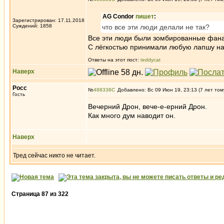
AG Condor
пишет
:
Зарегистрирован: 17.11.2018
Суждений: 1858
что все эти люди делали не так?
Все эти люди были зомбированные фана
С лёгкостью принимали любую лапшу на у
Ответы на этот пост:
teddycat
Наверх
Росс
№
488338
Добавлено: Вс 09 Июн 19, 23:13 (7 лет том
Гость
Вечерний Дрон, вече-е-ерний Дрон.
Как много дум наводит он.
Наверх
Тред сейчас никто не читает.
Страница
87
из
322