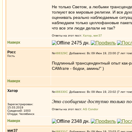
Не только Светом, а любыми трансценде
толкуют все мировые религии. И все дух
оценивать реально наблюдаемые ситуации
наблюдаем только целлофановые пакеты 
что все эти люди делали не так?
Ответы на этот пост:
Хатор
,
миг37
Наверх
Росс
№
488329
Добавлено: Вс 09 Июн 19, 23:00 (7 лет том
Гость
Подлинный трансцендентный опыт как-ра
САМгате - бодхи, аминь!" )
Наверх
Хатор
№
488330
Добавлено: Вс 09 Июн 19, 23:02 (7 лет том
Это сообщение доступно только по
Зарегистрирован:
15.03.2019
Ответы на этот пост:
AG Condor
Суждений: 1003
Откуда: Челябинск
Наверх
миг37
№
488331
Добавлено: Вс 09 Июн 19, 23:03 (7 лет том