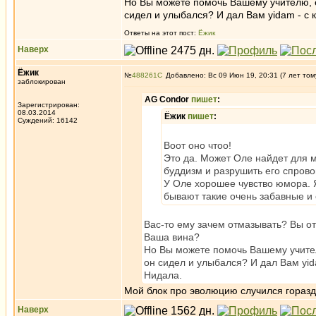
Но Вы можете помочь Вашему учителю, е
сидел и улыбался? И дал Вам yidam - с 
Ответы на этот пост:
Ёжик
Наверх
Ёжик
№
488261
Добавлено: Вс 09 Июн 19, 20:31 (7 лет том
заблокирован
AG Condor
пишет
:
Зарегистрирован:
08.03.2014
Ёжик
пишет
:
Суждений: 16142
Воот оно чтоо!
Это да. Может Оле найдет для м
буддизм и разрушить его спров
У Оле хорошее чувство юмора. Я
бывают такие очень забавные и
Вас-то ему зачем отмазывать? Вы от
Ваша вина?
Но Вы можете помочь Вашему учител
он сидел и улыбался? И дал Вам yid
Нидала.
Мой блок про эволюцию случился горазд
Наверх