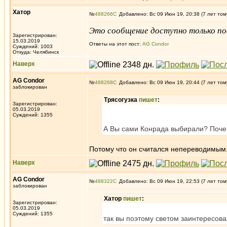
Хатор
№
488266
Добавлено: Вс 09 Июн 19, 20:38 (7 лет том
Это сообщение доступно только по
Зарегистрирован:
15.03.2019
Ответы на этот пост:
AG Condor
Суждений: 1003
Откуда: Челябинск
Наверх
AG Condor
№
488268
Добавлено: Вс 09 Июн 19, 20:44 (7 лет том
заблокирован
Трясогузка
пишет
:
Зарегистрирован:
05.03.2019
Суждений: 1355
А Вы сами Конрада выбирали? Поче
Потому что он считался непереводимым.
Наверх
AG Condor
№
488322
Добавлено: Вс 09 Июн 19, 22:53 (7 лет том
заблокирован
Хатор
пишет
:
Зарегистрирован:
05.03.2019
Суждений: 1355
так вы поэтому светом заинтересова