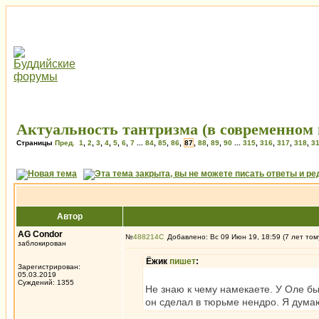
Актуальность тантризма (в современном 
Страницы
Пред.
1
,
2
,
3
,
4
,
5
,
6
,
7
...
84
,
85
,
86
,
87
,
88
,
89
,
90
...
315
,
316
,
317
,
318
,
3
Автор
AG Condor
№
488214
Добавлено: Вс 09 Июн 19, 18:59 (7 лет том
заблокирован
Ёжик
пишет
:
Зарегистрирован:
05.03.2019
Суждений: 1355
Не знаю к чему намекаете. У Оле бы
он сделал в тюрьме нендро. Я думаю