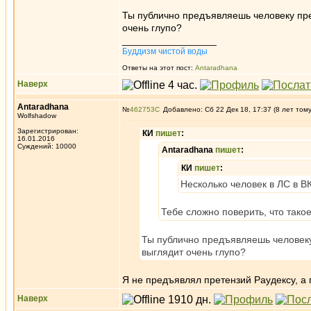
Ты публично предъявляешь человеку прет
очень глупо?
_________________
Буддизм чистой воды
Ответы на этот пост:
Antaradhana
Наверх
Antaradhana
№
462753
Добавлено: Сб 22 Дек 18, 17:37 (8 лет том
Wolfshadow
Зарегистрирован:
КИ
пишет
:
16.01.2016
Суждений: 10000
Antaradhana
пишет
:
КИ
пишет
:
Несколько человек в ЛС в В
Тебе сложно поверить, что тако
Ты публично предъявляешь человеку 
выглядит очень глупо?
Я не предъявлял претензий Раудексу, а
Наверх