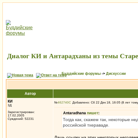
Диалог КИ и Антарадханы из темы Стар
Буддийские форумы
->
Дискуссии
Автор
КИ
№
462740
Добавлено: Сб 22 Дек 18, 16:05 (8 лет том
3Д
Зарегистрирован:
Antaradhana
пишет
:
17.02.2005
Суждений: 52231
Тогда как, скажем так, некоторые н
российской тхераваде.
Дашь ссылку на этих некоторых негодяе