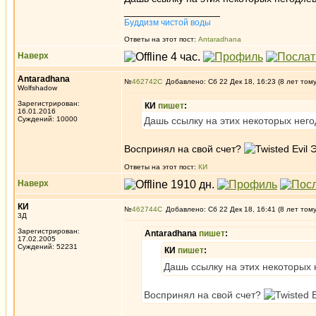
_________________
Буддизм чистой воды
Ответы на этот пост:
Antaradhana
Наверх
Antaradhana
№
462742
Добавлено: Сб 22 Дек 18, 16:23 (8 лет том
Wolfshadow
Зарегистрирован:
КИ
пишет
:
16.01.2016
Суждений: 10000
Дашь ссылку на этих некоторых нег
Воспринял на свой счет?
Э
Ответы на этот пост:
КИ
Наверх
КИ
№
462744
Добавлено: Сб 22 Дек 18, 16:41 (8 лет том
3Д
Зарегистрирован:
Antaradhana
пишет
:
17.02.2005
Суждений: 52231
КИ
пишет
:
Дашь ссылку на этих некоторых
Воспринял на свой счет?