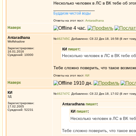
Несколько человек в ЛС в ВК тебе об эт
_________________
Буддизм чистой воды
Ответы на этот пост:
Antaradhana
Наверх
Antaradhana
№
462745
Добавлено: Сб 22 Дек 18, 16:58 (8 лет том
Wolfshadow
Зарегистрирован:
КИ
пишет
:
16.01.2016
Суждений: 10000
Несколько человек в ЛС в ВК тебе о
Тебе сложно поверить, что такое возмож
Ответы на этот пост:
КИ
Наверх
КИ
№
462747
Добавлено: Сб 22 Дек 18, 17:02 (8 лет том
3Д
Зарегистрирован:
Antaradhana
пишет
:
17.02.2005
Суждений: 52231
КИ
пишет
:
Несколько человек в ЛС в ВК те
Тебе сложно поверить, что такое во