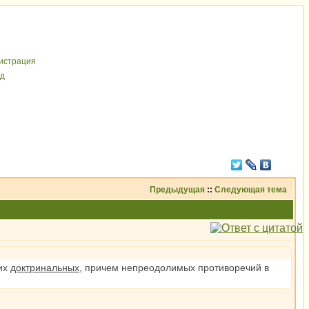
иcтрaция
д
Предыдущая
::
Следующая тема
ких
доктринальных
, причем непреодолимых противоречий в