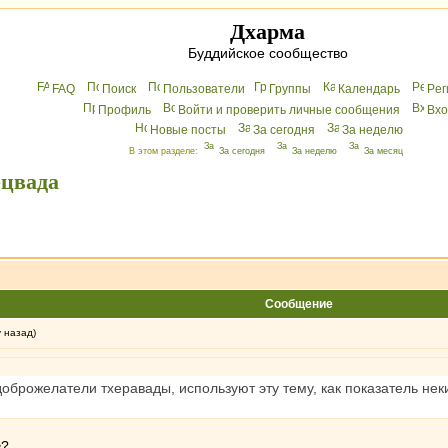
Дхарма
Буддийское сообщество
FAQ
Поиск
Пользователи
Группы
Календарь
Peг
Профиль
Войти и проверить личные сообщения
Вхo
Новые посты
За сегодня
За неделю
В этом разделе:
За сегодня
За неделю
За месяц
ецвада
Сообщение
у назад)
едоброжелатели тхеравады, используют эту тему, как показатель не
в?