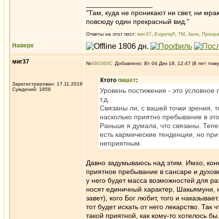
_________________
"Там, куда не проникают ни свет, ни мрак
повсюду один прекрасный вид."
Ответы на этот пост:
миг37
,
EvgeniyF
,
ТМ
,
Jane
,
Призра
Наверх
миг37
№
460360
Добавлено: Вт 04 Дек 18, 12:47 (8 лет тому
Ктото
пишет
:
Зарегистрирован: 17.11.2018
Суждений: 1858
Уровень постижения - это условное п
т.д..
Связаны ли, с вашей точки зрения, т
насколько приятно пребывание в эт
Раньше я думала, что связаны. Тепе
есть кармические тенденции, но при
неприятным.
Давно задумываюсь над этим. Имхо, коне
приятное пребывание в сансаре и духовн
у него будет масса возможностей для ра
носят единичный характер, Шакьямуни, н
завет), кого Бог любит, того и наказывае
тот будет искать от него лекарство. Так
такой приятной, как кому-то хотелось бы