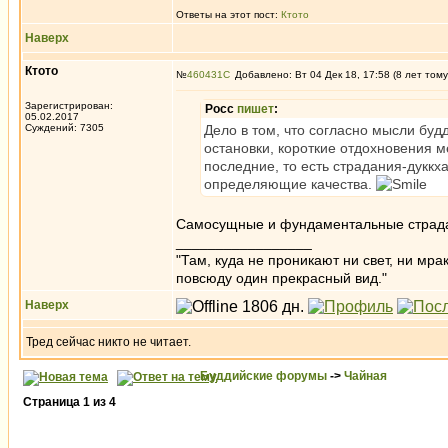
Ответы на этот пост:
Ктото
Наверх
Ктото
№
460431
Добавлено: Вт 04 Дек 18, 17:58 (8 лет тому
Зарегистрирован:
Росс
пишет
:
05.02.2017
Суждений: 7305
Дело в том, что согласно мысли будд
остановки, короткие отдохновения
последние, то есть страдания-дукк
определяющие качества.
Самосущные и фундаментальные страдания
_________________
"Там, куда не проникают ни свет, ни мрак
повсюду один прекрасный вид."
Наверх
Тред сейчас никто не читает.
Буддийские форумы
->
Чайная
Страница
1
из
4