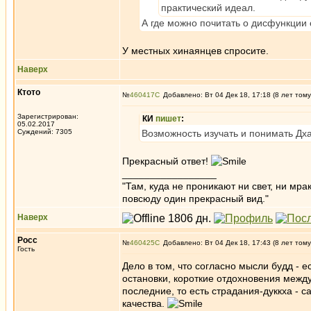
практический идеал.
А где можно почитать о дисфункции
У местных хинаянцев спросите.
Наверх
Ктото
№
460417
Добавлено: Вт 04 Дек 18, 17:18 (8 лет тому
Зарегистрирован:
КИ
пишет
:
05.02.2017
Суждений: 7305
Возможность изучать и понимать Дха
Прекрасный ответ!
_________________
"Там, куда не проникают ни свет, ни мрак
повсюду один прекрасный вид."
Наверх
Росс
№
460425
Добавлено: Вт 04 Дек 18, 17:43 (8 лет тому
Гость
Дело в том, что согласно мысли будд - е
остановки, короткие отдохновения меж
последние, то есть страдания-дуккха -
качества.