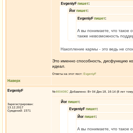
EvgeniyF
пишет
:
Йог
пишет
:
EvgeniyF
пишет
:
А вы понимаете, что такое 
также невозможность поддер
Накопление кармы - это ведь не спо
Это именно способность, дисфункцию ко
идеал.
Ответы на этот пост:
EvgeniyF
Наверх
EvgeniyF
№
460408
Добавлено: Вт 04 Дек 18, 16:14 (8 лет тому
Йог
пишет
:
Зарегистрирован:
13.12.2017
EvgeniyF
пишет
:
Суждений: 1571
Йог
пишет
:
А вы понимаете, что такое 