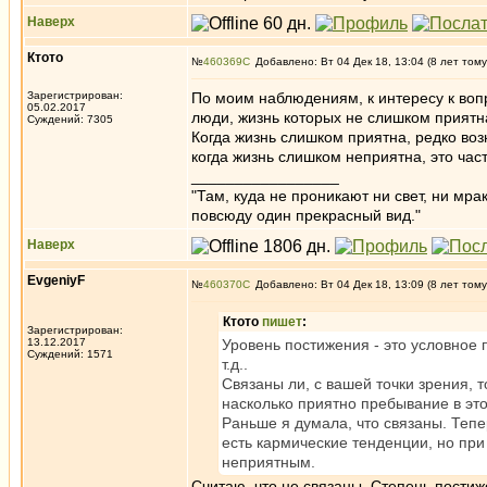
Наверх
Ктото
№
460369
Добавлено: Вт 04 Дек 18, 13:04 (8 лет тому
Зарегистрирован:
По моим наблюдениям, к интересу к вопр
05.02.2017
люди, жизнь которых не слишком приятн
Суждений: 7305
Когда жизнь слишком приятна, редко воз
когда жизнь слишком неприятна, это час
_________________
"Там, куда не проникают ни свет, ни мрак
повсюду один прекрасный вид."
Наверх
EvgeniyF
№
460370
Добавлено: Вт 04 Дек 18, 13:09 (8 лет тому
Ктото
пишет
:
Зарегистрирован:
13.12.2017
Уровень постижения - это условное п
Суждений: 1571
т.д..
Связаны ли, с вашей точки зрения, т
насколько приятно пребывание в эт
Раньше я думала, что связаны. Тепе
есть кармические тенденции, но при
неприятным.
Считаю, что не связаны. Степень постиже