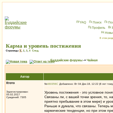
FAQ
Поиск
По
Профиль
Новы
В этом разд
Карма и уровень постижения
Страницы
1
,
2
,
3
,
4
След.
Буддийские форумы
->
Чайная
Автор
Ктото
№
460356
Добавлено: Вт 04 Дек 18, 12:22 (8 лет тому
Зарегистрирован:
Уровень постижения - это условное понят
05.02.2017
Связаны ли, с вашей точки зрения, то, н
Суждений: 7305
приятно пребывание в этом мире) и уро
Раньше я думала, что связаны. Теперь м
кармические тенденции, но при этом пр