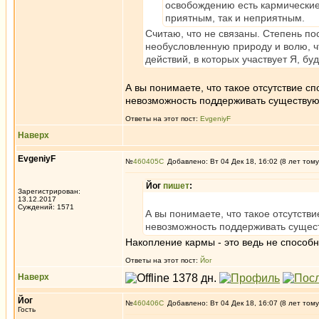
освобождению есть кармические
приятным, так и неприятным.
Считаю, что не связаны. Степень пос
необусловленную природу и волю, ч
действий, в которых участвует Я, бу
А вы понимаете, что такое отсутствие с
невозможность поддерживать существующ
Ответы на этот пост:
EvgeniyF
Наверх
EvgeniyF
№
460405
Добавлено: Вт 04 Дек 18, 16:02 (8 лет тому
Йог
пишет
:
Зарегистрирован:
13.12.2017
Суждений: 1571
А вы понимаете, что такое отсутств
невозможность поддерживать сущест
Накопление кармы - это ведь не способн
Ответы на этот пост:
Йог
Наверх
Йог
№
460406
Добавлено: Вт 04 Дек 18, 16:07 (8 лет тому
Гость