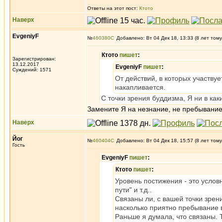
Ответы на этот пост:
Ктото
Наверх
EvgeniyF
№
460380
Добавлено: Вт 04 Дек 18, 13:33 (8 лет тому
Ктото
пишет
:
Зарегистрирован:
13.12.2017
EvgeniyF
пишет
:
Суждений: 1571
От действий, в которых участвуе
накапливается.
С точки зрения буддизма, Я ни в каки
Замените Я на незнание, не пребывание
Наверх
Йог
№
460404
Добавлено: Вт 04 Дек 18, 15:57 (8 лет тому
Гость
EvgeniyF
пишет
:
Ктото
пишет
:
Уровень постижения - это услов
пути" и т.д..
Связаны ли, с вашей точки зрени
насколько приятно пребывание в
Раньше я думала, что связаны. Т