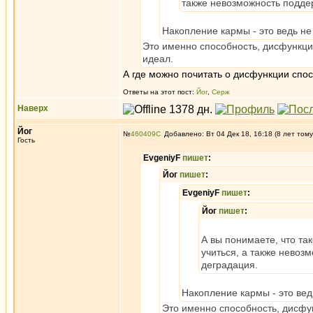
также невозможность поддер
Накопление кармы - это ведь не
Это именно способность, дисфункцию
идеал.
А где можно почитать о дисфункции спо
Ответы на этот пост:
Йог
,
Серж
Наверх
Йог
№
460409
Добавлено: Вт 04 Дек 18, 16:18 (8 лет тому
Гость
EvgeniyF
пишет
:
Йог
пишет
:
EvgeniyF
пишет
:
Йог
пишет
:
А вы понимаете, что та
учиться, а также невоз
деградация.
Накопление кармы - это вед
Это именно способность, дисфун