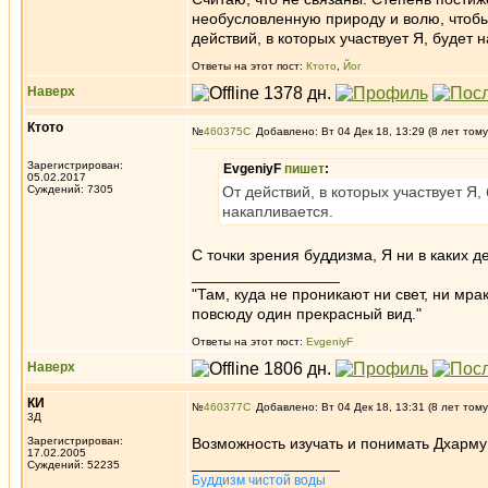
необусловленную природу и волю, чтобы
действий, в которых участвует Я, будет 
Ответы на этот пост:
Ктото
,
Йог
Наверх
Ктото
№
460375
Добавлено: Вт 04 Дек 18, 13:29 (8 лет тому
Зарегистрирован:
EvgeniyF
пишет
:
05.02.2017
Суждений: 7305
От действий, в которых участвует Я,
накапливается.
С точки зрения буддизма, Я ни в каких де
_________________
"Там, куда не проникают ни свет, ни мрак
повсюду один прекрасный вид."
Ответы на этот пост:
EvgeniyF
Наверх
КИ
№
460377
Добавлено: Вт 04 Дек 18, 13:31 (8 лет тому
3Д
Зарегистрирован:
Возможность изучать и понимать Дхарму 
17.02.2005
_________________
Суждений: 52235
Буддизм чистой воды