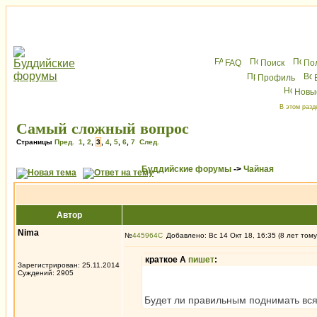
FAQ
Поиск
По
Профиль
Новы
В этом разд
Самый сложный вопрос
Страницы
Пред.
1
,
2
,
3
,
4
,
5
,
6
,
7
След.
Буддийские форумы
->
Чайная
Автор
Nima
№
445964
Добавлено: Вс 14 Окт 18, 16:35 (8 лет тому
краткое А
пишет
:
Зарегистрирован: 25.11.2014
Суждений: 2905
Будет ли правильным поднимать вся