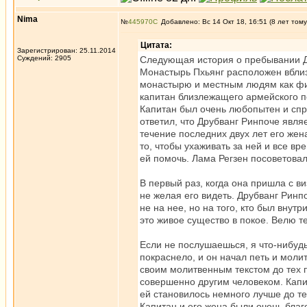
Nima
№
445970
Добавлено: Вс 14 Окт 18, 16:51 (8 лет тому
Цитата:
Зарегистрирован: 25.11.2014
Суждений: 2905
Следующая история о пребывании Д
Монастырь Пхьянг расположен вблиз
монастырю и местным людям как фи
капитан близлежащего армейского п
Капитан был очень любопытен и спр
ответил, что Друбванг Ринпоче явля
течение последних двух лет его жен
то, чтобы ухаживать за ней и все вре
ей помочь. Лама Регзен посоветовал
В первый раз, когда она пришла с в
не желая его видеть. Друбванг Ринпо
не на нее, но на того, кто был внут
это живое существо в покое. Велю т
Если не послушаешься, я что-нибуд
покраснело, и он начал петь и моли
своим молитвенным текстом до тех п
совершенно другим человеком. Капит
ей становилось немного лучше до те
Капитан и его жена были очень бла