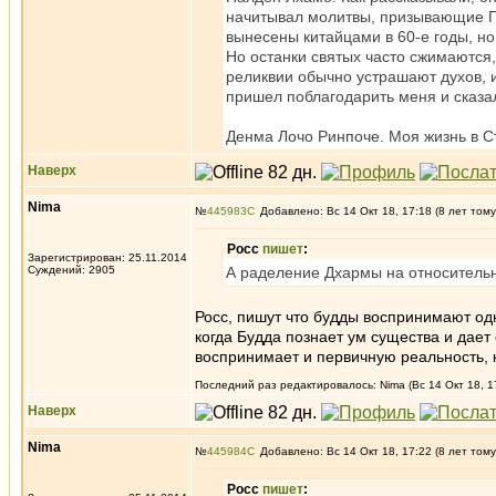
начитывал молитвы, призывающие Па
вынесены китайцами в 60-е годы, но
Но останки святых часто сжимаются
реликвии обычно устрашают духов, 
пришел поблагодарить меня и сказал
Денма Лочо Ринпоче. Моя жизнь в С
Наверх
Nima
№
445983
Добавлено: Вс 14 Окт 18, 17:18 (8 лет тому
Росс
пишет
:
Зарегистрирован: 25.11.2014
Суждений: 2905
А раделение Дхармы на относительн
Росс, пишут что будды воспринимают од
когда Будда познает ум существа и дает 
воспринимает и первичную реальность, 
Последний раз редактировалось: Nima (Вс 14 Окт 18, 1
Наверх
Nima
№
445984
Добавлено: Вс 14 Окт 18, 17:22 (8 лет тому
Росс
пишет
: