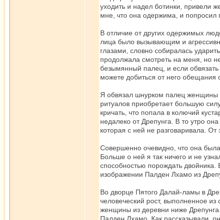
уходить и надел ботинки, привели ж
мне, что она одержима, и попросил 
В отличие от других одержимых люде
лица было вызывающим и агрессивн
глазами, словно собиралась ударить.
продолжала смотреть на меня, но не
безымянный палец, и если обвязать е
можете добиться от него обещания о
Я обвязал шнурком палец женщины и
ритуалов приобретает большую силу
кричать, что попала в колючий куста
недалеко от Дрепунга. В то утро она
которая с ней не разговаривала. От 
Совершенно очевидно, что она была
Больше о ней я так ничего и не узна
способностью порождать двойника. В
изображении Палден Лхамо из Дрепу
Во дворце Пятого Далай-ламы в Дре
человеческий рост, выполненное из 
женщины из деревни ниже Дрепунга.
Палден Лхамо. Как рассказывали, о