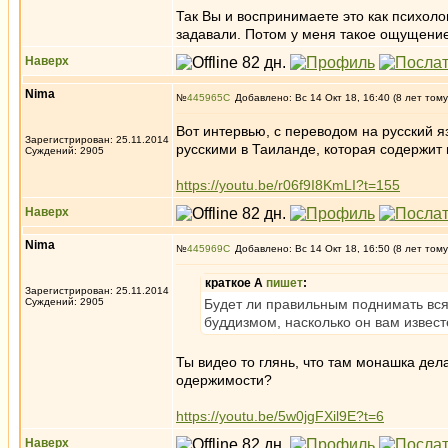
Так Вы и воспринимаете это как психоло
задавали. Потом у меня такое ощущение,
Наверх
Nima
№
445965
Добавлено: Вс 14 Окт 18, 16:40 (8 лет тому
Вот интервью, с переводом на русский я
Зарегистрирован: 25.11.2014
русскими в Таиланде, которая содержит
Суждений: 2905
https://youtu.be/r06f9I8KmLI?t=155
Наверх
Nima
№
445969
Добавлено: Вс 14 Окт 18, 16:50 (8 лет тому
краткое А
пишет
:
Зарегистрирован: 25.11.2014
Суждений: 2905
Будет ли правильным поднимать всяк
буддизмом, насколько он вам извес
Ты видео то глянь, что там монашка дела
одержимости?
https://youtu.be/5w0jgFXil9E?t=6
Наверх