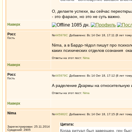
О, делаете успехи, вы сейчас переоткры
- это фараон, но это не суть важно.
Наверх
Росс
№
445978
Добавлено: Вс 14 Окт 18, 17:11 (8 лет тому
Гость
Nima, а в Бардо-тёдол пишут про психо
каких психических отделов сознания ока
Ответы на этот пост:
Nima
Наверх
Росс
№
445979
Добавлено: Вс 14 Окт 18, 17:12 (8 лет тому
Гость
А раделение Дхармы на относительную 
Ответы на этот пост:
Nima
Наверх
Nima
№
445982
Добавлено: Вс 14 Окт 18, 17:15 (8 лет тому
Цитата:
Зарегистрирован: 25.11.2014
Суждений: 2905
Когда ритуал был завершен, ген быс