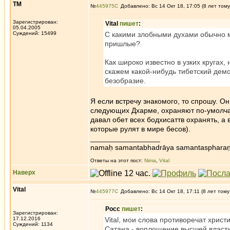
ТМ
№
445975
Добавлено: Вс 14 Окт 18, 17:05 (8 лет тому
Зарегистрирован:
Vital
пишет
:
05.04.2005
Суждений: 15499
С какими злобными духами обычно 
пришлые?
Как широко известно в узких кругах,
скажем какой-нибудь тибетский демо
безобразие.
Я если встречу знакомого, то спрошу. Он
следующих Дхарме, охраняют по-умолчан
давал обет всех бодхисаттв охранять, а
которые рулят в мире бесов).
_________________
namaḥ samantabhadrāya samantaspharaṇ
Ответы на этот пост:
Nima
,
Vital
Наверх
Vital
№
445977
Добавлено: Вс 14 Окт 18, 17:11 (8 лет тому
Росс
пишет
:
Зарегистрирован:
17.12.2016
Vital, мои слова противоречат хрис
Суждений: 1134
Сатана - воплощение высшей власти