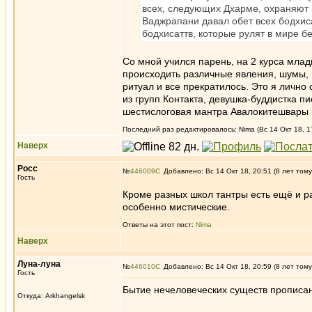
всех, следующих Дхарме, охраняют п
Ваджрапани давал обет всех бодхиса
бодхисаттв, которые рулят в мире бе
Со мной учился парень, на 2 курса млад
происходить различные явления, шумы, г
ритуал и все прекратилось. Это я лично
из групп Контакта, девушка-буддистка п
шестислоговая мантра Авалокитешвары 
Последний раз редактировалось: Nima (Вс 14 Окт 18, 1
Наверх
Росс
№
446009
Добавлено: Вс 14 Окт 18, 20:51 (8 лет тому
Гость
Кроме разных школ тантры есть ещё и раз
особенно мистические.
Ответы на этот пост:
Nima
Наверх
Луна-луна
№
446010
Добавлено: Вс 14 Окт 18, 20:59 (8 лет тому
Гость
Бытие нечеловеческих существ прописан
Откуда: Arkhangelsk