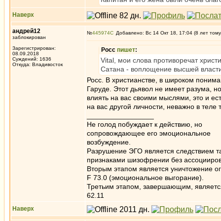
Наверх
андрей12
№
445974
Добавлено: Вс 14 Окт 18, 17:04 (8 лет тому
заблокирован
Зарегистрирован:
Росс
пишет
:
08.09.2018
Суждений: 1636
Vital, мои слова противоречат хрис
Откуда: Владивосток
Сатана - воплощение высшей власти
Росс. В христианстве, в широком пониман
Гаруде. Этот дьявол не имеет разума, но
влиять на вас своими мыслями, это и ест
на вас другой личности, неважно в теле 
_________________
Не голод побуждает к действию, но
сопровождающее его эмоциональное
возбуждение.
Разрушение ЭГО является следствием та
признаками шизофрении без ассоцииров
Вторым этапом является уничтожение ог
F 73.0 (эмоциональное выгорание).
Третьим этапом, завершающим, является 
62.11
Наверх