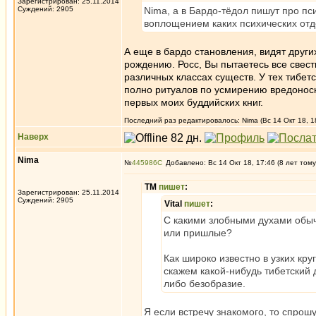
Зарегистрирован: 25.11.2014
Суждений: 2905
Nima, а в Бардо-тёдол пишут про пс
воплощением каких психических отд
А еще в бардо становления, видят други
рождению. Росс, Вы пытаетесь все свест
различных классах существ. У тех тибет
полно ритуалов по усмирению вредоносны
первых моих буддийских книг.
Последний раз редактировалось: Nima (Вс 14 Окт 18, 1
Наверх
Nima
№
445986
Добавлено: Вс 14 Окт 18, 17:46 (8 лет тому
ТМ
пишет
:
Зарегистрирован: 25.11.2014
Суждений: 2905
Vital
пишет
:
С какими злобными духами обыч
или пришлые?
Как широко известно в узких кру
скажем какой-нибудь тибетский 
либо безобразие.
Я если встречу знакомого, то спрошу