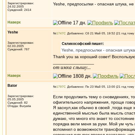
Зарегистрирован:
Yeshe, предпосылки - опасная штука, н
24.02.2005
Суждений: 2414
Наверх
Yeshe
№
1747
Добавлено: Сб 21 Май 05, 19:52 (21 год тому
Зарегистрирован:
Склихософский пишет:
02.03.2005
Суждений: 767
Yeshe, предпосылки - опасная штука
Thank you за хороший совет! Воспользу
_________________
от имха слышу...
Наверх
Bator
№
1797
Добавлено: Пн 23 Май 05, 13:00 (21 год тому
Зарегистрирован:
Если продолжить тему о сновидениях, то
05.05.2005
офигительного напряжения, проще говор
Суждений: 82
Откуда: Buryatia
Я заснул,как обычно в своей ,тогда еще
единственной мыслью была мысль спасти
думаю, что много кто знает то состояни
порядка вели меня за руки. Мой ум чуть 
вспомнил о возможности трансформации с
совершил кувырок вперед раздалось что 