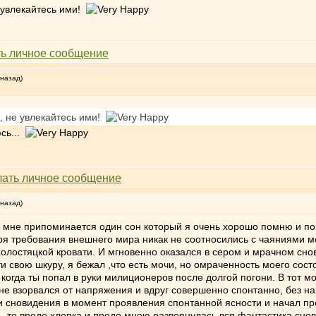
е увлекайтесь ими!
 назад)
, не увлекайтесь ими!
юсь...
 назад)
 мне припоминается один сон который я очень хорошо помню и по с
я требования внешнего мира никак не соотносились с чаяниями мое
 холостяцкой кровати. И мгновенно оказался в сером и мрачном сно
 свою шкуру, я бежал ,что есть мочи, но омраченность моего сос
е когда ты попал в руки милиционеров после долгой погони. В тот 
не взорвался от напряжения и вдруг совершенно спонтанно, без на 
новидения в момент проявления спонтанной ясности и начал предс
- то вроде хлопка и предо мною развернулась вся фантастика снов