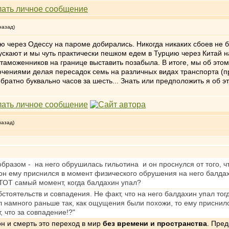
назад)
ию через Одессу на пароме добирались. Никогда никаких сбоев не б
скают и мы чуть практически пешком едем в Турцию через Китай н
таможенников на границе выставить позабыла. В итоге, мы об этом 
чениями делая пересадок семь на различных видах транспорта (п
братно буквально часов за шесть... Знать или предположить я об э
назад)
бразом - на него обрушилась гильотина и он проснулся от того, 
сон ему приснился в момент физического обрушения на него балдах
 ТОТ самый момент, когда балдахин упал?
стоятельств и совпадения. Не факт, что на него балдахин упал тогда
 намного раньше так, как ощущения были похожи, то ему приснился
, что за совпадение!?"
он и смерть это переход в мир
без времени и пространства
. Пред