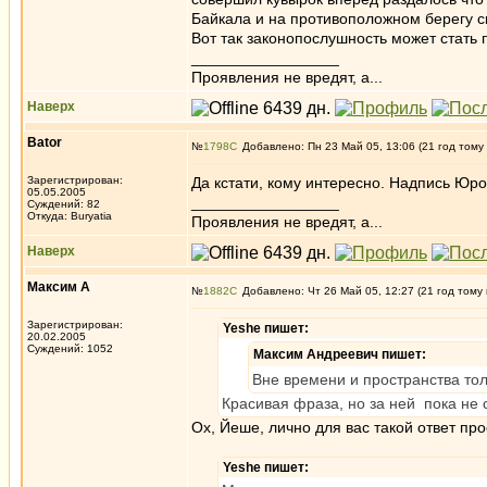
Байкала и на противоположном берегу ск
Вот так законопослушность может стать 
_________________
Проявления не вредят, а...
Наверх
Bator
№
1798
Добавлено: Пн 23 Май 05, 13:06 (21 год тому
Зарегистрирован:
Да кстати, кому интересно. Надпись Юро
05.05.2005
_________________
Суждений: 82
Откуда: Buryatia
Проявления не вредят, а...
Наверх
Максим А
№
1882
Добавлено: Чт 26 Май 05, 12:27 (21 год тому
Зарегистрирован:
Yeshe пишет:
20.02.2005
Суждений: 1052
Максим Андреевич пишет:
Вне времени и пространства то
Красивая фраза, но за ней пока не 
Ох, Йеше, лично для вас такой ответ пр
Yeshe пишет: