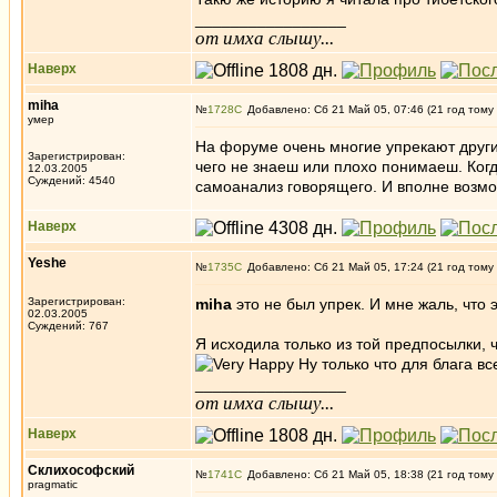
_________________
от имха слышу...
Наверх
miha
№
1728
Добавлено: Сб 21 Май 05, 07:46 (21 год тому
умер
На форуме очень многие упрекают други
Зарегистрирован:
чего не знаеш или плохо понимаеш. Когда
12.03.2005
Суждений: 4540
самоанализ говорящего. И вполне возмо
Наверх
Yeshe
№
1735
Добавлено: Сб 21 Май 05, 17:24 (21 год тому
Зарегистрирован:
miha
это не был упрек. И мне жаль, что 
02.03.2005
Суждений: 767
Я исходила только из той предпосылки,
Ну только что для блага в
_________________
от имха слышу...
Наверх
Склихософский
№
1741
Добавлено: Сб 21 Май 05, 18:38 (21 год тому
pragmatic