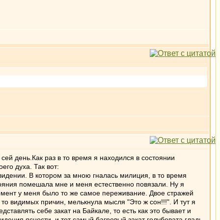
ей день.Как раз в то время я находился в состоянии
го духа. Так вот:
видении. В котором за мною гналась милиция, в то время
тояния помешала мне и меня естественно повязали. Ну я
момент у меня было то же самое переживание. Двое стражей
то видимых причин, мелькнула мысля "Это ж сон!!!". И тут я
тавлять себе закат на Байкале, то есть как это бывает и
идения ясности. и тот самый багровый закат голубовата гладь