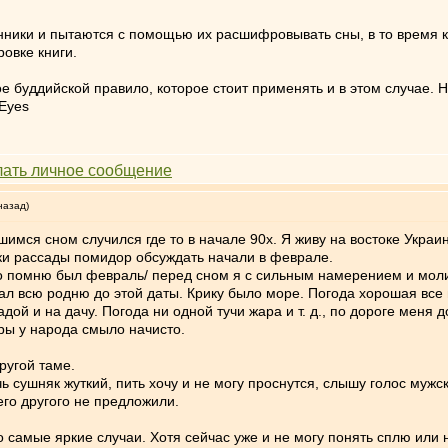
онники и пытаются с помощью их расшифровывать сны, в то время к
овке книги.
ое буддийской правило, которое стоит применять и в этом случае.
назад)
ся сном случился где то в начале 90х. Я живу на востоке Украины,
ки рассады помидор обсуждать начали в феврале.
чно помню был февраль/ перед сном я с сильным намерением и моли
жал всю родню до этой даты. Крику было море. Погода хорошая все
адой и на дачу. Погода ни одной тучи жара и т. д., по дороге меня
ры у народа смыло начисто.
ругой таме.
чь сушняк жуткий, пить хочу и не могу проснутся, слышу голос муж
его другого не предложили.
 самые яркие случаи. Хотя сейчас уже и не могу понять сплю или 