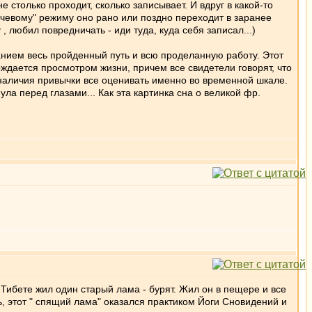
 столько проходит, сколько записывает. И вдруг в какой-то
учевому" режиму оно рано или поздно переходит в заранее
, любил повредничать - иди туда, куда себя записал...)
анием весь пройденный путь и всю проделанную работу. Этот
ждается просмотром жизни, причем все свидетели говорят, что
 наличия привычки все оценивать именно во временной шкале.
ла перед глазами... Как эта картинка сна о великой фр.
в Тибете жил один старый лама - бурят. Жил он в пещере и все
сь, этот " спящий лама" оказался практиком Йоги Сновидений и