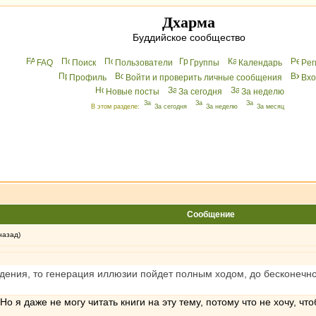
Дхарма
Буддийское сообщество
FAQ
Поиск
Пользователи
Группы
Календарь
Peг
Профиль
Войти и проверить личные сообщения
Вхo
Новые посты
За сегодня
За неделю
В этом разделе:
За сегодня
За неделю
За месяц
Сообщение
назад)
дения, то генерация иллюзии пойдет полным ходом, до бесконечн
Но я даже не могу читать книги на эту тему, потому что не хочу, 