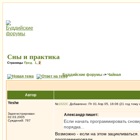
Сны и практика
Страницы
Пред.
1
,
2
Буддийские форумы
->
Чайная
Автор
Yeshe
№
1022
Добавлено: Пт 01 Апр 05, 16:06 (21 год тому 
Зарегистрирован:
Александр пишет:
02.03.2005
Суждений: 767
Если начать программировать снови
порядка...
Возможно - если на этом зацикливаться. 
программировали.