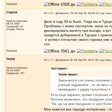
Наверх
Садхак
№
1106
Добавлено: Пн 04 Апр 05, 09:09 (21 год тому 
Зарегистрирован:
Дело в году 93-м было. Тогда мы в Турц
08.03.2005
Проблемы с моми паспортом, меня не пу
Суждений: 44
Откуда: Пенза
декларировать валюту при въезде, а вот 
придется добираемся в Турцию с приклю
и успев к отплытию своего парома уже о
сон.
Наверх
Yeshe
№
1132
Добавлено: Вт 05 Апр 05, 19:27 (21 год тому 
Зарегистрирован:
test пишет:
02.03.2005
Суждений: 767
Yeshe пишет:
Закончился сон очень похожим о
ученый задумался - то ли весь 
приведшее к удару гильотины в
Есть еще вариант, кроме стечения об
Вполне возможно, что балдахин упал
"ба, да на мне балдахин и шея болит
Мне кажется все гораздо интереснее - с