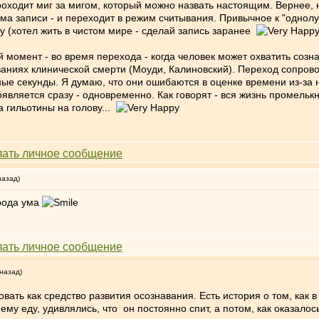
роходит миг за мигом, который можно назвать настоящим. Вернее, не
ма записи - и переходит в режим считывания. Привычное к "однол
 (хотел жить в чистом мире - сделай запись заранее
 момент - во время перехода - когда человек может охватить созн
аниях клинической смерти (Моуди, Калиновский). Переход сопрово
нные секунды. Я думаю, что они ошибаются в оценке времени из-за
вляется сразу - одновременно. Как говорят - вся жизнь промелькну
 гильотины на голову...
назад)
ирода ума
 назад)
вать как средство развития осознавания. Есть история о том, как 
ему еду, удивлялись, что он постоянно спит, а потом, как оказало