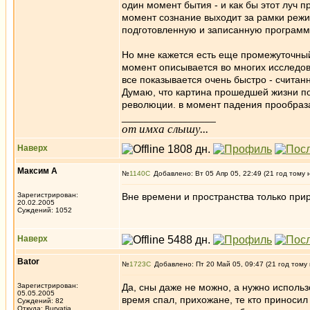
один момент бытия - и как бы этот луч п
момент сознание выходит за рамки режи
подготовленную и записанную программу
Но мне кажется есть еще промежуточный
момент описывается во многих исследов
все показывается очень быстро - счита
Думаю, что картина прошедшей жизни поя
революции. в момент падения прообраза
_________________
от имха слышу...
Наверх
Максим А
№
1140
Добавлено: Вт 05 Апр 05, 22:49 (21 год тому 
Зарегистрирован:
Вне времени и пространства только пр
20.02.2005
Суждений: 1052
Наверх
Bator
№
1723
Добавлено: Пт 20 Май 05, 09:47 (21 год тому
Зарегистрирован:
Да, сны даже не можно, а нужно использо
05.05.2005
время спал, прихожане, те кто приносил 
Суждений: 82
Откуда: Buryatia