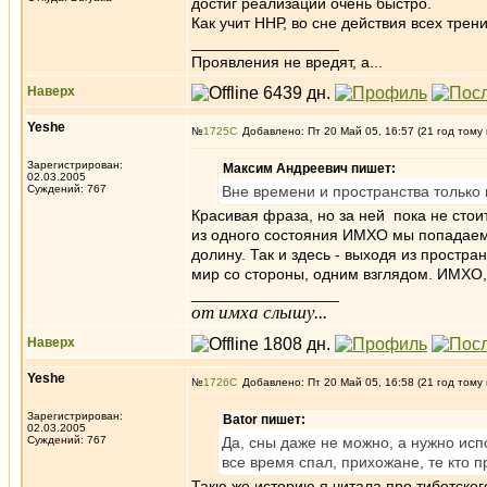
достиг реализации очень быстро.
Как учит ННР, во сне действия всех трен
_________________
Проявления не вредят, а...
Наверх
Yeshe
№
1725
Добавлено: Пт 20 Май 05, 16:57 (21 год тому
Зарегистрирован:
Максим Андреевич пишет:
02.03.2005
Суждений: 767
Вне времени и пространства только
Красивая фраза, но за ней пока не стои
из одного состояния ИМХО мы попадаем 
долину. Так и здесь - выходя из простр
мир со стороны, одним взглядом. ИМХО
_________________
от имха слышу...
Наверх
Yeshe
№
1726
Добавлено: Пт 20 Май 05, 16:58 (21 год тому
Зарегистрирован:
Bator пишет:
02.03.2005
Суждений: 767
Да, сны даже не можно, а нужно испо
все время спал, прихожане, те кто 
Такю же историю я читала про тибетско