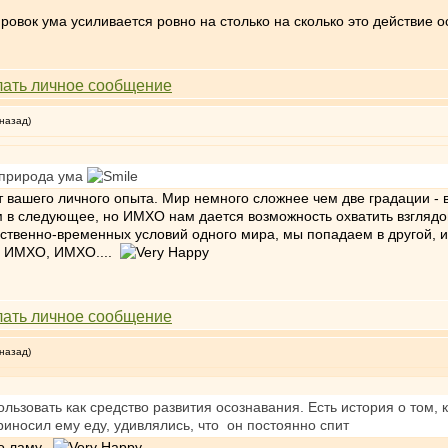
ировок ума усиливается ровно на столько на сколько это действие о
 назад)
 природа ума
т вашего личного опыта. Мир немного сложнее чем две градации - в
в следующее, но ИМХО нам дается возможность охватить взглядом
анственно-временных условий одного мира, мы попадаем в другой,
, ИМХО, ИМХО....
 назад)
льзовать как средство развития осознавания. Есть история о том, 
приносил ему еду, удивлялись, что он постоянно спит
го ламу.