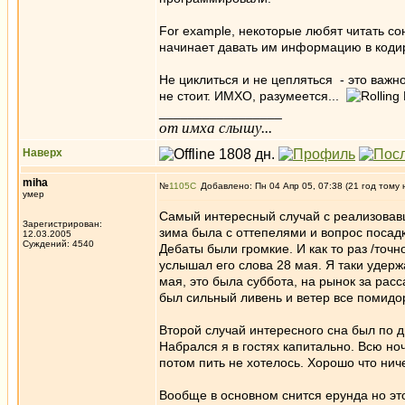
For example, некоторые любят читать с
начинает давать им информацию в кодир
Не циклиться и не цепляться - это важн
не стоит. ИМХО, разумеется...
_________________
от имха слышу...
Наверх
miha
№
1105
Добавлено: Пн 04 Апр 05, 07:38 (21 год тому 
умер
Самый интересный случай с реализовавшим
Зарегистрирован:
зима была с оттепелями и вопрос посад
12.03.2005
Суждений: 4540
Дебаты были громкие. И как то раз /то
услышал его слова 28 мая. Я таки удер
мая, это была суббота, на рынок за расс
был сильный ливень и ветер все помидо
Второй случай интересного сна был по д
Набрался я в гостях капитально. Всю но
потом пить не хотелось. Хорошо что нич
Вообще в основном снится ерунда но это