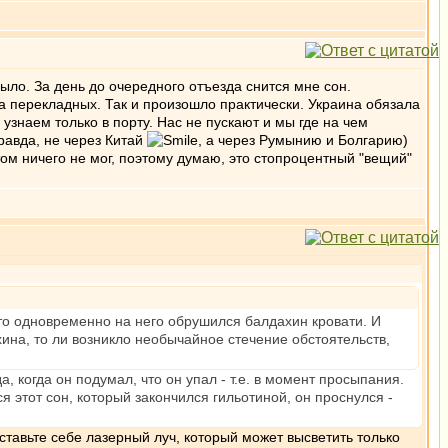
ыло. За день до очередного отъезда снится мне сон.
а перекладных. Так и произошло практически. Украина обязала
узнаем только в порту. Нас не пускают и мы где на чем
равда, не через Китай
, а через Румынию и Болгарию)
том ничего не мог, поэтому думаю, это стопроцентный "вещий"
что одновременно на него обрушился балдахин кровати. И
ина, то ли возникло необычайное стечение обстоятельств,
, когда он подумал, что он упал - т.е. в момент просыпания.
 этот сон, который закончился гильотиной, он проснулся -
ставьте себе лазерный луч, который может высветить только