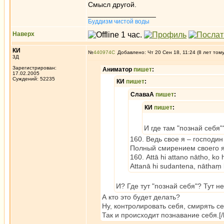
Смысл другой.
_________________
Буддизм чистой воды
Наверх
КИ
№
440974
Добавлено: Чт 20 Сен 18, 11:24 (8 лет том
3Д
Зарегистрирован:
Аниматор
пишет
:
17.02.2005
Суждений: 52235
КИ
пишет
:
СлаваА
пишет
:
КИ
пишет
:
И где там "познай себя"
160. Ведь свое я – господи
Полный смирением своего я 
160. Attā hi attano nātho, ko 
Attanā hi sudantena, nāthaṃ 
И? Где тут "познай себя"? Тут не
А кто это будет делать?
Ну, контролировать себя, смирять се
Так и происходит познавание себя.[/