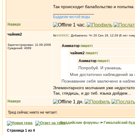
Так происходит балабольство и попытка н
_________________
Буддизм чистой воды
Наверх
чайник2
№
440993
Добавлено: Чт 20 Сен 18, 12:29 (8 лет том
Зарегистрирован: 11.09.2008
Аниматор
пишет
:
Суждений: 4069
чайник2
пишет
:
Аниматор
пишет
:
Попробуй. И узнаешь.
Мне достаточно наблюдений за
Познавание себя заключено в наблю
Элементарного молчания уже недостат
Так, глядишь, и до тиб. языка дойдем...
Наверх
Тред сейчас никто не читает.
Буддийские форумы
->
Гималайский бу
Страница
1
из
4