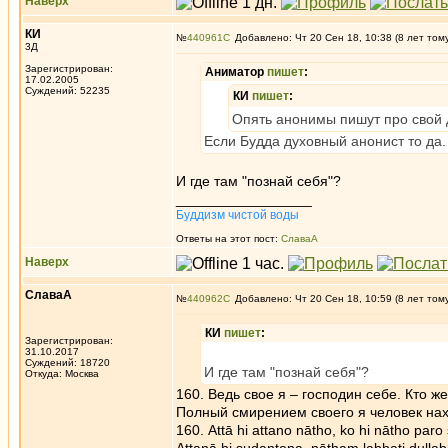
Наверх
КИ
№
440961
Добавлено: Чт 20 Сен 18, 10:38 (8 лет том
3Д
Зарегистрирован:
Аниматор
пишет
:
17.02.2005
Суждений: 52235
КИ
пишет
:
Опять анонимы пишут про свой 
Если Будда духовный анонист то да
И где там "познай себя"?
_________________
Буддизм чистой воды
Ответы на этот пост:
СлаваА
Наверх
СлаваА
№
440962
Добавлено: Чт 20 Сен 18, 10:59 (8 лет том
КИ
пишет
:
Зарегистрирован:
31.10.2017
Суждений: 18720
И где там "познай себя"?
Откуда: Москва
160. Ведь свое я – господин себе. Кто 
Полный смирением своего я человек нахо
160. Attā hi attano nātho, ko hi nātho paro 