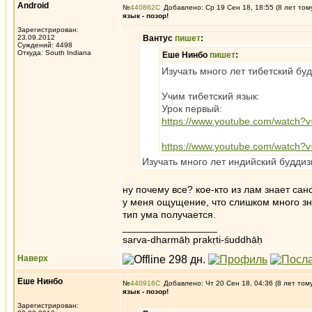
Android
№
440862
Добавлено: Ср 19 Сен 18, 18:55 (8 лет том
язык - позор!
Зарегистрирован:
23.09.2012
Вантус
пишет
:
Суждений: 4498
Откуда: South Indiana
Еше Нинбо
пишет
:
Изучать много лет тибетский буд
Учим тибетский язык:
Урок первый:
https://www.youtube.com/watch
https://www.youtube.com/watc
Изучать много лет индийский буддизм
ну почему все? кое-кто из лам знает сан
у меня ощущение, что слишком много зна
тип ума получается.
_________________
sarva-dharmāḥ prakṛti-śuddhāḥ
Наверх
Еше Нинбо
№
440916
Добавлено: Чт 20 Сен 18, 04:36 (8 лет том
язык - позор!
Зарегистрирован: