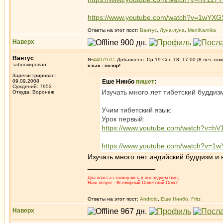
https://www.youtube.com/watch?v=1wYX
Ответы на этот пост:
Вантус
,
Луна-луна
,
ManiKarnika
Наверх
Вантус
№
440797
Добавлено: Ср 19 Сен 18, 17:00 (8 лет том
заблокирован
язык - позор!
Зарегистрирован:
09.09.2008
Еше Нинбо
пишет
:
Суждений: 7953
Изучать много лет тибетский буддизм
Откуда: Воронеж
Учим тибетский язык:
Урок первый:
https://www.youtube.com/watch?v=h
https://www.youtube.com/watch?v=
Изучать много лет индийский буддизм и н
_________________
Два класса столкнулись в последнем бою;
Наш лозунг - Всемирный Советский Союз!
Ответы на этот пост:
Android
,
Еше Нинбо
,
Fritz
Наверх