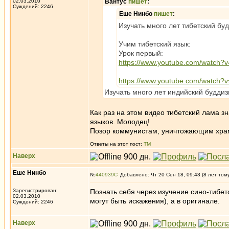
02.03.2010
Вантус
пишет
:
Суждений: 2246
Еше Нинбо
пишет
:
Изучать много лет тибетский буд
Учим тибетский язык:
Урок первый:
https://www.youtube.com/watch
https://www.youtube.com/watc
Изучать много лет индийский буддизм
Как раз на этом видео тибетский лама зн
языков. Молодец!
Позор коммунистам, уничтожающим хра
Ответы на этот пост:
ТМ
Наверх
Еше Нинбо
№
440939
Добавлено: Чт 20 Сен 18, 09:43 (8 лет том
Зарегистрирован:
Познать себя через изучение сино-тибет
02.03.2010
могут быть искажения), а в оригинале.
Суждений: 2246
Наверх