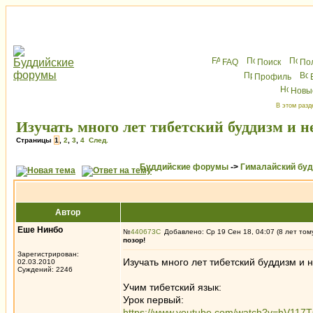
FAQ
Поиск
По
Профиль
Новы
В этом разд
Изучать много лет тибетский буддизм и не
Страницы
1
,
2
,
3
,
4
След.
Буддийские форумы
->
Гималайский бу
Автор
Еше Нинбо
№
440673
Добавлено: Ср 19 Сен 18, 04:07 (8 лет том
позор!
Зарегистрирован:
Изучать много лет тибетский буддизм и н
02.03.2010
Суждений: 2246
Учим тибетский язык:
Урок первый:
https://www.youtube.com/watch?v=hV117