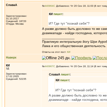
СлаваА
№
440964
Добавлено: Чт 20 Сен 18, 11:03 (8 лет том
КИ
пишет
:
Зарегистрирован:
31.10.2017
Суждений: 18720
И? Где тут "познай себя"?
Откуда: Москва
А разве должно быть дословно то же сам
дхаммападе - найди господина, которого
_________________
Практикую интегральную йогу Шри Ауроб
Лама и его общественная деятельность.
Ответы на этот пост:
КИ
Наверх
КИ
№
440967
Добавлено: Чт 20 Сен 18, 11:14 (8 лет том
3Д
Зарегистрирован:
СлаваА
пишет
:
17.02.2005
Суждений: 52235
КИ
пишет
:
И? Где тут "познай себя"?
А разве должно быть дословно то же
дхаммападе - найди господина, кото