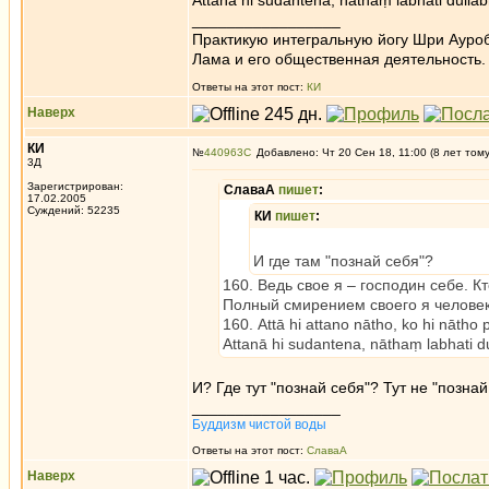
Attanā hi sudantena, nāthaṃ labhati dulla
_________________
Практикую интегральную йогу Шри Ауроб
Лама и его общественная деятельность.
Ответы на этот пост:
КИ
Наверх
КИ
№
440963
Добавлено: Чт 20 Сен 18, 11:00 (8 лет том
3Д
Зарегистрирован:
СлаваА
пишет
:
17.02.2005
Суждений: 52235
КИ
пишет
:
И где там "познай себя"?
160. Ведь свое я – господин себе. 
Полный смирением своего я человек 
160. Attā hi attano nātho, ko hi nātho 
Attanā hi sudantena, nāthaṃ labhati d
И? Где тут "познай себя"? Тут не "познай
_________________
Буддизм чистой воды
Ответы на этот пост:
СлаваА
Наверх