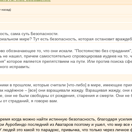
у назад)
сть, сама суть Безопасности.
ериальном мире? Тут есть безопасность, которая остановит вражде
ово обозначающее то, что они искали. "Постоянство без страдания"
ть не нашел, причем самостоятельно спровоцировав иудеев на то, чт
ия" которое является препятствием на пути. Или против поиска сфе
ного исправить:
ки в прошлом, которые считали [что-либо] в мире, имеющее прият
, как надёжное – [все] они взращивали жажду. Взращивая жажду, они
, они не были свободны от рождения, старения и смерти. Они не 
 от страданий, я говорю вам.
с время когда можно найти истинную безопасность, благодаря усили
ри Ауробиндо последний из Аватаров поэтому и ушел, что мир все
 У людей это какой то парадокс, привычка, что только через лично