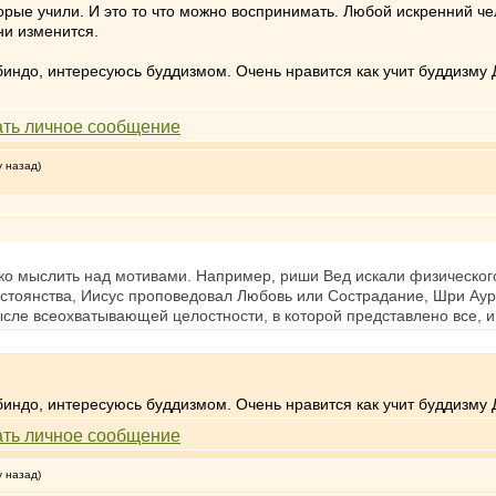
орые учили. И это то что можно воспринимать. Любой искренний чел
зни изменится.
индо, интересуюсь буддизмом. Очень нравится как учит буддизму 
у назад)
о мыслить над мотивами. Например, риши Вед искали физическог
остоянства, Иисус проповедовал Любовь или Сострадание, Шри Ау
сле всеохватывающей целостности, в которой представлено все, и 
индо, интересуюсь буддизмом. Очень нравится как учит буддизму 
у назад)