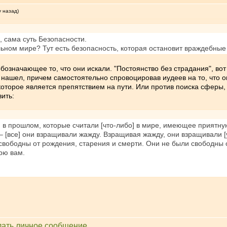
у назад)
 сама суть Безопасности.
льном мире? Тут есть безопасность, которая остановит враждебные
обозначающее то, что они искали. "Постоянство без страдания", во
е нашел, причем самостоятельно спровоцировав иудеев на то, что он
которое является препятствием на пути. Или против поиска сферы, г
вить:
 прошлом, которые считали [что-либо] в мире, имеющее приятную 
е – [все] они взращивали жажду. Взращивая жажду, они взращивали 
вободны от рождения, старения и смерти. Они не были свободны о
рю вам.