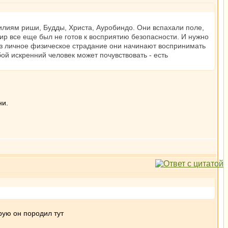
силиям риши, Будды, Христа, Ауробиндо. Они вспахали поле,
ир все еще был не готов к восприятию безопасности. И нужно
ерез личное физическое страдание они начинают воспринимать
бой искренний человек может почувствовать - есть
ни.
рую он породил тут