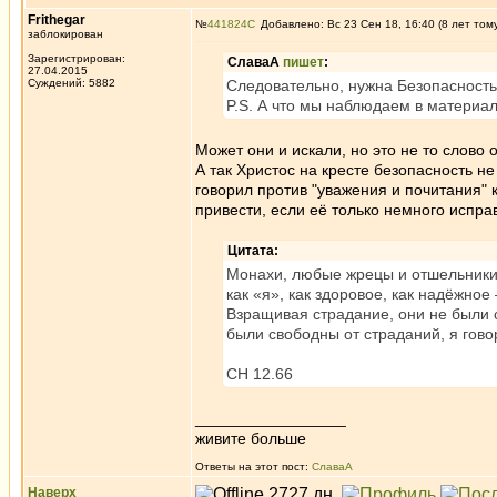
Frithegar
№
441824
Добавлено: Вс 23 Сен 18, 16:40 (8 лет том
заблокирован
Зарегистрирован:
СлаваА
пишет
:
27.04.2015
Суждений: 5882
Следовательно, нужна Безопасность,
P.S. А что мы наблюдаем в материа
Может они и искали, но это не то слово 
А так Христос на кресте безопасность н
говорил против "уважения и почитания" 
привести, если её только немного испра
Цитата:
Монахи, любые жрецы и отшельники в
как «я», как здоровое, как надёжно
Взращивая страдание, они не были с
были свободны от страданий, я гово
СН 12.66
_________________
живите больше
Ответы на этот пост:
СлаваА
Наверх