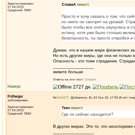
Зарегистрирован:
СлаваА
пишет
:
27.04.2015
Суждений: 5882
Просто я хочу сказать о том, что с
но никто не смотрит на урожай. Стр
было чтобы все опять окунулись в с
истину, хотя уже было столько вели
безопасность, ты просто откройся и 
Думаю, что в нашем мире физических за
Но есть другие миры, где она не только
Опасность - это тоже страдание. Страд
_________________
живите больше
Ответы на этот пост:
СлаваА
Наверх
Frithegar
№
441857
Добавлено: Вс 23 Сен 18, 17:56 (8 лет том
заблокирован
Зарегистрирован:
Ткач
пишет
:
27.04.2015
Суждений: 5882
Где он сейчас находится?
В других мирах. Это то, что неоспоримо
_________________