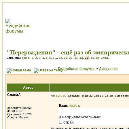
"Перерождения" - ещё раз об эмпирическ
Страницы
Пред.
1
,
2
,
3
,
4
,
5
,
6
,
7
...
28
,
29
,
30
,
31
,
32
,
33
,
34
,
35
След.
Буддийские форумы
->
Дискуссии
Автор
СлаваА
№
441798
Добавлено: Вс 23 Сен 18, 15:38 (8 лет том
Ёжик
пишет
:
Зарегистрирован:
31.10.2017
Суждений: 18720
и непривлекательные:
Откуда: Москва
1. страх
Человеком движет страх и соответственн