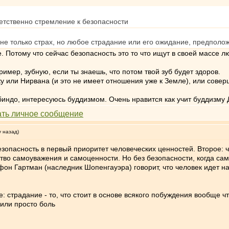
етственно стремление к безопасности
 не только страх, но любое страдание или его ожидание, предполо
. Потому что сейчас безопасность это то что ищут в своей массе л
имер, зубную, если ты знаешь, что потом твой зуб будет здоров.
 или Нирвана (и это не имеет отношения уже к Земле), или совер
индо, интересуюсь буддизмом. Очень нравится как учит буддизму 
у назад)
 безопасность в первый приоритет человеческих ценностей. Второе:
вство самоуважения и самоценности. Но без безопасности, когда са
фон Гартман (наследник Шопенгауэра) говорит, что человек идет 
 страдание - то, что стоит в основе всякого побуждения вообще что
 или просто боль