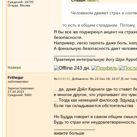
СлаваА
пишет
:
Суждений: 18720
Откуда: Москва
Человеком движет страх и соотв
то есть в общем страдание. Потому,
Я бы все же подчеркнул акцент на страхе
безопасности.
Например, легко терпеть даже боль, напр
А финальную безопасность дает человеку
_________________
Практикую интегральную йогу Шри Ауроб
Наверх
Frithegar
№
441813
Добавлено: Вс 23 Сен 18, 16:07 (8 лет том
заблокирован
Зарегистрирован:
... да, даже Дэйл Карнеги где-то ставит
27.04.2015
и многое другое, что упрочивает это чу
Суждений: 5882
... Тогда как немецкий философ Эдуард 
Если так складываются обстоятельства
Но Будда говорит в самом общем смысле:
Будь то страх или неудовлетворенность,
_________________
живите больше