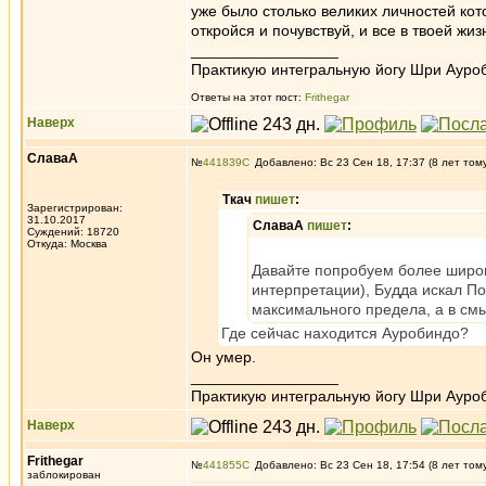
уже было столько великих личностей кот
откройся и почувствуй, и все в твоей жи
_________________
Практикую интегральную йогу Шри Ауроб
Ответы на этот пост:
Frithegar
Наверх
СлаваА
№
441839
Добавлено: Вс 23 Сен 18, 17:37 (8 лет том
Ткач
пишет
:
Зарегистрирован:
31.10.2017
СлаваА
пишет
:
Суждений: 18720
Откуда: Москва
Давайте попробуем более широк
интерпретации), Будда искал П
максимального предела, а в смы
Где сейчас находится Ауробиндо?
Он умер.
_________________
Практикую интегральную йогу Шри Ауроб
Наверх
Frithegar
№
441855
Добавлено: Вс 23 Сен 18, 17:54 (8 лет том
заблокирован