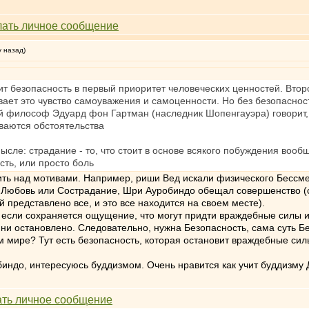
у назад)
авит безопасность в первый приоритет человеческих ценностей. Вто
ивает это чувство самоуважения и самоценности. Но без безопасно
цкий философ Эдуард фон Гартман (наследник Шопенгауэра) говорит
ываются обстоятельства
сле: страдание - то, что стоит в основе всякого побуждения вообще
сть, или просто боль
ь над мотивами. Например, риши Вед искали физического Бессме
л Любовь или Сострадание, Шри Ауробиндо обещал совершенство (
 представлено все, и это все находится на своем месте).
, если сохраняется ощущение, что могут придти враждебные силы и 
 ни остановлено. Следовательно, нужна Безопасность, сама суть Б
м мире? Тут есть безопасность, которая остановит враждебные си
индо, интересуюсь буддизмом. Очень нравится как учит буддизму 