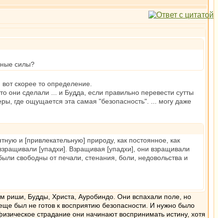
бные силы?
, вот скорее то определение.
о они сделали ... и Будда, если правильно перевести сутты
ры, где ощущается эта самая "безопасность". ... могу даже
ную и [привлекательную] природу, как постоянное, как
 взращивали [упадхи]. Взращивая [упадхи], они взращивали
были свободны от печали, стенания, боли, недовольства и
ям риши, Будды, Христа, Ауробиндо. Они вспахали поле, но
 еще был не готов к восприятию безопасности. И нужно было
е физическое страдание они начинают воспринимать истину, хотя