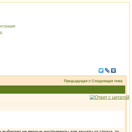
иcтрaция
д
Предыдущая
::
Следующая тема
н выбирает не верные инструменты для защиты от страха, то