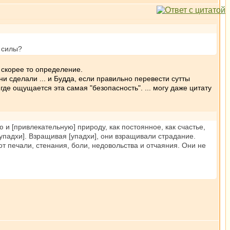
 силы?
т скорее то определение.
и сделали ... и Будда, если правильно перевести сутты
де ощущается эта самая "безопасность". ... могу даже цитату
и [привлекательную] природу, как постоянное, как счастье,
[упадхи]. Взращивая [упадхи], они взращивали страдание.
т печали, стенания, боли, недовольства и отчаяния. Они не