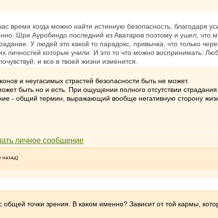
ейчас время когда можно найти истинную безопасность, благодаря у
анно. Шри Ауробиндо последний из Аватаров поэтому и ушел, что м
традание. У людей это какой то парадокс, привычка, что только ч
ких личностей которые учили. И это то что можно воспринимать. Лю
почувствуй, и все в твоей жизни изменится.
конов и неугасимых страстей безопасности быть не может.
 может быть но и есть. При ощущении полного отсутствии страдания
ание - общий термин, выражающий вообще негативную сторону жиз
у назад)
 с общей точки зрения. В каком именно? Зависит от той кармы, кото