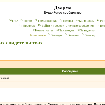
Дхарма
Буддийское сообщество
FAQ
Поиск
Пользователи
Группы
Календарь
Peг
Профиль
Войти и проверить личные сообщения
Вхo
Новые посты
За сегодня
За неделю
В этом разделе:
За сегодня
За неделю
За месяц
их свидетельствах
Сообщение
у назад)
о стремление к безопасности. Остальное только следствия. Если о