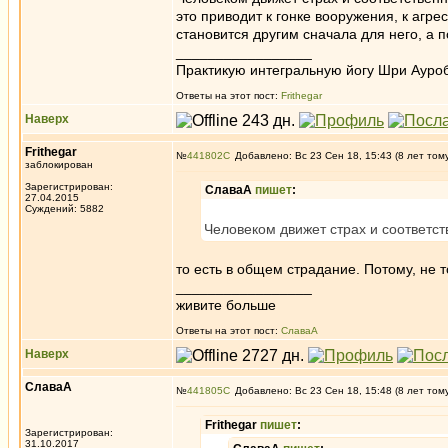
это приводит к гонке вооружения, к агре
становится другим сначала для него, а п
_________________
Практикую интегральную йогу Шри Ауроб
Ответы на этот пост:
Frithegar
Наверх
Frithegar
№
441802
Добавлено: Вс 23 Сен 18, 15:43 (8 лет том
заблокирован
Зарегистрирован:
СлаваА
пишет
:
27.04.2015
Суждений: 5882
Человеком движет страх и соответс
то есть в общем страдание. Потому, не 
_________________
живите больше
Ответы на этот пост:
СлаваА
Наверх
СлаваА
№
441805
Добавлено: Вс 23 Сен 18, 15:48 (8 лет том
Frithegar
пишет
:
Зарегистрирован:
31.10.2017