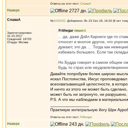
Ответы на этот пост:
СлаваА
Наверх
СлаваА
№
441815
Добавлено: Вс 23 Сен 18, 16:20 (8 лет том
Frithegar
пишет
:
Зарегистрирован:
31.10.2017
... да, даже Дэйл Карнеги где-то ст
Суждений: 18720
относит и многое другое, что упроч
Откуда: Москва
думают, это да. ... Тогда как неме
избежать большего. Если так склад
Но Будда говорит в самом общем смы
Будь то страх или неудовлетворенно
Давайте попробуем более широко мыслит
искал Постоянства, Иисус проповедова
всеохватывающей целостности, в которой
И ничто из этого не может быть сделано
может быть ни затронуто, ни разрушено,
P.S. А что мы наблюдаем в материально
_________________
Практикую интегральную йогу Шри Ауроб
Ответы на этот пост:
Frithegar
Наверх