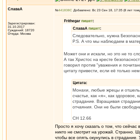
СлаваА
№
441838
Добавлено: Вс 23 Сен 18, 17:35 (8 лет том
Frithegar
пишет
:
Зарегистрирован:
31.10.2017
СлаваА
пишет
:
Суждений: 18720
Откуда: Москва
Следовательно, нужна Безопасно
P.S. А что мы наблюдаем в мат
Может они и искали, но это не то сл
А так Христос на кресте безопаснос
говорил против "уважения и почитан
цитату привести, если её только нем
Цитата:
Монахи, любые жрецы и отшельни
счастье, как «я», как здоровое
страдание. Взращивая страдание
отчаяния. Они не были свободны
СН 12.66
Просто я хочу сказать о том, что сейча
никто не смотрит на урожай. Странно. Ш
чтобы все опять окунулись в страдание.