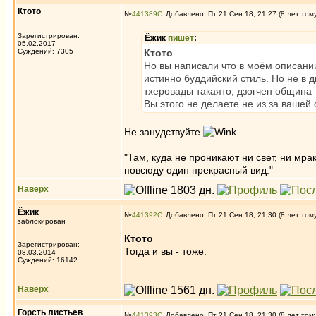
Ктото
№
441389
Добавлено: Пт 21 Сен 18, 21:27 (8 лет том
Зарегистрирован:
Ёжик
пишет
:
05.02.2017
Суждений: 7305
Ктото
Но вы написали что в моём описании
истинно буддийский стиль. Но не в 
тхеровады такаято, дзогчен община 
Вы этого не делаете не из за вашей 
Не занудствуйте
_________________
"Там, куда не проникают ни свет, ни мрак
повсюду один прекрасный вид."
Наверх
Ёжик
№
441392
Добавлено: Пт 21 Сен 18, 21:30 (8 лет том
заблокирован
Ктото
Зарегистрирован:
Тогда и вы - тоже.
08.03.2014
Суждений: 16142
Наверх
Горсть листьев
№
441393
Добавлено: Пт 21 Сен 18, 21:30 (8 лет том