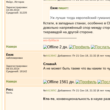
Фикус, Историк
Зарегистрирован:
Ёжик
пишет
:
10.09.2010
Суждений: 31235
Уж лучше тогда европейский гумани
Кстати, в западных станах, особенно в 
довольно напряжённый спор между стор
тхеравадой на другой стороне.
_________________
нео-буддист
Наверх
Ёжик
№
441394
Добавлено: Пт 21 Сен 18, 21:32 (8 лет том
заблокирован
СлаваА
Зарегистрирован:
А не может быть также что вы каким то 
08.03.2014
Суждений: 16142
Наверх
Росс
№
441395
Добавлено: Пт 21 Сен 18, 21:32 (8 лет том
Гость
Кто-то
, конвенциональность в науке раз