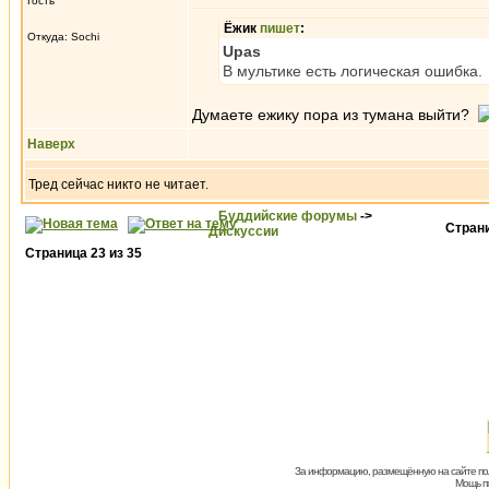
Гость
Ёжик
пишет
:
Откуда: Sochi
Upas
В мультике есть логическая ошибка.
Думаете ежику пора из тумана выйти?
Наверх
Тред сейчас никто не читает.
Буддийские форумы
->
Стран
Дискуссии
Страница
23
из
35
За информацию, размещённую на сайте пол
Мощь пх