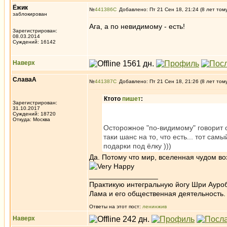
Ёжик
№
441386
Добавлено: Пт 21 Сен 18, 21:24 (8 лет том
заблокирован
Ага, а по невидимому - есть!
Зарегистрирован:
08.03.2014
Суждений: 16142
Наверх
СлаваА
№
441387
Добавлено: Пт 21 Сен 18, 21:26 (8 лет том
Ктото
пишет
:
Зарегистрирован:
31.10.2017
Суждений: 18720
Откуда: Москва
Осторожное "по-видимому" говорит о
таки шанс на то, что есть... тот са
подарки под ёлку )))
Да. Потому что мир, вселенная чудом во
_________________
Практикую интегральную йогу Шри Ауроб
Лама и его общественная деятельность.
Ответы на этот пост:
ленинжив
Наверх