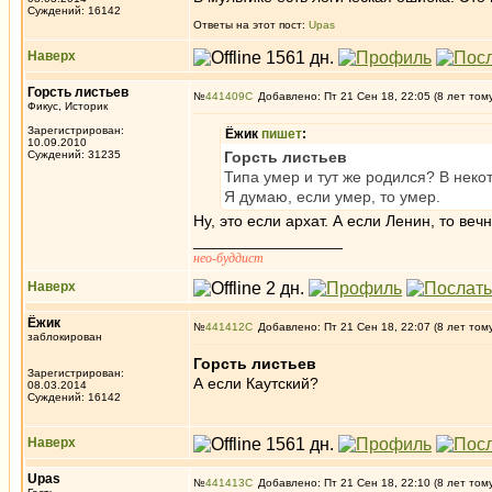
Суждений: 16142
Ответы на этот пост:
Upas
Наверх
Горсть листьев
№
441409
Добавлено: Пт 21 Сен 18, 22:05 (8 лет том
Фикус, Историк
Зарегистрирован:
Ёжик
пишет
:
10.09.2010
Суждений: 31235
Горсть листьев
Типа умер и тут же родился? В некот
Я думаю, если умер, то умер.
Ну, это если архат. А если Ленин, то ве
_________________
нео-буддист
Наверх
Ёжик
№
441412
Добавлено: Пт 21 Сен 18, 22:07 (8 лет том
заблокирован
Горсть листьев
Зарегистрирован:
А если Каутский?
08.03.2014
Суждений: 16142
Наверх
Upas
№
441413
Добавлено: Пт 21 Сен 18, 22:10 (8 лет том