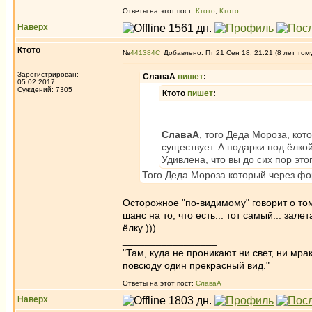
Ответы на этот пост:
Ктото
,
Ктото
Наверх
Ктото
№
441384
Добавлено: Пт 21 Сен 18, 21:21 (8 лет том
Зарегистрирован:
СлаваА
пишет
:
05.02.2017
Суждений: 7305
Ктото
пишет
:
СлаваА
, того Деда Мороза, кот
существует. А подарки под ёлко
Удивлена, что вы до сих пор это
Того Деда Мороза который через фор
Осторожное "по-видимому" говорит о том
шанс на то, что есть... тот самый... з
ёлку )))
_________________
"Там, куда не проникают ни свет, ни мрак
повсюду один прекрасный вид."
Ответы на этот пост:
СлаваА
Наверх