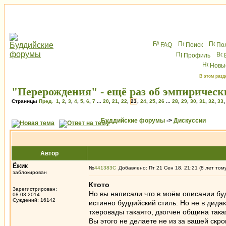
FAQ
Поиск
По
Профиль
Новы
В этом разд
"Перерождения" - ещё раз об эмпирическ
Страницы
Пред.
1
,
2
,
3
,
4
,
5
,
6
,
7
...
20
,
21
,
22
,
23
,
24
,
25
,
26
...
28
,
29
,
30
,
31
,
32
,
33
Буддийские форумы
->
Дискуссии
Автор
Ёжик
№
441383
Добавлено: Пт 21 Сен 18, 21:21 (8 лет том
заблокирован
Ктото
Зарегистрирован:
Но вы написали что в моём описании буд
08.03.2014
Суждений: 16142
истинно буддийский стиль. Но не в дида
тхеровады такаято, дзогчен община така
Вы этого не делаете не из за вашей скро