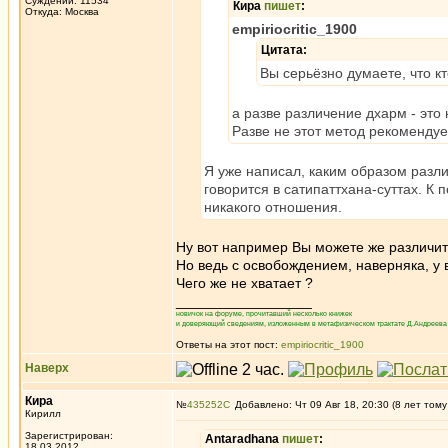
Суждений: 11534
Кира
пишет
:
Откуда: Москва
empiriocritic_1900
Цитата:
Вы серьёзно думаете, что к
а разве различение дхарм - это
Разве не этот метод рекомендуе
Я уже написал, каким образом разл
говорится в сатипаттхана-суттах. К
никакого отношения.
Ну вот например Вы можете же различит
Но ведь с освобождением, наверняка, у в
Чего же не хватает ?
_________________
новичок на форуме, прочитавший несколько книжек
и доверяющий сведениям, изложенным в метафизическом трактате Д.Андреева 
Ответы на этот пост:
empiriocritic_1900
Наверх
Кира
№
435252
Добавлено: Чт 09 Авг 18, 20:30 (8 лет тому
Кирилл
Зарегистрирован:
Antaradhana
пишет
:
18.03.2012