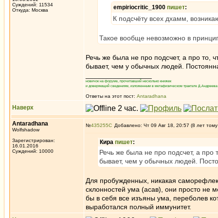
Суждений: 11534
empiriocritic_1900
пишет
:
Откуда: Москва
К подсчёту всех дхамм, возника
Такое вообще невозможно в принцип
Речь же была не про подсчет, а про то, 
бывает, чем у обычных людей. Постоянн
_________________
новичок на форуме, прочитавший несколько книжек
и доверяющий сведениям, изложенным в метафизическом трактате Д.Андреева 
Ответы на этот пост:
Antaradhana
Наверх
Antaradhana
№
435255
Добавлено: Чт 09 Авг 18, 20:57 (8 лет тому
Wolfshadow
Зарегистрирован:
Кира
пишет
:
16.01.2016
Суждений: 10000
Речь же была не про подсчет, а про 
бывает, чем у обычных людей. Пост
Для пробужденных, никакая саморефлекси
склонностей ума (асав), они просто не м
бы в себя все изъяны ума, переболев кот
выработался полный иммунитет.