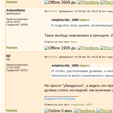
Наверх
Antaradhana
№
435242
Добавлено: Чт 09 Авг 18, 19:15 (8 лет тому
Wolfshadow
Зарегистрирован:
empiriocritic_1900
пишет
:
16.01.2016
Суждений: 10000
К подсчёту всех дхамм, возникающих
Такое вообще невозможно в принципе. И
Ответы на этот пост:
Кира
Наверх
КИ
№
435243
Добавлено: Чт 09 Авг 18, 19:29 (8 лет тому
3Д
Зарегистрирован:
empiriocritic_1900
пишет
:
17.02.2005
Суждений: 52231
И чтобы, распознавая дхаммы, в не
тягостности всего психического проц
Не просто "убеждаться", а видеть это п
должна стоять последней, как конечная ц
_________________
Буддизм чистой воды
Ответы на этот пост:
empiriocritic_1900
Наверх