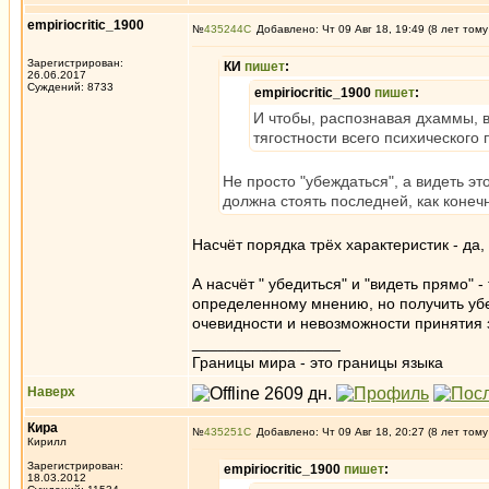
empiriocritic_1900
№
435244
Добавлено: Чт 09 Авг 18, 19:49 (8 лет тому
Зарегистрирован:
КИ
пишет
:
26.06.2017
Суждений: 8733
empiriocritic_1900
пишет
:
И чтобы, распознавая дхаммы, 
тягостности всего психического 
Не просто "убеждаться", а видеть э
должна стоять последней, как конечн
Насчёт порядка трёх характеристик - да,
А насчёт " убедиться" и "видеть прямо" -
определенному мнению, но получить убе
очевидности и невозможности принятия з
_________________
Границы мира - это границы языка
Наверх
Кира
№
435251
Добавлено: Чт 09 Авг 18, 20:27 (8 лет тому
Кирилл
Зарегистрирован:
empiriocritic_1900
пишет
:
18.03.2012