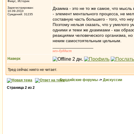
Фикус, Историк
Зарегистрирован:
Дхамма - это не то же самое, что мысль
10.09.2010
- элемент ментального процесса, не мел
Суждений: 31235
составную часть большего - того, что н
Поэтому нельзя сказать, что у умелого у
одними и теми же дхаммами - как образ
реакциями человеческого организма, но 
неким самостоятельным цельным.
_________________
нео-буддист
Наверх
Тред сейчас никто не читает.
Буддийские форумы
->
Дискуссии
Страница
2
из
2