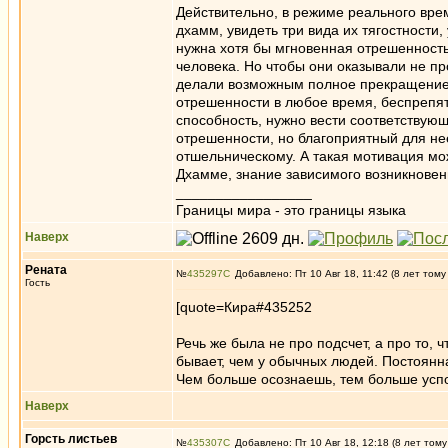
Действительно, в режиме реального вре
дхамм, увидеть три вида их тягостности, 
нужна хотя бы мгновенная отрешенность
человека. Но чтобы они оказывали не п
делали возможным полное прекращение 
отрешенности в любое время, беспрепятс
способность, нужно вести соответствую
отрешенности, но благоприятный для не
отшельническому. А такая мотивация мо
Дхамме, знание зависимого возникновен
_________________
Границы мира - это границы языка
Наверх
Рената
№
435297
Добавлено: Пт 10 Авг 18, 11:42 (8 лет тому
Гость
[quote=Кира#435252
Речь же была не про подсчет, а про то, 
бывает, чем у обычных людей. Постоянна
Чем больше осознаешь, тем больше успо
Наверх
Горсть листьев
№
435307
Добавлено: Пт 10 Авг 18, 12:18 (8 лет тому