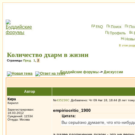
FAQ
Поиск
По
Профиль
Новы
В этом разд
Количество дхарм в жизни
Страницы
Пред.
1
,
2
Буддийские форумы
->
Дискуссии
Автор
Кира
№
435236
Добавлено: Чт 09 Авг 18, 18:44 (8 лет тому
Кирилл
Зарегистрирован:
empiriocritic_1900
18.03.2012
Цитата:
Суждений: 11534
Откуда: Москва
Вы серьёзно думаете, что кто-нибуд
а разве различение дхарм - это не верн