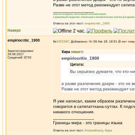
Разве не этот метод рекомендует сатипа
_________________
новичок на форуме, прочитавший несколько книжек
и доверяющий сведениям, изложенным в метафизическом трактате Д.Андреева 
Ответы на этот пост:
empiriocritic_1900
Наверх
empiriocritic_1900
№
435239
Добавлено: Чт 09 Авг 18, 18:51 (8 лет тому
Зарегистрирован:
Кира
пишет
:
26.06.2017
Суждений: 8733
empiriocritic_1900
Цитата:
Вы серьёзно думаете, что кто-н
а разве различение дхарм - это не 
Разве не этот метод рекомендует са
Я уже написал, каким образом различен
говорится в сатипаттхана-суттах. К под
никакого отношения.
_________________
Границы мира - это границы языка
Ответы на этот пост:
Antaradhana
,
Кира