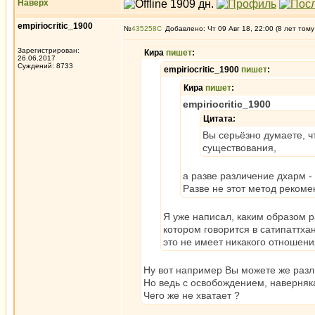
Наверх
empiriocritic_1900
№
435258
Добавлено: Чт 09 Авг 18, 22:00 (8 лет тому
Зарегистрирован:
Кира
пишет
:
26.06.2017
Суждений: 8733
empiriocritic_1900
пишет
:
Кира
пишет
:
empiriocritic_1900
Цитата:
Вы серьёзно думаете, ч
существования,
а разве различение дхарм -
Разве не этот метод рекоме
Я уже написал, каким образом р
котором говорится в сатипаттха
это не имеет никакого отношени
Ну вот например Вы можете же разли
Но ведь с освобождением, наверняка,
Чего же не хватает ?