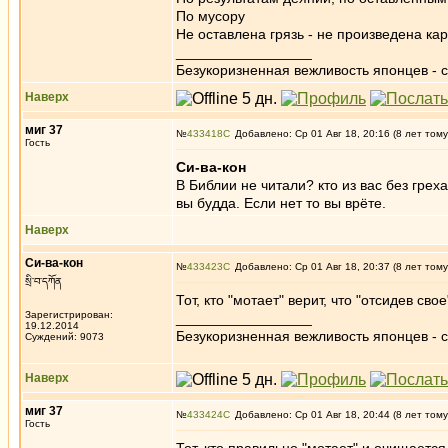
По мусору
Не оставлена грязь - не произведена ка
_________________
Безукоризненная вежливость японцев - с
Наверх
миг 37
№
433418
Добавлено: Ср 01 Авг 18, 20:16 (8 лет тому
Гость
Си-ва-кон
В Библии не читали? кто из вас без греха
вы будда. Если нет то вы врёте.
Наверх
Си-ва-кон
№
433423
Добавлено: Ср 01 Авг 18, 20:37 (8 лет тому
སྲི་བ་དཀོན
Тот, кто "мотает" верит, что "отсидев св
Зарегистрирован:
_________________
19.12.2014
Безукоризненная вежливость японцев - с
Суждений: 9073
Наверх
миг 37
№
433424
Добавлено: Ср 01 Авг 18, 20:44 (8 лет тому
Гость