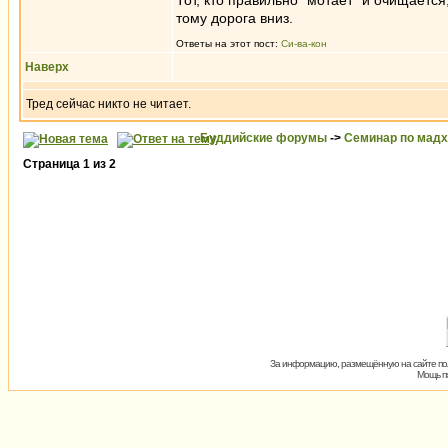
Тот, кто правильно "мотает" и очищается,
тому дорога вниз.
Ответы на этот пост:
Си-ва-кон
Наверх
Тред сейчас никто не читает.
Буддийские форумы
->
Семинар по мад
Страница
1
из
2
За информацию, размещённую на сайте пол
Мощь пх