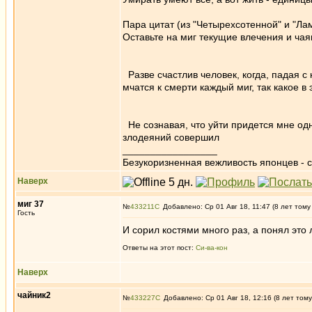
Пара цитат (из "Четырехсотенной" и "Ла
Оставьте на миг текущие влечения и чая
Разве счастлив человек, когда, падая с 
мчатся к смерти каждый миг, так какое в
Не сознавая, что уйти придется мне одн
злодеяний совершил
_________________
Безукоризненная вежливость японцев - с
Наверх
миг 37
№
433211
Добавлено: Ср 01 Авг 18, 11:47 (8 лет тому
Гость
И сорил костями много раз, а понял это 
Ответы на этот пост:
Си-ва-кон
Наверх
чайник2
№
433227
Добавлено: Ср 01 Авг 18, 12:16 (8 лет тому