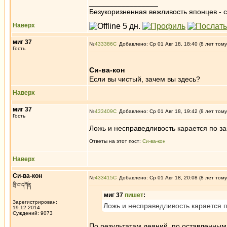
_________________
Безукоризненная вежливость японцев - с
Наверх
миг 37
№
433386
Добавлено: Ср 01 Авг 18, 18:40 (8 лет тому
Гость
Си-ва-кон
Если вы чистый, зачем вы здесь?
Наверх
миг 37
№
433409
Добавлено: Ср 01 Авг 18, 19:42 (8 лет тому
Гость
Ложь и несправедливость карается по за
Ответы на этот пост:
Си-ва-кон
Наверх
Си-ва-кон
№
433415
Добавлено: Ср 01 Авг 18, 20:08 (8 лет тому
སྲི་བ་དཀོན
миг 37
пишет
:
Зарегистрирован:
Ложь и несправедливость карается п
19.12.2014
Суждений: 9073
По результатам деяний, по оставленным