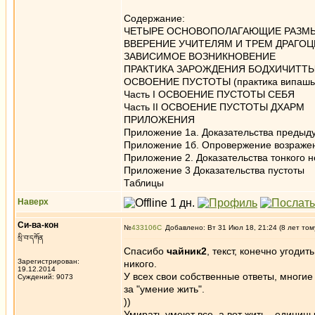
Содержание:
ЧЕТЫРЕ ОСНОВОПОЛАГАЮЩИЕ РАЗМ
ВВЕРЕНИЕ УЧИТЕЛЯМ И ТРЕМ ДРАГО
ЗАВИСИМОЕ ВОЗНИКНОВЕНИЕ
ПРАКТИКА ЗАРОЖДЕНИЯ БОДХИЧИТТ
ОСВОЕНИЕ ПУСТОТЫ (практика випашья
Часть I ОСВОЕНИЕ ПУСТОТЫ СЕБЯ
Часть II ОСВОЕНИЕ ПУСТОТЫ ДХАРМ
ПРИЛОЖЕНИЯ
Приложение 1а. Доказательства предыд
Приложение 1б. Опровержение возраже
Приложение 2. Доказательства тонкого 
Приложение 3 Доказательства пустоты
Таблицы
Наверх
Си-ва-кон
№
433106
Добавлено: Вт 31 Июл 18, 21:24 (8 лет том
སྲི་བ་དཀོན
Спасибо
чайник2
, текст, конечно угоди
Зарегистрирован:
никого.
19.12.2014
У всех свои собственные ответы, многи
Суждений: 9073
за "умение жить".
))
Умирать умеют все, а вот жить - единиц