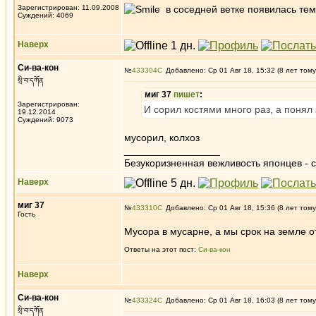
Зарегистрирован: 11.09.2008
в соседней ветке появилась тем
Суждений: 4069
Наверх
Си-ва-кон
№
433304
Добавлено: Ср 01 Авг 18, 15:32 (8 лет тому
སྲི་བ་དཀོན
миг 37
пишет
:
Зарегистрирован:
И сорил костями много раз, а понял 
19.12.2014
Суждений: 9073
мусорил, колхоз
_________________
Безукоризненная вежливость японцев - с
Наверх
миг 37
№
433310
Добавлено: Ср 01 Авг 18, 15:36 (8 лет тому
Гость
Мусора в мусарне, а мы срок на земле 
Ответы на этот пост:
Си-ва-кон
Наверх
Си-ва-кон
№
433324
Добавлено: Ср 01 Авг 18, 16:03 (8 лет тому
སྲི་བ་དཀོན