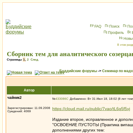
FAQ
Поиск
По
Профиль
Новы
В этом разд
Сборник тем для аналитического созерца
Страницы
1
,
2
След.
Буддийские форумы
->
Семинар по мад
Автор
чайник2
№
433086
Добавлено: Вт 31 Июл 18, 18:02 (8 лет том
Зарегистрирован: 11.09.2008
https://cloud.mail.ru/public/7vao/tL6q5f5vj
Суждений: 4069
Издание второе, исправленное и дополн
"ОСВОЕНИЕ ПУСТОТЫ (Практика випашьян
дополнениями других тем: