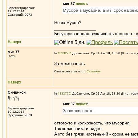
миг 37
пишет
:
Зарегистрирован:
Мусора в мусарне, а мы срок на зе
19.12.2014
Суждений: 9073
Не за мусор?
_________________
Безукоризненная вежливость японцев - с
Наверх
миг 37
№
433327
Добавлено: Ср 01 Авг 18, 16:20 (8 лет тому
Гость
За колхозность.
Ответы на этот пост:
Си-ва-кон
Наверх
Си-ва-кон
№
433377
Добавлено: Ср 01 Авг 18, 18:20 (8 лет тому
སྲི་བ་དཀོན
миг 37
пишет
:
Зарегистрирован:
За колхозность.
19.12.2014
Суждений: 9073
оттого-то и колхозность, что мусорил.
Так колхозника и видно
А кто без грязи чистенький - срока не мо