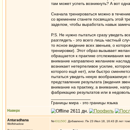
там может успеть возникнуть? А вот одна
Сначала тренироваться можно в течение 
со временем станете посвящать этой тре
заделом, чтобы выработать навык заме
P.S. Не нужно пытаться сразу увидеть вс
разглядеть - это всего лишь частный с
то ясное видение всех звеньев, о котор
тренировки). Этот образ вызывает желан
обращается к практике отслеживания мен
внимание направлено желанием наслади
возникает нетерпеливое усилие, которое
которого ещё нет), или быстро сменяется
пытаться увидеть некую воображаемую п
представление результата (видения зве
внимание на практику, а внимание, напр
фабрикацию результатов или в недоволь
_________________
Границы мира - это границы языка
Наверх
Antaradhana
№
431150
Добавлено: Пн 23 Июл 18, 16:43 (8 лет том
Wolfshadow