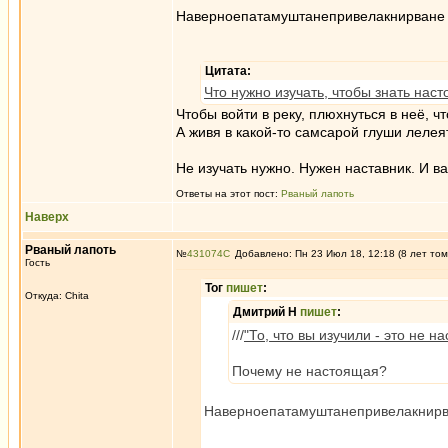
Наверноепатамуштанепривелакнирване
Цитата:
Что нужно изучать, чтобы знать на
Чтобы войти в реку, плюхнуться в неё, ч
А живя в какой-то самсарой глуши лелея
Не изучать нужно. Нужен наставник. И в
Ответы на этот пост:
Рваный лапоть
Наверх
Рваный лапоть
№
431074
Добавлено: Пн 23 Июл 18, 12:18 (8 лет том
Гость
Тог
пишет
:
Откуда: Chita
Дмитрий Н
пишет
:
///
"То, что вы изучили - это не 
Почему не настоящая?
Наверноепатамуштанепривелакнир