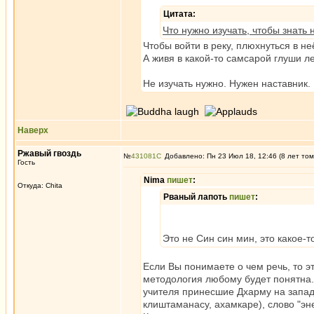
Цитата:
Что нужно изучать, чтобы знат
Чтобы войти в реку, плюхнуться в не
А живя в какой-то самсарой глуши л
Не изучать нужно. Нужен наставник.
Наверх
Ржавый гвоздь
№
431081
Добавлено: Пн 23 Июл 18, 12:46 (8 лет том
Гость
Nima
пишет
:
Откуда: Chita
Рваный лапоть
пишет
:
Это не Син син мин, это какое-
Если Вы понимаете о чем речь, то э
методология любому будет понятна.
учителя принесшие Дхарму на запад
клиштаманасу, ахамкаре), слово "эн