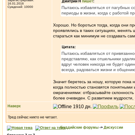
Зарегистрирован:
Дмитрий Н
пишет
:
16.01.2016
Суждений: 10000
Пытаюсь избавляться от пагубных со
периоды в жизни, когда с работой п
Хорошо. Но бороться тогда, когда они п
проявлялись в таких ситуациях, менять
стараться как минимум не создавать сам
Цитата:
Пытаюсь избавляться от привязаннос
представляю, как отшельники удаляю
вдруг человек никогда не будет оди
всегда, радоваться жизни и общению
Значит беретесь за ношу, которую пока 
когда полностью становятся понятными и
омрачениями: отбрасывайте склонность 
более очевиден. С развитием мудрости, 
Наверх
Тред сейчас никто не читает.
Буддийские форумы
->
Дискуссии