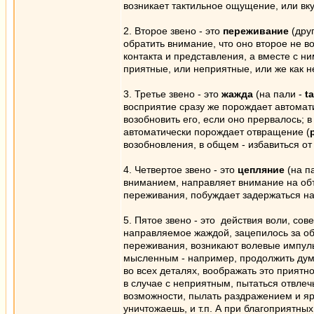
возникает тактильное ощущение, или вкус,
2. Второе звено - это
переживание
(друг
обратить внимание, что оно второе не в
контакта и представления, а вместе с н
приятные, или неприятные, или же как н
3. Третье звено - это
жажда
(на пали -
t
восприятие сразу же порождает автомат
возобновить его, если оно прервалось; 
автоматически порождает отвращение (
возобновления, в общем - избавиться от 
4. Четвертое звено - это
цепляние
(на п
вниманием, направляет внимание на объ
переживания, побуждает задержаться на
5. Пятое звено - это действия воли, с
направляемое жаждой, зацепилось за об
переживания, возникают волевые импуль
мысленным - например, продолжить думат
во всех деталях, воображать это приятно
в случае с неприятным, пытаться отвлечь
возможности, пылать раздражением и яр
уничтожаешь, и т.п. А при благоприятны