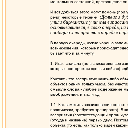
ментальных состояний, прекращение опр
И вот добиться этого могут помочь (при
Дальше я бу
речи) некоторые техники. (
учили бирманские учителя випассаны
основывавшиеся, в свою очередь, н
сообщаю это просто в порядке спр
В первую очередь, нужно хорошо запомн
возникновения, которые происходят здесс
бывает что и за минуту.
1. Итак, сначала (не в списке звеньев з
которых повторяется здесь и сейчас) идё
Контакт - это восприятие каких-либо об
объектов одним только умом, без участи
смысле слова - любое содержание мы
воображения
, и т.п., и т.д.
1.1. Как заметить возникновение нового 
практически, требуется тренировка). В к
восприятия (соответствующий орган чувс
(откуда и название) первых двух. Поэтом
объекта (то есть, как только виден какой