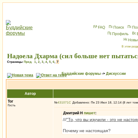
FAQ
Поиск
По
Профиль
Новы
В этом разд
Надоела Дхарма (сил больше нет пытать
Страницы
Пред.
1
,
2
,
3
,
4
,
5
,
6
,
7
Буддийские форумы
->
Дискуссии
Автор
Тог
№
431071
Добавлено: Пн 23 Июл 18, 12:14 (8 лет том
Гость
Дмитрий Н
пишет
:
///
"То, что вы изучили - это не наст
Почему не настоящая?