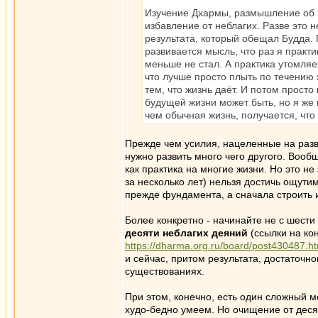
Изучение Дхармы, размышление об и
избавление от неблагих. Разве это 
результата, который обещал Будда. 
развивается мысль, что раз я практи
меньше не стал. А практика утомляе
что лучше просто плыть по течению 
тем, что жизнь даёт. И потом просто
будущей жизни может быть, но я же 
чем обычная жизнь, получается, что 
Прежде чем усилия, нацеленные на разв
нужно развить много чего другого. Вооб
как практика на многие жизни. Но это не
за несколько лет) нельзя достичь ощути
прежде фундамента, а сначала строить
Более конкретно - начинайте не с шести 
десяти неблагих деяний
(ссылки на кон
https://dharma.org.ru/board/post430487.
и сейчас, притом результата, достаточн
существованиях.
При этом, конечно, есть один сложный м
худо-бедно умеем. Но очищение от деся