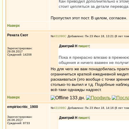
Кан приводил дополнительно к этому
стоит цепляться за детали перевода
Пропустил этот пост. В целом, согласен.
Наверх
Рената Скот
№
431090
Добавлено: Пн 23 Июл 18, 13:21 (8 лет том
Дмитрий Н
пишет
:
Зарегистрирован:
29.09.2017
Суждений: 14208
Пока я прекрасно влезаю в прежнюю 
общения и ничего взамен не получит
Но для чего же вам понадобилась практи
ограничиться краткой ежедневной медит
раскаиваться (это вообще с точки зрения
столько-то выпил и т.д. Подобные наблю
всё-таки однажды надоест.
Наверх
empiriocritic_1900
№
431098
Добавлено: Пн 23 Июл 18, 14:16 (8 лет том
Зарегистрирован:
Дмитрий Н
пишет
:
26.06.2017
Суждений: 8733