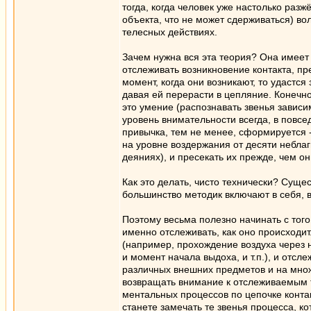
тогда, когда человек уже настолько раз
объекта, что не может сдерживаться) в
телесных действиях.
Зачем нужна вся эта теория? Она имеет
отслеживать возникновение контакта, пр
момент, когда они возникают, то удастся
давая ей перерасти в цепляние. Конечно
это умение (распознавать звенья завис
уровень внимательности всегда, в повс
привычка, тем не менее, сформируется 
на уровне воздержания от десяти небла
деяниях), и пресекать их прежде, чем он
Как это делать, чисто технически? Сущ
большинство методик включают в себя, в
Поэтому весьма полезно начинать с того
именно отслеживать, как оно происходит
(например, прохождение воздуха через 
и момент начала выдоха, и т.п.), и отсл
различных внешних предметов и на множ
возвращать внимание к отслеживаемым т
ментальных процессов по цепочке конта
станете замечать те звенья процесса, к