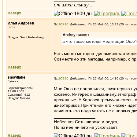
от имха слышу...
Наверх
Илья Андреев
№
16574
Добавлено: Пт 26 Май 06, 13:37 (20 лет том
Гость
Andrey пишет:
Откуда: Saint Petersburg
а что такое методы медитации Ошо
Есть много методов: динамическая медит
Совместимо эти методы, например, с пр
Наверх
snowflake
№
16579
Добавлено: Пт 26 Май 06, 14:30 (20 лет том
буйная
Зарегистрирован:
Мне Ошо не понравился, шизотерика нуд
12.08.2005
косвено. Интерес к шаманизму,этнограф
Суждений: 612
Откуда: Москва
проходные. У Карлоса гремучая смесь,
шизотериков.При чтении его книжек идё
начинать его надо читать не с первых дву
_________________
Небесная Сеть широка и редка,
Но из нее ничего не ускользает.
Наверх