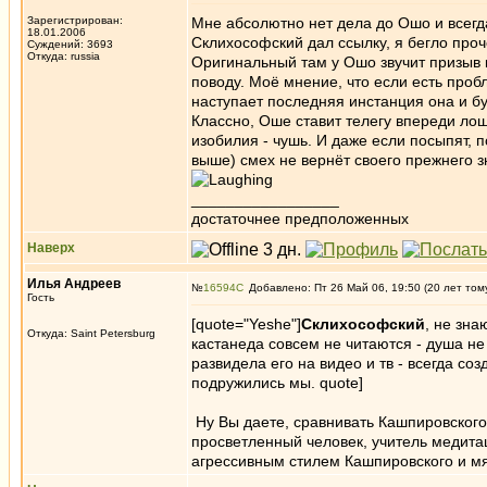
Зарегистрирован:
Мне абсолютно нет дела до Ошо и всегд
18.01.2006
Склихософский дал ссылку, я бегло проч
Суждений: 3693
Откуда: russia
Оригинальный там у Ошо звучит призыв 
поводу. Моё мнение, что если есть пробл
наступает последняя инстанция она и бу
Классно, Оше ставит телегу впереди лош
изобилия - чушь. И даже если посыпят, 
выше) смех не вернёт своего прежнего з
_________________
достаточнее предположенных
Наверх
Илья Андреев
№
16594
Добавлено: Пт 26 Май 06, 19:50 (20 лет том
Гость
[quote="Yeshe"]
Склихософский
, не зна
Откуда: Saint Petersburg
кастанеда совсем не читаются - душа н
развидела его на видео и тв - всегда со
подружились мы. quote]
Ну Вы даете, сравнивать Кашпировского
просветленный человек, учитель медита
агрессивным стилем Кашпировского и м