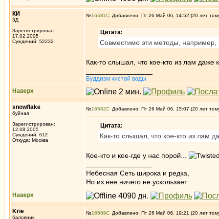
КИ
№
16581
Добавлено: Пт 26 Май 06, 14:52 (20 лет том
3Д
Зарегистрирован:
Цитата:
17.02.2005
Суждений: 52232
Совместимо эти методы, например, с
Как-то слышал, что кое-кто из лам даже
_________________
Буддизм чистой воды
Наверх
snowflake
№
16582
Добавлено: Пт 26 Май 06, 15:07 (20 лет том
буйная
Зарегистрирован:
Цитата:
12.08.2005
Суждений: 612
Как-то слышал, что кое-кто из лам 
Откуда: Москва
Кое-кто и кое-где у нас порой...
_________________
Небесная Сеть широка и редка,
Но из нее ничего не ускользает.
Наверх
Krie
№
16589
Добавлено: Пт 26 Май 06, 19:21 (20 лет том
баловник