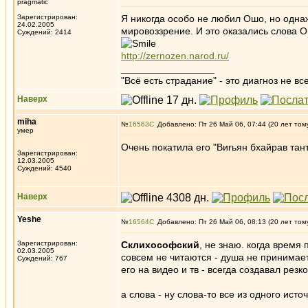
pragmatic
Зарегистрирован:
Я никогда особо не любил Ошо, но одна
24.02.2005
мировоззрение. И это оказались слова 
Суждений: 2414
http://zernozen.narod.ru/
_________________
"Всё есть страдание" - это диагноз не вс
Наверх
miha
№
16563
Добавлено: Пт 26 Май 06, 07:44 (20 лет том
умер
Очень покатила его "Вигьян бхайрав тан
Зарегистрирован:
12.03.2005
Суждений: 4540
Наверх
Yeshe
№
16564
Добавлено: Пт 26 Май 06, 08:13 (20 лет том
Зарегистрирован:
Склихософский
, не знаю. когда время 
02.03.2005
совсем не читаются - душа не принимае
Суждений: 767
его на видео и тв - всегда создавал рез
а слова - ну слова-то все из одного ист
_________________