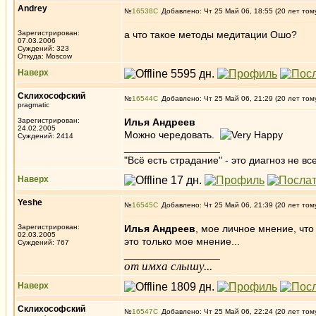
Andrey
№
16538
Добавлено: Чт 25 Май 06, 18:55 (20 лет том
Зарегистрирован:
а что такое методы медитации Ошо?
07.03.2006
Суждений: 323
Откуда: Moscow
Наверх
Склихософский
№
16544
Добавлено: Чт 25 Май 06, 21:29 (20 лет том
pragmatic
Зарегистрирован:
Илья Андреев
24.02.2005
Можно чередовать.
Суждений: 2414
_________________
"Всё есть страдание" - это диагноз не вс
Наверх
Yeshe
№
16545
Добавлено: Чт 25 Май 06, 21:39 (20 лет том
Зарегистрирован:
Илья Андреев
, мое личное мнение, что
02.03.2005
это только мое мнение...
Суждений: 767
_________________
от имха слышу...
Наверх
Склихософский
№
16547
Добавлено: Чт 25 Май 06, 22:24 (20 лет том