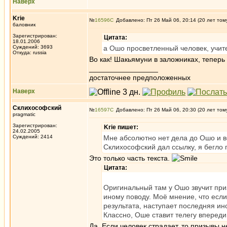
Наверх
Krie
№
16596
Добавлено: Пт 26 Май 06, 20:14 (20 лет том
баловник
Зарегистрирован:
Цитата:
18.01.2006
Суждений: 3693
а Ошо просветленный человек, учит
Откуда: russia
Во как! Шакьямуни в заложниках, теперь
_________________
достаточнее предположенных
Наверх
Склихософский
№
16597
Добавлено: Пт 26 Май 06, 20:30 (20 лет том
pragmatic
Зарегистрирован:
Krie пишет:
24.02.2005
Суждений: 2414
Мне абсолютно нет дела до Ошо и вс
Склихософский дал ссылку, я бегло 
Это только часть текста.
Цитата:
Оригинальный там у Ошо звучит приз
иному поводу. Моё мнение, что если
результата, наступает последняя инс
Классно, Оше ставит телегу вперед
Да. Если человек страдает, то призывы не