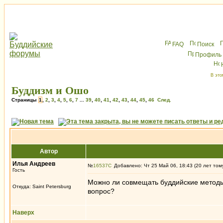
FAQ
Поиск
Профиль
В это
Буддизм и Ошо
Страницы
1
,
2
,
3
,
4
,
5
,
6
,
7
...
39
,
40
,
41
,
42
,
43
,
44
,
45
,
46
След.
Автор
Илья Андреев
№
16537
Добавлено: Чт 25 Май 06, 18:43 (20 лет том
Гость
Можно ли совмещать буддийские методы
Откуда: Saint Petersburg
вопрос?
Наверх