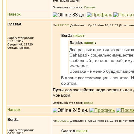
тут!" (Омар Хайям)
Ответы на этот пост:
СлаваА
Наверх
СлаваА
№
429915
Добавлено: Ср 18 Июл 18, 17:53 (8 лет том
BonZa
пишет
:
Зарегистрирован:
31.10.2017
Raudex
пишет
:
Суждений: 18720
Откуда: Москва
Два разных понятия из разных 
Gahapati - социальноимуществен
свободный , то есть не раб, и
частник
.
Upāsaka - именно буддист миря
В плане классификации - понятно. 
об этом.
Путы
домохозяйства надо оставить для 
монахом.
Ответы на этот пост:
BonZa
Наверх
BonZa
№
429920
Добавлено: Ср 18 Июл 18, 17:56 (8 лет том
Зарегистрирован:
СлаваА
пишет
:
04.04.2016