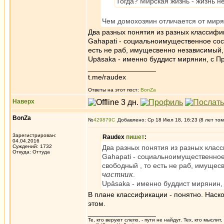
Тогда? Мирская жизнь - жизнь н
Чем домохозяин отличается от мир
Два разных понятия из разных классифи
Gahapati - социальноимущественное сост
есть не раб, имущесвенно независимый
Upāsaka - именно буддист мирянин, с П
_________________
t.me/raudex
Ответы на этот пост:
BonZa
Наверх
BonZa
№
429879
Добавлено: Ср 18 Июл 18, 16:23 (8 лет том
Зарегистрирован:
Raudex
пишет
:
04.04.2016
Суждений: 1732
Два разных понятия из разных клас
Откуда: Oттyдa
Gahapati - социальноимущественное 
свободный , то есть не раб, имуще
частник
.
Upāsaka - именно буддист мирянин,
В плане классификации - понятно. Наск
этом.
_________________
Те, кто веруют слепо, - пути не найдут. Тех, кто мысли