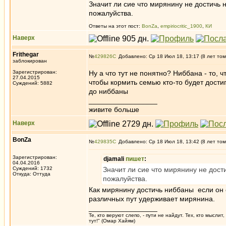
Значит ли сие что мирянину не достичь 
пожалуйства.
Ответы на этот пост:
BonZa
,
empiriocritic_1900
,
КИ
Наверх
Frithegar
№
429826
Добавлено: Ср 18 Июл 18, 13:17 (8 лет том
заблокирован
Зарегистрирован:
Ну а что тут не понятно? Ниббана - то, 
27.04.2015
чтобы кормить семью кто-то будет дости
Суждений: 5882
до ниббаны
_________________
живите больше
Наверх
BonZa
№
429835
Добавлено: Ср 18 Июл 18, 13:42 (8 лет том
Зарегистрирован:
djamali
пишет
:
04.04.2016
Суждений: 1732
Значит ли сие что мирянину не дост
Откуда: Oттyдa
пожалуйства.
Как мирянину достичь ниббаны если он с
различных пут удерживает мирянина.
_________________
Те, кто веруют слепо, - пути не найдут. Тех, кто мысли
тут!" (Омар Хайям)