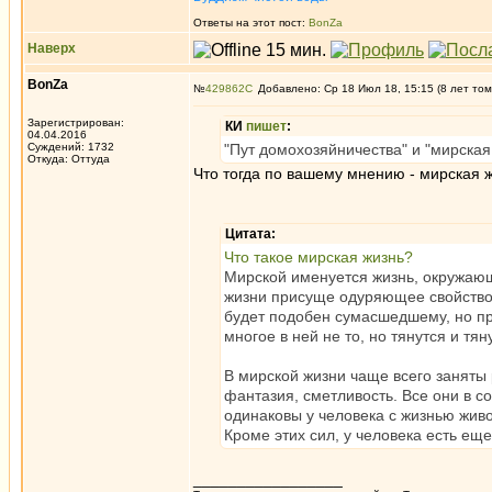
Ответы на этот пост:
BonZa
Наверх
BonZa
№
429862
Добавлено: Ср 18 Июл 18, 15:15 (8 лет том
Зарегистрирован:
КИ
пишет
:
04.04.2016
Суждений: 1732
"Пут домохозяйничества" и "мирская 
Откуда: Oттyдa
Что тогда по вашему мнению - мирская 
Цитата:
Что такое мирская жизнь?
Мирской именуется жизнь, окружающ
жизни присуще одуряющее свойство -
будет подобен сумасшедшему, но про
многое в ней не то, но тянутся и тян
В мирской жизни чаще всего заняты р
фантазия, сметливость. Все они в с
одинаковы у человека с жизнью живо
Кроме этих сил, у человека есть ещ
_________________