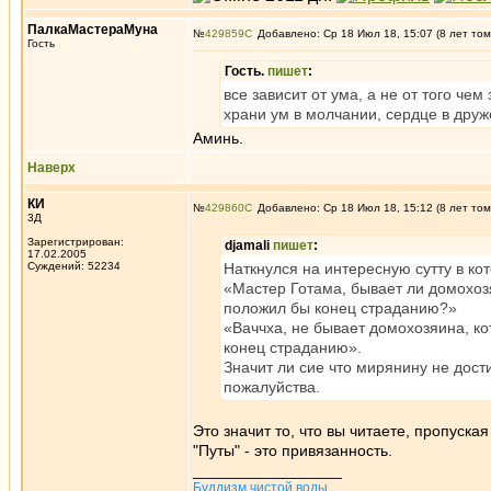
ПалкаМастераМуна
№
429859
Добавлено: Ср 18 Июл 18, 15:07 (8 лет том
Гость
Гость.
пишет
:
все зависит от ума, а не от того че
храни ум в молчании, сердце в дру
Аминь.
Наверх
КИ
№
429860
Добавлено: Ср 18 Июл 18, 15:12 (8 лет том
3Д
Зарегистрирован:
djamali
пишет
:
17.02.2005
Суждений: 52234
Наткнулся на интересную сутту в кот
«Мастер Готама, бывает ли домохоз
положил бы конец страданию?»
«Ваччха, не бывает домохозяина, к
конец страданию».
Значит ли сие что мирянину не дост
пожалуйства.
Это значит то, что вы читаете, пропуска
"Путы" - это привязанность.
_________________
Буддизм чистой воды