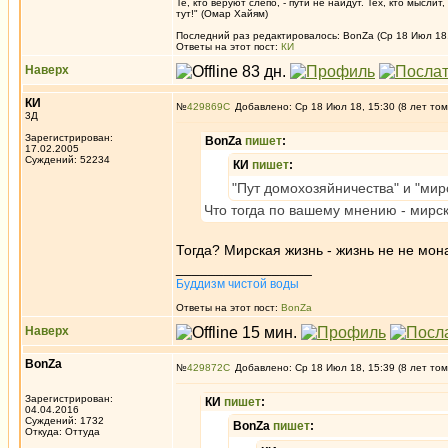
Те, кто веруют слепо, - пути не найдут. Тех, кто мысли
тут!" (Омар Хайям)
Последний раз редактировалось: BonZa (Ср 18 Июл 18, 
Ответы на этот пост:
КИ
Наверх
КИ
№
429869
Добавлено: Ср 18 Июл 18, 15:30 (8 лет том
3Д
Зарегистрирован:
BonZa
пишет
:
17.02.2005
Суждений: 52234
КИ
пишет
:
"Пут домохозяйничества" и "мирс
Что тогда по вашему мнению - мирс
Тогда? Мирская жизнь - жизнь не не мон
_________________
Буддизм чистой воды
Ответы на этот пост:
BonZa
Наверх
BonZa
№
429872
Добавлено: Ср 18 Июл 18, 15:39 (8 лет том
Зарегистрирован:
КИ
пишет
:
04.04.2016
Суждений: 1732
BonZa
пишет
:
Откуда: Oттyдa