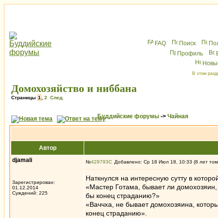
FAQ
Поиск
По
Профиль
Новы
В этом разд
Домохозяйство и ниббана
Страницы
1
,
2
След.
Буддийские форумы
->
Чайная
Автор
djamali
№
429793
Добавлено: Ср 18 Июл 18, 10:33 (8 лет том
Наткнулся на интересную сутту в которой
Зарегистрирован:
«Мастер Готама, бывает ли домохозяин,
01.12.2014
Суждений: 225
бы конец страданию?»
«Ваччха, не бывает домохозяина, котор
конец страданию».