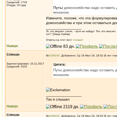
Суждений: 1732
Откуда: Oттyдa
Путы
домохозяйства надо оставить 
монахом.
Извините, похоже, что эта формулировка
домохозяйства и при этом оставаться д
_________________
Те, кто веруют слепо, - пути не найдут. Тех, кто мысли
тут!" (Омар Хайям)
Ответы на этот пост:
СлаваА
Наверх
Crimson
№
429924
Добавлено: Ср 18 Июл 18, 18:02 (8 лет том
Зарегистрирован: 10.11.2017
Цитата:
Суждений: 3102
Путы домохозяйства надо оставить 
монахом.
_________________
Так я слышал
Наверх
Crimson
№
429925
Добавлено: Ср 18 Июл 18, 18:03 (8 лет том