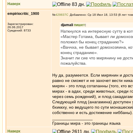
Наверх
empiriocritic_1900
№
429837
Добавлено: Ср 18 Июл 18, 13:53 (8 лет том
Зарегистрирован:
djamali
пишет
:
26.06.2017
Суждений: 8733
Наткнулся на интересную сутту в кот
«Мастер Готама, бывает ли домохоз
положил бы конец страданию?»
«Ваччха, не бывает домохозяина, к
конец страданию».
Значит ли сие что мирянину не дост
пожалуйства.
Ну да, разумеется. Если мирянин и дости
равно не сможет и не захочет вести ник
мирян - это плод сотапанны (того, кто в
мирах - в адах, среди животных, среди 
через семь рождений), и плод сакадагам
Следующий плод (анагамина) доступен у
бхиккху, но ведущего по сути монашески
собственно и есть достижение ниббаны).
_________________
Границы мира - это границы языка
Наверх