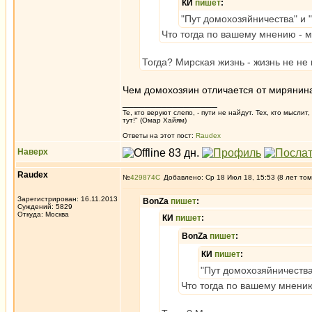
КИ
пишет
:
"Пут домохозяйничества" и "
Что тогда по вашему мнению - 
Тогда? Мирская жизнь - жизнь не не
Чем домохозяин отличается от мирянин
_________________
Те, кто веруют слепо, - пути не найдут. Тех, кто мысли
тут!" (Омар Хайям)
Ответы на этот пост:
Raudex
Наверх
Raudex
№
429874
Добавлено: Ср 18 Июл 18, 15:53 (8 лет том
Зарегистрирован: 16.11.2013
BonZa
пишет
:
Суждений: 5829
Откуда: Москва
КИ
пишет
:
BonZa
пишет
:
КИ
пишет
:
"Пут домохозяйничества"
Что тогда по вашему мнени