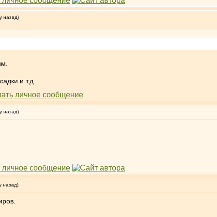
у назад)
им.
адки и т.д.
у назад)
у назад)
иров.