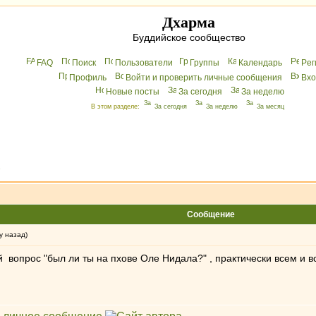
Дхарма
Буддийское сообщество
FAQ
Поиск
Пользователи
Группы
Календарь
Peг
Профиль
Войти и проверить личные сообщения
Вхo
Новые посты
За сегодня
За неделю
В этом разделе:
За сегодня
За неделю
За месяц
»
Сообщение
у назад)
ой вопрос "был ли ты на пхове Оле Нидала?" , практически всем и в