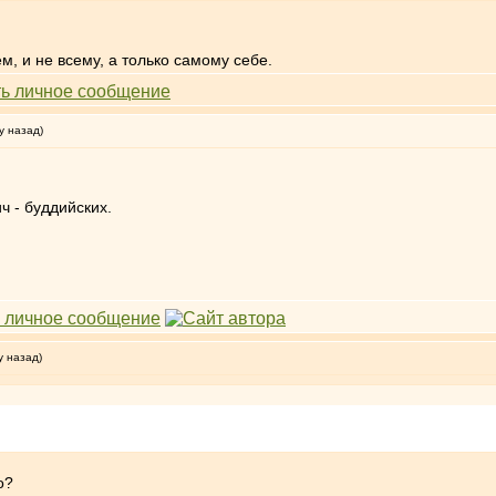
ем, и не всему, а только самому себе.
у назад)
 - буддийских.
у назад)
о?