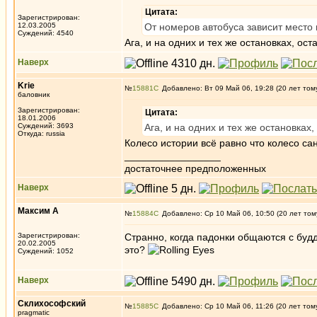
Цитата:
Зарегистрирован:
12.03.2005
От номеров автобуса зависит место 
Суждений: 4540
Ага, и на одних и тех же остановках, о
Наверх
Krie
№
15881
Добавлено: Вт 09 Май 06, 19:28 (20 лет том
баловник
Зарегистрирован:
Цитата:
18.01.2006
Суждений: 3693
Ага, и на одних и тех же остановка
Откуда: russia
Колесо истории всё равно что колесо са
_________________
достаточнее предположенных
Наверх
Максим А
№
15884
Добавлено: Ср 10 Май 06, 10:50 (20 лет том
Зарегистрирован:
Странно, когда падонки общаются с буд
20.02.2005
это?
Суждений: 1052
Наверх
Склихософский
№
15885
Добавлено: Ср 10 Май 06, 11:26 (20 лет том
pragmatic