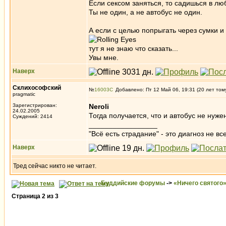
Если сексом заняться, то садишься в лю
Ты не один, а не автобус не один.
А если с целью попрыгать через сумки и 
тут я не знаю что сказать...
Увы мне.
Наверх
Склихософский
№
16003
Добавлено: Пт 12 Май 06, 19:31 (20 лет том
pragmatic
Зарегистрирован:
Neroli
24.02.2005
Тогда получается, что и автобус не нуже
Суждений: 2414
_________________
"Всё есть страдание" - это диагноз не вс
Наверх
Тред сейчас никто не читает.
Буддийские форумы
->
«Ничего святого
Страница
2
из
3