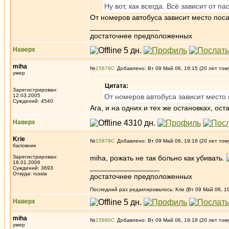
Ну вот, как всегда. Всё зависит от п
От номеров автобуса зависит место поса
_________________
достаточнее предположенных
Наверх
miha
№
15878
Добавлено: Вт 09 Май 06, 19:15 (20 лет том
умер
Цитата:
Зарегистрирован:
12.03.2005
От номеров автобуса зависит место 
Суждений: 4540
Ага, и на одних и тех же остановках, о
Наверх
Krie
№
15879
Добавлено: Вт 09 Май 06, 19:16 (20 лет том
баловник
Зарегистрирован:
miha, рожать не так больно как убивать.
18.01.2006
_________________
Суждений: 3693
Откуда: russia
достаточнее предположенных
Последний раз редактировалось: Krie (Вт 09 Май 06, 19
Наверх
miha
№
15880
Добавлено: Вт 09 Май 06, 19:19 (20 лет том
умер