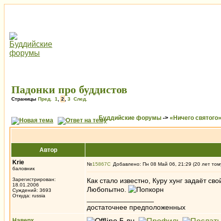
Падонки про буддистов
Страницы
Пред.
1
,
2
,
3
След.
Буддийские форумы
->
«Ничего святого
Автор
Krie
№
15867
Добавлено: Пн 08 Май 06, 21:29 (20 лет том
баловник
Зарегистрирован:
Как стало известно, Куру хунг задаёт св
18.01.2006
Любопытно.
Суждений: 3693
Откуда: russia
_________________
достаточнее предположенных
Наверх