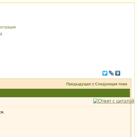
иcтрaция
д
Предыдущая
::
Следующая тема
ся.