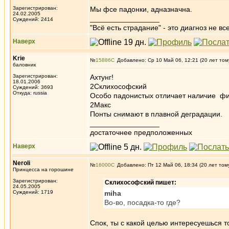
Зарегистрирован:
Мы фсе падонки, адназначна.
24.02.2005
_________________
Суждений: 2414
"Всё есть страдание" - это диагноз не вс
Наверх
Krie
№
15886
Добавлено: Ср 10 Май 06, 12:21 (20 лет том
баловник
Зарегистрирован:
Ахтунг!
18.01.2006
2Склихософский
Суждений: 3693
Откуда: russia
Особо падонистых отличает наличие фич
2Макс
Понты снимают в плавной деградации.
_________________
достаточнее предположенных
Наверх
Neroli
№
16000
Добавлено: Пт 12 Май 06, 18:34 (20 лет том
Принцесса на горошине
Зарегистрирован:
Склихософский пишет:
24.05.2005
Суждений: 1719
miha
Во-во, посадка-то где?
Спок, ты с какой целью интересуешься т