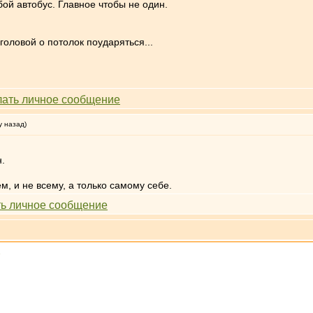
бой автобус. Главное чтобы не один.
головой о потолок поударяться...
у назад)
н.
ем, и не всему, а только самому себе.
»