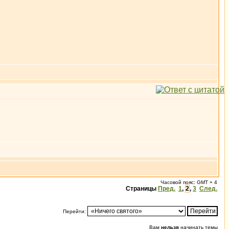
Часовой пояс: GMT + 4
Страницы
Пред.
1
,
2
,
3
След.
Перейти:
Вам
нельзя
начинать темы