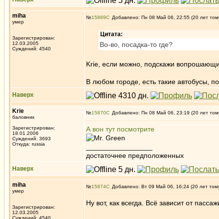
miha
№
15869
Добавлено: Пн 08 Май 06, 22:55 (20 лет том
умер
Цитата:
Зарегистрирован:
12.03.2005
Во-во, посадка-то где?
Суждений: 4540
Krie, если можно, подскажи вопрошающ
В любом городе, есть такие автобусы, пос
Наверх
Krie
№
15870
Добавлено: Пн 08 Май 06, 23:19 (20 лет том
баловник
Зарегистрирован:
А вон тут посмотрите
18.01.2006
Суждений: 3693
Откуда: russia
_________________
достаточнее предположенных
Наверх
miha
№
15874
Добавлено: Вт 09 Май 06, 16:24 (20 лет том
умер
Ну вот, как всегда. Всё зависит от пассаж
Зарегистрирован:
12.03.2005
Суждений: 4540