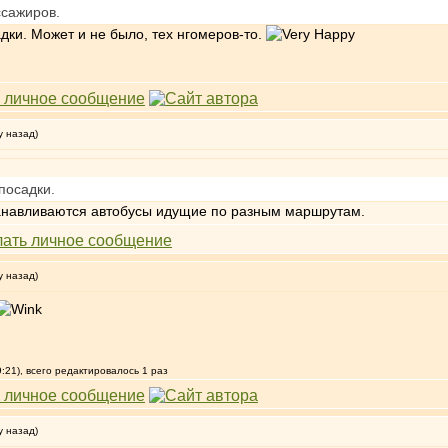
ассажиров.
дки. Может и не было, тех нгомеров-то.
у назад)
посадки.
станавливаются автобусы идущие по разным маршрутам.
у назад)
:21), всего редактировалось 1 раз
у назад)