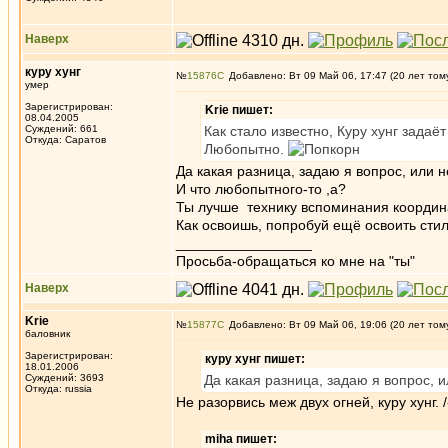
Наверх
куру хунг
№
15876
Добавлено: Вт 09 Май 06, 17:47 (20 лет том
умер
Зарегистрирован:
Krie пишет:
08.04.2005
Суждений: 661
Как стало известно, Куру хунг задаё
Откуда: Саратов
Любопытно.
Да какая разница, задаю я вопрос, или н
И что любопытного-то ,а?
Ты лучше технику вспоминания координ
Как освоишь, попробуй ещё освоить стил
_________________
Просьба-обращаться ко мне на "ты"
Наверх
Krie
№
15877
Добавлено: Вт 09 Май 06, 19:06 (20 лет том
баловник
Зарегистрирован:
куру хунг пишет:
18.01.2006
Суждений: 3693
Да какая разница, задаю я вопрос, и
Откуда: russia
Не разорвись меж двух огней, куру хунг. /
miha пишет: