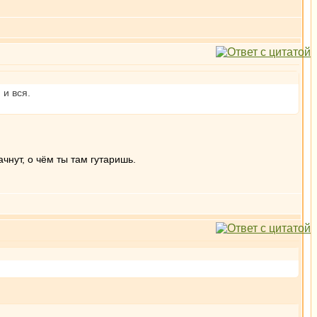
 и вся.
чнут, о чём ты там гутаришь.