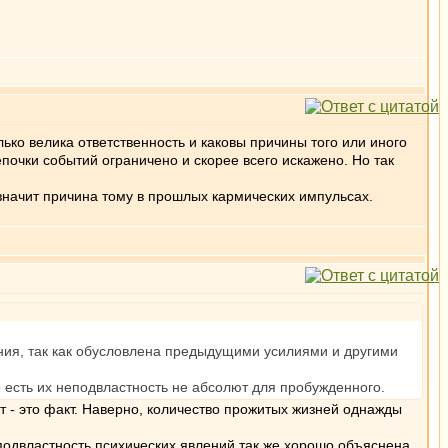
ько велика ответственность и каковы причины того или иного
епочки событий ограничено и скорее всего искажено. Но так
 значит причина тому в прошлых кармических импульсах.
ения, так как обусловлена предыдущими усилиями и другими
 есть их неподвластность не абсолют для пробужденного.
 - это факт. Наверно, количество прожитых жизней однажды
подвластность психических явлений так же хорошо объяснена