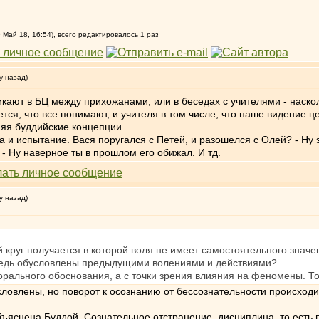
 Май 18, 16:54), всего редактировалось 1 раз
у назад)
кают в БЦ между прихожанами, или в беседах с учителями - наскол
тся, что все понимают, и учителя в том числе, что наше видение ц
яя буддийские концепции.
ка и испытание. Вася поругался с Петей, и разошелся с Олей? - Ну
 Ну наверное ты в прошлом его обижал. И тд.
у назад)
й круг получается в которой воля не имеет самостоятельного знач
редь обусловлены предыдущими волениями и действиями?
орального обоснования, а с точки зрения влияния на феномены. То
влены, но поворот к осознанию от бессознательности происходит
ъяснена Буддой. Сознательное отстранение, дисциплина, то есть 