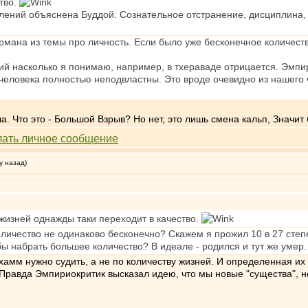
тво.
лений объяснена Буддой. Сознательное отстранение, дисциплина, 
рмана из темы про личность. Если было уже бесконечное количеств
ий насколько я понимаю, например, в тхераваде отрицается. Эмпи
человека полностью неподвластны. Это вроде очевидно из нашего 
а. Что это - Большой Взрыв? Но нет, это лишь смена кальп, Знач
у назад)
жизней однажды таки переходит в качество.
количество не одинаково бесконечно? Скажем я прожил 10 в 27 степе
бы набрать большее количество? В идеале - родился и тут же умер.
хамм нужно судить, а не по количеству жизней. И определенная их
равда Эмпириокритик высказал идею, что мы новые "существа", не