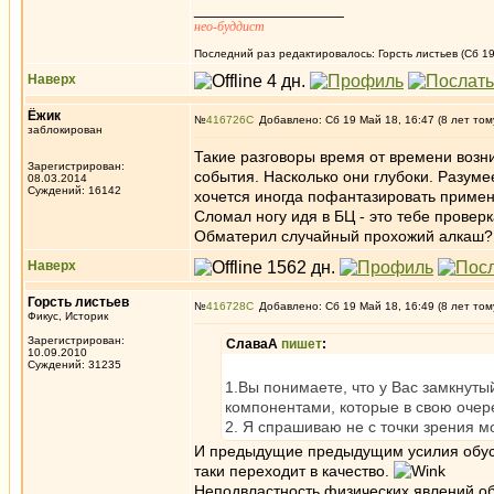
_________________
нео-буддист
Последний раз редактировалось: Горсть листьев (Сб 19
Наверх
Ёжик
№
416726
Добавлено: Сб 19 Май 18, 16:47 (8 лет том
заблокирован
Такие разговоры время от времени возни
Зарегистрирован:
события. Насколько они глубоки. Разумее
08.03.2014
Суждений: 16142
хочется иногда пофантазировать примен
Сломал ногу идя в БЦ - это тебе провер
Обматерил случайный прохожий алкаш? -
Наверх
Горсть листьев
№
416728
Добавлено: Сб 19 Май 18, 16:49 (8 лет том
Фикус, Историк
Зарегистрирован:
СлаваА
пишет
:
10.09.2010
Суждений: 31235
1.Вы понимаете, что у Вас замкнуты
компонентами, которые в свою оче
2. Я спрашиваю не с точки зрения м
И предыдущие предыдущим усилия обусло
таки переходит в качество.
Неподвластность физических явлений об