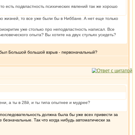
то есть подвластность психических явлений так же хорошо
о жизней, то все уже были бы в Ниббане. А нет еще только
риокритик уже столько про неподвластность написал. Все
человеческого опыта? Вы хотите на двух стульях усидеть?
ит был Большой большой взрыв - первоначальный?
ни, а ты в 28й, и ты типа опытнее и мудрее?
 последовательность должна была бы уже всех привести за
 безначальные. Так что когда нибудь автоматически за