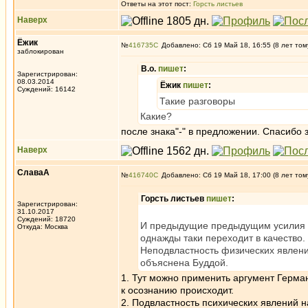
Ответы на этот пост:
Горсть листьев
Наверх
Ёжик
№
416735
Добавлено: Сб 19 Май 18, 16:55 (8 лет том
заблокирован
B.o.
пишет
:
Зарегистрирован:
08.03.2014
Ёжик
пишет
:
Суждений: 16142
Такие разговоры
Какие?
после знака"-" в предложении. Спасибо 
Наверх
СлаваА
№
416740
Добавлено: Сб 19 Май 18, 17:00 (8 лет том
Горсть листьев
пишет
:
Зарегистрирован:
31.10.2017
Суждений: 18720
И предыдущие предыдущим усилия об
Откуда: Москва
однажды таки переходит в качество.
Неподвластность физических явлени
объяснена Буддой.
1. Тут можно применить аргумент Герман
к осознанию происходит.
2. Подвластность психических явлений н