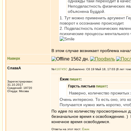
однажды таки переходит в качес
Неподвластность физических яв
объяснена Буддой.
1. Тут можно применить аргумент Ге
поворот к осознанию происходит.
2. Подвластность психических явлен
психические процессы ментального 
В этом случае возникает проблема начал
Наверх
СлаваА
№
416745
Добавлено: Сб 19 Май 18, 17:03 (8 лет том
Ёжик
пишет
:
Зарегистрирован:
31.10.2017
Горсть листьев
пишет
:
Суждений: 18720
Откуда: Москва
Наверно, количество прожитых 
Очень интересно. То есть оно, это 
Получается нужно жить коротко, что
По идее по количеству просмотренных д
безначальное время к освобождению. ) П
конечное время освободимся.
Ответы на этот пост:
Ёжик