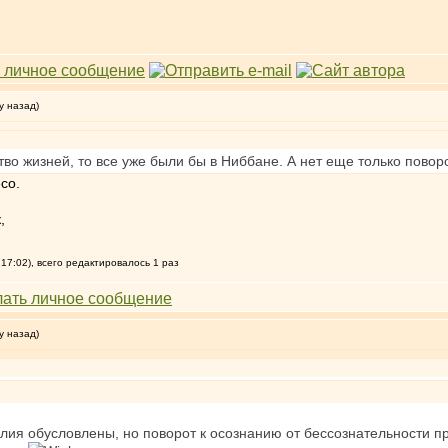
у назад)
во жизней, то все уже были бы в Ниббане. А нет еще только повор
со.
,
17:02), всего редактировалось 1 раз
у назад)
я обусловлены, но поворот к осознанию от бессознательности про