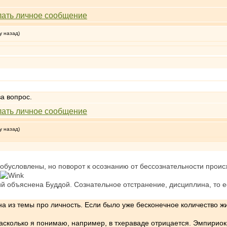
у назад)
за вопрос.
у назад)
условлены, но поворот к осознанию от бессознательности происхо
й объяснена Буддой. Сознательное отстранение, дисциплина, то е
а из темы про личность. Если было уже бесконечное количество жи
асколько я понимаю, например, в тхераваде отрицается. Эмпириок