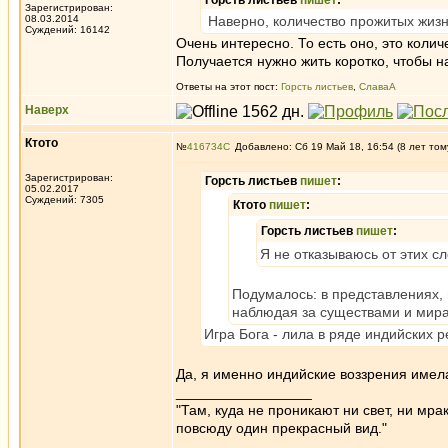
Горсть листьев
пишет
:
Зарегистрирован:
08.03.2014
Наверно, количество прожитых жизн
Суждений: 16142
Очень интересно. То есть оно, это коли
Получается нужно жить коротко, чтобы н
Ответы на этот пост:
Горсть листьев
,
СлаваА
Наверх
Ктото
№
416734
Добавлено: Сб 19 Май 18, 16:54 (8 лет том
Зарегистрирован:
Горсть листьев
пишет
:
05.02.2017
Суждений: 7305
Ктото
пишет
:
Горсть листьев
пишет
:
Я не отказываюсь от этих сл
Подумалось: в представлениях, 
наблюдая за существами и мирам
Игра Бога - лила в ряде индийских р
Да, я именно индийские воззрения имела
_________________
"Там, куда не проникают ни свет, ни мрак
повсюду один прекрасный вид."