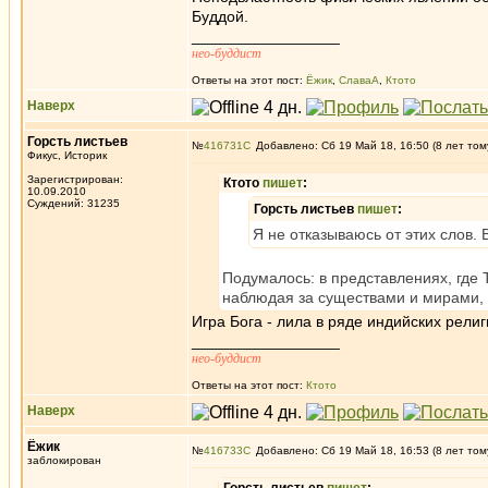
Буддой.
_________________
нео-буддист
Ответы на этот пост:
Ёжик
,
СлаваА
,
Ктото
Наверх
Горсть листьев
№
416731
Добавлено: Сб 19 Май 18, 16:50 (8 лет том
Фикус, Историк
Зарегистрирован:
Ктото
пишет
:
10.09.2010
Суждений: 31235
Горсть листьев
пишет
:
Я не отказываюсь от этих слов. 
Подумалось: в представлениях, где 
наблюдая за существами и мирами, д
Игра Бога - лила в ряде индийских религ
_________________
нео-буддист
Ответы на этот пост:
Ктото
Наверх
Ёжик
№
416733
Добавлено: Сб 19 Май 18, 16:53 (8 лет том
заблокирован