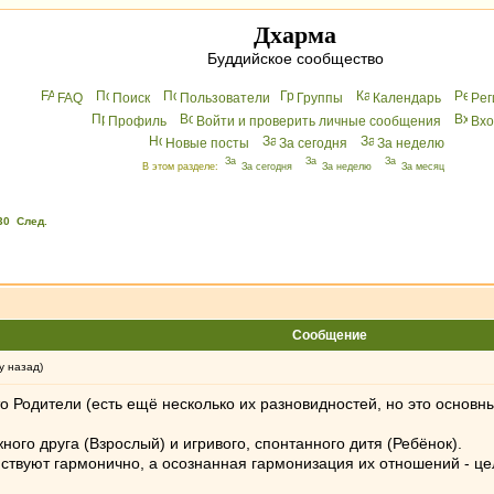
Дхарма
Буддийское сообщество
FAQ
Поиск
Пользователи
Группы
Календарь
Peг
Профиль
Войти и проверить личные сообщения
Вхo
Новые посты
За сегодня
За неделю
В этом разделе:
За сегодня
За неделю
За месяц
30
След.
Сообщение
у назад)
то Родители (есть ещё несколько их разновидностей, но это основн
ного друга (Взрослый) и игривого, спонтанного дитя (Ребёнок).
ствуют гармонично, а осознанная гармонизация их отношений - цель