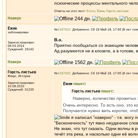
психические процессы ментального чело
Ответы на этот пост:
Ктото
,
Ёжик
,
Горсть листьев
Наверх
Ёжик
№
416741
Добавлено: Сб 19 Май 18, 17:00 (8 лет том
заблокирован
B.o.
Зарегистрирован:
Приятно пообщаться со знающим человек
08.03.2014
Суждений: 16142
Ад разумеется не в клозете, а в голове, 
Наверх
Горсть листьев
№
416742
Добавлено: Сб 19 Май 18, 17:00 (8 лет том
Фикус, Историк
Зарегистрирован:
Ёжик
пишет
:
10.09.2010
Суждений: 31235
Горсть листьев
пишет
:
Наверно, количество прожитых 
Очень интересно. То есть оно, это 
Получается нужно жить коротко, что
я написал "наверно" - т.е. могу
"Бесконечность" тут явно неудачное слов
Не знаю, что тут сказать. Одни волны в 
течёт эта река, и насколько одни её волн