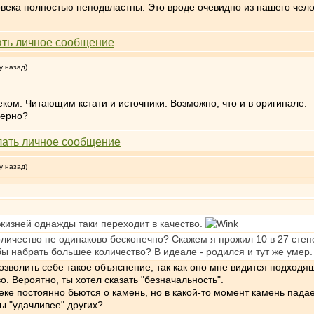
века полностью неподвластны. Это вроде очевидно из нашего чело
у назад)
ом. Читающим кстати и источники. Возможно, что и в оригинале.
верно?
у назад)
жизней однажды таки переходит в качество.
количество не одинаково бесконечно? Скажем я прожил 10 в 27 степе
бы набрать большее количество? В идеале - родился и тут же умер.
 позволить себе такое объяснение, так как оно мне видится подход
о. Вероятно, ты хотел сказать "безначальность".
реке постоянно бьются о камень, но в какой-то момент камень пада
ы "удачливее" других?...