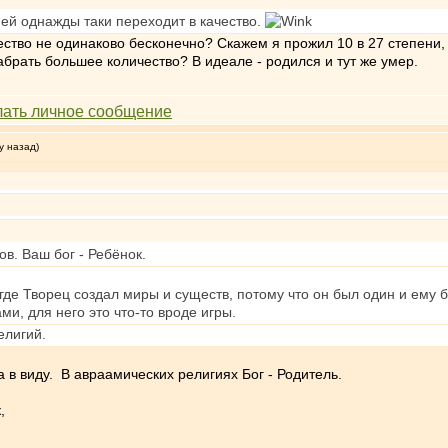
ей однажды таки переходит в качество.
чество не одинаково бесконечно? Скажем я прожил 10 в 27 степени, 
абрать большее количество? В идеале - родился и тут же умер.
у назад)
ов. Ваш бог - Ребёнок.
где Творец создал миры и существ, потому что он был один и ему б
и, для него это что-то вроде игры.
елигий.
 в виду. В авраамических религиях Бог - Родитель.
,