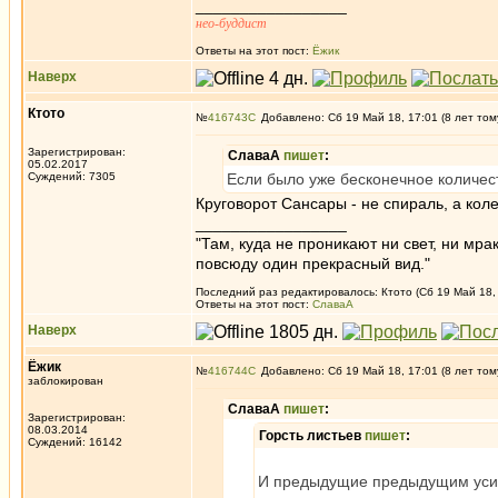
_________________
нео-буддист
Ответы на этот пост:
Ёжик
Наверх
Ктото
№
416743
Добавлено: Сб 19 Май 18, 17:01 (8 лет том
Зарегистрирован:
СлаваА
пишет
:
05.02.2017
Суждений: 7305
Если было уже бесконечное количест
Круговорот Сансары - не спираль, а коле
_________________
"Там, куда не проникают ни свет, ни мрак
повсюду один прекрасный вид."
Последний раз редактировалось: Ктото (Сб 19 Май 18, 
Ответы на этот пост:
СлаваА
Наверх
Ёжик
№
416744
Добавлено: Сб 19 Май 18, 17:01 (8 лет том
заблокирован
СлаваА
пишет
:
Зарегистрирован:
08.03.2014
Горсть листьев
пишет
:
Суждений: 16142
И предыдущие предыдущим усили