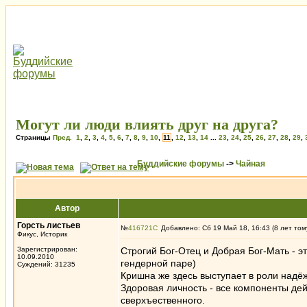
Могут ли люди влиять друг на друга?
Страницы
Пред.
1
,
2
,
3
,
4
,
5
,
6
,
7
,
8
,
9
,
10
,
11
,
12
,
13
,
14
...
23
,
24
,
25
,
26
,
27
,
28
,
29
,
Буддийские форумы
->
Чайная
Автор
Горсть листьев
№
416721
Добавлено: Сб 19 Май 18, 16:43 (8 лет том
Фикус, Историк
Зарегистрирован:
Строгий Бог-Отец и Добрая Бог-Мать - э
10.09.2010
гендерной паре)
Суждений: 31235
Кришна же здесь выступает в роли надёж
Здоровая личность - все компоненты дей
сверхъественного.