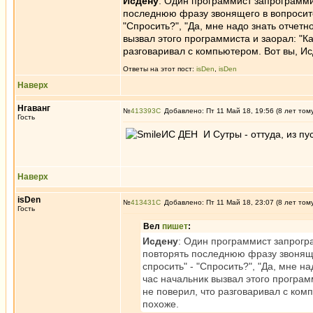
Исдену
: Один программист запрограмми
последнюю фразу звонящего в вопросител
"Спросить?", "Да, мне надо знать отчетно
вызвал этого программиста и заорал: "Ка
разговаривал с компьютером. Вот вы, Ис
Ответы на этот пост:
isDen
,
isDen
Наверх
Нгаванг
№
413393
Добавлено: Пт 11 Май 18, 19:56 (8 лет том
Гость
ИС ДЕН И Сутры - оттуда, из пу
Наверх
isDen
№
413431
Добавлено: Пт 11 Май 18, 23:07 (8 лет том
Гость
Вел
пишет
:
Исдену
: Один программист запрогр
повторять последнюю фразу звоняще
спросить" - "Спросить?", "Да, мне на
час начальник вызвал этого программ
не поверил, что разговаривал с ком
похоже.