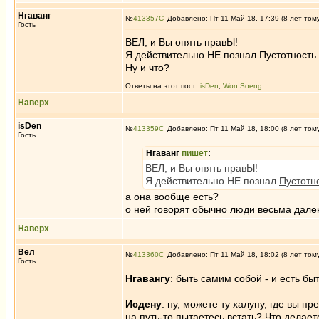
Нгаванг
№
413357
Добавлено: Пт 11 Май 18, 17:39 (8 лет том
Гость
ВЕЛ, и Вы опять правЫ!
Я действительно НЕ познал Пустотность.
Ну и что?
Ответы на этот пост:
isDen
,
Won Soeng
Наверх
isDen
№
413359
Добавлено: Пт 11 Май 18, 18:00 (8 лет том
Гость
Нгаванг
пишет
:
ВЕЛ, и Вы опять правЫ!
Я действительно НЕ познал
Пустотно
а она вообще есть?
о ней говорят обычно люди весьма далек
Наверх
Вел
№
413360
Добавлено: Пт 11 Май 18, 18:02 (8 лет том
Гость
Нгавангу
: быть самим собой - и есть б
Исдену
: ну, можете ту халупу, где вы п
на путь-то пытаетесь встать? Что делае