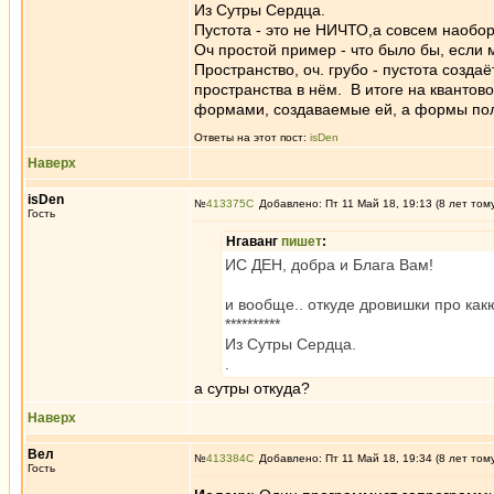
Из Сутры Сердца.
Пустота - это не НИЧТО,а совсем наобор
Оч простой пример - что было бы, есл
Пространство, оч. грубо - пустота созда
пространства в нём. В итоге на квантово
формами, создаваемые ей, а формы полн
Ответы на этот пост:
isDen
Наверх
isDen
№
413375
Добавлено: Пт 11 Май 18, 19:13 (8 лет том
Гость
Нгаванг
пишет
:
ИС ДЕН, добра и Блага Вам!
и вообще.. откуде дровишки про как
**********
Из Сутры Сердца.
.
а сутры откуда?
Наверх
Вел
№
413384
Добавлено: Пт 11 Май 18, 19:34 (8 лет том
Гость