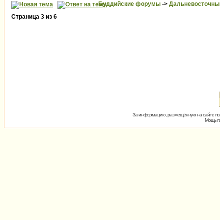
Буддийские форумы
->
Дальневосточны
Страница
3
из
6
За информацию, размещённую на сайте пол
Мощь пх