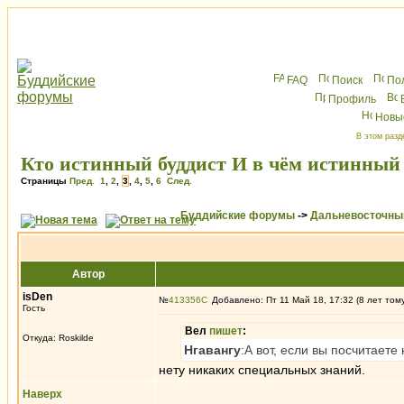
FAQ
Поиск
По
Профиль
Новы
В этом разд
Кто истинный буддист И в чём истинный
Страницы
Пред.
1
,
2
,
3
,
4
,
5
,
6
След.
Буддийские форумы
->
Дальневосточны
Автор
isDen
№
413356
Добавлено: Пт 11 Май 18, 17:32 (8 лет том
Гость
Вел
пишет
:
Откуда: Roskilde
Нгавангу
:А вот, если вы посчитает
нету никаких специальных знаний.
Наверх