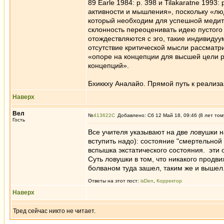
89 Earle 1984: p. 398 и Tilakaratne 1993
активности и мышления», поскольку «лю
который необходим для успешной медита
склонность переоценивать идею пустого 
отождествляются с эго, такие индивидуу
отсутствие критической мысли рассматри
«опоре на концепции для высшей цели р
концепций».
Бхиккху Аналайо. Прямой путь к реализа
Наверх
Вел
№
413622
Добавлено: Сб 12 Май 18, 09:46 (8 лет том
Гость
Все учителя указывают на две ловушки на
вступить надо): состояние "смертельной п
вспышка экстатического состояния. эти
Суть ловушки в том, что никакого продв
болваном туда зашел, таким же и вышел
Ответы на этот пост:
isDen
,
Корректор
Наверх
Тред сейчас никто не читает.