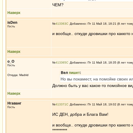
ЧЕМ?
Наверх
isDen
№
413363
Добавлено: Пт 11 Май 18, 18:21 (8 лет том
Гость
и вообще.. откуде дровишки про какюто
Наверх
о_О
№
413365
Добавлено: Пт 11 Май 18, 18:35 (8 лет том
Гость
Вел
пишет
:
Откуда: Madrid
Но вы покамест, на помойке своих и
Должно быть у вас какое-то помойное в
Наверх
Нгаванг
№
413371
Добавлено: Пт 11 Май 18, 19:02 (8 лет том
Гость
ИС ДЕН, добра и Блага Вам!
и вообще.. откуде дровишки про какюто 
**********