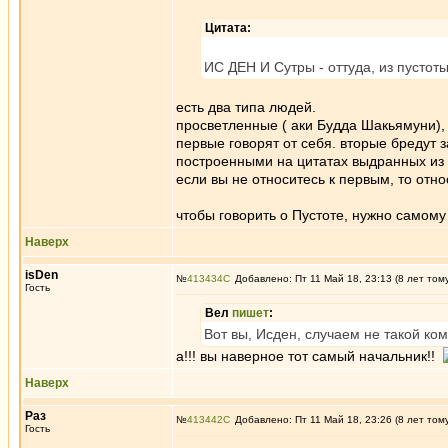
Цитата:
ИС ДЕН И Сутры - оттуда, из пустот
есть два типа людей.
просветленные ( аки Будда Шакьямуни),
первые говорят от себя. вторые бреду
построенными на цитатах выдранных из 
если вы не относитесь к первым, то отно
чтобы говорить о Пустоте, нужно само
Наверх
isDen
№
413434
Добавлено: Пт 11 Май 18, 23:13 (8 лет том
Гость
Вел
пишет
:
Вот вы, Исден, случаем не такой ко
а!!! вы наверное тот самый начальник!!
Наверх
Раз
№
413442
Добавлено: Пт 11 Май 18, 23:26 (8 лет том
Гость