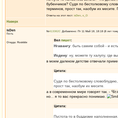
бубенчиков? Судя по бестолковому слов
терминов, прост так, наобум их месите.
Ответы на этот пост:
isDen
,
о_О
Наверх
isDen
№
413362
Добавлено: Пт 11 Май 18, 18:18 (8 лет том
Гость
Вел
пишет
:
Откуда: Roskilde
Нгавангу
: быть самим собой - и ес
Исдену
: ну, можете ту халупу, где 
в моем далеком детстве отвечали прим
Цитата:
Судя по бестолковому словоблудию, 
прост так, наобум их месите.
Чел
а в современном мире говорят так. -
но... я то вас прекрасно понимаю.
Цитата:
Пустота-то в буддизме наполненная