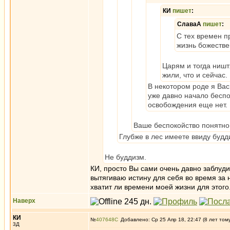
КИ
пишет
:
СлаваА
пишет
:
С тех времен п
жизнь божестве
Царям и тогда ништ
жили, что и сейчас.
В некотором роде я Вас
уже давно начало беспо
освобождения еще нет.
Ваше беспокойство понятно -
Глубже в лес имеете ввиду буд
Не буддизм.
КИ, просто Вы сами очень давно заблуди
вытягиваю истину для себя во время за 
хватит ли времени моей жизни для этого
Наверх
КИ
№
407648
Добавлено: Ср 25 Апр 18, 22:47 (8 лет том
3Д