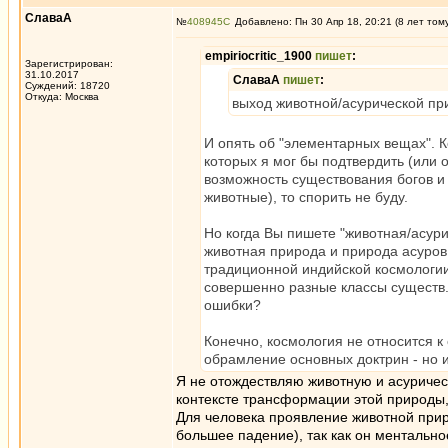
СлаваА
№
408945
Добавлено: Пн 30 Апр 18, 20:21 (8 лет том
empiriocritic_1900
пишет
:
Зарегистрирован:
31.10.2017
СлаваА
пишет
:
Суждений: 18720
Откуда: Москва
выход животной/асурической п
И опять об "элементарных вещах". 
которых я мог бы подтвердить (или 
возможность существования богов и 
животные), то спорить не буду.
Но когда Вы пишете "животная/асурич
животная природа и природа асуров 
традиционной индийской космологии
совершенно разные классы существ.
ошибки?
Конечно, космология не относится 
обрамление основных доктрин - но 
Я не отождествляю животную и асуричес
контексте трансформации этой природы,
Для человека проявление животной при
большее падение), так как он ментально