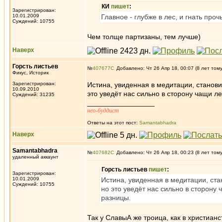
КИ
пишет
:
Зарегистрирован:
10.01.2009
Главное - глубже в лес, и гнать про
Суждений: 10755
Чем толще партизаны, тем лучше)
Наверх
Горсть листьев
№
407677
Добавлено: Чт 26 Апр 18, 00:07 (8 лет том
Фикус, Историк
Зарегистрирован:
Истина, увиденная в медитации, станови
10.09.2010
это уведёт нас сильно в сторону чащи л
Суждений: 31235
_________________
нео-буддист
Ответы на этот пост:
Samantabhadra
Наверх
Samantabhadra
№
407682
Добавлено: Чт 26 Апр 18, 00:23 (8 лет том
удаленный аккаунт
Горсть листьев
пишет
:
Зарегистрирован:
10.01.2009
Истина, увиденная в медитации, ста
Суждений: 10755
но это уведёт нас сильно в сторону
разницы.
Так у СлавыА же троица, как в христианс