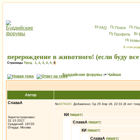
FAQ
Поиск
По
Профиль
Новы
В этом разд
перерождение в животного! (если буду все
Страницы
Пред.
1
,
2
,
3
,
4
,
5
,
6
Буддийские форумы
->
Чайная
Автор
СлаваА
№
407643
Добавлено: Ср 25 Апр 18, 22:31 (8 лет том
КИ
пишет
:
Зарегистрирован:
31.10.2017
СлаваА
пишет
:
Суждений: 18720
Откуда: Москва
КИ
пишет
:
СлаваА
пишет
: