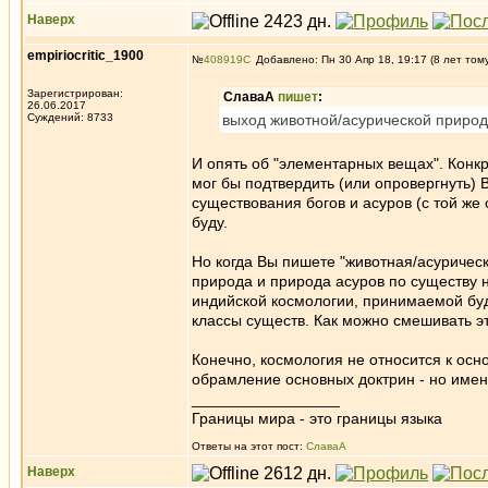
Наверх
empiriocritic_1900
№
408919
Добавлено: Пн 30 Апр 18, 19:17 (8 лет том
Зарегистрирован:
СлаваА
пишет
:
26.06.2017
Суждений: 8733
выход животной/асурической приро
И опять об "элементарных вещах". Конк
мог бы подтвердить (или опровергнуть) 
существования богов и асуров (с той же
буду.
Но когда Вы пишете "животная/асурическа
природа и природа асуров по существу н
индийской космологии, принимаемой буд
классы существ. Как можно смешивать э
Конечно, космология не относится к ос
обрамление основных доктрин - но имен
_________________
Границы мира - это границы языка
Ответы на этот пост:
СлаваА
Наверх