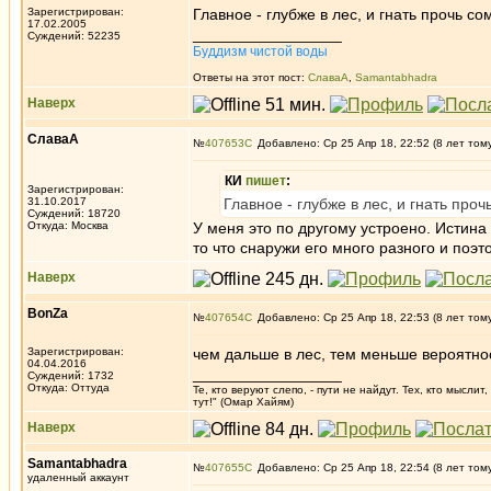
Зарегистрирован:
Главное - глубже в лес, и гнать прочь со
17.02.2005
_________________
Суждений: 52235
Буддизм чистой воды
Ответы на этот пост:
СлаваА
,
Samantabhadra
Наверх
СлаваА
№
407653
Добавлено: Ср 25 Апр 18, 22:52 (8 лет том
КИ
пишет
:
Зарегистрирован:
31.10.2017
Главное - глубже в лес, и гнать про
Суждений: 18720
Откуда: Москва
У меня это по другому устроено. Истина
то что снаружи его много разного и поэт
Наверх
BonZa
№
407654
Добавлено: Ср 25 Апр 18, 22:53 (8 лет том
Зарегистрирован:
чем дальше в лес, тем меньше вероятно
04.04.2016
_________________
Суждений: 1732
Откуда: Oттyдa
Те, кто веруют слепо, - пути не найдут. Тех, кто мысли
тут!" (Омар Хайям)
Наверх
Samantabhadra
№
407655
Добавлено: Ср 25 Апр 18, 22:54 (8 лет том
удаленный аккаунт