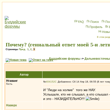
FAQ
Поиск
По
Профиль
Новы
В этом разд
Почему? (гениальный ответ моей 5-и лет
Страницы
Пред.
1
,
2
,
3
Буддийские форумы
->
Дальневосточны
Автор
Нгаванг
№
404152
Добавлено: Сб 14 Апр 18, 06:55 (8 лет том
Гость
И "Люди на холме" того же НАУ.
Услышьте, кто не слышал, а кто слышал 
и это - НАЗИДАТЕЛЬНО!!!
)
Наверх