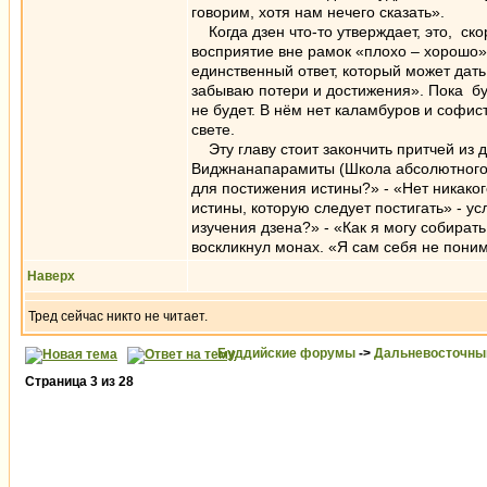
говорим, хотя нам нечего сказать».
Когда дзен что-то утверждает, это, скор
восприятие вне рамок «плохо – хорошо»
единственный ответ, который может дать
забываю потери и достижения». Пока буд
не будет. В нём нет каламбуров и софис
свете.
Эту главу стоит закончить притчей из 
Виджнанапарамиты (Школа абсолютного 
для постижения истины?» - «Нет никакого
истины, которую следует постигать» - ус
изучения дзена?» - «Как я могу собирать
воскликнул монах. «Я сам себя не поним
Наверх
Тред сейчас никто не читает.
Буддийские форумы
->
Дальневосточны
Страница
3
из
28