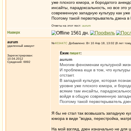
уже плохого юмора, и бородатого анекдо
инсайты, парадоксальность, но все это 
современную западную культуру как уже 
Поэтому такой первоткрыватель дзена в
Ответы на этот пост:
aurum
Наверх
aurum
№
403447
Добавлено: Вт 10 Апр 18, 13:02 (8 лет том
удаленный аккаунт
Ёжик
пишет
:
Зарегистрирован:
10.04.2012
aurum
Суждений: 6892
Многим феноменам культурной жизн
И проблема еще в том, что культуры
отстает.
В западной культуре, которая познак
уровне уже плохого юмора, и борода
всякие там инсайты, парадоксальнос
войдя в общую современную западную
Поэтому такой первоткрыватель дзе
Я бы не стал так возвышать западную кул
юмора в виде "водка, перестройка, матр
На мой взгляд, дзен изначально не для 