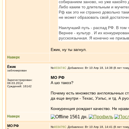
собиранием заново, но уже какойто 
Либо каким то длительным и мучите
Рф как это ни странно довольно так
не может образовать свой достаточн
Наилучший путь - распад РФ. В том ч
Вернее - культур . И их конкурирова
русскоязычная. Я конечно не призы
Ежик, ну ты загнул.
Наверх
Ёжик
№
403474
Добавлено: Вт 10 Апр 18, 14:38 (8 лет том
заблокирован
МО РФ
Зарегистрирован:
А шо такоэ?
08.03.2014
Суждений: 16142
Почему есть множество англоязычных стр
да еще внутри - Техас, Уэльс, и тд. А р
Конкуренция рождает качество. Не нравит
Наверх
МО РФ
№
403476
Добавлено: Вт 10 Апр 18, 14:41 (8 лет том