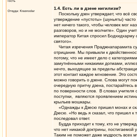
Гость
1.4. Есть ли в дзене нигилизм?
Откуда: Krasnodar
Поскольку дзен утверждает, что всё сво
утверждение «пустоты» (шуньяты) часто
нет ничего такого, чтобы человек мог на
разговоров, но и не молчите». Один учит
император Китая спросил Бодхидхарму о 
святого».
Читая изречения Праджнапарамита сутры
отрицание. Мы привыкли к двойственности
потому, что не имеет дело с категориям
замутнёнными никакими догмами, иллюзи
нечто, выходящее за пределы абстракций
этот контакт каждое мгновение. Это сос
можно говорить о дзене. Слова могут по
очередную притчу дзена, постарайтесь в
по поверхности слов. В словах учителя 
поступки, являются проявлением истины
крыльев мошкары.
«Однажды к Дзесю пришел монах и сказал
Дзесю. «Но ведь я сказал, что пришел к 
последовал ответ.
Будда приходит к тому, кто не утвержда
что нет никакой доктрины, постигаемой у
Таким не поможет даже мудрость всех м