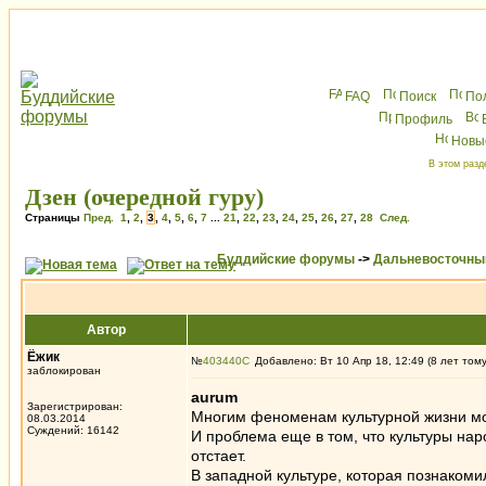
FAQ
Поиск
По
Профиль
Новы
В этом разд
Дзен (очередной гуру)
Страницы
Пред.
1
,
2
,
3
,
4
,
5
,
6
,
7
...
21
,
22
,
23
,
24
,
25
,
26
,
27
,
28
След.
Буддийские форумы
->
Дальневосточны
Автор
Ёжик
№
403440
Добавлено: Вт 10 Апр 18, 12:49 (8 лет том
заблокирован
aurum
Зарегистрирован:
Многим феноменам культурной жизни мо
08.03.2014
Суждений: 16142
И проблема еще в том, что культуры нар
отстает.
В западной культуре, которая познакомил