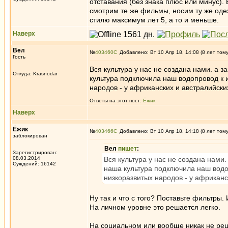
отставания (без знака плюс или минус). 
смотрим те же фильмы, носим ту же одеж
стилю максимум лет 5, а то и меньше.
Наверх
Вел
№
403460
Добавлено: Вт 10 Апр 18, 14:08 (8 лет том
Гость
Вся культура у нас не создана нами. а 
Откуда: Krasnodar
культура подключила наш водопровод к и
народов - у африканских и австралийски
Ответы на этот пост:
Ёжик
Наверх
Ёжик
№
403466
Добавлено: Вт 10 Апр 18, 14:18 (8 лет том
заблокирован
Вел
пишет
:
Зарегистрирован:
08.03.2014
Вся культура у нас не создана нами.
Суждений: 16142
наша культура подключила наш водоп
низкоразвитых народов - у африканс
Ну так и что с того? Поставьте фильтры
На личном уровне это решается легко.
На социальном или вообще никак не ре