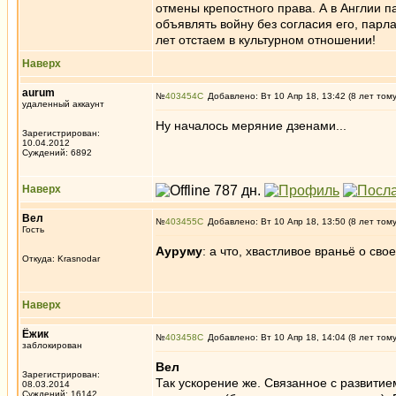
отмены крепостного права. А в Англии п
объявлять войну без согласия его, парла
лет отстаем в культурном отношении!
Наверх
aurum
№
403454
Добавлено: Вт 10 Апр 18, 13:42 (8 лет том
удаленный аккаунт
Ну началось меряние дзенами...
Зарегистрирован:
10.04.2012
Суждений: 6892
Наверх
Вел
№
403455
Добавлено: Вт 10 Апр 18, 13:50 (8 лет том
Гость
Ауруму
: а что, хвастливое враньё о сво
Откуда: Krasnodar
Наверх
Ёжик
№
403458
Добавлено: Вт 10 Апр 18, 14:04 (8 лет том
заблокирован
Вел
Зарегистрирован:
Так ускорение же. Связанное с развити
08.03.2014
Суждений: 16142