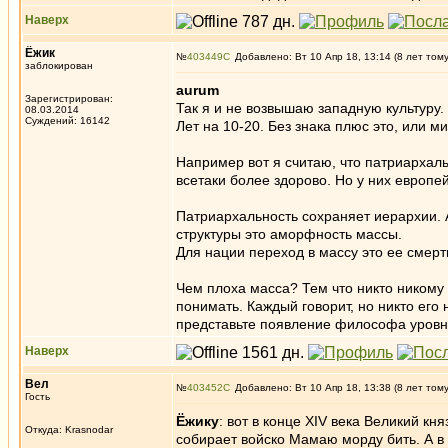
Наверх
Ёжик
№
403449
Добавлено: Вт 10 Апр 18, 13:14 (8 лет том
заблокирован
aurum
Зарегистрирован:
Так я и не возвышаю западную культуру
08.03.2014
Суждений: 16142
Лет на 10-20. Без знака плюс это, или ми
Например вот я считаю, что патриархаль
всетаки более здорово. Но у них европе
Патриархальность сохраняет иерархии. 
структуры это аморфность массы.
Для нации переход в массу это ее смерт
Чем плоха масса? Тем что никто никому н
понимать. Каждый говорит, но никто его
представьте появление философа уровня 
Наверх
Вел
№
403452
Добавлено: Вт 10 Апр 18, 13:38 (8 лет том
Гость
Ёжику
: вот в конце XIV века Великий кн
Откуда: Krasnodar
собирает войско Мамаю морду бить. А в