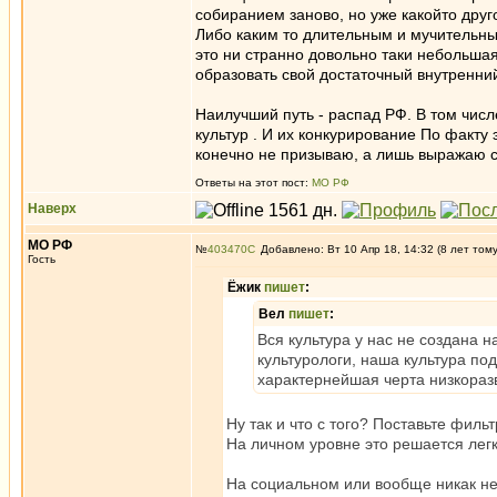
собиранием заново, но уже какойто друг
Либо каким то длительным и мучительны
это ни странно довольно таки небольшая
образовать свой достаточный внутренний
Наилучший путь - распад РФ. В том числе
культур . И их конкурирование По факту 
конечно не призываю, а лишь выражаю 
Ответы на этот пост:
МО РФ
Наверх
МО РФ
№
403470
Добавлено: Вт 10 Апр 18, 14:32 (8 лет том
Гость
Ёжик
пишет
:
Вел
пишет
:
Вся культура у нас не создана 
культурологи, наша культура по
характернейшая черта низкоразв
Ну так и что с того? Поставьте фил
На личном уровне это решается легк
На социальном или вообще никак н