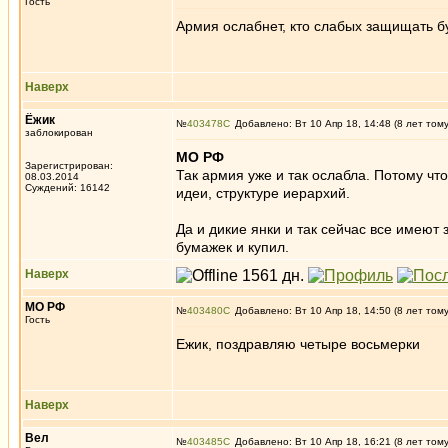
Гость
Армия ослабнет, кто слабых защищать бу
Наверх
Ёжик
№
403478
Добавлено: Вт 10 Апр 18, 14:48 (8 лет том
заблокирован
МО РФ
Зарегистрирован:
Так армия уже и так ослабла. Потому ч
08.03.2014
Суждений: 16142
идеи, структуре иерархий.
Да и дикие янки и так сейчас все имеют 
бумажек и купил.
Наверх
МО РФ
№
403480
Добавлено: Вт 10 Апр 18, 14:50 (8 лет том
Гость
Ежик, поздравляю четыре восьмерки
Наверх
Вел
№
403485
Добавлено: Вт 10 Апр 18, 16:21 (8 лет том