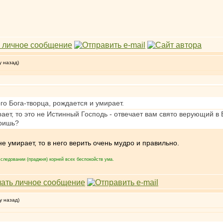
у назад)
го Бога-творца, рождается и умирает.
ает, то это не Истинный Господь - отвечает вам свято верующий в Б
еришь?
е умирает, то в него верить очень мудро и правильно.
следовании (праджня) корней всех беспокойств ума.
у назад)