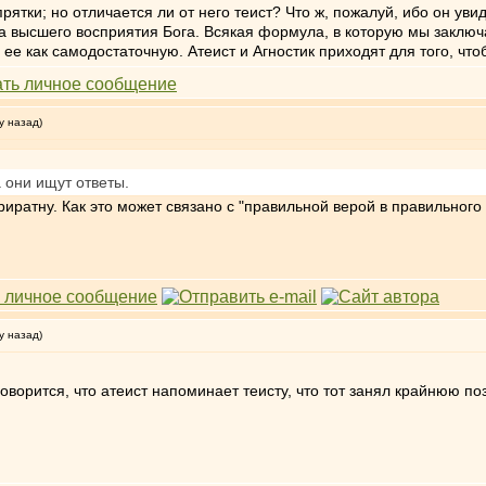
рятки; но отличается ли от него теист? Что ж, пожалуй, ибо он увид
 высшего восприятия Бога. Всякая формула, в которую мы заключае
ее как самодостаточную. Атеист и Агностик приходят для того, чт
у назад)
 они ищут ответы.
риратну. Как это может связано с "правильной верой в правильного
у назад)
оворится, что атеист напоминает теисту, что тот занял крайнюю по