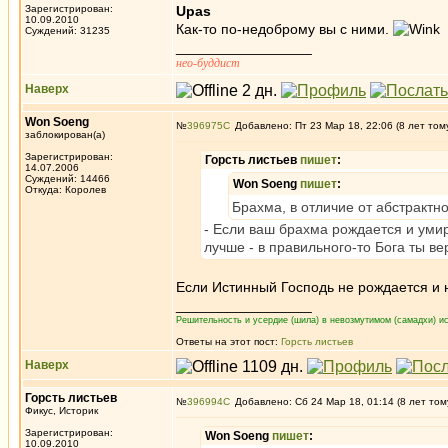
Зарегистрирован:
Upas
10.09.2010
Как-то по-недоброму вы с ними.
Суждений: 31235
_________________
нео-буддист
Наверх
Won Soeng
№
396975
Добавлено: Пт 23 Мар 18, 22:06 (8 лет том
заблокирован(а)
Зарегистрирован:
Горсть листьев
пишет
:
14.07.2006
Суждений: 14466
Won Soeng
пишет
:
Откуда: Королев
Брахма, в отличие от абстрактно
- Если ваш брахма рождается и умир
лучше - в правильного-то Бога ты в
Если Истинный Господь не рождается и н
_________________
Решительность и усердие (шила) в невозмутимом (самадхи) ис
Ответы на этот пост:
Горсть листьев
Наверх
Горсть листьев
№
396994
Добавлено: Сб 24 Мар 18, 01:14 (8 лет том
Фикус, Историк
Зарегистрирован:
Won Soeng
пишет
:
10.09.2010