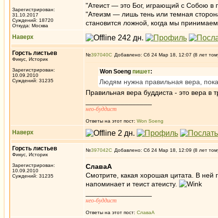
"Атеист — это Бог, играющий с Собою в п
Зарегистрирован:
"Атеизм — лишь тень или темная сторона
31.10.2017
Суждений: 18720
становится ложной, когда мы принимаем 
Откуда: Москва
Наверх
Горсть листьев
№
397040
Добавлено: Сб 24 Мар 18, 12:07 (8 лет том
Фикус, Историк
Зарегистрирован:
Won Soeng
пишет
:
10.09.2010
Суждений: 31235
Людям нужна правильная вера, пока
Правильная вера буддиста - это вера в т
_________________
нео-буддист
Ответы на этот пост:
Won Soeng
Наверх
Горсть листьев
№
397042
Добавлено: Сб 24 Мар 18, 12:09 (8 лет том
Фикус, Историк
Зарегистрирован:
СлаваА
10.09.2010
Смотрите, какая хорошая цитата. В ней г
Суждений: 31235
напоминает и теист атеисту.
_________________
нео-буддист
Ответы на этот пост:
СлаваА