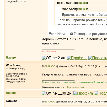
Суждений: 31235
Горсть листьев
пишет
:
Won Soeng
пишет
:
Брахма, в отличие от абстра
- Если ваш брахма рождается и 
лучше - в правильного-то Бога 
Если Истинный Господь не рождается
Хороший ответ. Но из него не понятно, в
правильно.
_________________
нео-буддист
Наверх
Won Soeng
№
396996
Добавлено: Сб 24 Мар 18, 01:22 (8 лет том
заблокирован(а)
Зарегистрирован:
Людям нужна правильная вера, пока они
14.07.2006
_________________
Суждений: 14466
Откуда: Королев
Решительность и усердие (шила) в невозмутимом (самадхи) ис
Ответы на этот пост:
Горсть листьев
Наверх
СлаваА
№
397002
Добавлено: Сб 24 Мар 18, 08:19 (8 лет том