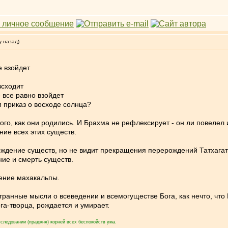
у назад)
е взойдет
всходит
 все равно взойдет
м приказ о восходе солнца?
го, как они родились. И Брахма не рефлексирует - он ли повелел
ие всех этих существ.
ождение существ, но не видит прекращения перерождений Татхагато
ние и смерть существ.
шение махакальпы.
ранные мысли о всеведении и всемогуществе Бога, как нечто, что Б
га-творца, рождается и умирает.
следовании (праджня) корней всех беспокойств ума.