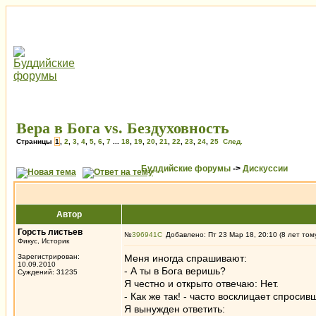
Вера в Бога vs. Бездуховность
Страницы
1
,
2
,
3
,
4
,
5
,
6
,
7
...
18
,
19
,
20
,
21
,
22
,
23
,
24
,
25
След.
Буддийские форумы
->
Дискуссии
Автор
Горсть листьев
№
396941
Добавлено: Пт 23 Мар 18, 20:10 (8 лет том
Фикус, Историк
Зарегистрирован:
Меня иногда спрашивают:
10.09.2010
- А ты в Бога веришь?
Суждений: 31235
Я честно и открыто отвечаю: Нет.
- Как же так! - часто восклицает спросив
Я вынужден ответить: