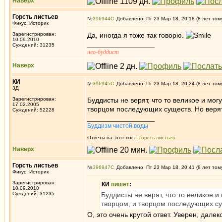
Наверх
Горсть листьев
№
396944
Добавлено: Пт 23 Мар 18, 20:18 (8 лет том
Фикус, Историк
Зарегистрирован:
Да, иногда я тоже так говорю.
10.09.2010
_________________
Суждений: 31235
нео-буддист
Наверх
КИ
№
396945
Добавлено: Пт 23 Мар 18, 20:24 (8 лет том
3Д
Зарегистрирован:
Буддисты не верят, что то великое и м
17.02.2005
творцом последующих существ. Но верят в
Суждений: 52228
_________________
Буддизм чистой воды
Ответы на этот пост:
Горсть листьев
Наверх
Горсть листьев
№
396947
Добавлено: Пт 23 Мар 18, 20:41 (8 лет том
Фикус, Историк
Зарегистрирован:
КИ
пишет
:
10.09.2010
Суждений: 31235
Буддисты не верят, что то великое
творцом, и творцом последующих суще
О, это очень крутой ответ. Уверен, дале