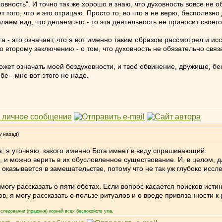
ховность". И точно так же хорошо я знаю, что духовность вовсе не о
ет того, что я это отрицаю. Просто то, во что я не верю, бесполезно
лаем вид, что делаем это - то эта деятельность не приносит свое
ога - это означает, что я вот именно таким образом рассмотрел и ис
 второму заключению - о том, что духовность не обязательно связа
 может означать моей бездуховности, и твоё обвинение, дружище, б
бе - мне вот этого не надо.
у назад)
а, я уточняю: какого именно Бога имеет в виду спрашивающий.
, и можно верить в их обусловленное существование. И, в целом, д
казывается в замешательстве, потому что не так уж глубоко иссле
 могу рассказать о пяти обетах. Если вопрос касается поисков исти
в, я могу рассказать о пользе ритуалов и о вреде привязанности к
следовании (праджня) корней всех беспокойств ума.