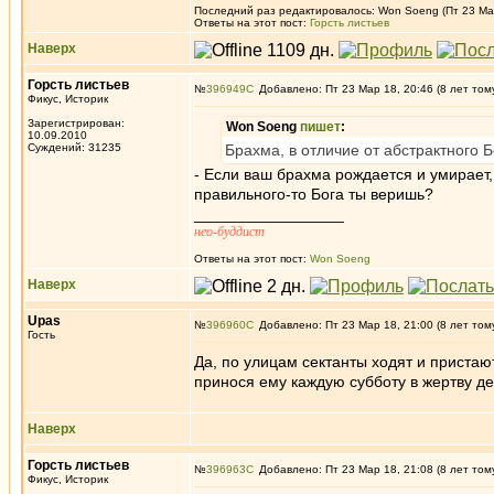
Последний раз редактировалось: Won Soeng (Пт 23 Мар 
Ответы на этот пост:
Горсть листьев
Наверх
Горсть листьев
№
396949
Добавлено: Пт 23 Мар 18, 20:46 (8 лет том
Фикус, Историк
Зарегистрирован:
Won Soeng
пишет
:
10.09.2010
Суждений: 31235
Брахма, в отличие от абстрактного Б
- Если ваш брахма рождается и умирает, 
правильного-то Бога ты веришь?
_________________
нео-буддист
Ответы на этот пост:
Won Soeng
Наверх
Upas
№
396960
Добавлено: Пт 23 Мар 18, 21:00 (8 лет том
Гость
Да, по улицам сектанты ходят и пристаю
принося ему каждую субботу в жертву де
Наверх
Горсть листьев
№
396963
Добавлено: Пт 23 Мар 18, 21:08 (8 лет том
Фикус, Историк