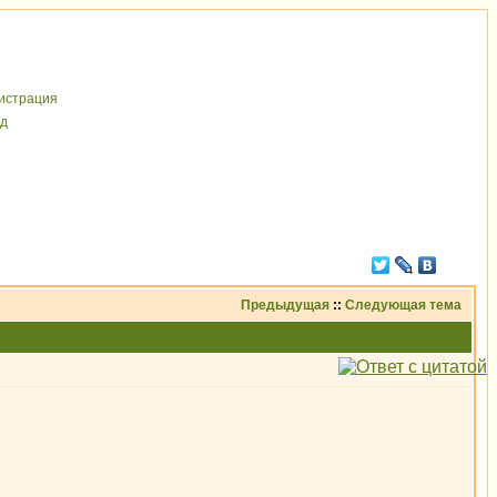
иcтрaция
д
Предыдущая
::
Следующая тема