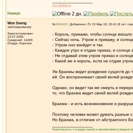
_________________
нео-буддист
Наверх
Won Soeng
№
396946
Добавлено: Пт 23 Мар 18, 20:41 (8 лет том
заблокирован(а)
Зарегистрирован:
- Король, прикажи, чтобы солнце взошло
14.07.2006
- Сейчас ночь. Утром я прикажу, и солнц
Суждений: 14466
Откуда: Королев
- Утром оно взойдет и так.
- Каждое утро я отдаю приказ, и солнце 
- Не отдавай этим утром приказ и солнце
- Какой же я король, если не отдам утро
Ум Брахмы видит рождение существ до то
ей. Он воспринимает своей волей рожден
Однако, он видит так же смерть и перер
то, что Брахма видит своей волей рожде
Брахма - и есть возникновение и разру
Поэтому человек может думать разные ст
Но Брахма, в отличие от абстрактного Бо
_________________
Решительность и усердие (шила) в невозмутимом (самадхи) ис