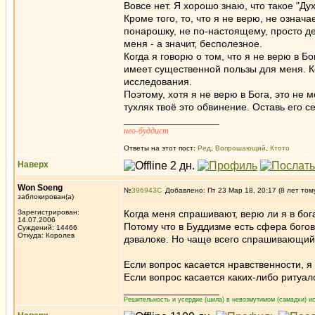
Вовсе нет. Я хорошо знаю, что такое "Ду
Кроме того, то, что я не верю, не означа
понарошку, не по-настоящему, просто де
меня - а значит, бесполезное.
Когда я говорю о том, что я не верю в Б
имеет существенной пользы для меня. Ко
исследования.
Поэтому, хотя я не верю в Бога, это не
тухляк твоё это обвинение. Оставь его се
_________________
нео-буддист
Ответы на этот пост:
Ред
,
Вопрошающий
,
Ктото
Наверх
Won Soeng
№
396943
Добавлено: Пт 23 Мар 18, 20:17 (8 лет том
заблокирован(а)
Зарегистрирован:
Когда меня спрашивают, верю ли я в бог
14.07.2006
Потому что в Буддизме есть сфера богов
Суждений: 14466
Откуда: Королев
дэвалоке. Но чаще всего спрашивающий о
Если вопрос касается нравственности, я
Если вопрос касается каких-либо ритуало
_________________
Решительность и усердие (шила) в невозмутимом (самадхи) ис