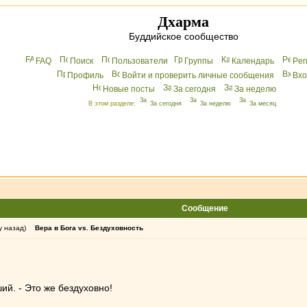
Дхарма
Буддийское сообщество
FAQ
Поиск
Пользователи
Группы
Календарь
Peг
Профиль
Войти и проверить личные сообщения
Вхo
Новые посты
За сегодня
За неделю
В этом разделе:
За сегодня
За неделю
За месяц
Сообщение
у назад)
Вера в Бога vs. Бездуховность
ший. - Это же бездуховно!