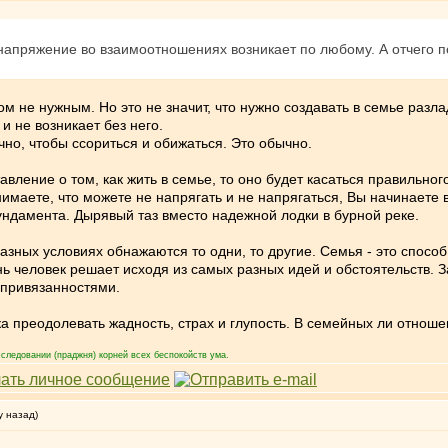
 напряжение во взаимоотношениях возникает по любому. А отчего п
 не нужным. Но это не значит, что нужно создавать в семье разлад
 не возникает без него.
но, чтобы ссориться и обижаться. Это обычно.
авление о том, как жить в семье, то оно будет касаться правильно
имаете, что можете не напрягать и не напрягаться, Вы начинаете в
ндамента. Дырявый таз вместо надежной лодки в бурной реке.
разных условиях обнажаются то одни, то другие. Семья - это спос
ь человек решает исходя из самых разных идей и обстоятельств. З
привязанностями.
а преодолевать жадность, страх и глупость. В семейных ли отноше
следовании (праджня) корней всех беспокойств ума.
у назад)