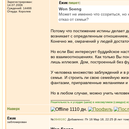
Зарегистрирован:
Ёжик
пишет
:
14.07.2006
Суждений: 14466
Won Soeng
Откуда: Королев
Может не именно что ссориться, но
отказ от семьи?
Потому что постижение истины делает дом
возникает с определенным отношением, и
Конечно же, омрачений у людей достаточ
Но если Вас интересует буддийское наст
во взаимоотношениях. Как только Вы пон
лишь иллюзия. Дом, построенный без фу
У человека множество заблуждений и в 
семье. И строить ли свою семейную жизн
фантазии, приправленные желаниями и 
Но в любом случае, можно учить человек
_________________
Решительность и усердие (шила) в невозмутимом (самадхи) ис
Наверх
Ёжик
№
394916
Добавлено: Пт 16 Мар 18, 22:25 (8 лет том
заблокирован