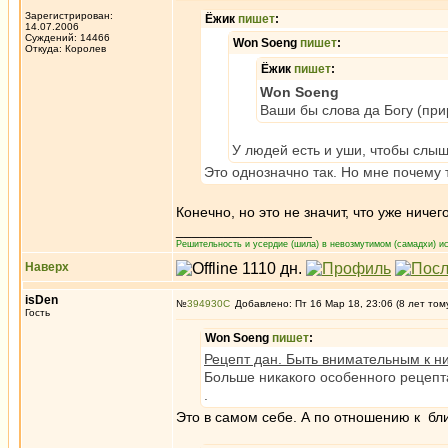
Зарегистрирован:
Ёжик
пишет
:
14.07.2006
Суждений: 14466
Won Soeng
пишет
:
Откуда: Королев
Ёжик
пишет
:
Won Soeng
Ваши бы слова да Богу (при
У людей есть и уши, чтобы слыш
Это однозначно так. Но мне почему 
Конечно, но это не значит, что уже нич
_________________
Решительность и усердие (шила) в невозмутимом (самадхи) ис
Наверх
isDen
№
394930
Добавлено: Пт 16 Мар 18, 23:06 (8 лет том
Гость
Won Soeng
пишет
:
Рецепт дан. Быть внимательным к ни
Больше никакого особенного рецепта
.
Это в самом себе. А по отношению к б