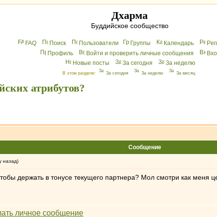
Дхарма
Буддийское сообщество
FAQ
Поиск
Пользователи
Группы
Календарь
Peг
Профиль
Войти и проверить личные сообщения
Вхo
Новые посты
За сегодня
За неделю
В этом разделе:
За сегодня
За неделю
За месяц
йских атрибутов?
Сообщение
у назад)
 чтобы держать в тонусе текущего партнера? Мол смотри как меня 