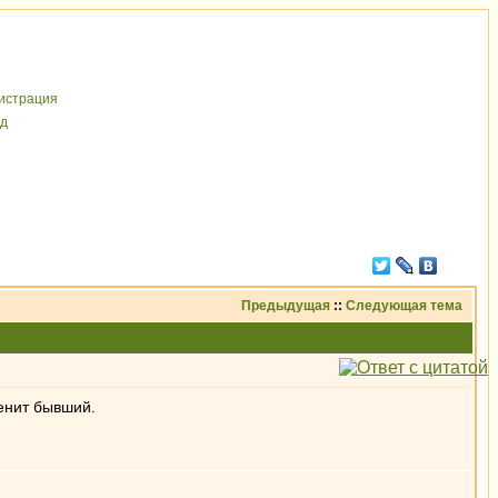
иcтрaция
д
Предыдущая
::
Следующая тема
ценит бывший.