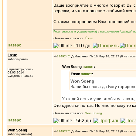
Ваше восприятие о многом говорит. Вы с
веревки, и что отношение любимой женщи
С таким настроением Вам отношений не 
_________________
Решительность и усердие (шила) в невозмутимом (самадхи) ис
Ответы на этот пост:
Ёжик
Наверх
Ёжик
№
394924
Добавлено: Пт 16 Мар 18, 22:37 (8 лет том
заблокирован
Won Soeng
пишет
:
Зарегистрирован:
08.03.2014
Ёжик
пишет
:
Суждений: 16142
Won Soeng
Ваши бы слова да Богу (природе
У людей есть и уши, чтобы слышать,
Это однозначно так. Но мне почему то к
Ответы на этот пост:
Won Soeng
Наверх
Won Soeng
№
394927
Добавлено: Пт 16 Мар 18, 22:42 (8 лет том
заблокирован(а)