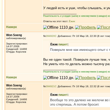
У людей есть и уши, чтобы слышать, и у
_________________
Решительность и усердие (шила) в невозмутимом (самадхи) ис
Ответы на этот пост:
Ёжик
Наверх
Won Soeng
№
394920
Добавлено: Пт 16 Мар 18, 22:30 (8 лет том
заблокирован(а)
Зарегистрирован:
Ёжик
пишет
:
14.07.2006
Суждений: 14466
Поверьте мне как имеющего опыт с 
Откуда: Королев
Вы не один такой. Поверьте лучше тем, 
Не уметь что-то делать можно тысячу раз
_________________
Решительность и усердие (шила) в невозмутимом (самадхи) ис
Наверх
Won Soeng
№
394921
Добавлено: Пт 16 Мар 18, 22:32 (8 лет том
заблокирован(а)
Зарегистрирован:
Ёжик
пишет
:
14.07.2006
Суждений: 14466
Вообще то это далеко не мелочи во 
Откуда: Королев
это стерпишь. А потом бросит.