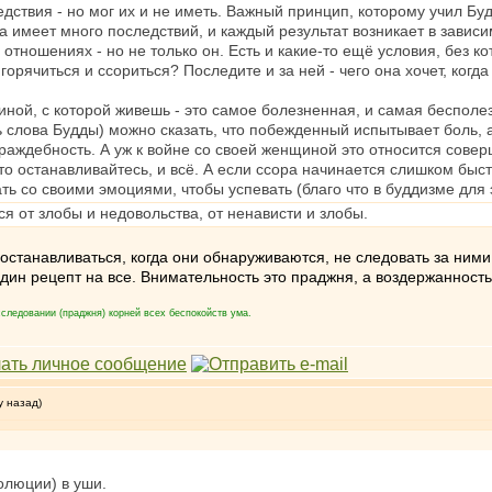
дствия - но мог их и не иметь. Важный принцип, которому учил Буд
 имеет много последствий, и каждый результат возникает в зависим
отношениях - но не только он. Есть и какие-то ещё условия, без к
 горячиться и ссориться? Последите и за ней - чего она хочет, ког
иной, с которой живешь - это самое болезненная, и самая бесполез
ь слова Будды) можно сказать, что побежденный испытывает боль, 
раждебность. А уж к войне со своей женщиной это относится совер
то останавливайтесь, и всё. А если ссора начинается слишком быст
ть со своими эмоциями, чтобы успевать (благо что в буддизме для 
ся от злобы и недовольства, от ненависти и злобы.
останавливаться, когда они обнаруживаются, не следовать за ними
дин рецепт на все. Внимательность это праджня, а воздержанность
следовании (праджня) корней всех беспокойств ума.
у назад)
олюции) в уши.