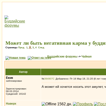
Может ли быть негативная карма у будди
Страницы
Пред.
1
,
2
,
3
,
4
След.
Буддийские форумы
->
Чайная
Автор
Ёжик
№
394907
Добавлено: Пт 16 Мар 18, 21:20 (8 лет том
заблокирован
А может ей хочется носить этот амулет,
Зарегистрирован:
08.03.2014
Суждений: 16142
Наверх