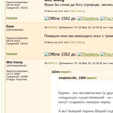
Won Soeng
Зарегистрирован:
Ваши бы слова да Богу (природе, эволюц
08.03.2014
Суждений: 16142
Ответы на этот пост:
Won Soeng
Наверх
Ёжик
№
394918
Добавлено: Пт 16 Мар 18, 22:28 (8 лет том
заблокирован
Поверьте мне как имеющего опыт с трем
Зарегистрирован:
08.03.2014
Ответы на этот пост:
Won Soeng
Суждений: 16142
Наверх
Won Soeng
№
394917
Добавлено: Пт 16 Мар 18, 22:28 (8 лет том
заблокирован(а)
Зарегистрирован:
isDen
пишет
:
14.07.2006
Суждений: 14466
empiriocritic_1900
пишет
:
Откуда: Королев
Карма - это человеческие (и др
следующих существований - но в
могут создавать никакую карму.
А вот бывший парень Вашей подр