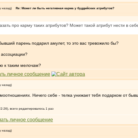
у назад)
Re: Может ли быть негативная карма у буддийских атрибутов?
азать про карму таких атрибутов? Может такой атрибут нести в себ
о бывший парень подарил амулет, то это вас тревожило бы?
е ассоциации?
ю к таким мелочам?
у назад)
моотношениях. Ничего себе - телка унижает тебя подарком от бывше
2:26), всего редактировалось 1 раз
у назад)