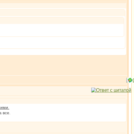
.
ними.
 все.