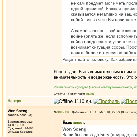
не сам предмет, мог иметь после
одной причиной. Каждая причина
сказывается негативно на ваших 
собой - из-за чего Вы начинаете
А самое главное - война с женщ
войне (опять же, если вспомнит
война продлевает и укрепляет в
возникает ситуация ссоры. Прос
начать более интенсивно работа
Рецепт дайте человеку. Как избавить
Рецепт дан. Быть внимательным к ним и 
внимательность и воздержанность. Это о
_________________
Решительность и усердие (шила) в невозмутимом (самадхи) ис
Ответы на этот пост:
isDen
Наверх
Won Soeng
№
394919
Добавлено: Пт 16 Мар 18, 22:29 (8 лет том
заблокирован(а)
Зарегистрирован:
Ёжик
пишет
:
14.07.2006
Суждений: 14466
Won Soeng
Откуда: Королев
Ваши бы слова да Богу (природе, эв