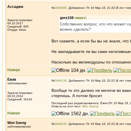
Ассаджи
№
394909
Добавлено: Пт 16 Мар 18, 21:43 (8 лет том
gore108
пишет
:
Зарегистрирован:
09.10.2017
Собственно вопрос, кто что может ск
Суждений: 845
можно сделать?
Откуда: Киев
Вот скажите, а если бы вы не знали, чт
Не закладываете ли вы сами негативны
Насколько вы великодушны по отношени
Наверх
Ёжик
№
394913
Добавлено: Пт 16 Мар 18, 22:22 (8 лет том
заблокирован
Вообще то это далеко не мелочи во взаи
Зарегистрирован:
стерпишь. А потом бросит.
08.03.2014
Суждений: 16142
Последний раз редактировалось: Ёжик (Пт 16 Мар 18, 2
Ответы на этот пост:
Won Soeng
Наверх
Won Soeng
№
394914
Добавлено: Пт 16 Мар 18, 22:23 (8 лет том
заблокирован(а)