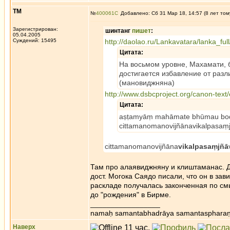
ТМ
№
400061
Добавлено: Сб 31 Мар 18, 14:57 (8 лет том
Зарегистрирован:
шинтанг
пишет
:
05.04.2005
Суждений: 15495
http://daolao.ru/Lankavatara/lanka_ful
Цитата:
На восьмом уровне, Махамати, 
достигается избавление от ра
(мановиджняна)
http://www.dsbcproject.org/canon-text
Цитата:
aṣṭamyāṃ mahāmate bhūmau bod
cittamanomanovijñānavikalpasaṃjñ
cittamanomanovijñāna
vikalpasaṃjñā
Там про алаявиджняну и клиштаманас. Д
дост. Могока Саядо писали, что он в за
раскладе получалась законченная по см
до "рождения" в Бирме.
_________________
namaḥ samantabhadrāya samantaspharaṇ
Наверх