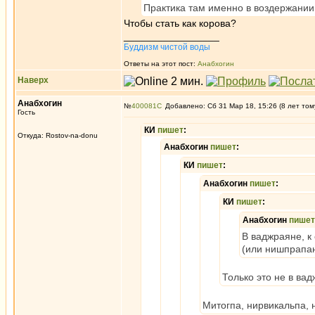
Практика там именно в воздержании
Чтобы стать как корова?
_________________
Буддизм чистой воды
Ответы на этот пост:
Анабхогин
Наверх
Анабхогин
№
400081
Добавлено: Сб 31 Мар 18, 15:26 (8 лет том
Гость
КИ
пишет
:
Откуда: Rostov-na-donu
Анабхогин
пишет
:
КИ
пишет
:
Анабхогин
пишет
:
КИ
пишет
:
Анабхогин
пишет
В ваджраяне, к
(или нишпрапан
Только это не в ва
Митогпа, нирвикальпа, 