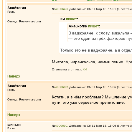
Анабхогин
№
400064
Добавлено: Сб 31 Мар 18, 15:01 (8 лет том
Гость
КИ
пишет
:
Откуда: Rostov-na-donu
Анабхогин
пишет
:
В ваджраяне, к слову, викальп
— это один из трёх факторов пу
Только это не в ваджраяне, а в отд
Митогпа, нирвикальпа, немышление. Нрав
Ответы на этот пост:
КИ
Наверх
Анабхогин
№
400068
Добавлено: Сб 31 Мар 18, 15:06 (8 лет том
Гость
Кстати, а в чём проблема? Мышление ум
Откуда: Rostov-na-donu
пути, это уже серьёзное препятствие.
Наверх
шинтанг
№
400069
Добавлено: Сб 31 Мар 18, 15:06 (8 лет том
Гость