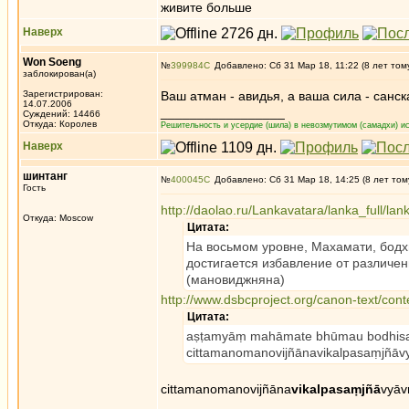
живите больше
Наверх
Won Soeng
№
399984
Добавлено: Сб 31 Мар 18, 11:22 (8 лет том
заблокирован(а)
Зарегистрирован:
Ваш атман - авидья, а ваша сила - санск
14.07.2006
_________________
Суждений: 14466
Откуда: Королев
Решительность и усердие (шила) в невозмутимом (самадхи) ис
Наверх
шинтанг
№
400045
Добавлено: Сб 31 Мар 18, 14:25 (8 лет том
Гость
http://daolao.ru/Lankavatara/lanka_full/la
Откуда: Moscow
Цитата:
На восьмом уровне, Махамати, бодх
достигается избавление от различ
(мановиджняна)
http://www.dsbcproject.org/canon-text/con
Цитата:
aṣṭamyāṃ mahāmate bhūmau bodhisa
cittamanomanovijñānavikalpasaṃjñāvyā
cittamanomanovijñāna
vikalpasaṃjñā
vyāv