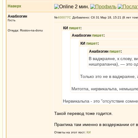
Наверх
Анабхогин
№
400077
Добавлено: Сб 31 Мар 18, 15:21 (8 лет том
Гость
КИ
пишет
:
Откуда: Rostov-na-donu
Анабхогин
пишет
:
КИ
пишет
:
Анабхогин
пишет
:
В ваджраяне, к слову,
нишпрапанча), — это од
Только это не в ваджраяне,
Митогпа, нирвикальпа, немышлен
Нирвикальпа - это "отсутствие сомне
Такой перевод тоже годится.
Практика там именно в воздержании от 
Ответы на этот пост:
КИ