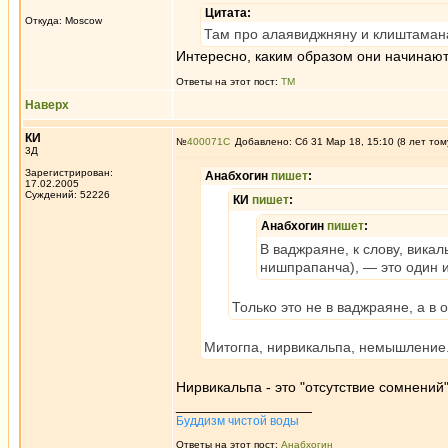
Цитата:
Откуда: Moscow
Там про алаявиджняну и клиштамана
Интересно, каким образом они начинают
Ответы на этот пост:
ТМ
Наверх
КИ
№
400071
Добавлено: Сб 31 Мар 18, 15:10 (8 лет том
3Д
Зарегистрирован:
Анабхогин
пишет
:
17.02.2005
Суждений: 52226
КИ
пишет
:
Анабхогин
пишет
:
В ваджраяне, к слову, вик
нишпрапанча), — это один и
Только это не в ваджраяне, а в
Митогпа, нирвикальпа, немышление. 
Нирвикальпа - это "отсутствие сомнений"
_________________
Буддизм чистой воды
Ответы на этот пост:
Анабхогин