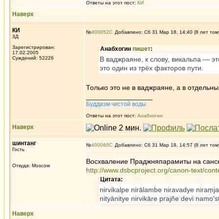
Ответы на этот пост:
КИ
Наверх
КИ
№
400052
Добавлено: Сб 31 Мар 18, 14:40 (8 лет том
3Д
Зарегистрирован:
Анабхогин
пишет
:
17.02.2005
Суждений: 52226
В ваджраяне, к слову, викальпа — 
это один из трёх факторов пути.
Только это не в ваджраяне, а в отдельн
_________________
Буддизм чистой воды
Ответы на этот пост:
Анабхогин
Наверх
шинтанг
№
400060
Добавлено: Сб 31 Мар 18, 14:57 (8 лет том
Гость
Восхваление Праджняпарамиты на санск
Откуда: Moscow
http://www.dsbcproject.org/canon-text/con
Цитата:
nirvikalpe nirālambe niravadye niraṃja
nityānitye nirvikāre prajñe devi namo'stu
Наверх