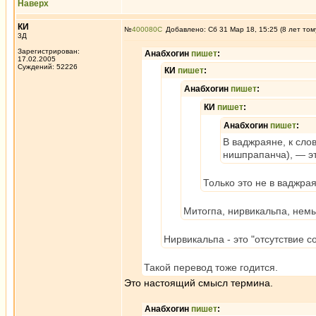
Наверх
КИ
№
400080
Добавлено: Сб 31 Мар 18, 15:25 (8 лет том
3Д
Зарегистрирован:
Анабхогин
пишет
:
17.02.2005
Суждений: 52226
КИ
пишет
:
Анабхогин
пишет
:
КИ
пишет
:
Анабхогин
пишет
:
В ваджраяне, к сло
нишпрапанча), — эт
Только это не в ваджра
Митогпа, нирвикальпа, немы
Нирвикальпа - это "отсутствие с
Такой перевод тоже годится.
Это настоящий смысл термина.
Анабхогин
пишет
: