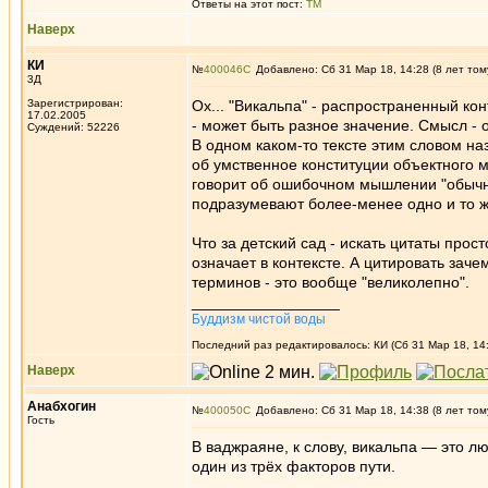
Ответы на этот пост:
ТМ
Наверх
КИ
№
400046
Добавлено: Сб 31 Мар 18, 14:28 (8 лет том
3Д
Зарегистрирован:
Ох... "Викальпа" - распространенный ко
17.02.2005
- может быть разное значение. Смысл - 
Суждений: 52226
В одном каком-то тексте этим словом на
об умственное конституции объектного м
говорит об ошибочном мышлении "обычны
подразумевают более-менее одно и то ж
Что за детский сад - искать цитаты прос
означает в контексте. А цитировать зач
терминов - это вообще "великолепно".
_________________
Буддизм чистой воды
Последний раз редактировалось: КИ (Сб 31 Мар 18, 14:
Наверх
Анабхогин
№
400050
Добавлено: Сб 31 Мар 18, 14:38 (8 лет том
Гость
В ваджраяне, к слову, викальпа — это 
один из трёх факторов пути.