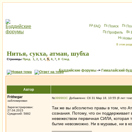
FAQ
Поиск
По
Профиль
Новы
В этом разд
Нитья, сукха, атман, шубха
Страницы
Пред.
1
,
2
,
3
,
4
,
5
,
6
,
7
,
8
След.
Буддийские форумы
->
Гималайский бу
Автор
Frithegar
№
399983
Добавлено: Сб 31 Мар 18, 10:55 (8 лет том
заблокирован
Зарегистрирован:
Так же вы абсолютно правы в том, что 
27.04.2015
сознания. Потому, что он поддерживает
Суждений: 5882
невежеством первичная СИЛА, которая т
бытие невозможно. Ни в муравье, ни в ко
_________________