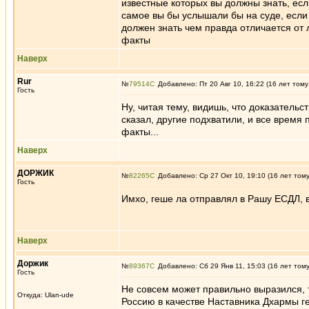
известные которых вы должны знать, если
самое вы бы услышали бы на суде, если 
должен знать чем правда отличается от лж
факты
Наверх
Rur
№
79514
Добавлено: Пт 20 Авг 10, 16:22 (16 лет тому
Гость
Ну, читая тему, видишь, что доказательс
сказал, другие подхватили, и все время 
факты...
Наверх
ДОРЖИК
№
82265
Добавлено: Ср 27 Окт 10, 19:10 (16 лет том
Гость
Имхо, геше ла отправлял в Рашу ЕСДЛ, 
Наверх
Доржик
№
89367
Добавлено: Сб 29 Янв 11, 15:03 (16 лет том
Гость
Не совсем может правильно выразился, 
Откуда: Ulan-ude
Россию в качестве Наставника Дхармы г