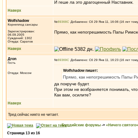
И геше ла это драгоценный Наставник.
Наверх
Wolfshadow
№
89368
Добавлено: Сб 29 Янв 11, 16:06 (16 лет том
Корнеплод сансары
Зарегистрирован:
Прямо, как непогрешимость Папы Римс
06.09.2005
Суждений: 1302
Откуда: Саратов
Наверх
Дron
№
89369
Добавлено: Сб 29 Янв 11, 16:23 (16 лет том
Гость
Wolfshadow пишет:
Откуда: Moscow
Прямо, как непогрешимость Папы Р
да покруче будет.
При этом не возбраняется понимать, что
Как вам, осилите?
Наверх
Тред сейчас никто не читает.
Буддийские форумы
->
«Ничего святого
Страница
13
из
16