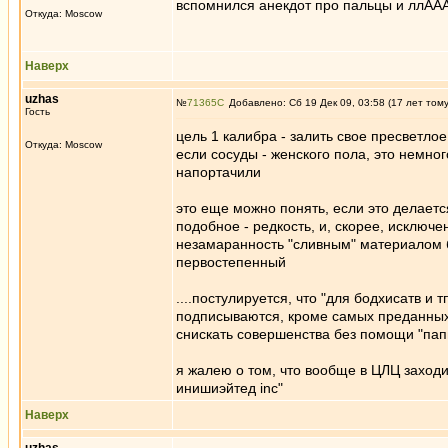
вспомнился анекдот про пальцы и ллА
Откуда: Moscow
Наверх
uzhas
№
71365
Добавлено: Сб 19 Дек 09, 03:58 (17 лет том
Гость
цель 1 калибра - залить свое пресветло
Откуда: Moscow
если сосуды - женского пола, это немного
напортачили
это еще можно понять, если это делается
подобное - редкость, и, скорее, исключе
незамаранность "сливным" материалом б
первостепенный
....постулируется, что "для бодхисатв и т
подписываются, кроме самых преданных,
снискать совершенства без помощи "пап
я жалею о том, что вообще в ЦЛЦ заходил
инишиэйтед inc"
Наверх