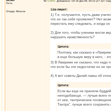
uzhas
№
71366
Добавлено: Сб 19 Дек 09, 04:12 (17 лет том
Гость
Liza пишет:
Откуда: Moscow
1) Т.е. получается, пусть даже учит
что он так себя проявляет? Нет возм
перестать ему следовать, и когда он
2) Для того, чтобы ученики могли ви
нарушать нравственность?
Цитата:
Поэтому, как сказано в «Ламри
в еще большую веру в него, - эт
3) В Ламриме не сказано, что надо 
что если бы эти недостатки он не пр
4) А вот советы Далай-ламы об отно
Цитата:
Если вы еще не приняли бyддийск
неподобающе, — лyчше всего пор
от нее, тантрическое посвящени
Тантра", лyчше всего сохранять