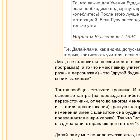
То, что важно для Учения Бyдды
если необходимо подвергнyть кр
колеблитесь! После этого лyчше 
мотивацией. Если Гyрy рассерди
только yйти.
Hартанг Бюллетень 1.1994
Т.е. Далай-лама, как видим, допуска
вторых, критиковать учителя, если э
Лиза, все становится на свои места, ес
программа), а то что имеют ввиду учит
разным персонажам) - это "другой буддизм
своим "заливкам".
Тантра вообще - скользкая тропинка. И п
основные тантры (их переводы на тибет
первоисточники, от чего во многом меня
и .... стиля практикования) трактуют тан
изменения имен с шайвитских на буддий
превращается в шри-херуку). Так что "ис
с ваджрапани, отправляющего потоки "кар
Далай-ламу мне по-человечески жаль, н