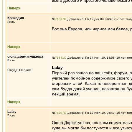
всего доброго и простого человеческого 
Наверх
Крокодил
№
71367
Добавлено: Сб 19 Дек 09, 06:48 (17 лет том
Гость
Вот она Европа, или черное или белое, р
Наверх
оюна доржигушаева
№
76841
Добавлено: Пн 14 Июн 10, 18:58 (16 лет том
Гость
Lalay
Откуда: Ulan-ude
Первый раз зашла на ваш сайт, форум, п
учителей помойное содержимое своего у
стороны и с той. Какая то невероятная дь
сам Будда давай учение, назавтра он буд
лекций время.
Наверх
Lаlау
№
78297
Добавлено: Пн 12 Июл 10, 05:47 (16 лет том
Гость
Оюна Доржигушева, если вы внимательно 
куда вы могли бы постучатся и все узнат