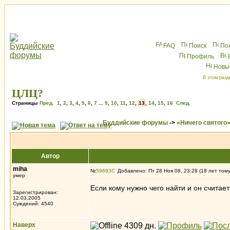
FAQ
Поиск
По
Профиль
Новы
В этом разд
ЦЛЦ?
Страницы
Пред.
1
,
2
,
3
,
4
,
5
,
6
,
7
...
9
,
10
,
11
,
12
,
13
,
14
,
15
,
16
След.
Буддийские форумы
->
«Ничего святого
Автор
miha
№
59693
Добавлено: Пт 28 Ноя 08, 23:28 (18 лет том
умер
Если кому нужно чего найти и он считает
Зарегистрирован:
12.03.2005
Суждений: 4540
Наверх