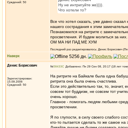
Суждений: 50
Ну не интригуйте же)))).
Что хотели то?
Все что хотел сказать, уже давно сказал
нашего сострадания к этим замечательн
Познакомился на ритрите с замечательн
просветления. И будем молиться за них.
ОМ МА НИ ПАД МЕ ХУМ
Последний раз редактировалось: Денис Борисович (Пн 2
Наверх
Денис Борисович
№
58433
Добавлено: Пн 29 Сен 08, 20:17 (18 лет том
На ритрите на Байкале была одна бабушк
Зарегистрирован:
ритрита она была очень счастлива.
15.09.2006
Суждений: 50
Если это действительно так, то, значит, е
совсем тот буддизм, не совсем тот учите
очень хорошо.
Главное - помогать людям любыми средс
просветлении.
Я по глупости, в силу своего слабого с
кто-то пытается сделать то же самое на
Давайте лучше не будем создавать плоху