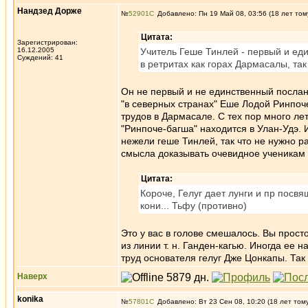
Нандзед Дорже
№
52901
Добавлено: Пн 19 Май 08, 03:56 (18 лет том
Цитата:
Зарегистрирован:
16.12.2005
Учитель Геше Тинлей - первый и ед
Суждений: 41
в ретритах как горах Дармасалы, так
Он не первый и не единственный послан
"в северных странах" Еше Лодой Ринпоче
трудов в Дармасале. С тех пор много ле
"Ринпоче-багша" находится в Улан-Удэ. 
нежели геше Тинлей, так что не нужно р
смысла доказывать очевидное ученикам 
Цитата:
Короче, Гелуг дает лунги и пр посв
кони... Тьфу (противно)
Это у вас в голове смешалось. Вы просто
из линии т. н. Ганден-кагью. Иногда ее
труд основателя гелуг Дже Цонкапы. Так 
Наверх
konika
№
57801
Добавлено: Вт 23 Сен 08, 10:20 (18 лет том