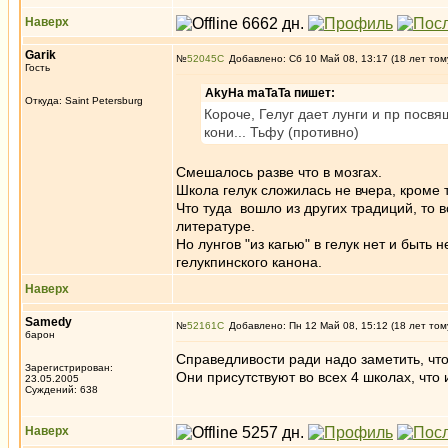
Наверх
Garik
№
52045
Добавлено: Сб 10 Май 08, 13:17 (18 лет том
Гость
AkyHa maTaTa пишет:
Откуда: Saint Petersburg
Короче, Гелуг дает лунги и пр посв
кони... Тьфу (противно)
Смешалось разве что в мозгах.
Школа гелук сложилась не вчера, кроме 
Что туда вошло из других традиций, то 
литературе.
Но лунгов "из кагью" в гелук нет и быть н
гелукпинского канона.
Наверх
Samedy
№
52161
Добавлено: Пн 12 Май 08, 15:12 (18 лет том
барон
Справедливости ради надо заметить, чт
Зарегистрирован:
Они присутствуют во всех 4 школах, что 
23.05.2005
Суждений: 638
Наверх