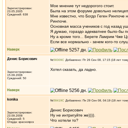
Мое мнение тут недорогого стоит.
Зарегистрирован:
Была на этом форуме довольно нелицепр
23.05.2005
Суждений: 638
Мне известно, что Богдо Геген Ринпоче 
Ринпоче.
Основная масса учеников с год назад уш
Я думаю, гораздо адекватнее было-бы п
Ну а кроме того... Берете Ламрим Чже Ц
Если все нормально - зачем кого-то слу
Наверх
Денис Борисович
№
58309
Добавлено: Пт 26 Сен 08, 17:15 (18 лет том
Хотел сказать, да ладно.
Зарегистрирован:
15.09.2006
Суждений: 50
Наверх
konika
№
58419
Добавлено: Пн 29 Сен 08, 04:19 (18 лет том
Денис Борисович
Зарегистрирован:
Ну не интригуйте же)))).
23.09.2008
Суждений: 5
Что хотели то?
Откуда: красноярск