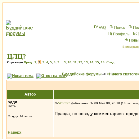
FAQ
Поиск
По
Профиль
Новы
В этом разд
ЦЛЦ?
Страницы
Пред.
1
,
2
,
3
,
4
,
5
,
6
,
7
...
9
,
10
,
11
,
12
,
13
,
14
,
15
,
16
След.
Буддийские форумы
->
«Ничего святого
Автор
эдди
№
52003
Добавлено: Пт 09 Май 08, 20:10 (18 лет том
Гость
Правда, по поводу комментариев: продо
Откуда: Moscow
Наверх