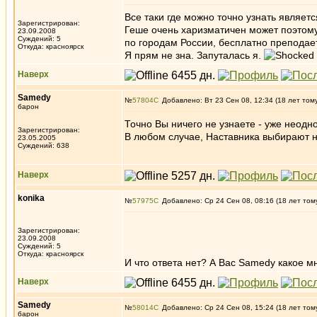
Все таки где можно точно узнать являет
Зарегистрирован:
Геше очень харизматичен может поэтому 
23.09.2008
Суждений: 5
по городам России, бесплатно преподае
Откуда: красноярск
Я прям не зна. Запуталась я.
Наверх
Samedy
№
57804
Добавлено: Вт 23 Сен 08, 12:34 (18 лет том
барон
Точно Вы ничего не узнаете - уже неодн
Зарегистрирован:
В любом случае, Наставника выбирают н
23.05.2005
Суждений: 638
Наверх
konika
№
57975
Добавлено: Ср 24 Сен 08, 08:16 (18 лет том
Зарегистрирован:
23.09.2008
Суждений: 5
Откуда: красноярск
И что ответа нет? А Вас Samedy какое м
Наверх
Samedy
№
58014
Добавлено: Ср 24 Сен 08, 15:24 (18 лет том
барон