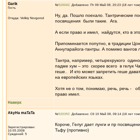
Garik
№
52004
Добавлено: Пт 09 Май 08, 20:23 (18 лет том
Гость
Ну, да. Пошло поехало. Тантрические пос
Откуда: Velikiy Novgorod
посвящения были такие. Ага.
А если право и имел, найдутся, кто в эт
Припоминается попутно, в традиции Цон
Аннутарайога-тантры. А помимо вангов л
Тантра, например, четырехрукого один
падме хум – это скорее всего в гелук Ча
геше.. И кто может запретить геше дава
на европейских языках.
Хотя не о том, понимаю, речь, речь - об 
право имел.
Наверх
AkyHa maTaTa
№
52035
Добавлено: Сб 10 Май 08, 09:14 (18 лет том
Короче, Гелуг дает лунги и пр посвящени
Зарегистрирован:
Тьфу (противно)
10.05.2008
Суждений: 5