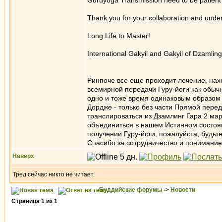
Guruyoga Transmission need to be patient 
Thank you for your collaboration and unde
Long Life to Master!
International Gakyil and Gakyil of Dzamlin
Ринпоче все еще проходит лечение, нах
всемирной передачи Гуру-йоги как обычн
одно и тоже время одинаковым образом 
Дордже - только без части Прямой перед
транслироваться из Дзамлинг Гара 2 мар
объединиться в нашем Истинном состоя
получении Гуру-йоги, пожалуйста, будь
Спасибо за сотрудничество и понимание
Наверх
Тред сейчас никто не читает.
Буддийские форумы
->
Новости
Страница
1
из
1