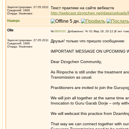
Зарегистрирован: 27.05.2011
Текст практики на сайте вебкаста
Суждений: 1866
http://webcast.dzogchen.net/data/uploads/
Откуда: Ульяновск
Наверх
Olle
№
388503
Добавлено: Чт 01 Мар 18, 20:12 (8 лет том
Зарегистрирован: 27.05.2011
Друзья! только что пришло сообщение:
Суждений: 1866
Откуда: Ульяновск
IMPORTANT MESSAGE ON UPCOMING W
Dear Dzogchen Community,
As Rinpoche is still under the treatment a
Transmission as usual.
Practitioners are invited to join the Guruyo
We will join all together at the same time a
Invocation to Guru Garab Dorje – only witho
We will webcast this practice from Dzamli
That way we can connect together with our 