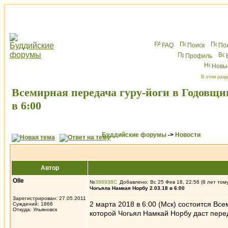
FAQ
Поиск
По
Профиль
Новы
В этом разд
Всемирная передача гуру-йоги в Годовщи
в 6:00
Буддийские форумы
->
Новости
Автор
Olle
№
386938
Добавлено: Вс 25 Фев 18, 22:56 (8 лет том
Чогьяла Намкая Норбу 2.03.18 в 6:00
Зарегистрирован: 27.05.2011
2 марта 2018 в 6:00 (Мск) состоится Вс
Суждений: 1866
Откуда: Ульяновск
которой Чогьял Намкай Норбу даст пере