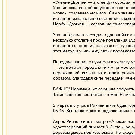
«Учение Дзогчен — это не философия, н
Учения означает обнаружение своего со
уловок, создаваемых умом. Само значе
истинное изначальное состояние каждой
Норбу «Дзогчен — состояние самосовер
Знание Дзогчен восходит к древнейшим 
несколько столетий после появления Бу
истинного состояния называется «учение
этот метод и учили ему своих последов
Передача знания от учителя к ученику м
— это прямая передача или «прямое озн
переживаний, связанных с телом, речью 
образом, благодаря силе передачи, уче
ВАЖНО! Новичкам, желающим получить п
Такие занятия состоятся в гомпе Ринчен
2 марта в 6 утра в Ринченлинге будет о
05:45. Вы также можете подключиться к
Адрес Ринченлинга - метро «Алексеевская
удостоверяющий личность). 5-этажное а
деревом дверь под козырьком. На входе 