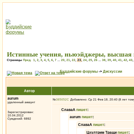
Истинные учения, ньюэйджеры, высшая и
Страницы
Пред.
1
,
2
,
3
,
4
,
5
,
6
,
7
...
20
,
21
,
22
,
23
,
24
,
25
,
26
...
38
,
39
,
40
,
41
,
42
,
43
Буддийские форумы
->
Дискуссии
Автор
aurum
№
385052
Добавлено: Ср 21 Фев 18, 20:40 (8 лет том
удаленный аккаунт
СлаваА
пишет
:
Зарегистрирован:
10.04.2012
aurum
пишет
:
Суждений: 6892
СлаваА
пишет
:
Цхултрим Тращи
пишет
: