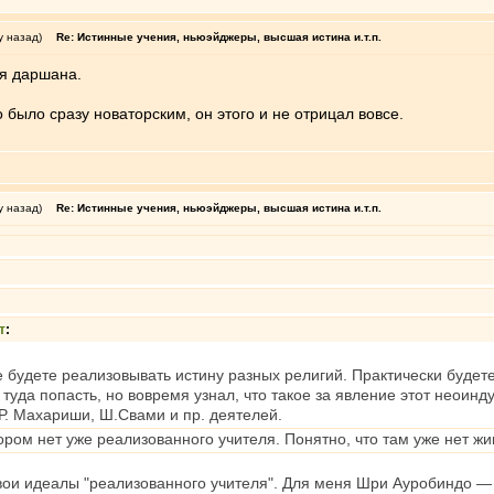
у назад)
Re: Истинные учения, ньюэйджеры, высшая истина и.т.п.
ая даршана.
 было сразу новаторским, он этого и не отрицал вовсе.
у назад)
Re: Истинные учения, ньюэйджеры, высшая истина и.т.п.
т
:
не будете реализовывать истину разных религий. Практически будете
туда попасть, но вовремя узнал, что такое за явление этот неоинду
 Р. Махариши, Ш.Свами и пр. деятелей.
ором нет уже реализованного учителя. Понятно, что там уже нет жи
 свои идеалы "реализованного учителя". Для меня Шри Ауробиндо —