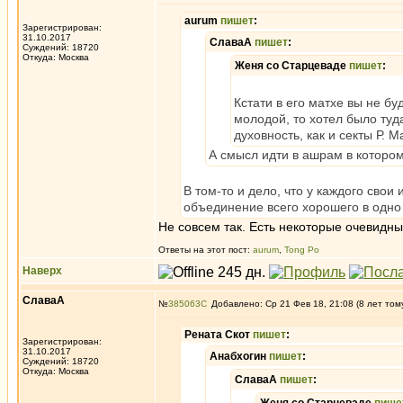
aurum
пишет
:
Зарегистрирован:
31.10.2017
СлаваА
пишет
:
Суждений: 18720
Откуда: Москва
Женя со Старцеваде
пишет
:
Кстати в его матхе вы не б
молодой, то хотел было туда
духовность, как и секты Р. 
А смысл идти в ашрам в котором
В том-то и дело, что у каждого сво
объединение всего хорошего в одн
Не совсем так. Есть некоторые очевидн
Ответы на этот пост:
aurum
,
Tong Po
Наверх
СлаваА
№
385063
Добавлено: Ср 21 Фев 18, 21:08 (8 лет том
Рената Скот
пишет
:
Зарегистрирован:
31.10.2017
Анабхогин
пишет
:
Суждений: 18720
Откуда: Москва
СлаваА
пишет
: