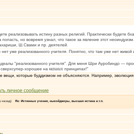
удете реализовывать истину разных религий. Практически будете бха
 попасть, но вовремя узнал, что такое за явление этот неоиндуизм.
Махариши, Ш.Свами и пр. деятелей.
 нет уже реализованного учителя. Понятно, что там уже нет живой 
и идеалы "реализованного учителя". Для меня Шри Ауробиндо — про
наших
о сверхсупер-хорошее на
принципах!"
ые вещи, которые буддизмом не объясняются. Например, эволюция. 
у назад)
Re: Истинные учения, ньюэйджеры, высшая истина и.т.п.