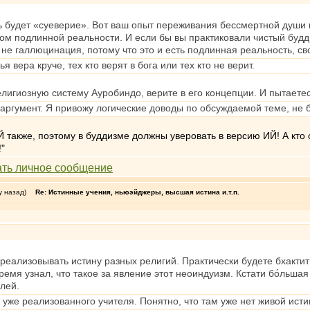
ть будет «суеверие». Вот ваш опыт переживания бессмертной души и
ом подлинной реальности. И если бы вы практиковали чистый будд
не галлюцинация, потому что это и есть подлинная реальность, св
я вера круче, тех кто верят в бога или тех кто не верит.
елигиозную систему Ауробиндо, верите в его концепции. И пытаете
 аргумент. Я привожу логические доводы по обсуждаемой теме, не б
также, поэтому в буддизме должны уверовать в версию ИЙ! А кто сч
!"
у назад)
Re: Истинные учения, ньюэйджеры, высшая истина и.т.п.
е реализовывать истину разных религий. Практически будете бхактит
ремя узнал, что такое за явление этот неоиндуизм. Кстати бо́льшая 
лей.
 уже реализованного учителя. Понятно, что там уже нет живой исти