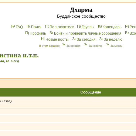
Дхарма
Буддийское сообщество
FAQ
Поиск
Пользователи
Группы
Календарь
Peг
Профиль
Войти и проверить личные сообщения
Вхo
Новые посты
За сегодня
За неделю
В этом разделе:
За сегодня
За неделю
За месяц
стина и.т.п.
,
44
,
45
След.
Сообщение
у назад)