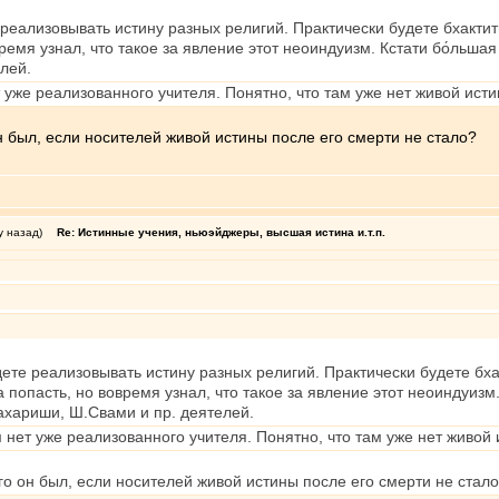
е реализовывать истину разных религий. Практически будете бхактит
ремя узнал, что такое за явление этот неоиндуизм. Кстати бо́льшая 
лей.
 уже реализованного учителя. Понятно, что там уже нет живой исти
н был, если носителей живой истины после его смерти не стало?
у назад)
Re: Истинные учения, ньюэйджеры, высшая истина и.т.п.
удете реализовывать истину разных религий. Практически будете бха
 попасть, но вовремя узнал, что такое за явление этот неоиндуизм.
Махариши, Ш.Свами и пр. деятелей.
 нет уже реализованного учителя. Понятно, что там уже нет живой 
го он был, если носителей живой истины после его смерти не стал