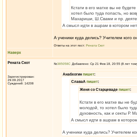
Кстати в его матхе вы не будет
хотел было туда попасть, но вов
Махариши, Ш.Свами и пр. деяте
А смысл идти в ашрам в котором нет
А ученики куда делись? Учителем кого о
Ответы на этот пост:
Рената Скот
Наверх
Рената Скот
№
385058
Добавлено: Ср 21 Фев 18, 20:55 (8 лет том
Анабхогин
пишет
:
Зарегистрирован:
29.09.2017
СлаваА
пишет
:
Суждений: 14208
Женя со Старцеваде
пишет
:
Кстати в его матхе вы не б
молодой, то хотел было туда
духовность, как и секты Р. 
А смысл идти в ашрам в котором
А ученики куда делись? Учителем ко