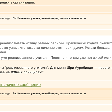
рядки в организации.
у назад)
Re: Истинные учения, ньюэйджеры, высшая истина и.т.п.
е реализовывать истину разных религий. Практически будете бхактит
ремя узнал, что такое за явление этот неоиндуизм. Кстати бо́льшая 
лей.
 уже реализованного учителя. Понятно, что там уже нет живой исти
еалы "реализованного учителя". Для меня Шри Ауробиндо — просто 
наших
шее на
принципах!"
у назад)
Re: Истинные учения, ньюэйджеры, высшая истина и.т.п.