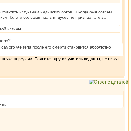
 бхактить истуканам индийских богов. Я когда был совсем
изм. Кстати бо́льшая часть индусов не признает это за
вой истины.
стало?
о самого учителя после его смерти становится абсолютно
епочка передачи. Появится другой учитель веданты, не вижу в
ны.