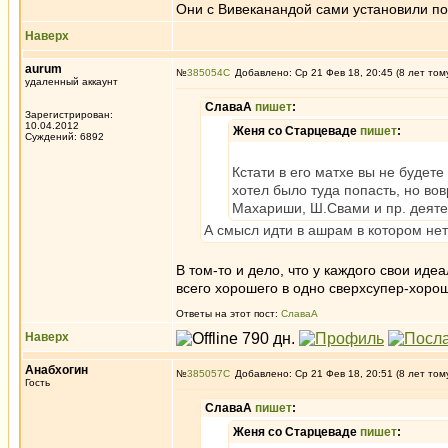
Они с Вивеканандой сами установили по
Наверх
aurum
№
385054
Добавлено: Ср 21 Фев 18, 20:45 (8 лет том
удаленный аккаунт
СлаваА
пишет
:
Зарегистрирован:
10.04.2012
Женя со Старцеваде
пишет
:
Суждений: 6892
Кстати в его матхе вы не будет
хотел было туда попасть, но вов
Махариши, Ш.Свами и пр. деяте
А смысл идти в ашрам в котором нет
В том-то и дело, что у каждого свои ид
всего хорошего в одно сверхсупер-хоро
Ответы на этот пост:
СлаваА
Наверх
Анабхогин
№
385057
Добавлено: Ср 21 Фев 18, 20:51 (8 лет том
Гость
СлаваА
пишет
:
Женя со Старцеваде
пишет
: