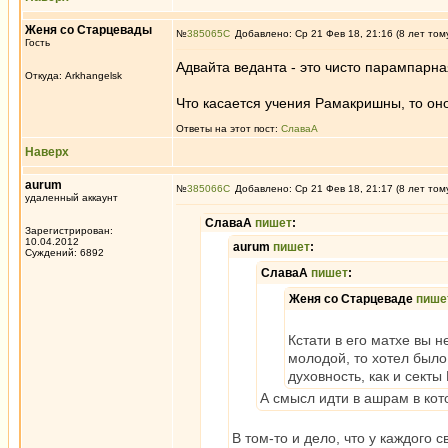
Женя со Старцевады
№
385065
Добавлено: Ср 21 Фев 18, 21:16 (8 лет том
Гость
Адвайта веданта - это чисто парампарн
Откуда: Arkhangelsk
Что касается учения Рамакришны, то оно
Ответы на этот пост:
СлаваА
Наверх
aurum
№
385066
Добавлено: Ср 21 Фев 18, 21:17 (8 лет том
удаленный аккаунт
СлаваА
пишет
:
Зарегистрирован:
10.04.2012
aurum
пишет
:
Суждений: 6892
СлаваА
пишет
:
Женя со Старцеваде
пише
Кстати в его матхе вы 
молодой, то хотел было 
духовность, как и секты
А смысл идти в ашрам в кот
В том-то и дело, что у каждого