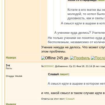
Женя со Старцеваде
пише
Кстати в его матхе вы 
молодой, то хотел было 
духовность, как и секты
А смысл идти в ашрам в кот
А ученики куда делись? Учителе
Не только ученики не понятно куда 
бесполезным, независимо от количе
Учение никуда не делось. Что может слу
этом проблемы.
Наверх
3-к
№
385064
Добавлено: Ср 21 Фев 18, 21:14 (8 лет том
Гость
СлаваА
пишет
:
Откуда: Irkutsk
А смысл идти в ашрам в котором нет
и что, какой смысл в таком случае идти 
Ответы на этот пост:
СлаваА
Наверх