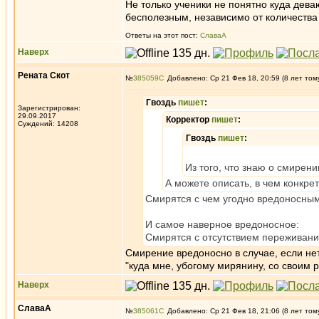
Не только ученики не понятно куда дева
бесполезным, независимо от количества
Ответы на этот пост:
СлаваА
Наверх
Рената Скот
№
385059
Добавлено: Ср 21 Фев 18, 20:59 (8 лет том
Гвоздь
пишет
:
Зарегистрирован:
29.09.2017
Корректор
пишет
:
Суждений: 14208
Гвоздь
пишет
:
Из того, что знаю о смирени
А можете описать, в чем конкрет
Смирятся с чем угодно вредоносным,
И самое наверное вредоносное:
Смирятся с отсутствием переживания
Смирение вредоносно в случае, если нет 
"куда мне, убогому мирянину, со своим 
Наверх
СлаваА
№
385061
Добавлено: Ср 21 Фев 18, 21:06 (8 лет том