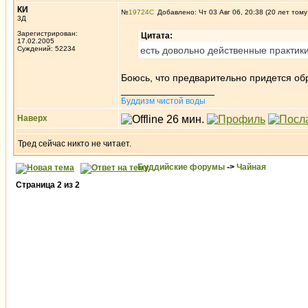
КИ
№
19724
Добавлено: Чт 03 Авг 06, 20:38 (20 лет тому
3Д
Зарегистрирован:
Цитата:
17.02.2005
Суждений: 52234
есть довольно действенные практики 
Боюсь, что предварительно придется об
_________________
Буддизм чистой воды
Наверх
Тред сейчас никто не читает.
Буддийские форумы
->
Чайная
Страница
2
из
2