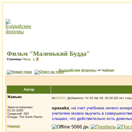
Фильм "Маленький Будда"
Страницы
Пред.
1
,
2
Буддийские форумы
->
Чайная
Автор
Жамьян
№
19722
Добавлено: Чт 03 Авг 06, 20:26 (20 лет тому
Зарегистрирован:
upasaka
,
на счет учебника ничего конкр
01.02.2006
учителем можно выучить в совершенстве з
Суждений: 293
Откуда: The Earth Planet
слышал, что действительно есть довольно
Наверх