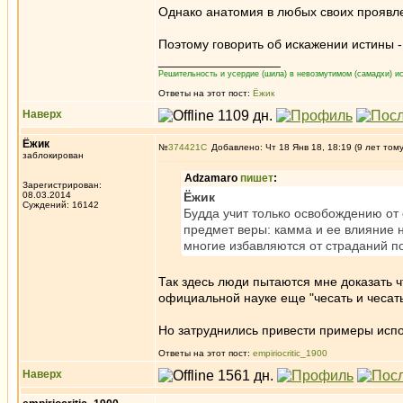
Однако анатомия в любых своих проявле
Поэтому говорить об искажении истины 
_________________
Решительность и усердие (шила) в невозмутимом (самадхи) ис
Ответы на этот пост:
Ёжик
Наверх
Ёжик
№
374421
Добавлено: Чт 18 Янв 18, 18:19 (9 лет том
заблокирован
Adzamaro
пишет
:
Зарегистрирован:
08.03.2014
Ёжик
Суждений: 16142
Будда учит только освобождению от 
предмет веры: камма и ее влияние н
многие избавляются от страданий по
Так здесь люди пытаются мне доказать ч
официальной науке еще "чесать и чесать
Но затруднились привести примеры испо
Ответы на этот пост:
empiriocritic_1900
Наверх