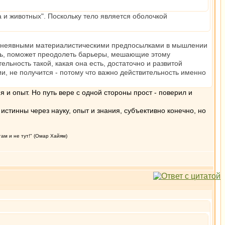
а и животных". Поскольку тело является оболочкой
или неявными материалистическими предпосылками в мышлении
сть, поможет преодолеть барьеры, мешающие этому
ельность такой, какая она есть, достаточно и развитой
ии, не получится - потому что важно действительность именно
я и опыт. Но путь вере с одной стороны прост - поверил и
истинны через науку, опыт и знания, субъективно конечно, но
там и не тут!" (Омар Хайям)