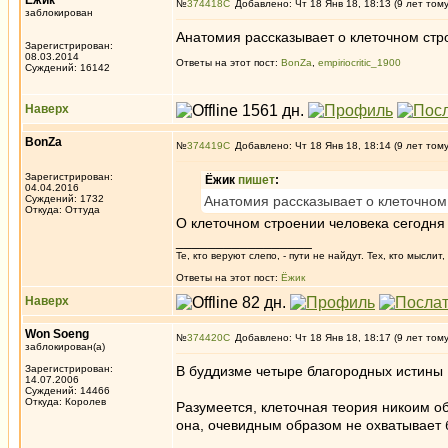
Ёжик
№
374418
Добавлено: Чт 18 Янв 18, 18:13 (9 лет том
заблокирован
Анатомия рассказывает о клеточном стро
Зарегистрирован:
08.03.2014
Ответы на этот пост:
BonZa
,
empiriocritic_1900
Суждений: 16142
Наверх
BonZa
№
374419
Добавлено: Чт 18 Янв 18, 18:14 (9 лет том
Зарегистрирован:
Ёжик
пишет
:
04.04.2016
Суждений: 1732
Анатомия рассказывает о клеточном 
Откуда: Oттyдa
О клеточном строении человека сегодня 
_________________
Те, кто веруют слепо, - пути не найдут. Тех, кто мысли
Ответы на этот пост:
Ёжик
Наверх
Won Soeng
№
374420
Добавлено: Чт 18 Янв 18, 18:17 (9 лет том
заблокирован(а)
Зарегистрирован:
В буддизме четыре благородных истины
14.07.2006
Суждений: 14466
Откуда: Королев
Разумеется, клеточная теория никоим о
она, очевидным образом не охватывает б