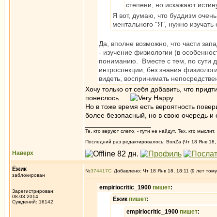
степени, но искажают истин
Я вот, думаю, что буддизм очен
ментального "Я", нужно изучать
Да, вполне возможно, что части за
- изучение физиологии (в особенно
пониманию. Вместе с тем, по сути де
интроспекции, без знания физиологи
видеть, воспринимать непосредстве
Хочу только от себя добавить, что придт
понеслось...
Но в тоже время есть вероятность повер
более безопасный, но в свою очередь и 
_________________
Те, кто веруют слепо, - пути не найдут. Тех, кто мысли
Последний раз редактировалось: BonZa (Чт 18 Янв 18, 
Наверх
Ёжик
№
374417
Добавлено: Чт 18 Янв 18, 18:11 (9 лет тому
заблокирован
empiriocritic_1900
пишет
:
Зарегистрирован:
08.03.2014
Ёжик
пишет
:
Суждений: 16142
empiriocritic_1900
пишет
: