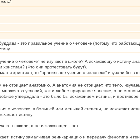
у назад)
буддизм - это правильное учение о человеке (потому что работающ
стину.
учение о человеке" не изучают в школе? А искажающую истину ана
 христиан? (Что они протестовать будут).
ман и христиан, то "правильное учение о человеке" изучали бы в ш
 не отрицает анатомию. А анатомия не отрицает, что тело, изучае
т множества условий, как и любое природное явление, а не станов
добное утверждала - это было бы искажением истины, и противоре
ния о человеке, в большей или меньшей степени, но искажают истин
скажает истину.
чают в школе, а не искажающее - нет.
жает истину замалчивая реинкарнацию и передачу фенотипа и гено