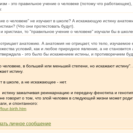
изм - это правильное учение о человеке (потому что работающее),
у.
ие о человеке" не изучают в школе? А искажающую истину анатоми
стиан? (Что они протестовать будут).
и христиан, то "правильное учение о человеке" изучали бы в школе
отрицает анатомию. А анатомия не отрицает, что тело, изучаемое 
ожества условий, как и любое природное явление, а не становится
утверждала - это было бы искажением истины, и противоречием буд
о человеке, в большей или меньшей степени, но искажают истину". 
жает истину.
 в школе, а не искажающее - нет.
 истину замалчивая реинкарнацию и передачу фенотипа и генотипа
е говорит о том, что злой человек в следующей жизни может роди
аги, и спонтанного:
four-birth.htm