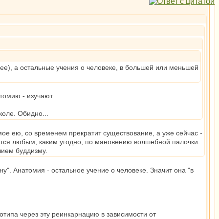
ее), а остальные учения о человеке, в большей или меньшей
томию - изучают.
коле. Обидно...
мое ею, со временем прекратит существование, а уже сейчас -
ится любым, каким угодно, по мановению волшебной палочки.
чием буддизму.
у". Анатомия - остальное учение о человеке. Значит она "в
типа через эту реинкарнацию в зависимости от