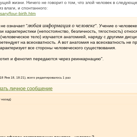
щей жизни. Ничего не говорит о том, что злой человек в следующ
з влаги, и спонтанного:
sary/four-birth.htm
любая информация о человеке
 не означает "
". Учение о человек
ри характеристики (непостоянство, безличность, тягостность) относ
й (человеческое тело) изучается анатомией, наряду с другими дис
етендует на всеохватность. А вот анатомия на всеохватность не пр
 характеризует все стороны человеческого существования.
генотип и фенотип передаются через реинкарнацию".
18 Янв 18, 18:21), всего редактировалось 1 раз
у назад)