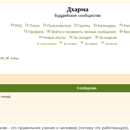
Дхарма
Буддийское сообщество
FAQ
Поиск
Пользователи
Группы
Календарь
Peг
Профиль
Войти и проверить личные сообщения
Вхo
Новые посты
За сегодня
За неделю
В этом разделе:
За сегодня
За неделю
За месяц
,
29
,
30
След.
Сообщение
у назад)
изм - это правильное учение о человеке (потому что работающее),