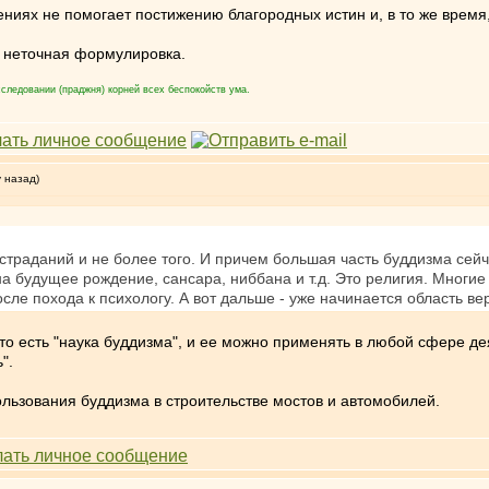
ниях не помогает постижению благородных истин и, в то же время
- неточная формулировка.
следовании (праджня) корней всех беспокойств ума.
у назад)
страданий и не более того. И причем большая часть буддизма сейч
а будущее рождение, сансара, ниббана и т.д. Это религия. Многи
сле похода к психологу. А вот дальше - уже начинается область ве
то есть "наука буддизма", и ее можно применять в любой сфере де
".
льзования буддизма в строительстве мостов и автомобилей.