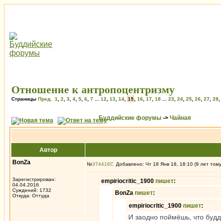
Отношение к антропоцентризму
Страницы
Пред.
1
,
2
,
3
,
4
,
5
,
6
,
7
...
12
,
13
,
14
,
15
,
16
,
17
,
18
...
23
,
24
,
25
,
26
,
27
,
28
Буддийские форумы
->
Чайная
Автор
BonZa
№
374416
Добавлено: Чт 18 Янв 18, 18:10 (9 лет том
Зарегистрирован:
empiriocritic_1900
пишет
:
04.04.2016
Суждений: 1732
BonZa
пишет
:
Откуда: Oттyдa
empiriocritic_1900
пишет
:
И заодно поймёшь, что будд