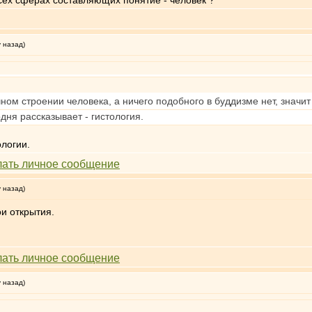
ех сферах составляющих понятие - человек ?
у назад)
ном строении человека, а ничего подобного в буддизме нет, значит
дня рассказывает - гистология.
ологии.
у назад)
ои открытия.
у назад)