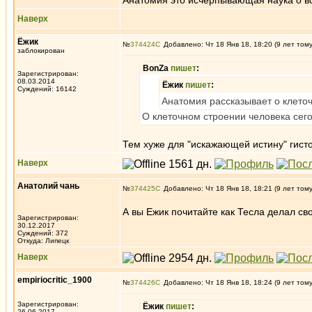
Анатомия это исчерпывающая наука о вс
Наверх
Ёжик
№
374424
Добавлено: Чт 18 Янв 18, 18:20 (9 лет том
заблокирован
BonZa
пишет
:
Зарегистрирован:
08.03.2014
Ёжик
пишет
:
Суждений: 16142
Анатомия рассказывает о клеточ
О клеточном строении человека сего
Тем хуже для "искажающей истину" гист
Наверх
Анатолий чань
№
374425
Добавлено: Чт 18 Янв 18, 18:21 (9 лет том
А вы Ежик почитайте как Тесла делал св
Зарегистрирован:
30.12.2017
Суждений: 372
Откуда: Липецк
Наверх
empiriocritic_1900
№
374426
Добавлено: Чт 18 Янв 18, 18:24 (9 лет том
Зарегистрирован:
Ёжик
пишет
:
26.06.2017