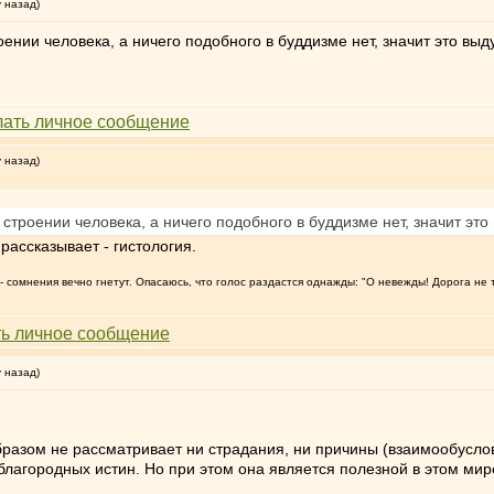
у назад)
ении человека, а ничего подобного в буддизме нет, значит это выд
у назад)
строении человека, а ничего подобного в буддизме нет, значит это
рассказывает - гистология.
т, - сомнения вечно гнетут. Опасаюсь, что голос раздастся однажды: "О невежды! Дорога не 
у назад)
бразом не рассматривает ни страдания, ни причины (взаимообуслов
лагородных истин. Но при этом она является полезной в этом мир