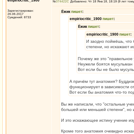
empiriocritic_1900
№
374422
Добавлено: Чт 18 Янв 18, 18:19 (9 лет том
Зарегистрирован:
Ёжик
пишет
:
26.06.2017
Суждений: 8733
empiriocritic_1900
пишет
:
Ёжик
пишет
:
empiriocritic_1900
пишет
:
И заодно поймёшь, что 
степени, но искажают и
Почему же это "правильное 
Неужели боятся мусульман и
Вот если бы не было мусуль
А причём тут анатомия? Буддизм
функционирует в зависимости о
Вот если бы анатомия что-то по
Вы же написали, что "остальные уче
большей или меньшей степени", но и
И это искажающее истину учение изу
Кроме того анатомия очевидно иска