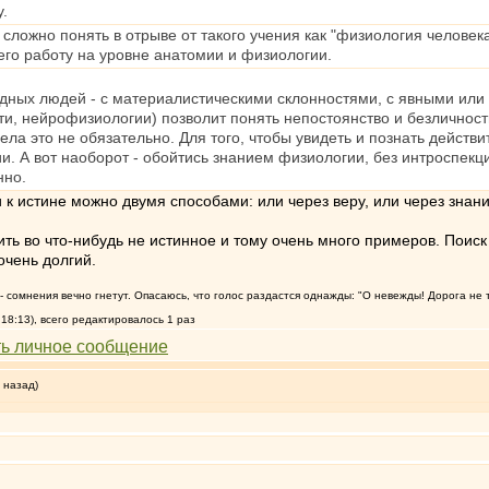
у.
ь сложно понять в отрыве от такого учения как "физиология человек
 его работу на уровне анатомии и физиологии.
падных людей - с материалистическими склонностями, с явными 
сти, нейрофизиологии) позволит понять непостоянство и безлично
ла это не обязательно. Для того, чтобы увидеть и познать действит
и. А вот наоборот - обойтись знанием физиологии, без интроспекц
нно.
и к истине можно двумя способами: или через веру, или через знани
ить во что-нибудь не истинное и тому очень много примеров. Поиск 
очень долгий.
т, - сомнения вечно гнетут. Опасаюсь, что голос раздастся однажды: "О невежды! Дорога не 
18:13), всего редактировалось 1 раз
 назад)