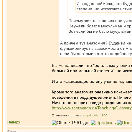
И заодно поймёшь, что будд
степени, но искажают истин
Почему же это "правильное учен
Неужели боятся мусульман и хри
Вот если бы не было мусульман 
А причём тут анатомия? Буддизм не 
функционирует в зависимости от мн
если бы анатомия что-то подобное 
Вы же написали, что "остальные учения 
большей или меньшей степени", но иска
И это искажающее истину учение изучают
Кроме того анатомия очевидно искажает
поведения в предыдущей жизни. Ничего н
Ничего не говорит о виде рождения из вл
http://www.theravada.ru/Teaching/Glossary/
Ответы на этот пост:
empiriocritic_1900
Наверх