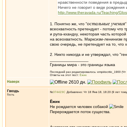
нравственности поведения в предыду
Ничего не говорит о виде рождения и
http://www.theravada.ru/Teaching/Glos
остальные учения
1. Понятно же, что "
"
всеохватность претендует - потому что т
и рупа-кхандху, некоторая часть которо
на всеохватность. Марксизм-ленинизм пр
свою очередь, не претендует на то, что
2. Никто никогда и не утверждал, что "
_________________
Границы мира - это границы языка
Последний раз редактировалось: empiriocritic_1900 (Чт 
Ответы на этот пост:
Ёжик
Наверх
Гвоздь
№
374423
Добавлено: Чт 18 Янв 18, 18:20 (9 лет том
Гость
Ёжик
Не рождается человек собакой
Перерождается поток существа.