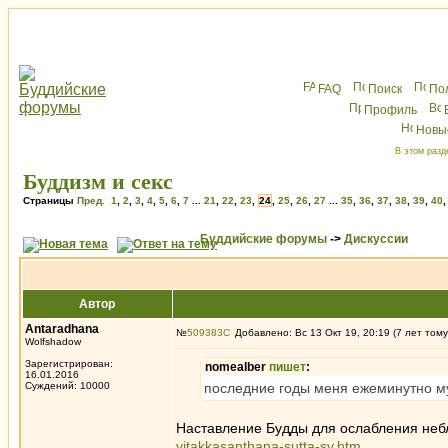
FAQ
Поиск
По
Профиль
Новы
В этом разд
Буддизм и секс
Страницы
Пред.
1
,
2
,
3
,
4
,
5
,
6
,
7
...
21
,
22
,
23
,
24
,
25
,
26
,
27
...
35
,
36
,
37
,
38
,
39
,
40
Буддийские форумы
->
Дискуссии
Автор
Antaradhana
№
509383
Добавлено: Вс 13 Окт 19, 20:19 (7 лет тому
Wolfshadow
Зарегистрирован:
nomealber
пишет
:
16.01.2016
Суждений: 10000
последние годы меня ежеминутно му
Наставление Будды для ослабления не
vitakkasanthana-sutta-sv.htm