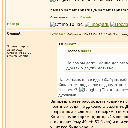
_________________
namaḥ samantabhadrāya samantaspharaṇ
Ответы на этот пост:
СлаваА
Наверх
СлаваА
№
509466
Добавлено: Пн 14 Окт 19, 10:00 (7 лет том
ТМ
пишет
:
Зарегистрирован:
31.10.2017
СлаваА
пишет
:
Суждений: 18720
Откуда: Москва
На самом деле именно для этого
думать о других мотивах.
На скольких инвалидках\бабушках\б
Сколько молодых дочек депутатов и 
возрасте?
Так то это вс
дураками.
Вы предлагаете рассмотреть крайние пр
приятных ведан, и духовного развития. 
неприятном, если мы не говорим о нек
Хотя вспомнил пример, который меня по
его старше (ему 40, ей 50 было) и они у
у них все было хорошо.