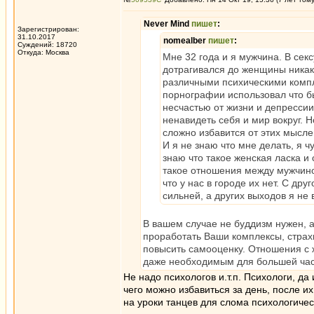
Never Mind
пишет
:
Зарегистрирован:
31.10.2017
nomealber
пишет
:
Суждений: 18720
Откуда: Москва
Мне 32 года и я мужчина. В сек
дотрагивался до женщины никак
различными психическими компл
порнографии использовал что бы
несчастью от жизни и депрессии
ненавидеть себя и мир вокруг.
сложно избавится от этих мысле
И я не знаю что мне делать, я 
знаю что такое женская ласка и 
такое отношения между мужчиной
что у нас в городе их нет. С др
сильней, а других выходов я не 
В вашем случае не буддизм нужен, 
проработать Ваши комплексы, страх
повысить самооценку. Отношения с 
даже необходимым для большей час
Не надо психологов и.т.п. Психологи, да
чего можно избавиться за день, после и
на уроки танцев для слома психологичес