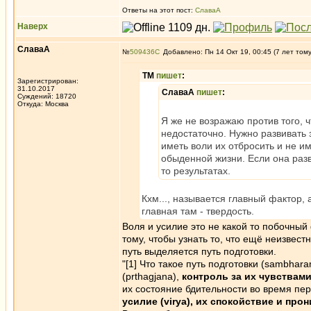
Ответы на этот пост:
СлаваА
Наверх
СлаваА
№
509436
Добавлено: Пн 14 Окт 19, 00:45 (7 лет том
ТМ
пишет
:
Зарегистрирован:
31.10.2017
СлаваА
пишет
:
Суждений: 18720
Откуда: Москва
Я же не возражаю против того, 
недостаточно. Нужно развивать 
иметь воли их отбросить и не и
обыденной жизни. Если она разви
то результатах.
Кхм..., называется главный фактор, 
главная там - твердость.
Воля и усилие это не какой то побочный
тому, чтобы узнать то, что ещё неизвест
путь выделяется путь подготовки.
"[1] Что такое путь подготовки (sambhar
(prthagjana),
контроль за их чувствам
их состояние бдительности во время перв
усилие (virya), их спокойствие и про