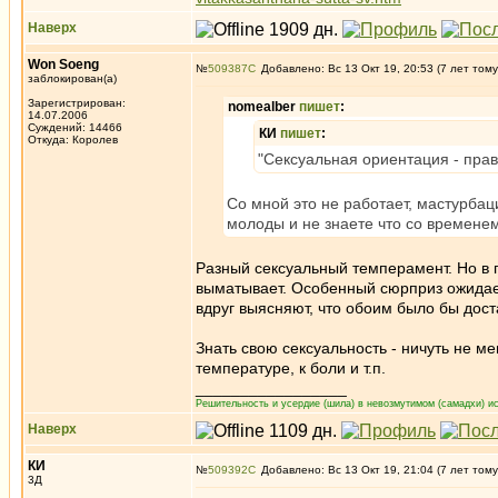
Наверх
Won Soeng
№
509387
Добавлено: Вс 13 Окт 19, 20:53 (7 лет тому
заблокирован(а)
Зарегистрирован:
nomealber
пишет
:
14.07.2006
Суждений: 14466
КИ
пишет
:
Откуда: Королев
"Сексуальная ориентация - прав
Со мной это не работает, мастурбаци
молоды и не знаете что со времене
Разный сексуальный темперамент. Но в 
выматывает. Особенный сюрприз ожидает
вдруг выясняют, что обоим было бы доста
Знать свою сексуальность - ничуть не ме
температуре, к боли и т.п.
_________________
Решительность и усердие (шила) в невозмутимом (самадхи) ис
Наверх
КИ
№
509392
Добавлено: Вс 13 Окт 19, 21:04 (7 лет тому
3Д