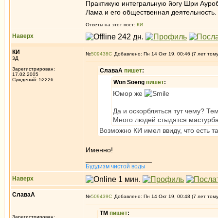
Практикую интегральную йогу Шри Ауроб
Лама и его общественная деятельность.
Ответы на этот пост:
КИ
Наверх
КИ
№
509438
Добавлено: Пн 14 Окт 19, 00:46 (7 лет том
3Д
Зарегистрирован:
СлаваА
пишет
:
17.02.2005
Суждений: 52226
Won Soeng
пишет
:
Юмор же
Да и оскорбляться тут чему? Тем
Много людей стыдятся мастурба
Возможно КИ имел ввиду, что есть т
Именно!
_________________
Буддизм чистой воды
Наверх
СлаваА
№
509439
Добавлено: Пн 14 Окт 19, 00:48 (7 лет том
ТМ
пишет
:
Зарегистрирован: