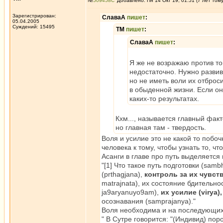
№
509458
Добавлено: Пн 14 Окт 19, 01:51 (7 лет том
Зарегистрирован:
СлаваА
пишет
:
05.04.2005
Суждений: 15495
ТМ
пишет
:
СлаваА
пишет
:
Я же не возражаю против то
недостаточно. Нужно развив
но не иметь воли их отброс
в обыденной жизни. Если она
каких-то результатах.
Кхм..., называется главный факт
но главная там - твердость.
Воля и усилие это не какой то побо
человека к тому, чтобы узнать то, ч
Асанги в главе про путь выделяется 
"[1] Что такое путь подготовки (sam
(prthagjana),
контроль за их чувст
matrajnata), их состояние бдительнос
ja9aryanuyo9am),
их усилие (virya
осознавания (samprajanya)."
Воля необходима и на последующих
" В Сутре говорится: "(Индивид) поро