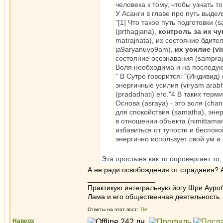
человека к тому, чтобы узнать т
У Асанги в главе про путь выдел
"[1] Что такое путь подготовки 
(prthagjana),
контроль за их ч
matrajnata), их состояние бдител
ja9aryanuyo9am),
их усилие (vi
состояние осознавания (sampraj
Воля необходима и на последу
" В Сутре говорится: "(Индивид) 
энергичные усилия (viryam arabhat
(pradadhati) его."4 В таких тер
Основа (asraya) - это воля (cha
для спокойствия (samatha), эне
в отношении объекта (nimittama
избавиться от тупости и беспоко
энергично использует свой ум и наг
Эта простыня как то опровергает то
А не ради освобождения от страдания? А 
_________________
Практикую интегральную йогу Шри Ауроб
Лама и его общественная деятельность.
Ответы на этот пост:
ТМ
Наверх