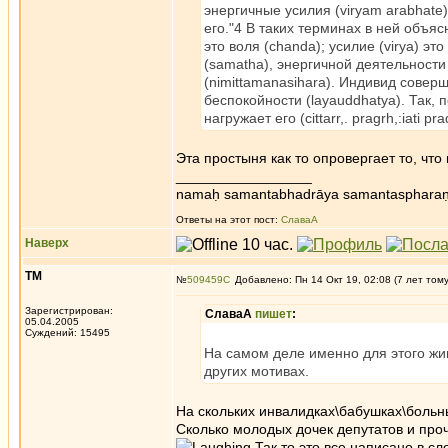
энергичные усилия (viryam arabhate), 
его."4 В таких терминах в ней объяс
это воля (chanda); усилие (virya) э
(samatha), энергичной деятельности
(nimittamanasihara). Индивид соверш
беспокойности (layauddhatya). Так, 
нагружает его (cittarr,. pragrh,:iati pr
Эта простыня как то опровергает то, чт
_________________
namaḥ samantabhadrāya samantaspharaṇ
Ответы на этот пост:
СлаваА
Наверх
ТМ
№
509459
Добавлено: Пн 14 Окт 19, 02:08 (7 лет том
Зарегистрирован:
СлаваА
пишет
:
05.04.2005
Суждений: 15495
На самом деле именно для этого жив
других мотивах.
На скольких инвалидках\бабушках\боль
Сколько молодых дочек депутатов и про
Так то это все написано в сл