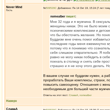
Never Mind
№
509529
Добавлено: Пн 14 Окт 19, 15:24 (7 лет том
Гость
nomealber
пишет
:
Мне 32 года и я мужчина. В сексуал
женщины никак. Это не было моим с
психическими комплексами и детски
что бы обесточить желание. Но поня
Буддизм мне очень помог избавиться
последние годы меня ежеминутно му
потому что я понимаю что сознатель
себя слишком отвратительно. Я побе
равно не могу никак победить в себ
поехать в столицу и снять себе прост
страшно и я не хочу этого делать. Н
В вашем случае не буддизм нужен, а ра
проработать Ваши комплексы, страхи, п
повысить самооценку. Отношения с женщ
необходимым для большей части мужчи
Ответы на этот пост:
СлаваА
,
nomealber
Наверх
СлаваА
№
509539
Добавлено: Пн 14 Окт 19, 15:36 (7 лет том