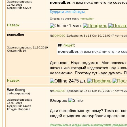
Зарегистрирован:
nomealber
, я вам пока ничего не совето
17.02.2005
_________________
Суждений: 52226
Буддизм чистой воды
Ответы на этот пост:
nomealber
Наверх
nomealber
№
509406
Добавлено: Вс 13 Окт 19, 22:09 (7 лет тому
КИ
пишет
:
Зарегистрирован: 11.10.2019
Суждений: 19
nomealber
, я вам пока ничего не со
Дзен-коан. Надо подумать. Мне показало
школьника который издевается над инва
невозможно. Поэтому тут надо думать. 
Наверх
Won Soeng
№
509409
Добавлено: Вс 13 Окт 19, 22:30 (7 лет тому
заблокирован(а)
Зарегистрирован:
Юмор же
14.07.2006
Суждений: 14466
Откуда: Королев
Да и оскорбляться тут чему? Тема по-сов
людей стыдятся мастурбации просто по 
_________________
Решительность и усердие (шила) в невозмутимом (самадхи) ис