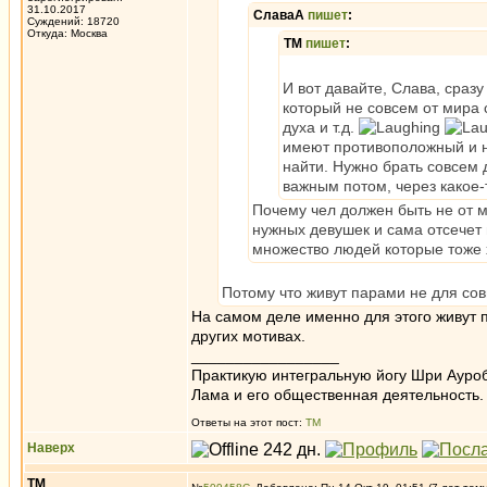
31.10.2017
СлаваА
пишет
:
Суждений: 18720
Откуда: Москва
ТМ
пишет
:
И вот давайте, Слава, сразу
который не совсем от мира 
духа и т.д.
имеют противоположный и н
найти. Нужно брать совсем 
важным потом, через какое-
Почему чел должен быть не от м
нужных девушек и сама отсечет 
множество людей которые тоже 
Потому что живут парами не для со
На самом деле именно для этого живут п
других мотивах.
_________________
Практикую интегральную йогу Шри Ауроб
Лама и его общественная деятельность.
Ответы на этот пост:
ТМ
Наверх
ТМ