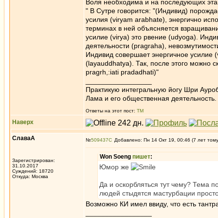
Воля необходима и на последующих эта
" В Сутре говорится: "(Индивид) порождае
усилия (viryam arabhate), энергично исполь
терминах в ней объясняется взращивание
усилие (virya) это рвение (udyoga). Инд
деятельности (pragraha), невозмутимости
Индивид совершает энергичное усилие (v
(layauddhatya). Так, после этого можно ск
pragrh,:iati pradadhati)"
_________________
Практикую интегральную йогу Шри Ауроб
Лама и его общественная деятельность.
Ответы на этот пост:
ТМ
Наверх
СлаваА
№
509437
Добавлено: Пн 14 Окт 19, 00:46 (7 лет том
Won Soeng
пишет
:
Зарегистрирован:
31.10.2017
Юмор же
Суждений: 18720
Откуда: Москва
Да и оскорбляться тут чему? Тема по
людей стыдятся мастурбации просто
Возможно КИ имел ввиду, что есть тантр
_________________