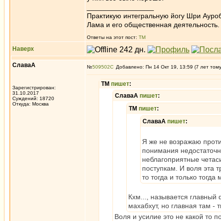
_________________
Практикую интегральную йогу Шри Ауроб
Лама и его общественная деятельность.
Ответы на этот пост:
ТМ
Наверх
СлаваА
№
509502
Добавлено: Пн 14 Окт 19, 13:59 (7 лет том
ТМ
пишет
:
Зарегистрирован:
31.10.2017
СлаваА
пишет
:
Суждений: 18720
Откуда: Москва
ТМ
пишет
:
СлаваА
пишет
:
Я же не возражаю проти
понимания недостаточн
неблагоприятные четаси
поступкам. И воля эта 
то тогда и только тогда
Кхм..., называется главный 
махабхут, но главная там - 
Воля и усилие это не какой то 