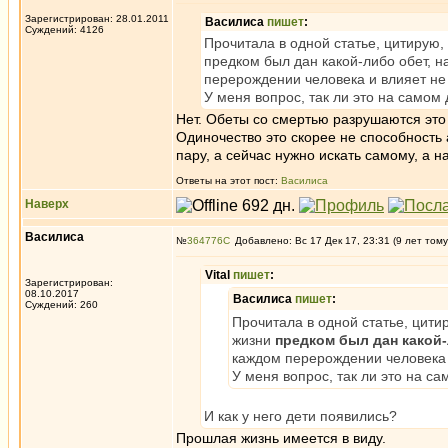
Зарегистрирован: 28.01.2011
Василиса
пишет
:
Суждений: 4126
Прочитала в одной статье, цитирую, 
предком был дан какой-либо обет, 
перерождении человека и влияет не
У меня вопрос, так ли это на самом 
Нет. Обеты со смертью разрушаются это 
Одиночество это скорее не способность
пару, а сейчас нужно искать самому, а н
Ответы на этот пост:
Василиса
Наверх
Василиса
№
364776
Добавлено: Вс 17 Дек 17, 23:31 (9 лет тому
Vital
пишет
:
Зарегистрирован:
08.10.2017
Василиса
пишет
:
Суждений: 260
Прочитала в одной статье, цитир
жизни
предком был дан какой
каждом перерождении человека 
У меня вопрос, так ли это на са
И как у него дети появились?
Прошлая жизнь имеется в виду.