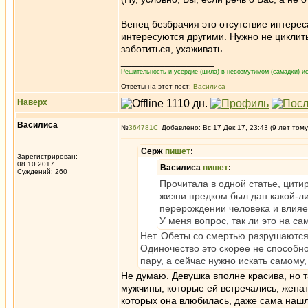
Венец безбрачия это отсутствие интерес
интересуются другими. Нужно не циклитьс
заботиться, ухаживать.
_________________
Решительность и усердие (шила) в невозмутимом (самадхи) ис
Ответы на этот пост:
Василиса
Наверх
Василиса
№
364781
Добавлено: Вс 17 Дек 17, 23:43 (9 лет тому
Серж
пишет
:
Зарегистрирован:
08.10.2017
Василиса
пишет
:
Суждений: 260
Прочитала в одной статье, цитир
жизни предком был дан какой-л
перерождении человека и влияе
У меня вопрос, так ли это на са
Нет. Обеты со смертью разрушаются 
Одиночество это скорее не способн
пару, а сейчас нужно искать самому,
Не думаю. Девушка вполне красива, но т
мужчины, которые ей встречались, женат
которых она влюбилась, даже сама нашла