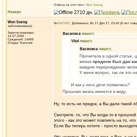
Ответы на этот пост:
Won Soeng
Наверх
Won Soeng
№
364780
Добавлено: Вс 17 Дек 17, 23:40 (9 лет тому
заблокирован(а)
Зарегистрирован:
Василиса
пишет
:
14.07.2006
Суждений: 14466
Vital
пишет
:
Откуда: Королев
Василиса
пишет
:
Прочитала в одной статье, ц
жизни
предком был дан ка
каждом перерождении челов
У меня вопрос, так ли это н
И как у него дети появились?
Прошлая жизнь имеется в виду.
Ну, то есть не предок, а Вы дали такой 
Смотрите, то, что Вы когда-то в прошлой
этого - как это может повлиять на то, 
Если Вы теперь хотите - просто выходит
(Ну, условно, Вы, если речь о Вас, а не