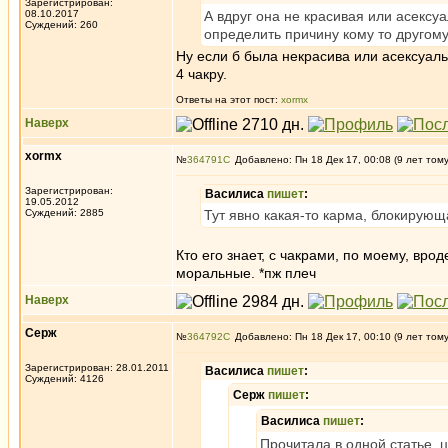
Зарегистрирован:
08.10.2017
А вдруг она не красивая или асексуа
Суждений: 260
определить причину кому то другом
Ну если б была некрасива или асексуальн
4 чакру.
Ответы на этот пост:
xormx
Наверх
xormx
№
364791
Добавлено: Пн 18 Дек 17, 00:08 (9 лет том
Зарегистрирован:
Василиса
пишет
:
19.05.2012
Суждений: 2885
Тут явно какая-то карма, блокирующа
Кто его знает, с чакрами, по моему, вро
моральные. *пж плеч
Наверх
Серж
№
364792
Добавлено: Пн 18 Дек 17, 00:10 (9 лет том
Зарегистрирован: 28.01.2011
Василиса
пишет
:
Суждений: 4126
Серж
пишет
:
Василиса
пишет
:
Прочитала в одной статье, ц