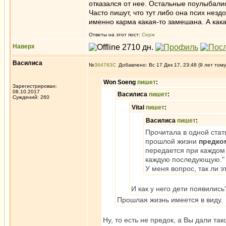
отказался от нее. Остальные поулыбалис
Часто пишут, что тут либо она псих нездо
именно карма какая-то замешана. А как
Ответы на этот пост:
Серж
Наверх
Василиса
№
364783
Добавлено: Вс 17 Дек 17, 23:48 (9 лет тому
Won Soeng
пишет
:
Зарегистрирован:
08.10.2017
Василиса
пишет
:
Суждений: 260
Vital
пишет
:
Василиса
пишет
:
Прочитала в одной стать
прошлой жизни
предко
передается при каждом 
каждую последующую."
У меня вопрос, так ли э
И как у него дети появились
Прошлая жизнь имеется в виду.
Ну, то есть не предок, а Вы дали та