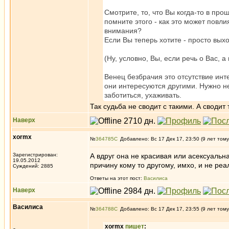
Смотрите, то, что Вы когда-то в про
помните этого - как это может повл
внимания?
Если Вы теперь хотите - просто вых
(Ну, условно, Вы, если речь о Вас, 
Венец безбрачия это отсутствие инт
они интересуются другими. Нужно не 
заботиться, ухаживать.
Так судьба не сводит с такими. А своди
Наверх
xormx
№
364785
Добавлено: Вс 17 Дек 17, 23:50 (9 лет тому
Зарегистрирован:
А вдруг она не красивая или асексуальна
19.05.2012
причину кому то другому, имхо, и не р
Суждений: 2885
Ответы на этот пост:
Василиса
Наверх
Василиса
№
364788
Добавлено: Вс 17 Дек 17, 23:55 (9 лет тому
xormx
пишет
: