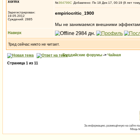
xormx
№
364799
Добавлено: Пн 18 Дек 17, 00:19 (9 лет том
Зарегистрирован:
empiriocritic_1900
19.05.2012
Суждений: 2885
Мы не занимаемся внешними эффекта
Наверх
Тред сейчас никто не читает.
Буддийские форумы
->
Чайная
Страница
1
из
11
За информацию, размещённую на сайте пол
Мощь пх