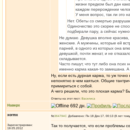
жизни предком был дан како
каждом перерождении челов
У меня вопрос, так ли это н
Нет. Обеты со смертью разрушаю
Одиночество это скорее не спо
подбирали пару, а сейчас нужно
Не думаю. Девушка вполне красива, 
женские. А мужчины, которые ей вст
парней, в одного из которых она вл
девушкой, почти женат, и не отказа
складывается.
Часто пишут, что тут либо она псих н
именно карма какая-то замешана. А
Ну, если есть дурная карма, то уж точно
непонятно в чем каяться. Общие тантри
примириться с собой.
А чего решили, что это плохая карма? 
Ответы на этот пост:
Василиса
Наверх
xormx
№
364794
Добавлено: Пн 18 Дек 17, 00:13 (9 лет том
Зарегистрирован:
Так то получается, что если проблемы со
19.05.2012