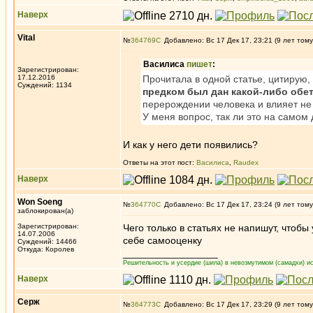
Наверх
Vital
№
364769
Добавлено: Вс 17 Дек 17, 23:21 (9 лет тому
Василиса
пишет
:
Зарегистрирован:
17.12.2016
Прочитала в одной статье, цитирую, 
Суждений: 1134
предком был дан какой-либо обет
перерождении человека и влияет не
У меня вопрос, так ли это на самом 
И как у него дети появились?
Ответы на этот пост:
Василиса
,
Raudex
Наверх
Won Soeng
№
364770
Добавлено: Вс 17 Дек 17, 23:24 (9 лет тому
заблокирован(а)
Зарегистрирован:
Чего только в статьях не напишут, чтоб
14.07.2006
себе самооценку
Суждений: 14466
Откуда: Королев
_________________
Решительность и усердие (шила) в невозмутимом (самадхи) ис
Наверх
Серж
№
364773
Добавлено: Вс 17 Дек 17, 23:29 (9 лет тому