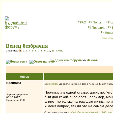
FAQ
Поиск
По
Профиль
Новы
В этом разд
Венец безбрачия
Страницы
1
,
2
,
3
,
4
,
5
,
6
,
7
,
8
,
9
,
10
,
11
След.
Буддийские форумы
->
Чайная
Автор
Василиса
№
364764
Добавлено: Вс 17 Дек 17, 23:16 (9 лет тому
Прочитала в одной статье, цитирую, "чт
Зарегистрирован:
был дан какой-либо обет, например, мо
08.10.2017
Суждений: 260
влияет не только на текущую жизнь, но
У меня вопрос, так ли это на самом деле
Ответы на этот пост:
Vital
,
Серж
,
empiriocritic_1900
,
aur