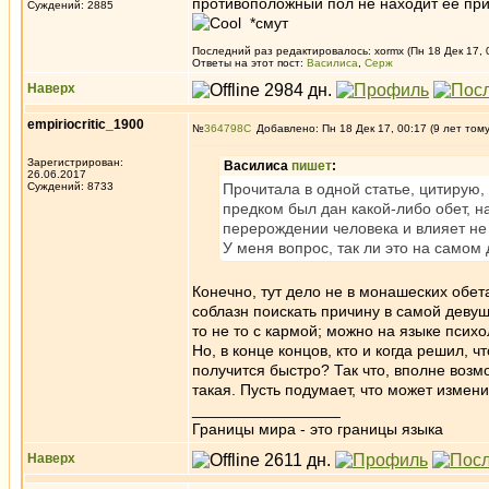
противоположный пол не находит её при
Суждений: 2885
*смут
Последний раз редактировалось: xormx (Пн 18 Дек 17, 
Ответы на этот пост:
Василиса
,
Серж
Наверх
empiriocritic_1900
№
364798
Добавлено: Пн 18 Дек 17, 00:17 (9 лет том
Зарегистрирован:
Василиса
пишет
:
26.06.2017
Суждений: 8733
Прочитала в одной статье, цитирую, 
предком был дан какой-либо обет, 
перерождении человека и влияет не
У меня вопрос, так ли это на самом 
Конечно, тут дело не в монашеских обета
соблазн поискать причину в самой девушк
то не то с кармой; можно на языке психо
Но, в конце концов, кто и когда решил, 
получится быстро? Так что, вполне возмо
такая. Пусть подумает, что может измени
_________________
Границы мира - это границы языка
Наверх