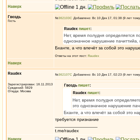
Наверх
Гвоздь
№
362103
Добавлено: Вс 10 Дек 17, 01:38 (9 лет тому
Гость
Raudex
пишет
:
Нет, время полудня определяется по
однозначное нарушение пачиттийа, 
Бханте, а что влечёт за собой это наруш
Ответы на этот пост:
Raudex
Наверх
Raudex
№
362107
Добавлено: Вс 10 Дек 17, 02:23 (9 лет тому
Зарегистрирован: 16.11.2013
Гвоздь
пишет
:
Суждений: 5829
Откуда: Москва
Raudex
пишет
:
Нет, время полудня определяетс
это однозначное нарушение пачи
Бханте, а что влечёт за собой это н
требуется признание
_________________
t.me/raudex
Наверх