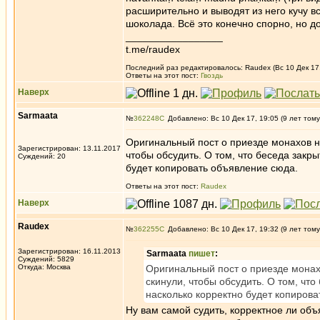
расширительно и выводят из него кучу вс
шоколада. Всё это конечно спорно, но д
_________________
t.me/raudex
Последний раз редактировалось: Raudex (Вс 10 Дек 17,
Ответы на этот пост:
Гвоздь
Наверх
Sarmaata
№
362248
Добавлено: Вс 10 Дек 17, 19:05 (9 лет тому
Оригинальный пост о приезде монахов на
Зарегистрирован: 13.11.2017
чтобы обсудить. О том, что беседа закры
Суждений: 20
будет копировать объявление сюда.
Ответы на этот пост:
Raudex
Наверх
Raudex
№
362255
Добавлено: Вс 10 Дек 17, 19:32 (9 лет тому
Зарегистрирован: 16.11.2013
Sarmaata
пишет
:
Суждений: 5829
Откуда: Москва
Оригинальный пост о приезде монахо
скинули, чтобы обсудить. О том, что
насколько корректно будет копиров
Ну вам самой судить, корректное ли объ