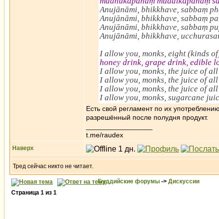
madhūkapānaṃ muddikapānaṃ sā
Anujānāmi, bhikkhave, sabbaṃ ph
Anujānāmi, bhikkhave, sabbaṃ pa
Anujānāmi, bhikkhave, sabbaṃ pu
Anujānāmi, bhikkhave, ucchurasan
I allow you, monks, eight (kinds o
honey drink, grape drink, edible l
I allow you, monks, the juice of all 
I allow you, monks, the juice of al
I allow you, monks, the juice of all
I allow you, monks, sugarcane juic
Есть свой регламент по их употреблени
разрешённый после полудня продукт.
_________________
t.me/raudex
Наверх
Тред сейчас никто не читает.
Буддийские форумы
->
Дискуссии
Страница
1
из
1