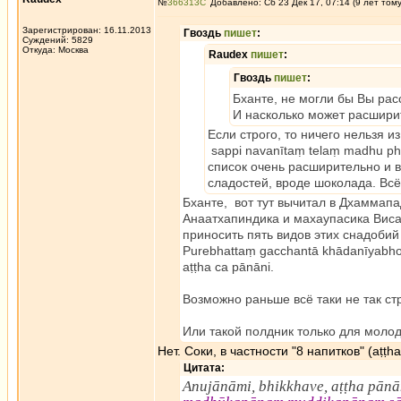
№
366313
Добавлено: Сб 23 Дек 17, 07:14 (9 лет том
Зарегистрирован: 16.11.2013
Гвоздь
пишет
:
Суждений: 5829
Откуда: Москва
Raudex
пишет
:
Гвоздь
пишет
:
Бханте, не могли бы Вы рас
И насколько может расшири
Если строго, то ничего нельзя и
sappi navanītaṃ telaṃ madhu ph
список очень расширительно и вы
сладостей, вроде шоколада. Всё
Бханте, вот тут вычитал в Дхаммапа
Анаатхапиндика и махаупасика Виса
приносить пять видов этих снадобий
Purebhattaṃ gacchantā khādanīyabhoj
aṭṭha ca pānāni.
Возможно раньше всё таки не так ст
Или такой полдник только для моло
Нет. Соки, в частности "8 напитков" (aṭṭh
Цитата:
Anujānāmi, bhikkhave, aṭṭha pān