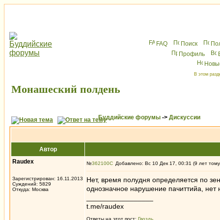
FAQ
Поиск
По
Профиль
Новы
В этом разд
Монашеский полдень
Буддийские форумы
->
Дискуссии
Автор
Raudex
№
362100
Добавлено: Вс 10 Дек 17, 00:31 (9 лет тому
Зарегистрирован: 16.11.2013
Нет, время полудня определяется по зен
Суждений: 5829
однозначное нарушение пачиттийа, нет 
Откуда: Москва
_________________
t.me/raudex
Ответы на этот пост:
Гвоздь