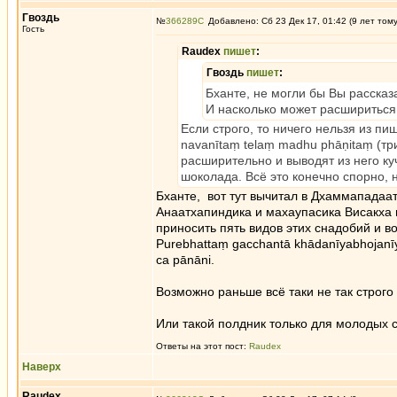
Гвоздь
№
366289
Добавлено: Сб 23 Дек 17, 01:42 (9 лет том
Гость
Raudex
пишет
:
Гвоздь
пишет
:
Бханте, не могли бы Вы рассказ
И насколько может расшириться
Если строго, то ничего нельзя из пи
navanītaṃ telaṃ madhu phāṇitaṃ (три
расширительно и выводят из него куч
шоколада. Всё это конечно спорно, 
Бханте, вот тут вычитал в Дхаммападаат
Анаатхапиндика и махаупасика Висакха 
приносить пять видов этих снадобий и в
Purebhattaṃ gacchantā khādanīyabhojanīy
ca pānāni.
Возможно раньше всё таки не так строго
Или такой полдник только для молодых
Ответы на этот пост:
Raudex
Наверх
Raudex