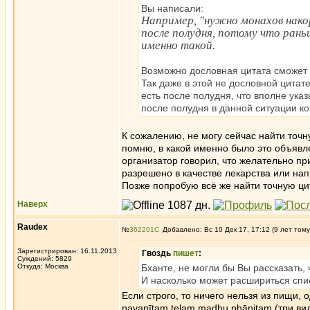
Вы написали:
Например, "нужно монахов накор
после полудня, потому что раньш
именно такой.
Возможно дословная цитата сможет 
Так даже в этой не дословной цитате
есть после полудня, что вполне ука
после полудня в данной ситуации ко
К сожалению, не могу сейчас найти точну
помню, в какой именно было это объявл
организатор говорил, что желательно пр
разрешено в качестве лекарства или нап
Позже попробую всё же найти точную ци
Наверх
Raudex
№
362201
Добавлено: Вс 10 Дек 17, 17:12 (9 лет тому
Зарегистрирован: 16.11.2013
Гвоздь
пишет
:
Суждений: 5829
Откуда: Москва
Бханте, не могли бы Вы рассказать,
И насколько может расшириться спи
Если строго, то ничего нельзя из пищи, 
navanītaṃ telaṃ madhu phāṇitaṃ (три вид