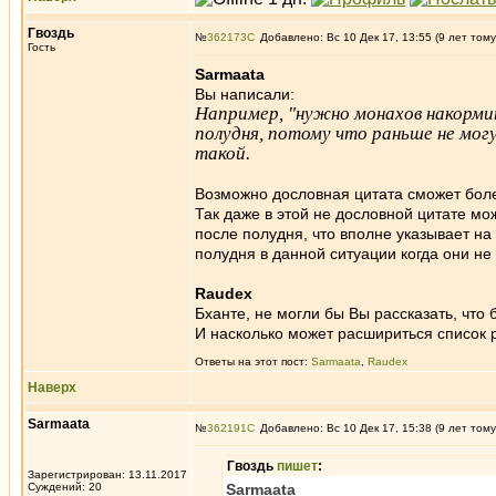
Гвоздь
№
362173
Добавлено: Вс 10 Дек 17, 13:55 (9 лет тому
Гость
Sarmaata
Вы написали:
Например, "нужно монахов накормит
полудня, потому что раньше не могу
такой.
Возможно дословная цитата сможет боле
Так даже в этой не дословной цитате мож
после полудня, что вполне указывает н
полудня в данной ситуации когда они не
Raudex
Бханте, не могли бы Вы рассказать, что
И насколько может расшириться список 
Ответы на этот пост:
Sarmaata
,
Raudex
Наверх
Sarmaata
№
362191
Добавлено: Вс 10 Дек 17, 15:38 (9 лет тому
Гвоздь
пишет
:
Зарегистрирован: 13.11.2017
Суждений: 20
Sarmaata