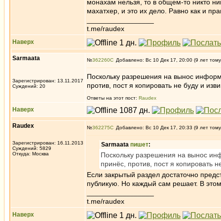
монахам нельзя, то в общем-то никто ни
махатхер, и это их дело. Равно как и пра
_________________
t.me/raudex
Наверх
Sarmaata
№
362260
Добавлено: Вс 10 Дек 17, 20:00 (9 лет тому
Поскольку разрешения на вынос информа
Зарегистрирован: 13.11.2017
против, пост я копировать не буду и и
Суждений: 20
Ответы на этот пост:
Raudex
Наверх
Raudex
№
362275
Добавлено: Вс 10 Дек 17, 20:33 (9 лет тому
Зарегистрирован: 16.11.2013
Sarmaata
пишет
:
Суждений: 5829
Откуда: Москва
Поскольку разрешения на вынос инф
принёс, против, пост я копировать 
Если закрытый раздел достаточно предс
публикую. Но каждый сам решает. В это
_________________
t.me/raudex
Наверх