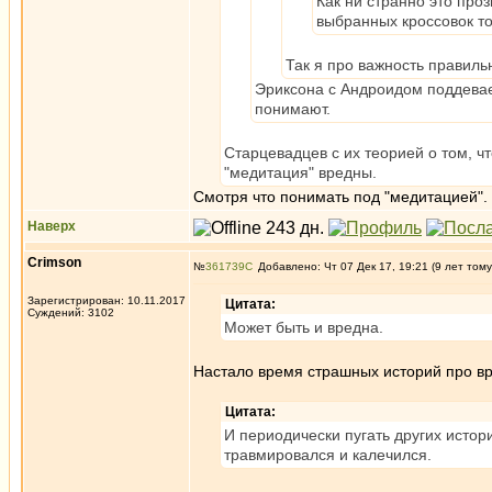
Как ни странно это проз
выбранных кроссовок то
Так я про важность правиль
Эриксона с Андроидом поддев
понимают.
Старцевадцев с их теорией о том, ч
"медитация" вредны.
Смотря что понимать под "медитацией".
Наверх
Crimson
№
361739
Добавлено: Чт 07 Дек 17, 19:21 (9 лет тому
Зарегистрирован: 10.11.2017
Цитата:
Суждений: 3102
Может быть и вредна.
Настало время страшных историй про вр
Цитата:
И периодически пугать других истор
травмировался и калечился.