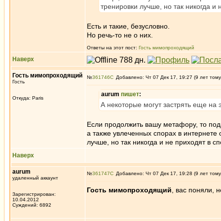
тренировки лучше, но так никогда и 
Есть и такие, безусловно.
Но речь-то не о них.
Ответы на этот пост:
Гость мимопроходящий
Наверх
Гость мимопроходящий
№
361746
Добавлено: Чт 07 Дек 17, 19:27 (9 лет тому
Гость
aurum
пишет
:
Откуда: Paris
А некоторые могут застрять еще на
Если продолжить вашу метафору, то под
а также увлеченных спорах в интернете 
лучше, но так никогда и не приходят в сп
Наверх
aurum
№
361747
Добавлено: Чт 07 Дек 17, 19:28 (9 лет тому
удаленный аккаунт
Гость мимопроходящий
, вас поняли,
Зарегистрирован:
10.04.2012
Суждений: 6892