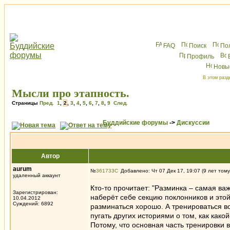
FAQ
Поиск
По
Профиль
Новы
В этом разд
Мысли про этапность.
Страницы
Пред.
1
,
2
,
3
,
4
,
5
,
6
,
7
,
8
,
9
След.
Буддийские форумы
->
Дискуссии
Автор
aurum
№
361733
Добавлено: Чт 07 Дек 17, 19:07 (9 лет тому
удаленный аккаунт
Кто-то прочитает: "Разминка – самая ва
Зарегистрирован:
наберёт себе секцию поклонников и этой
10.04.2012
Суждений: 6892
разминаться хорошо. А тренироваться в
пугать других историями о том, как как
Потому, что основная часть тренировки 