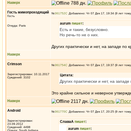
Наверх
Гость мимопроходящий
№
361752
Добавлено: Чт 07 Дек 17, 19:34 (9 лет тому
Гость
aurum
пишет
:
Откуда: Paris
Есть и такие, безусловно.
Но речь-то не о них.
Других практически и нет, на западе по 
Наверх
Crimson
№
361754
Добавлено: Чт 07 Дек 17, 19:37 (9 лет тому
Зарегистрирован: 10.11.2017
Цитата:
Суждений: 3102
Других практически и нет, на западе
Это крайне сильное и неверное утверж
Наверх
Android
№
361770
Добавлено: Чт 07 Дек 17, 20:25 (9 лет тому
Зарегистрирован:
СлаваА
пишет
:
23.09.2012
Суждений: 4498
aurum
пишет
:
Откуда: South Indiana