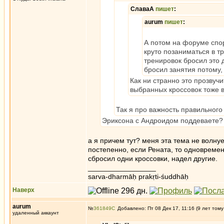
СлаваА
пишет
:
aurum
пишет
:
А потом на форуме спо
круто позаниматься в т
тренировок бросил это 
бросил занятия потому,
Как ни странно это прозвучи
выбранных кроссовок тоже в
Так я про важность правильного
Эриксона с Андроидом поддеваете
а я причем тут? меня эта тема не волнуе
постепенно, если Рената, то одновремен
сбросил одни кроссовки, надел другие.
_________________
sarva-dharmāḥ prakṛti-śuddhāḥ
Наверх
aurum
№
361849
Добавлено: Пт 08 Дек 17, 11:16 (9 лет тому
удаленный аккаунт