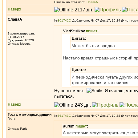
Ответы на этот пост:
СлаваА
Наверх
СлаваА
№
361742
Добавлено: Чт 07 Дек 17, 19:24 (9 лет тому
VladStulikov
пишет
:
Зарегистрирован:
31.10.2017
Цитата:
Суждений: 18720
Откуда: Москва
Может быть и вредна.
Настало время страшных историй пр
Цитата:
И периодически пугать других и
травмировался и калечился.
Ну не от меня.
Я считаю, что лу
пытаться.
Наверх
Гость мимопроходящий
№
361743
Добавлено: Чт 07 Дек 17, 19:24 (9 лет тому
Гость
aurum
пишет
:
Откуда: Paris
А некоторые могут застрять еще на