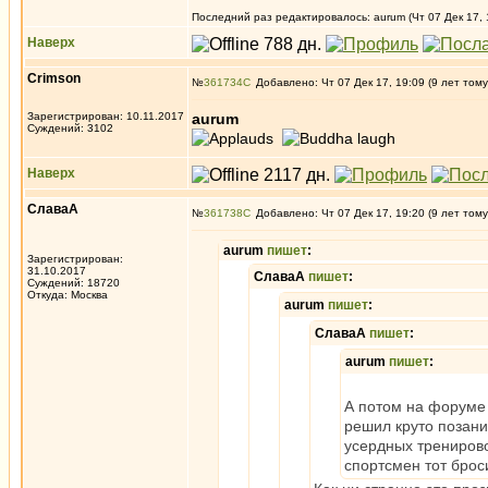
Последний раз редактировалось: aurum (Чт 07 Дек 17, 1
Наверх
Crimson
№
361734
Добавлено: Чт 07 Дек 17, 19:09 (9 лет тому
Зарегистрирован: 10.11.2017
aurum
Суждений: 3102
Наверх
СлаваА
№
361738
Добавлено: Чт 07 Дек 17, 19:20 (9 лет тому
aurum
пишет
:
Зарегистрирован:
31.10.2017
СлаваА
пишет
:
Суждений: 18720
Откуда: Москва
aurum
пишет
:
СлаваА
пишет
:
aurum
пишет
:
А потом на форуме
решил круто позани
усердных тренирово
спортсмен тот брос