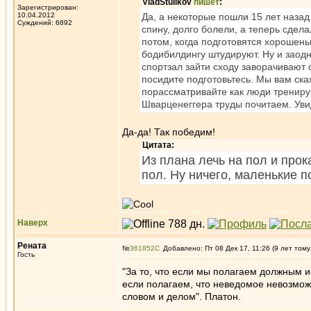
VladStulikov
пишет
:
Зарегистрирован:
10.04.2012
Да, а некоторые пошли 15 лет назад 
Суждений: 6892
спину, долго болели, а теперь сдела
потом, когда подготовятся хорошеньк
бодибилдингу штудируют. Ну и заодн
спортзал зайти сходу заворачивают о
посидите подготовьтесь. Мы вам ска
порассматривайте как люди трениру
Шварценеггера труды почитаем. Увид
Да-да! Так победим!
Цитата:
Из плана лечь на пол и про
пол. Ну ничего, маленькие п
Наверх
Рената
№
361852
Добавлено: Пт 08 Дек 17, 11:26 (9 лет тому
Гость
"За то, что если мы полагаем должным и
если полагаем, что неведомое невозможно
словом и делом". Платон.