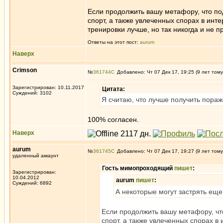
Если продолжить вашу метафору, что по
спорт, а также увлеченных спорах в инт
тренировки лучше, но так никогда и не п
Ответы на этот пост:
aurum
Наверх
Crimson
№
361744
Добавлено: Чт 07 Дек 17, 19:25 (9 лет тому
Зарегистрирован: 10.11.2017
Цитата:
Суждений: 3102
Я считаю, что лучше получить пораж
100% согласен.
Наверх
aurum
№
361745
Добавлено: Чт 07 Дек 17, 19:27 (9 лет тому
удаленный аккаунт
Гость мимопроходящий
пишет
:
Зарегистрирован:
10.04.2012
aurum
пишет
:
Суждений: 6892
А некоторые могут застрять ещ
Если продолжить вашу метафору, чт
спорт, а также увлеченных спорах в