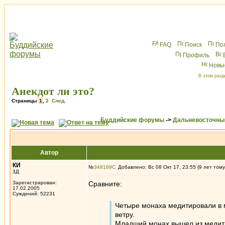
FAQ
Поиск
По
Профиль
Новы
В этом разд
Анекдот ли это?
Страницы
1
,
2
След.
Буддийские форумы
->
Дальневосточны
Автор
КИ
№
348169
Добавлено: Вс 08 Окт 17, 23:55 (9 лет тому
3Д
Зарегистрирован:
Сравните:
17.02.2005
Суждений: 52231
Четыре монаха медитировали в 
ветру.
Младший монах вышел из медита