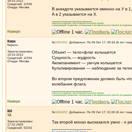
18.03.2012
Суждений: 11534
Откуда: Москва
В анекдоте указывается именно на У в 1,
А в 2 указывается на Х.
_________________
новичок на форуме, прочитавший несколько книжек
и доверяющий сведениям, изложенным в метафизическом трактате Д.Андреева 
Наверх
Кира
№
348184
Добавлено: Пн 09 Окт 17, 00:34 (9 лет том
Кирилл
Зарегистрирован:
Объект — тело=флаг колышется
18.03.2012
Сущность — мудрость
Суждений: 11534
Откуда: Москва
Акомпанимент — ум=ум колышется
Культивирование — наблюдение за тело
Во втором предложении должно быть что
колебания флага.
_________________
новичок на форуме, прочитавший несколько книжек
и доверяющий сведениям, изложенным в метафизическом трактате Д.Андреева 
Наверх
КИ
№
348195
Добавлено: Пн 09 Окт 17, 01:00 (9 лет том
3Д
Зарегистрирован:
Так второй монах высказался умно - о 
17.02.2005
_________________
Суждений: 52231