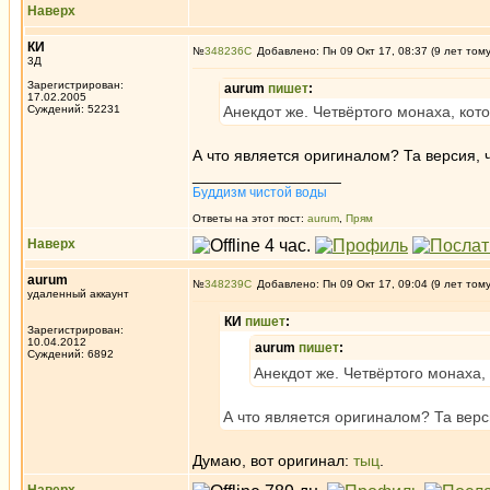
Наверх
КИ
№
348236
Добавлено: Пн 09 Окт 17, 08:37 (9 лет том
3Д
Зарегистрирован:
aurum
пишет
:
17.02.2005
Суждений: 52231
Анекдот же. Четвёртого монаха, кото
А что является оригиналом? Та версия, 
_________________
Буддизм чистой воды
Ответы на этот пост:
aurum
,
Прям
Наверх
aurum
№
348239
Добавлено: Пн 09 Окт 17, 09:04 (9 лет том
удаленный аккаунт
КИ
пишет
:
Зарегистрирован:
10.04.2012
aurum
пишет
:
Суждений: 6892
Анекдот же. Четвёртого монаха, 
А что является оригиналом? Та верс
Думаю, вот оригинал:
тыц
.