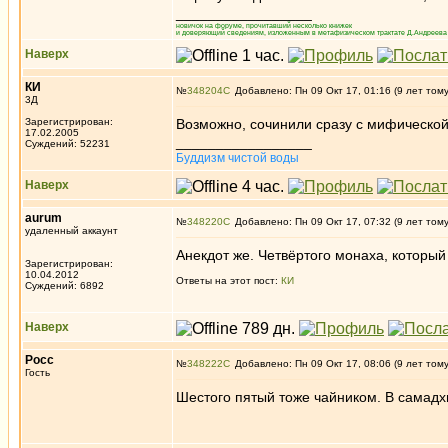
_________________
новичок на форуме, прочитавший несколько книжек
и доверяющий сведениям, изложенным в метафизическом трактате Д.Андреева 
Наверх
КИ
№
348204
Добавлено: Пн 09 Окт 17, 01:16 (9 лет том
3Д
Зарегистрирован:
Возможно, сочинили сразу с мифической
17.02.2005
_________________
Суждений: 52231
Буддизм чистой воды
Наверх
aurum
№
348220
Добавлено: Пн 09 Окт 17, 07:32 (9 лет том
удаленный аккаунт
Анекдот же. Четвёртого монаха, который 
Зарегистрирован:
10.04.2012
Ответы на этот пост:
КИ
Суждений: 6892
Наверх
Росс
№
348222
Добавлено: Пн 09 Окт 17, 08:06 (9 лет том
Гость
Шестого пятый тоже чайником. В самадх