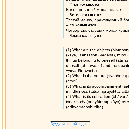
– Флаг колышется.
Более опытный монах сказал:
– Ветер колышется.
Третий монах, практикующий боле
– Ум колышется.
Четвертый, старший монах крикн
– Языки колышутся!
(1) What are the objects (ālamban
(kāya), sensation (vedanā), mind (
things belonging to oneself (ātmā
oneself (ātmavastu) and the qualit
vyavadānavastu).
(2) What is the nature (svabhāva) 
(smṛti).
(3) What is its accompaniment (sahā
mindfulness (tatsamprayuktāś citt
(4) What is its cultivation (bhāvanā
inner body (adhyātmaṃ kāya) as we
(adhyātmabahirdhā).
_________________
Буддизм чистой воды