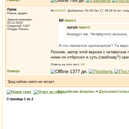
Наверх
Прям
№
348242
Добавлено: Пн 09 Окт 17, 09:29 (9 лет том
Рыжик, дудкин
Зарегистрирован:
КИ
пишет
:
05.12.2014
Суждений: 1307
aurum
пишет
:
Откуда: Рязань
Анекдот же. Четвёртого монаха, 
А что является оригиналом? Та верс
Похоже, автор этой версии с четвёрты
ними он отбросил и суть (свабхаву?) ор
Ответы на этот пост:
КИ
Наверх
Тред сейчас никто не читает.
Буддийские форумы
->
Дальневосточны
Страница
1
из
2