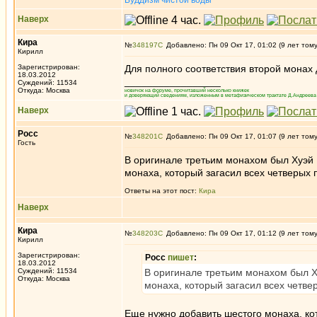
Буддизм чистой воды
Наверх
Кира
№
348197
Добавлено: Пн 09 Окт 17, 01:02 (9 лет том
Кирилл
Зарегистрирован:
Для полного соответствия второй монах 
18.03.2012
_________________
Суждений: 11534
Откуда: Москва
новичок на форуме, прочитавший несколько книжек
и доверяющий сведениям, изложенным в метафизическом трактате Д.Андреева 
Наверх
Росс
№
348201
Добавлено: Пн 09 Окт 17, 01:07 (9 лет том
Гость
В оригинале третьим монахом был Хуэй Н
монаха, который загасил всех четверых
Ответы на этот пост:
Кира
Наверх
Кира
№
348203
Добавлено: Пн 09 Окт 17, 01:12 (9 лет том
Кирилл
Зарегистрирован:
Росс
пишет
:
18.03.2012
Суждений: 11534
В оригинале третьим монахом был Ху
Откуда: Москва
монаха, который загасил всех четве
Еще нужно добавить шестого монаха, кот