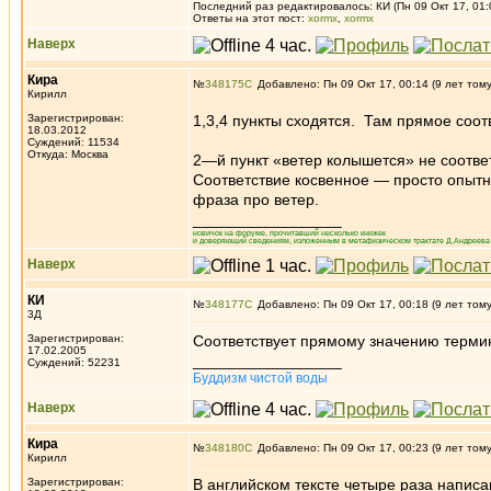
Последний раз редактировалось: КИ (Пн 09 Окт 17, 01:
Ответы на этот пост:
xormx
,
xormx
Наверх
Кира
№
348175
Добавлено: Пн 09 Окт 17, 00:14 (9 лет том
Кирилл
Зарегистрирован:
1,3,4 пункты сходятся. Там прямое соот
18.03.2012
Суждений: 11534
Откуда: Москва
2—й пункт «ветер колышется» не соотве
Соответствие косвенное — просто опыт
фраза про ветер.
_________________
новичок на форуме, прочитавший несколько книжек
и доверяющий сведениям, изложенным в метафизическом трактате Д.Андреева 
Наверх
КИ
№
348177
Добавлено: Пн 09 Окт 17, 00:18 (9 лет том
3Д
Зарегистрирован:
Соответствует прямому значению термин
17.02.2005
_________________
Суждений: 52231
Буддизм чистой воды
Наверх
Кира
№
348180
Добавлено: Пн 09 Окт 17, 00:23 (9 лет том
Кирилл
Зарегистрирован:
В английском тексте четыре раза написан