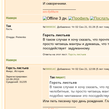
И скворечники.
_________________
нео-буддист
Наверх
Так
№
586903
Добавлено: Чт 02 Сен 21, 01:26 (5 лет том
Гость
Горсть листьев
Откуда: Petrenko
В таком случае я хочу сказать, что про
просто читаешь мантры и думаешь, что 
посодействует задуманному.
Ответы на этот пост:
Горсть листьев
Наверх
Горсть листьев
№
586914
Добавлено: Чт 02 Сен 21, 12:06 (5 лет том
Фикус, Историк
Зарегистрирован:
Так
пишет
:
10.09.2010
Суждений: 31235
Горсть листьев
В таком случае я хочу сказать, что
челобитные, ты просто читаешь ман
подобно чинтамани это посодейств
Или петь песенку про день рождения. Гла
_________________