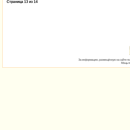
Страница
13
из
14
За информацию, размещённую на сайте пол
Мощь пх