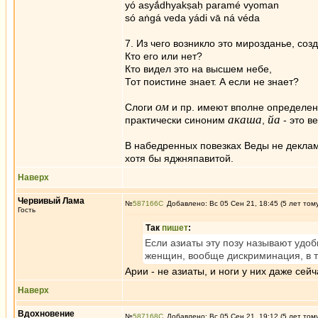
yó asyā́dhyakṣaḥ paramé vyoman
só aṅgá veda yádi vā ná véda
7. Из чего возникло это мирозданье, соз
Кто его или нет?
Кто видел это на высшем небе,
Тот поистине знает. А если не знает?
ом
Слоги
и пр. имеют вполне определе
акаша
йа
практически синоним
,
- это в
В набедренных повезках Веды не деклам
хотя бы яджняпавитой.
Наверх
Червивый Лама
№
587166
Добавлено: Вс 05 Сен 21, 18:45 (5 лет том
Гость
Так
пишет
:
Если азиаты эту позу называют удоб
женщин, вообще дискриминация, в 
Арии - не азиаты, и ноги у них даже сейча
Наверх
Вдохновение
№
587168
Добавлено: Вс 05 Сен 21, 19:12 (5 лет том