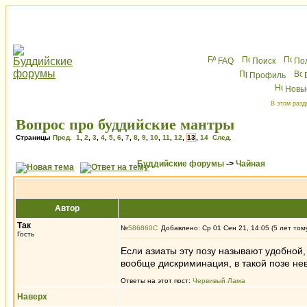
FAQ
Поиск
По
Профиль
Новы
В этом разд
Вопрос про буддийские мантры
Страницы
Пред.
1
,
2
,
3
,
4
,
5
,
6
,
7
,
8
,
9
,
10
,
11
,
12
,
13
,
14
След.
Буддийские форумы
->
Чайная
Автор
Так
№
586860
Добавлено: Ср 01 Сен 21, 14:05 (5 лет том
Гость
Если азиаты эту позу называют удобной,
вообще дискриминация, в такой позе н
Ответы на этот пост:
Червивый Лама
Наверх