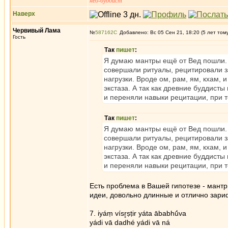
нео-буддист
Наверх
Червивый Лама
№
587162
Добавлено: Вс 05 Сен 21, 18:20 (5 лет том
Гость
Так
пишет
:
Я думаю мантры ещё от Вед пошли. 
совершали ритуалы, рецитировали з
нагрузки. Вроде ом, рам, ям, кхам, 
экстаза. А так как древние буддисты
и переняли навыки рецитации, при 
Так
пишет
:
Я думаю мантры ещё от Вед пошли. 
совершали ритуалы, рецитировали з
нагрузки. Вроде ом, рам, ям, кхам, 
экстаза. А так как древние буддисты
и переняли навыки рецитации, при 
Есть проблема в Вашей гипотезе - мант
идеи, довольно длинные и отлично зари
7. iyáṃ vísr̥ṣṭir yáta ābabhū́va
yádi vā dadhé yádi vā ná