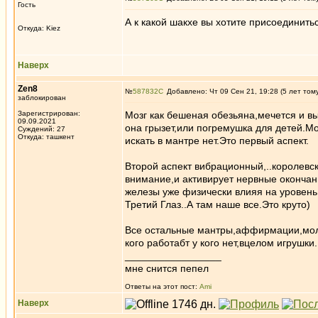
Гость
А к какой шакхе вы хотите присоединить
Откуда: Kiez
Наверх
Zen8
№
587832
Добавлено: Чт 09 Сен 21, 19:28 (5 лет том
заблокирован
Зарегистрирован:
Мозг как бешеная обезьяна,мечется и в
09.09.2021
она грызет,или погремушка для детей.Мо
Суждений: 27
Откуда: ташкент
искать в мантре нет.Это первый аспект.
Второй аспект вибрационный,..королевс
внимание,и активирует нервные оконча
железы уже физически влияя на уровен
Третий Глаз..А там наше все.Это круто)
Все остальные мантры,аффирмации,моли
кого работабт у кого нет,вцелом игрушки.
_________________
мне снится пепел
Ответы на этот пост:
Ami
Наверх