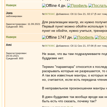
Наверх
Jons
№
587934
Добавлено: Сб 11 Сен 21, 02:17 (5 лет том
заблокирован
Для реализации мантр, их нужно получи
Зарегистрирован: 11.09.2021
Первый пункт можно обойти используя т.
Суждений: 461
пункт не обойти, нужно учиться, трениро
Наверх
Ami
№
587936
Добавлено: Сб 11 Сен 21, 07:06 (5 лет том
Зарегистрирован:
Не знаю, что вы там подразумеваете под
29.03.2021
буддизме нет.
Суждений: 800
Термин "парампара" относится к последо
раскрывать которые не разрешается, то 
А так все известные мантры, о которых 
но, считается, если есть передача чтен
В неправильном произношении мантры н
В дзен-буддизме так вообще вроде как н
быть есть что сказать, почему так?