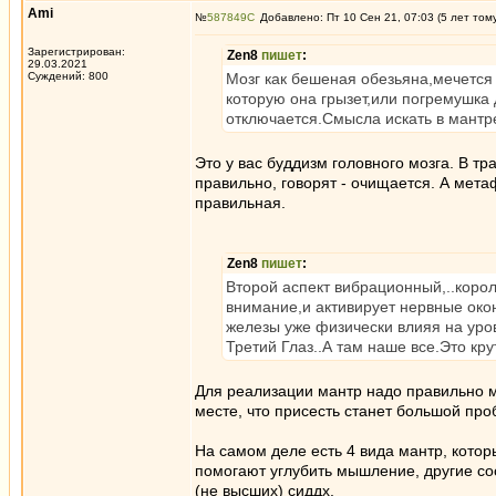
Ami
№
587849
Добавлено: Пт 10 Сен 21, 07:03 (5 лет том
Зарегистрирован:
Zen8
пишет
:
29.03.2021
Суждений: 800
Мозг как бешеная обезьяна,мечется
которую она грызет,или погремушка 
отключается.Смысла искать в мантре
Это у вас буддизм головного мозга. В т
правильно, говорят - очищается. А мета
правильная.
Zen8
пишет
:
Второй аспект вибрационный,..корол
внимание,и активирует нервные око
железы уже физически влияя на ур
Третий Глаз..А там наше все.Это кру
Для реализации мантр надо правильно м
месте, что присесть станет большой пр
На самом деле есть 4 вида мантр, котор
помогают углубить мышление, другие со
(не высших) сиддх.