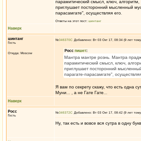
парамитический смысл, ключ, алгоритм, 
приглушает посторонний мысленный мусо
парасамгате", осуществляя его.
Ответы на этот пост:
шинтанг
Наверх
шинтанг
№
346370
Добавлено: Вт 03 Окт 17, 08:34 (9 лет тому
Гость
Росс
пишет
:
Откуда: Moscow
Мантра мантре рознь. Мантра прадж
парамитический смысл, ключ, алгори
приглушает посторонний мысленный 
парагате-парасамгате", осуществляя
Я вам по секрету скажу, что есть одна 
Муни... , а не Гате Гате...
Наверх
Росс
№
346372
Добавлено: Вт 03 Окт 17, 08:42 (9 лет тому
Гость
Ну, так есть и вовсе вся сутра в одну букву