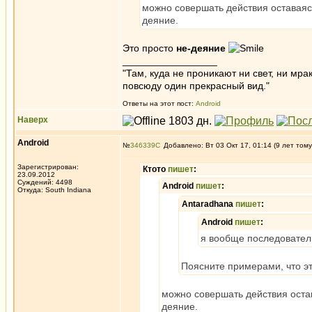
можно совершать действия оставаяс
деяние.
Это просто
не-деяние
_________________
"Там, куда не проникают ни свет, ни мрак
повсюду один прекрасный вид."
Ответы на этот пост:
Android
Наверх
Android
№
346339
Добавлено: Вт 03 Окт 17, 01:14 (9 лет тому
Зарегистрирован:
Ктото
пишет
:
23.09.2012
Суждений: 4498
Android
пишет
:
Откуда: South Indiana
Antaradhana
пишет
:
Android
пишет
:
я вообще последовател
Поясните примерами, что эт
можно совершать действия оста
деяние.