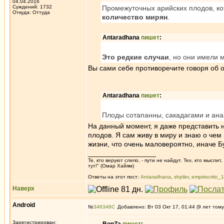
04.04.2016
Суждений: 1732
Промежуточных арийских плодов, к
Откуда: Oттyдa
количество мирян
.
Antaradhana
пишет
:
Это редкие случаи
, но они имели 
Вы сами себе противоречите говоря об о
Antaradhana
пишет
:
Плоды сотапанны, сакадагами и ана
На данный момент, я даже представить н
плодов. Я сам живу в миру и знаю о чем
жизни, что очень маловероятно, иначе 
_________________
Те, кто веруют слепо, - пути не найдут. Тех, кто мысли
тут!" (Омар Хайям)
Ответы на этот пост:
Antaradhana
,
shpiler
,
empiriocritic_
Наверх
Android
№
346348
Добавлено: Вт 03 Окт 17, 01:44 (9 лет тому
Зарегистрирован: