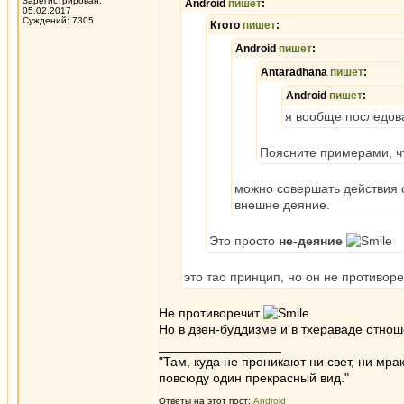
Зарегистрирован:
Android
пишет
:
05.02.2017
Суждений: 7305
Ктото
пишет
:
Android
пишет
:
Antaradhana
пишет
:
Android
пишет
:
я вообще последова
Поясните примерами, чт
можно совершать действия о
внешне деяние.
Это просто
не-деяние
это тао принцип, но он не противор
Не противоречит
Но в дзен-буддизме и в тхераваде отнош
_________________
"Там, куда не проникают ни свет, ни мрак
повсюду один прекрасный вид."
Ответы на этот пост:
Android