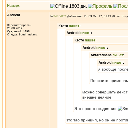
Наверх
Android
№
346342
Добавлено: Вт 03 Окт 17, 01:21 (9 лет тому
Зарегистрирован:
Ктото
пишет
:
23.09.2012
Суждений: 4498
Android
пишет
:
Откуда: South Indiana
Ктото
пишет
:
Android
пишет
:
Antaradhana
пишет
:
Android
пишет
:
я вообще после
Поясните примерами
можно совершать действ
внешне деяние.
Это просто
не-деяние
это тао принцип, но он не прот