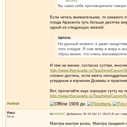
Вы сами себе противоречите говоря 
Если читать внимательнее, то никакого 
плода Араханта чуть больше десятка ми
одной из следующих жизней.
Цитата:
На данный момент, я даже представи
этих плодов. Я сам живу в миру и з
образ жизни, что очень маловероят
И тем не менее, согласно суттам, мног
http://www.theravada.ru/Teaching/Canon/S
сложно достичь, если иметь неподдельн
усердным в изучении Дхаммы и практике
Вот, прочитайте еще хорошую сутту на 
http://www.theravada.ru/Teaching/Canon/S
Наверх
Росс
№
346366
Добавлено: Вт 03 Окт 17, 08:23 (9 лет тому
Гость
Мантра мантре рознь. Мантра праджня-