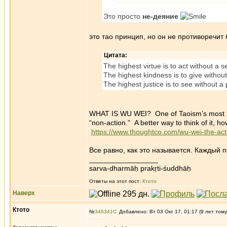
Это просто
не-деяние
это тао принцип, но он не противоречит
Цитата:
The highest virtue is to act without a s
The highest kindness is to give without
The highest justice is to see without a
WHAT IS WU WEI? One of Taoism’s most imp
“non-action.” A better way to think of it, h
https://www.thoughtco.com/wu-wei-the-ac
Все равно, как это называется. Каждый 
_________________
sarva-dharmāḥ prakṛti-śuddhāḥ
Ответы на этот пост:
Ктото
Наверх
Ктото
№
346341
Добавлено: Вт 03 Окт 17, 01:17 (9 лет тому