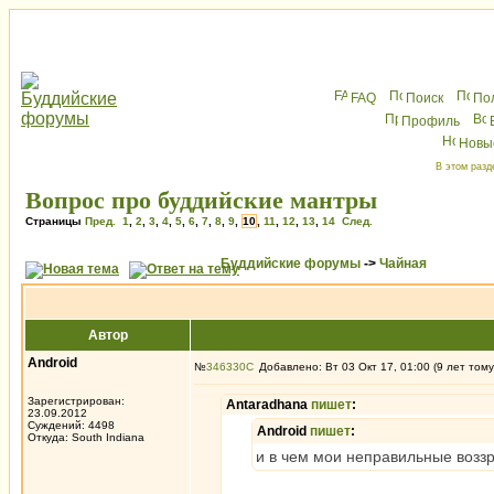
FAQ
Поиск
По
Профиль
Новы
В этом разд
Вопрос про буддийские мантры
Страницы
Пред.
1
,
2
,
3
,
4
,
5
,
6
,
7
,
8
,
9
,
10
,
11
,
12
,
13
,
14
След.
Буддийские форумы
->
Чайная
Автор
Android
№
346330
Добавлено: Вт 03 Окт 17, 01:00 (9 лет тому
Зарегистрирован:
Antaradhana
пишет
:
23.09.2012
Суждений: 4498
Android
пишет
:
Откуда: South Indiana
и в чем мои неправильные воззр