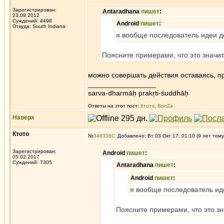
Зарегистрирован:
Antaradhana
пишет
:
23.09.2012
Суждений: 4498
Android
пишет
:
Откуда: South Indiana
я вообще последователь идеи д
Поясните примерами, что это значит
можно совершать действия оставаясь, п
_________________
sarva-dharmāḥ prakṛti-śuddhāḥ
Ответы на этот пост:
Ктото
,
BonZa
Наверх
Ктото
№
346338
Добавлено: Вт 03 Окт 17, 01:10 (9 лет тому
Зарегистрирован:
Android
пишет
:
05.02.2017
Суждений: 7305
Antaradhana
пишет
:
Android
пишет
:
я вообще последователь ид
Поясните примерами, что это зн