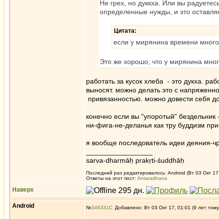
Не грех, но дуккха. Или вы радуетес
определенные нужды, и это оставля
Цитата:
если у мирянина времени много,
Это же хорошо, что у мирянина мно
работать за кусок хлеба - это дукха. ра
выносят. можно делать это с напряженн
привязанностью. можно довести себя до
конечно если вы "упоротый" бездельник 
ни-фига-не-деланья как тру буддизм при
я вообще последователь идеи деяния-чр
_________________
sarva-dharmāḥ prakṛti-śuddhāḥ
Последний раз редактировалось: Android (Вт 03 Окт 17,
Ответы на этот пост:
Antaradhana
Наверх
Android
№
346331
Добавлено: Вт 03 Окт 17, 01:01 (9 лет тому