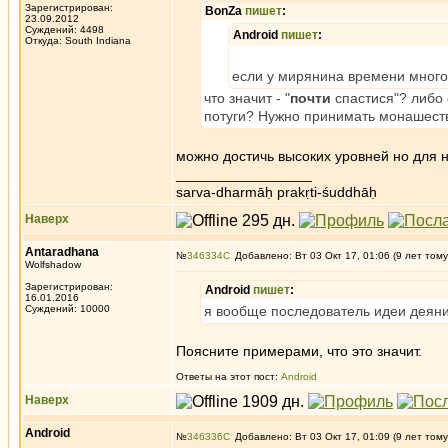
Зарегистрирован:
BonZa
пишет
:
23.09.2012
Суждений: 4498
Android
пишет
:
Откуда: South Indiana
если у мирянина времени много,
что значит - "
почти
спастися"? либо с
потуги? Нужно принимать монашест
можно достичь высоких уровней но для 
_________________
sarva-dharmāḥ prakṛti-śuddhāḥ
Наверх
Antaradhana
№
346334
Добавлено: Вт 03 Окт 17, 01:06 (9 лет тому
Wolfshadow
Зарегистрирован:
Android
пишет
:
16.01.2016
Суждений: 10000
я вообще последователь идеи деяни
Поясните примерами, что это значит.
Ответы на этот пост:
Android
Наверх
Android
№
346336
Добавлено: Вт 03 Окт 17, 01:09 (9 лет тому