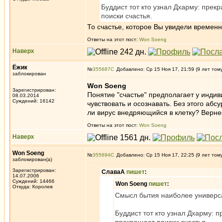
Буддист тот кто узнал Дхарму: прек
поиски счастья.
То счастье, которое Вы увидели времен
Ответы на этот пост:
Won Soeng
Наверх
Ёжик
№
355687
Добавлено: Ср 15 Ноя 17, 21:59 (9 лет том
заблокирован
Won Soeng
Зарегистрирован:
Понятие "счастье" предполагает у индив
08.03.2014
Суждений: 16142
чувствовать и осознавать. Без этого абс
ли вирус внедряющийся в клетку? Вернее
Ответы на этот пост:
Won Soeng
Наверх
Won Soeng
№
355694
Добавлено: Ср 15 Ноя 17, 22:25 (9 лет том
заблокирован(а)
Зарегистрирован:
СлаваА
пишет
:
14.07.2006
Суждений: 14466
Won Soeng
пишет
:
Откуда: Королев
Смысл бытия наиболее универсал
Буддист тот кто узнал Дхарму: 