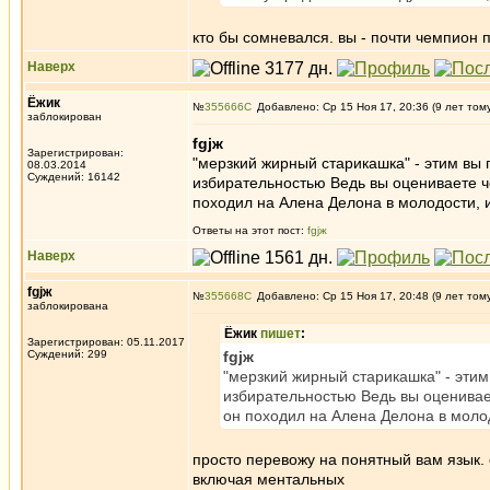
кто бы сомневался. вы - почти чемпион 
Наверх
Ёжик
№
355666
Добавлено: Ср 15 Ноя 17, 20:36 (9 лет том
заблокирован
fgjж
Зарегистрирован:
"мерзкий жирный старикашка" - этим вы
08.03.2014
Суждений: 16142
избирательностью Ведь вы оцениваете ч
походил на Алена Делона в молодости, и
Ответы на этот пост:
fgjж
Наверх
fgjж
№
355668
Добавлено: Ср 15 Ноя 17, 20:48 (9 лет том
заблокирована
Ёжик
пишет
:
Зарегистрирован: 05.11.2017
Суждений: 299
fgjж
"мерзкий жирный старикашка" - эти
избирательностью Ведь вы оценивае
он походил на Алена Делона в молод
просто перевожу на понятный вам язык. 
включая ментальных