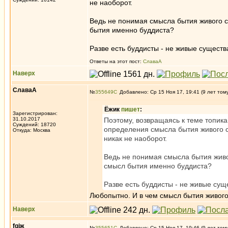
не наоборот.
Ведь не понимая смысла бытия живого с
бытия именно буддиста?
Разве есть буддисты - не живые существ
Ответы на этот пост:
СлаваА
Наверх
СлаваА
№
355649
Добавлено: Ср 15 Ноя 17, 19:41 (9 лет том
Ёжик
пишет
:
Зарегистрирован:
31.10.2017
Поэтому, возвращаясь к теме топика
Суждений: 18720
определения смысла бытия живого су
Откуда: Москва
никак не наоборот.
Ведь не понимая смысла бытия живо
смысл бытия именно буддиста?
Разве есть буддисты - не живые сущ
Любопытно. И в чем смысл бытия живого
Наверх
fgjж
№
355651
Добавлено: Ср 15 Ноя 17, 19:46 (9 лет том