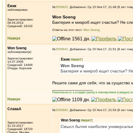
Ёжик
№
355682
Добавлено: Ср 15 Ноя 17, 21:48 (9 лет том
заблокирован
Won Soeng
Зарегистрирован:
Бактерия и микроб ищет счастья? Не с
08.03.2014
Суждений: 16142
Ответы на этот пост:
Won Soeng
Наверх
Won Soeng
№
355684
Добавлено: Ср 15 Ноя 17, 21:51 (9 лет том
заблокирован(а)
Зарегистрирован:
Ёжик
пишет
:
14.07.2006
Суждений: 14466
Won Soeng
Откуда: Королев
Бактерия и микроб ищет счастья? Н
Решите сами для себя, что за существо м
_________________
Решительность и усердие (шила) в невозмутимом (самадхи) ис
Наверх
СлаваА
№
355686
Добавлено: Ср 15 Ноя 17, 21:54 (9 лет том
Won Soeng
пишет
:
Зарегистрирован:
31.10.2017
Смысл бытия наиболее универсально
Суждений: 18720
Откуда: Москва