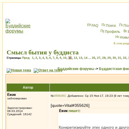
FAQ
Поиск
По
Профиль
Новы
В этом разд
Смысл бытия у буддиста
Страницы
Пред.
1
,
2
,
3
,
4
,
5
,
6
,
7
,
8
,
9
,
10
,
11
,
12
,
13
,
14
...
26
,
27
,
28
,
29
,
30
,
31
,
32
,
Буддийские форумы
->
Буддистская фи
Автор
Ёжик
№
355635
Добавлено: Ср 15 Ноя 17, 19:23 (9 лет том
заблокирован
[quote=Vital#355626]
Зарегистрирован:
Ёжик
пишет
:
08.03.2014
Суждений: 16142
Конкретизируйте этих одного и друго