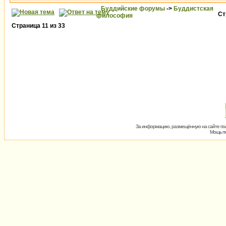
Буддийские форумы
->
Буддистская
Ст
философия
Страница
11
из
33
За информацию, размещённую на сайте пол
Мощь пх