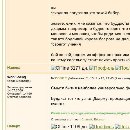
зы
*сходила погуглила кто такой бибер
знаете, ежик, мне кажется, что буддис
дхармы. например, о будде говорят, что 
монахов и монашек, чтобы родиться в 
так что бодливой корове бог рога не да
"своего" учения
бай зе вей, одним из эффектов практик
вашему савельеву стоит начать практик
Наверх
Won Soeng
№
355681
Добавлено: Ср 15 Ноя 17, 21:45 (9 лет том
заблокирован(а)
Зарегистрирован:
Смысл бытия наиболее универсально фор
14.07.2006
Суждений: 14466
Откуда: Королев
Буддист тот кто узнал Дхарму: прекраще
счастья.
_________________
Решительность и усердие (шила) в невозмутимом (самадхи) ис
Ответы на этот пост:
СлаваА
,
Ericsson
Наверх