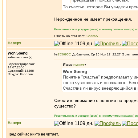
прекращает поиски счастья.
То счастье, которое Вы увидели вр
Нерожденное не имеет прекращения.
_________________
Решительность и усердие (шила) в невозмутимом (самадхи) ис
Ответы на этот пост:
СлаваА
Наверх
Won Soeng
№
355695
Добавлено: Ср 15 Ноя 17, 22:27 (9 лет том
заблокирован(а)
Зарегистрирован:
Ёжик
пишет
:
14.07.2006
Суждений: 14466
Won Soeng
Откуда: Королев
Понятие "счастье" предполагает у и
тонко чувствовать и осознавать. Без
Счастлив ли вирус внедряющийся в к
Сместите внимание с понятия на предме
существо?
_________________
Решительность и усердие (шила) в невозмутимом (самадхи) ис
Наверх
Тред сейчас никто не читает.