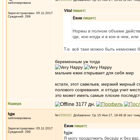
заблокирована
Vital
пишет
:
Зарегистрирован: 05.11.2017
Суждений: 299
Ёжик
пишет
:
Нормы в полном объеме действи
где, кое-когда и в кое-в чем, и
Т.е. всё таки можно быть немножко 
беременным уж тогда
мальчик ежик открывает для себя мир
кстати, этот савельев, мерзкий жирный с
полового созревания. и оттуда учит мес
это может иметь самые плохие последст
Наверх
fgjж
№
355652
Добавлено: Ср 15 Ноя 17, 19:48 (9 лет том
заблокирована
Ёжик
пишет
:
Зарегистрирован: 05.11.2017
Суждений: 299
fgjж
Я могу продолжить беседу и без вас,