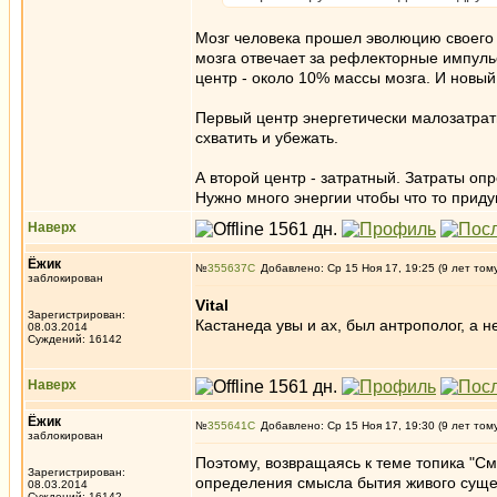
Мозг человека прошел эволюцию своего
мозга отвечает за рефлекторные импуль
центр - около 10% массы мозга. И новый
Первый центр энергетически малозатратн
схватить и убежать.
А второй центр - затратный. Затраты о
Нужно много энергии чтобы что то приду
Наверх
Ёжик
№
355637
Добавлено: Ср 15 Ноя 17, 19:25 (9 лет том
заблокирован
Vital
Зарегистрирован:
Кастанеда увы и ах, был антрополог, а н
08.03.2014
Суждений: 16142
Наверх
Ёжик
№
355641
Добавлено: Ср 15 Ноя 17, 19:30 (9 лет том
заблокирован
Поэтому, возвращаясь к теме топика "С
Зарегистрирован:
определения смысла бытия живого сущест
08.03.2014
Суждений: 16142