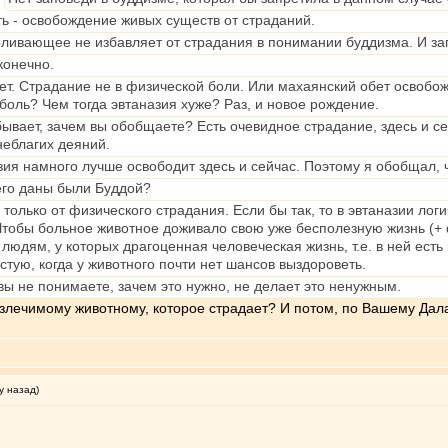
ть - освобождение живых существ от страданий.
ливающее не избавляет от страдания в понимании буддизма. И зап
конечно.
яет. Страдание не в физической боли. Или махаянский обет освобо
боль? Чем тогда эвтаназия хуже? Раз, и новое рождение.
ывает, зачем вы обобщаете? Есть очевидное страдание, здесь и се
еблагих деяний.
азия намного лучше освободит здесь и сейчас. Поэтому я обобщал,
чего даны были Буддой?
только от физического страдания. Если бы так, то в эвтаназии лог
тобы больное животное доживало свою уже бесполезную жизнь (+ ф
дям, у которых драгоценная человеческая жизнь, т.е. в ней есть
стую, когда у животного почти нет шансов выздороветь.
вы не понимаете, зачем это нужно, не делает это ненужным.
излечимому животному, которое страдает? И потом, по Вашему Дала
у назад)