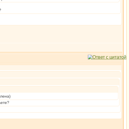
?
влена)
аете?