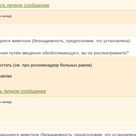
у назад)
ееся животное (безнадежность, предположим, что установлена)
чения путём введения обезболивающего, вы не рассматриваете?
достать (см. про роскомнадзор больных раком).
atviṣe
у назад)
чающееся животное (безнадежность, предположим, что установлен