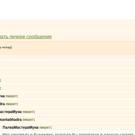
у назад)
:
:
уна
пишет
:
dra
пишет
:
астераМуна
пишет
:
mantabhadra
пишет
:
ПалкаМастераМуна
пишет
:
Нет заповеди в буддизме, которая бы запретила в данном случае 