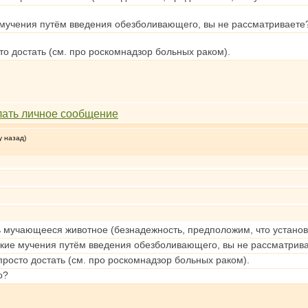
е мучения путём введения обезболивающего, вы не рассматриваете
сто достать (см. про роскомнадзор больных раком).
у назад)
ь мучающееся животное (безнадежность, предположим, что устано
еские мучения путём введения обезболивающего, вы не рассматрив
 просто достать (см. про роскомнадзор больных раком).
о?