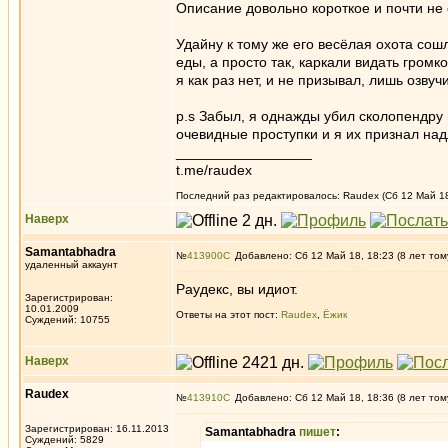
Описание довольно короткое и почти не
Удайну к тому же его весёлая охота сошл
еды, а просто так, каркали видать громко
я как раз нет, и не призывал, лишь озву
p.s Забыл, я однажды убил сколопендру 
очевидные проступки и я их признал н
_________________
t.me/raudex
Последний раз редактировалось: Raudex (Сб 12 Май 18,
Наверх
Samantabhadra
№
413900
Добавлено: Сб 12 Май 18, 18:23 (8 лет том
удаленный аккаунт
Раудекс, вы идиот.
Зарегистрирован:
10.01.2009
Ответы на этот пост:
Raudex
,
Ёжик
Суждений: 10755
Наверх
Raudex
№
413910
Добавлено: Сб 12 Май 18, 18:36 (8 лет том
Зарегистрирован: 16.11.2013
Samantabhadra
пишет
:
Суждений: 5829