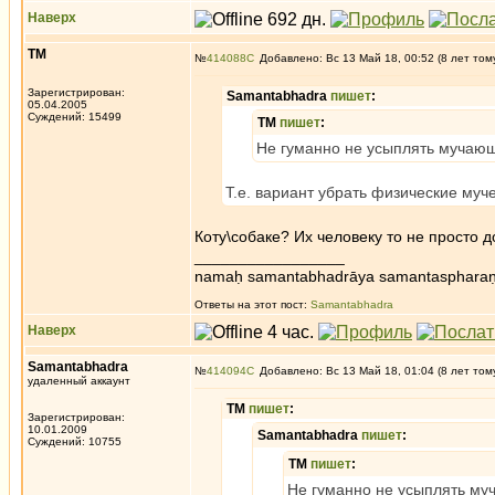
Наверх
ТМ
№
414088
Добавлено: Вс 13 Май 18, 00:52 (8 лет том
Зарегистрирован:
Samantabhadra
пишет
:
05.04.2005
Суждений: 15499
ТМ
пишет
:
Не гуманно не усыплять мучающ
Т.е. вариант убрать физические му
Коту\собаке? Их человеку то не просто 
_________________
namaḥ samantabhadrāya samantaspharaṇ
Ответы на этот пост:
Samantabhadra
Наверх
Samantabhadra
№
414094
Добавлено: Вс 13 Май 18, 01:04 (8 лет том
удаленный аккаунт
ТМ
пишет
:
Зарегистрирован:
10.01.2009
Samantabhadra
пишет
:
Суждений: 10755
ТМ
пишет
:
Не гуманно не усыплять му