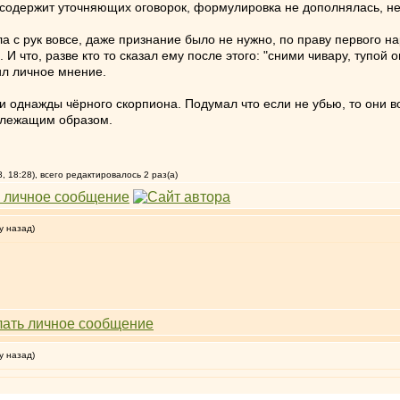
 содержит уточняющих оговорок, формулировка не дополнялась, н
а с рук вовсе, даже признание было не нужно, по праву первого нар
. И что, разве кто то сказал ему после этого: "сними чивару, тупой 
чил личное мнение.
и однажды чёрного скорпиона. Подумал что если не убью, то они в
адлежащим образом.
 18:28), всего редактировалось 2 раз(а)
у назад)
у назад)