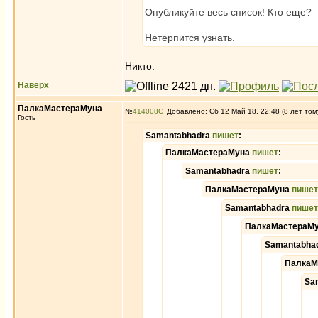
Опубликуйте весь список! Кто еще?
Нетерпится узнать.
Никто.
Наверх
ПалкаМастераМуна
№
414008
Добавлено: Сб 12 Май 18, 22:48 (8 лет том
Гость
Samantabhadra
пишет
:
ПалкаМастераМуна
пишет
:
Samantabhadra
пишет
:
ПалкаМастераМуна
пишет
Samantabhadra
пишет
ПалкаМастераМ
Samantabha
ПалкаМ
Sa