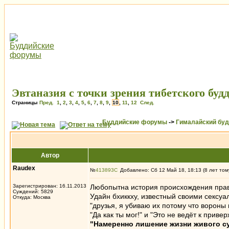
Эвтаназия с точки зрения тибетского буд
Страницы
Пред.
1
,
2
,
3
,
4
,
5
,
6
,
7
,
8
,
9
,
10
,
11
,
12
След.
Буддийские форумы
->
Гималайский бу
Автор
Raudex
№
413893
Добавлено: Сб 12 Май 18, 18:13 (8 лет том
Зарегистрирован: 16.11.2013
Любопытна история происхождения пра
Суждений: 5829
Удайн бхиккху, известный своими сексу
Откуда: Москва
"друзья, я убиваю их потому что вороны
"Да как ты мог!" и "Это не ведёт к прив
"Намеренно лишение жизни живого су