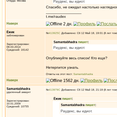
Откуда: Москва
Раудекс, вы идиот.
Спасибо, не ожидал настолько наглядног
_________________
t.me/raudex
Наверх
Ёжик
№
413925
Добавлено: Сб 12 Май 18, 19:01 (8 лет том
заблокирован
Samantabhadra
пишет
:
Зарегистрирован:
08.03.2014
Раудекс, вы идиот.
Суждений: 16142
Опубликуйте весь список! Кто еще?
Нетерпится узнать.
Ответы на этот пост:
Samantabhadra
Наверх
Samantabhadra
№
413979
Добавлено: Сб 12 Май 18, 21:19 (8 лет том
удаленный аккаунт
Ёжик
пишет
:
Зарегистрирован:
10.01.2009
Samantabhadra
пишет
:
Суждений: 10755
Раудекс, вы идиот.