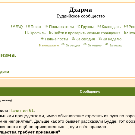
Дхарма
Буддийское сообщество
FAQ
Поиск
Пользователи
Группы
Календарь
Peг
Профиль
Войти и проверить личные сообщения
Вхo
Новые посты
За сегодня
За неделю
В этом разделе:
За сегодня
За неделю
За месяц
дизма.
ддизм
Сообщение
у назад)
вила
Пачиттия 61
.
альными прецедентами, имел обыкновение стрелять из лука по воро
 мне неприятны". Дальше как это бывает рассказали Будде, тот об
ерженности ещё не приверженных..., ну и ввёл правило.
щества требует признания"