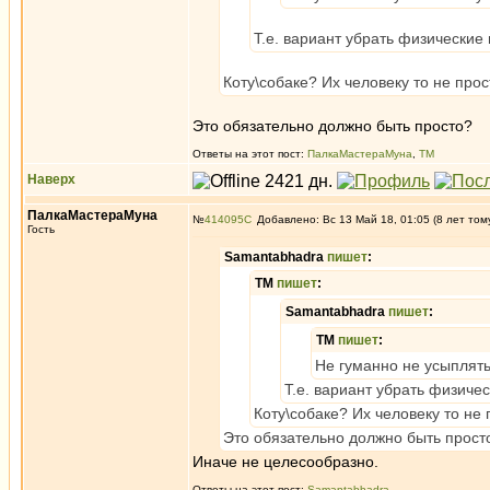
Т.е. вариант убрать физически
Коту\собаке? Их человеку то не про
Это обязательно должно быть просто?
Ответы на этот пост:
ПалкаМастераМуна
,
ТМ
Наверх
ПалкаМастераМуна
№
414095
Добавлено: Вс 13 Май 18, 01:05 (8 лет том
Гость
Samantabhadra
пишет
:
ТМ
пишет
:
Samantabhadra
пишет
:
ТМ
пишет
:
Не гуманно не усыплят
Т.е. вариант убрать физич
Коту\собаке? Их человеку то не
Это обязательно должно быть прост
Иначе не целесообразно.
Ответы на этот пост:
Samantabhadra