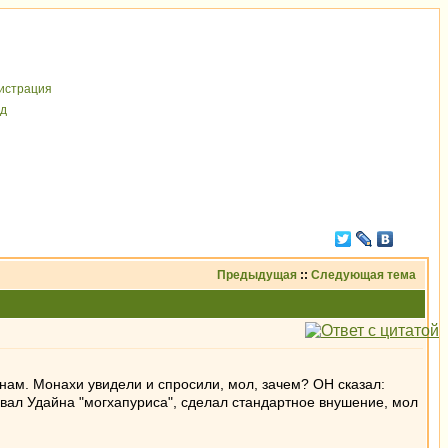
иcтрaция
д
Предыдущая
::
Следующая тема
нам. Монахи увидели и спросили, мол, зачем? ОН сказал:
озвал Удайна "могхапуриса", сделал стандартное внушение, мол