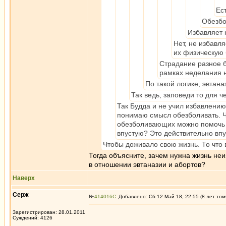
Ес
Обезбо
Избавляет 
Нет, не избавл
их физическую 
Страдание разное б
рамках неделания н
По такой логике, эвтан
Так ведь, заповеди то для 
Так Будда и не учил избавлению 
понимаю смысл обезболивать. Ч
обезболивающих можно помочь лю
впустую? Это действительно впу
Чтобы доживало свою жизнь. То что 
Тогда объясните, зачем нужна жизнь не
в отношении эвтаназии и абортов?
Наверх
Серж
№
414016
Добавлено: Сб 12 Май 18, 22:55 (8 лет том
Зарегистрирован: 28.01.2011
Суждений: 4126